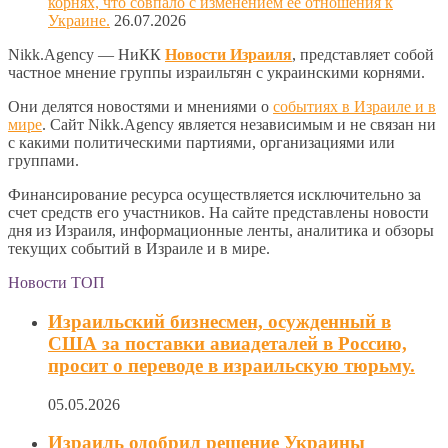
корнях, что совпало с изменением её отношения к
Украине.
26.07.2026
Nikk.Agency — НиКК
Новости Израиля
, представляет собой
частное мнение группы израильтян с украинскими корнями.
Они делятся новостями и мнениями о
событиях в Израиле и в
мире
. Сайт Nikk.Agency является независимым и не связан ни
с какими политическими партиями, организациями или
группами.
Финансирование ресурса осуществляется исключительно за
счет средств его участников. На сайте представлены новости
дня из Израиля, информационные ленты, аналитика и обзоры
текущих событий в Израиле и в мире.
Новости ТОП
Израильский бизнесмен, осужденный в
США за поставки авиадеталей в Россию,
просит о переводе в израильскую тюрьму.
05.05.2026
Израиль одобрил решение Украины