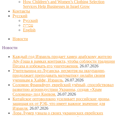
How Children’s and Women’s Clothing Selection
Services Help Businesses in Israel Grow
Контакты
Русский
Русский
עברית
English
Новости
Новости
Каждый год Израиль продает хамец арабскому жителю
Абу-Гоша в рамках контракта, чтобы соблюсти традиции
Песаха и избежать его уничтожения.
26.07.2026
Учительница из Луганска, несмотря на оккупацию,
продолжает преподавать математику онлайн своим
ученикам в Хайфе, Израиль.
26.07.2026
Соломон Франкфурт, еврейский учёный, способствовал
развитию агроиндустрии Украины, создав «Храм
Соломона» под Киевом.
26.07.2026
Китайское оптоволокно усиливает российские дроны,
защищая их от РЭБ, что имеет важное значение для
Израиля.
26.07.2026
Лора Лумер узнала о своих украинских еврейских