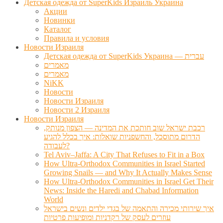
Детская одежда от SuperKids Израиль Украина
Акции
Новинки
Каталог
Правила и условия
Новости Израиля
Детская одежда от SuperKids Украина — עברית
מאמרים
מאמרים
NiKK
Новости
Новости Израиля
Новости 2 Израиля
Новости Израиля
רכבת ישראל שוב חותכת את המדינה — הצפון מנותק,
הדרום מתוסכל, והחשפניות שואלות: איך בכלל להגיע
לעבודה?
Tel Aviv–Jaffa: A City That Refuses to Fit in a Box
How Ultra-Orthodox Communities in Israel Started
Growing Snails — and Why It Actually Makes Sense
How Ultra-Orthodox Communities in Israel Get Their
News: Inside the Haredi and Chabad Information
World
איך שירותי מכירה והתאמה של בגדי ילדים ונשים בישראל
עוזרים לעסק של רקדניות ומופיעות פרטיות