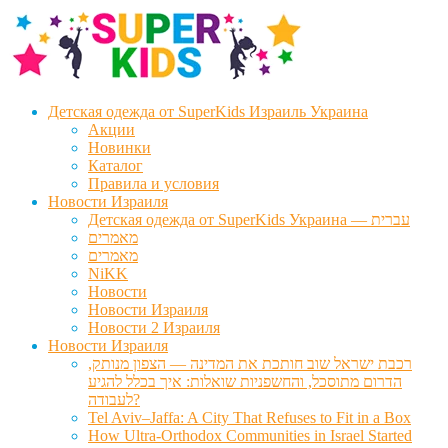
Перейти
Перейти
к
к
навигации
содержимому
Детская одежда от SuperKids Израиль Украина
Акции
Новинки
Каталог
Правила и условия
Новости Израиля
Детская одежда от SuperKids Украина — עברית
מאמרים
מאמרים
NiKK
Новости
Новости Израиля
Новости 2 Израиля
Новости Израиля
רכבת ישראל שוב חותכת את המדינה — הצפון מנותק,
הדרום מתוסכל, והחשפניות שואלות: איך בכלל להגיע
לעבודה?
Tel Aviv–Jaffa: A City That Refuses to Fit in a Box
How Ultra-Orthodox Communities in Israel Started