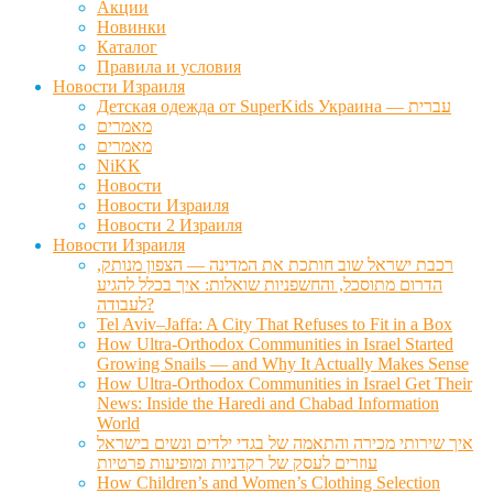
Акции
Новинки
Каталог
Правила и условия
Новости Израиля
Детская одежда от SuperKids Украина — עברית
מאמרים
מאמרים
NiKK
Новости
Новости Израиля
Новости 2 Израиля
Новости Израиля
רכבת ישראל שוב חותכת את המדינה — הצפון מנותק,
הדרום מתוסכל, והחשפניות שואלות: איך בכלל להגיע
לעבודה?
Tel Aviv–Jaffa: A City That Refuses to Fit in a Box
How Ultra-Orthodox Communities in Israel Started
Growing Snails — and Why It Actually Makes Sense
How Ultra-Orthodox Communities in Israel Get Their
News: Inside the Haredi and Chabad Information
World
איך שירותי מכירה והתאמה של בגדי ילדים ונשים בישראל
עוזרים לעסק של רקדניות ומופיעות פרטיות
How Children’s and Women’s Clothing Selection