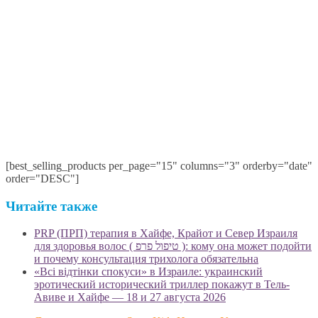
[best_selling_products per_page="15" columns="3" orderby="date"
order="DESC"]
Читайте также
PRP (ПРП) терапия в Хайфе, Крайот и Север Израиля
для здоровья волос ( טיפול פרפ ): кому она может подойти
и почему консультация трихолога обязательна
«Всі відтінки спокуси» в Израиле: украинский
эротический исторический триллер покажут в Тель-
Авиве и Хайфе — 18 и 27 августа 2026