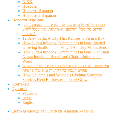
NiKK
Новости
Новости Израиля
Новости 2 Израиля
Новости Израиля
רכבת ישראל שוב חותכת את המדינה — הצפון מנותק,
הדרום מתוסכל, והחשפניות שואלות: איך בכלל להגיע
לעבודה?
Tel Aviv–Jaffa: A City That Refuses to Fit in a Box
How Ultra-Orthodox Communities in Israel Started
Growing Snails — and Why It Actually Makes Sense
How Ultra-Orthodox Communities in Israel Get Their
News: Inside the Haredi and Chabad Information
World
איך שירותי מכירה והתאמה של בגדי ילדים ונשים בישראל
עוזרים לעסק של רקדניות ומופיעות פרטיות
How Children’s and Women’s Clothing Selection
Services Help Businesses in Israel Grow
Контакты
Русский
Русский
עברית
English
Детская одежда от SuperKids Израиль Украина