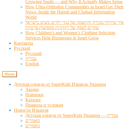
Growing Snails — and Why It Actually Makes Sense
How Ultra-Orthodox Communities in Israel Get Their
News: Inside the Haredi and Chabad Information
World
איך שירותי מכירה והתאמה של בגדי ילדים ונשים בישראל
עוזרים לעסק של רקדניות ומופיעות פרטיות
How Children’s and Women’s Clothing Selection
Services Help Businesses in Israel Grow
Контакты
Русский
Русский
עברית
English
Меню
Детская одежда от SuperKids Израиль Украина
Акции
Новинки
Каталог
Правила и условия
Новости Израиля
Детская одежда от SuperKids Украина — עברית
מאמרים
מאמרים