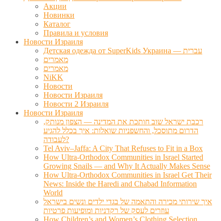
Акции
Новинки
Каталог
Правила и условия
Новости Израиля
Детская одежда от SuperKids Украина — עברית
מאמרים
מאמרים
NiKK
Новости
Новости Израиля
Новости 2 Израиля
Новости Израиля
רכבת ישראל שוב חותכת את המדינה — הצפון מנותק,
הדרום מתוסכל, והחשפניות שואלות: איך בכלל להגיע
לעבודה?
Tel Aviv–Jaffa: A City That Refuses to Fit in a Box
How Ultra-Orthodox Communities in Israel Started
Growing Snails — and Why It Actually Makes Sense
How Ultra-Orthodox Communities in Israel Get Their
News: Inside the Haredi and Chabad Information
World
איך שירותי מכירה והתאמה של בגדי ילדים ונשים בישראל
עוזרים לעסק של רקדניות ומופיעות פרטיות
How Children’s and Women’s Clothing Selection