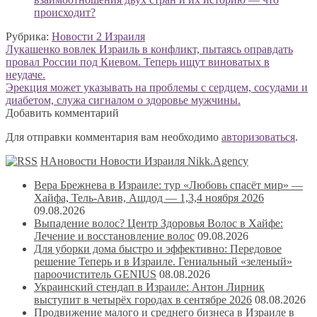
происходит?
Рубрика:
Новости 2 Израиля
Навигация
Предыдущая
Лукашенко вовлек Израиль в конфликт, пытаясь оправдать
запись:
провал России под Киевом. Теперь ищут виноватых в
по
неудаче.
записям
Следующая
Эрекция может указывать на проблемы с сердцем, сосудами и
запись:
диабетом, служа сигналом о здоровье мужчины.
Добавить комментарий
Для отправки комментария вам необходимо
авторизоваться
.
НАновости Новости Израиля Nikk.Agency
Вера Брежнева в Израиле: тур «Любовь спасёт мир» —
Хайфа, Тель-Авив, Ашдод — 1,3,4 ноября 2026
09.08.2026
Выпадение волос? Центр Здоровья Волос в Хайфе:
Лечение и восстановление волос
09.08.2026
Для уборки дома быстро и эффективно: Передовое
решение Теперь и в Израиле. Гениальный «зеленый»
пароочиститель GENIUS
08.08.2026
Украинский стендап в Израиле: Антон Лирник
выступит в четырёх городах в сентябре 2026
08.08.2026
Продвижение малого и среднего бизнеса в Израиле в