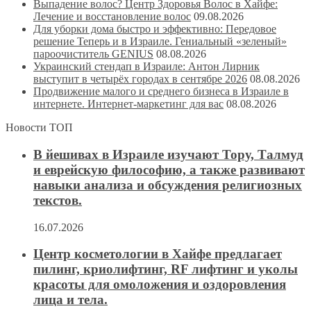
Выпадение волос? Центр Здоровья Волос в Хайфе:
Лечение и восстановление волос
09.08.2026
Для уборки дома быстро и эффективно: Передовое
решение Теперь и в Израиле. Гениальный «зеленый»
пароочиститель GENIUS
08.08.2026
Украинский стендап в Израиле: Антон Лирник
выступит в четырёх городах в сентябре 2026
08.08.2026
Продвижение малого и среднего бизнеса в Израиле в
интернете. Интернет-маркетинг для вас
08.08.2026
Новости ТОП
В йешивах в Израиле изучают Тору, Талмуд
и еврейскую философию, а также развивают
навыки анализа и обсуждения религиозных
текстов.
16.07.2026
Центр косметологии в Хайфе предлагает
пилинг, криолифтинг, RF лифтинг и уколы
красоты для омоложения и оздоровления
лица и тела.