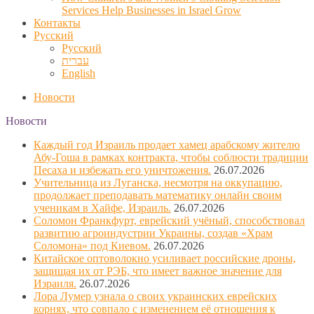
Services Help Businesses in Israel Grow
Контакты
Русский
Русский
עברית
English
Новости
Новости
Каждый год Израиль продает хамец арабскому жителю
Абу-Гоша в рамках контракта, чтобы соблюсти традиции
Песаха и избежать его уничтожения.
26.07.2026
Учительница из Луганска, несмотря на оккупацию,
продолжает преподавать математику онлайн своим
ученикам в Хайфе, Израиль.
26.07.2026
Соломон Франкфурт, еврейский учёный, способствовал
развитию агроиндустрии Украины, создав «Храм
Соломона» под Киевом.
26.07.2026
Китайское оптоволокно усиливает российские дроны,
защищая их от РЭБ, что имеет важное значение для
Израиля.
26.07.2026
Лора Лумер узнала о своих украинских еврейских
корнях, что совпало с изменением её отношения к