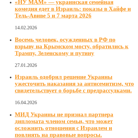
«НУ МАМ» — украинская семейная
комедия едет в Израиль: показы в Хайфе и
Тель-Авиве 5 и 7 марта 2026
14.02.2026
Восемь человек, осужденных в РФ по
взрыву на Крымском мосту, обратились к
Трампу, Зеленскому и путину
27.01.2026
Израиль одобрил решение Украины
ужесточить наказания за антисемитизм, что
свидетельствует о борьбе с предрассудками.
16.04.2026
МИД Украины не признал партнера
дипломата членом семьи, что может
осложнить отношения с Израилем и
повлиять на правовые вопросы.