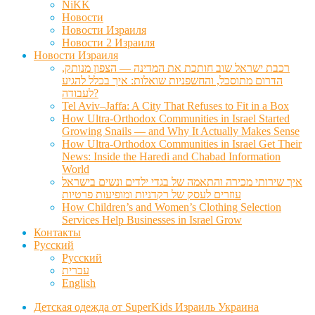
NiKK
Новости
Новости Израиля
Новости 2 Израиля
Новости Израиля
רכבת ישראל שוב חותכת את המדינה — הצפון מנותק,
הדרום מתוסכל, והחשפניות שואלות: איך בכלל להגיע
לעבודה?
Tel Aviv–Jaffa: A City That Refuses to Fit in a Box
How Ultra-Orthodox Communities in Israel Started
Growing Snails — and Why It Actually Makes Sense
How Ultra-Orthodox Communities in Israel Get Their
News: Inside the Haredi and Chabad Information
World
איך שירותי מכירה והתאמה של בגדי ילדים ונשים בישראל
עוזרים לעסק של רקדניות ומופיעות פרטיות
How Children’s and Women’s Clothing Selection
Services Help Businesses in Israel Grow
Контакты
Русский
Русский
עברית
English
Детская одежда от SuperKids Израиль Украина