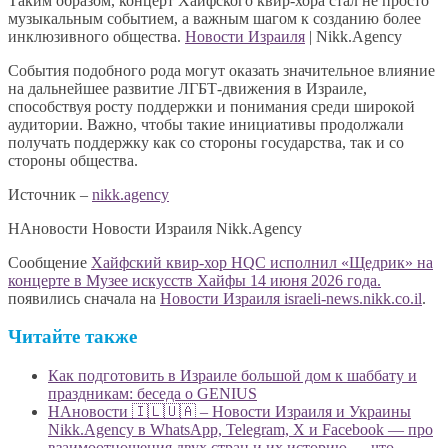
Таким образом, концерт Хайфского квир-хора стал не просто
музыкальным событием, а важным шагом к созданию более
инклюзивного общества.
Новости Израиля
| Nikk.Agency
События подобного рода могут оказать значительное влияние
на дальнейшее развитие ЛГБТ-движения в Израиле,
способствуя росту поддержки и понимания среди широкой
аудитории. Важно, чтобы такие инициативы продолжали
получать поддержку как со стороны государства, так и со
стороны общества.
Источник –
nikk.agency
НАновости Новости Израиля Nikk.Agency
Сообщение
Хайфский квир-хор HQC исполнил «Щедрик» на
концерте в Музее искусств Хайфы 14 июня 2026 года.
появились сначала на
Новости Израиля israeli-news.nikk.co.il
.
Читайте также
Как подготовить в Израиле большой дом к шаббату и
праздникам: беседа о GENIUS
НАновости 🇮🇱🇺🇦 – Новости Израиля и Украины
Nikk.Agency в WhatsApp, Telegram, X и Facebook — про
взаимоотношения двух стран и их историю — что