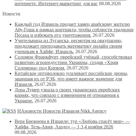
интернете. Интернет-маркетинг для вас
08.08.2026
Новости
Каждый год Израиль продает хамец арабскому жителю
Абу-Гоша в рамках контракта, чтобы соблюсти традиции
Песаха и избежать его уничтожения.
26.07.2026
Учительница из Луганска, несмотря на оккупацию,
продолжает преподавать математику онлайн своим
ученикам в Хайфе, Израиль.
26.07.2026
Соломон Франкфурт, еврейский учёный, способствовал
развитию агроиндустрии Украины, создав «Храм
Соломона» под Киевом.
26.07.2026
Китайское оптоволокно усиливает российские дроны,
защищая их от РЭБ, что имеет важное значение для
Израиля.
26.07.2026
Лора Лумер узнала о своих украинских еврейских
корнях, что совпало с изменением её отношения к
Украине.
26.07.2026
НАновости Новости Израиля Nikk.Agency
Вера Брежнева в Израиле: тур «Любовь спасёт мир» —
Хайфа, Тель-Авив, Ашдод — 1,3,4 ноября 2026
09.08.2026