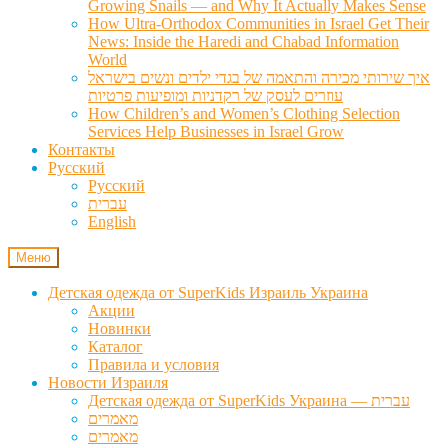
Growing Snails — and Why It Actually Makes Sense
How Ultra-Orthodox Communities in Israel Get Their
News: Inside the Haredi and Chabad Information
World
איך שירותי מכירה והתאמה של בגדי ילדים ונשים בישראל
עוזרים לעסק של רקדניות ומופיעות פרטיות
How Children’s and Women’s Clothing Selection
Services Help Businesses in Israel Grow
Контакты
Русский
Русский
עברית
English
Меню
Детская одежда от SuperKids Израиль Украина
Акции
Новинки
Каталог
Правила и условия
Новости Израиля
Детская одежда от SuperKids Украина — עברית
מאמרים
מאמרים