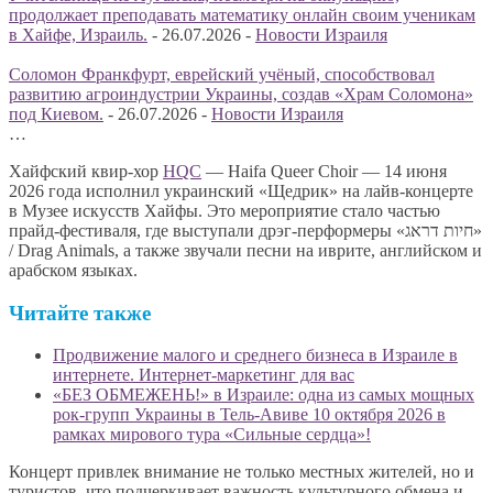
продолжает преподавать математику онлайн своим ученикам
в Хайфе, Израиль.
-
26.07.2026
-
Новости Израиля
Соломон Франкфурт, еврейский учёный, способствовал
развитию агроиндустрии Украины, создав «Храм Соломона»
под Киевом.
-
26.07.2026
-
Новости Израиля
…
Хайфский квир-хор
HQC
— Haifa Queer Choir — 14 июня
2026 года исполнил украинский «Щедрик» на лайв-концерте
в Музее искусств Хайфы. Это мероприятие стало частью
прайд-фестиваля, где выступали дрэг-перформеры «חיות דראג»
/ Drag Animals, а также звучали песни на иврите, английском и
арабском языках.
Читайте также
Продвижение малого и среднего бизнеса в Израиле в
интернете. Интернет-маркетинг для вас
«БЕЗ ОБМЕЖЕНЬ!» в Израиле: одна из самых мощных
рок-групп Украины в Тель-Авиве 10 октября 2026 в
рамках мирового тура «Сильные сердца»!
Концерт привлек внимание не только местных жителей, но и
туристов, что подчеркивает важность культурного обмена и