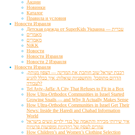
Акции
Новинки
Каталог
Правила и условия
Новости Израиля
Детская одежда от SuperKids Украина — עברית
מאמרים
מאמרים
NiKK
Новости
Новости Израиля
Новости 2 Израиля
Новости Израиля
רכבת ישראל שוב חותכת את המדינה — הצפון מנותק,
הדרום מתוסכל, והחשפניות שואלות: איך בכלל להגיע
לעבודה?
Tel Aviv–Jaffa: A City That Refuses to Fit in a Box
How Ultra-Orthodox Communities in Israel Started
Growing Snails — and Why It Actually Makes Sense
How Ultra-Orthodox Communities in Israel Get Their
News: Inside the Haredi and Chabad Information
World
איך שירותי מכירה והתאמה של בגדי ילדים ונשים בישראל
עוזרים לעסק של רקדניות ומופיעות פרטיות
How Children’s and Women’s Clothing Selection