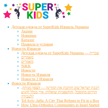
Перейти
Перейти
к
к
навигации
содержимому
Детская одежда от SuperKids Израиль Украина
Акции
Новинки
Каталог
Правила и условия
Новости Израиля
Детская одежда от SuperKids Украина — עברית
מאמרים
מאמרים
NiKK
Новости
Новости Израиля
Новости 2 Израиля
Новости Израиля
רכבת ישראל שוב חותכת את המדינה — הצפון מנותק,
הדרום מתוסכל, והחשפניות שואלות: איך בכלל להגיע
לעבודה?
Tel Aviv–Jaffa: A City That Refuses to Fit in a Box
How Ultra-Orthodox Communities in Israel Started