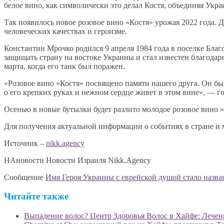
белое вино, как символически это делал Костя, объединяя Укра
Так появилось новое розовое вино «Костя» урожая 2022 года. Д
человеческих качествах и героизме.
Константин Мрочко родился 9 апреля 1984 года в поселке Благ
защищать страну на востоке Украины и стал известен благодаря
марта, когда его танк был поражен.
«Розовое вино «Костя» посвящено памяти нашего друга. Он бы
о его крепких руках и нежном сердце живет в этом вине», — го
Осенью в новые бутылки будет разлито молодое розовое вино «
Для получения актуальной информации о событиях в стране и 
Источник –
nikk.agency
НАновости Новости Израиля Nikk.Agency
Сообщение
Имя Героя Украины с еврейской душой стало назва
Читайте также
Выпадение волос? Центр Здоровья Волос в Хайфе: Лечен