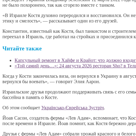
не было похоронено, так как сгорело вместе с танком.
«В Израиле Костя духовно переродился и восстановился. Он н
этику и смелость», — рассказывает один из его друзей.
Константин, известный как Костя, был танкистом и строителем.
переехал в Израиль, где работал на стройках и присоединился 
Читайте также
Капсульный ремонт в Хайфе и Крайот: что должно входит
«Той самий день…»: 24 августа 2026 ресторан Sho? в Те
Когда у Кости закончилась виза, он вернулся в Украину в авгус
вернулся бы воевать», — говорит Элия Аарон.
Израильские друзья продолжают поддерживать связь с его сем
бассейна в память о Косте.
Об этом сообщает
Українсько-Єврейська Зустріч
.
Йоав Сасон, создатель фермы «Лев Адам», вспоминает, что Ко
после времени в Израиле. Йоав помнит, как Костя бережно де
Друзья с фермы «Лев Адам» собрали урожай красного и белого 