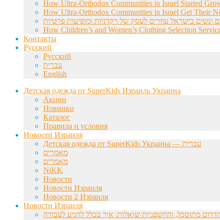
How Ultra-Orthodox Communities in Israel Started Gro
How Ultra-Orthodox Communities in Israel Get Their Ne
ם ונשים בישראל עוזרים לעסק של רקדניות ומופיעות פרטיות
How Children’s and Women’s Clothing Selection Service
Контакты
Русский
Русский
עברית
English
Детская одежда от SuperKids Израиль Украина
Акции
Новинки
Каталог
Правила и условия
Новости Израиля
Детская одежда от SuperKids Украина — עברית
מאמרים
מאמרים
NiKK
Новости
Новости Израиля
Новости 2 Израиля
Новости Израиля