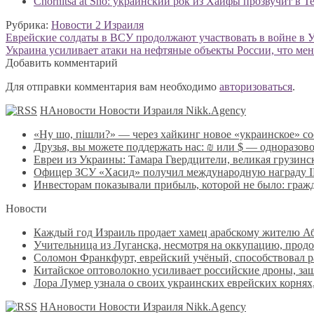
Chornitsa at Sho: украинский рок из Хайфы прозвучит в Т
Рубрика:
Новости 2 Израиля
Навигация
Предыдущая
Еврейские солдаты в ВСУ продолжают участвовать в войне в У
запись:
Следующая
Украина усиливает атаки на нефтяные объекты России, что мен
по
запись:
Добавить комментарий
записям
Для отправки комментария вам необходимо
авторизоваться
.
НАновости Новости Израиля Nikk.Agency
«Ну шо, пішли?» — через хайкинг новое «украинское» с
Друзья, вы можете поддержать нас: ₪ или $ — одноразов
Евреи из Украины: Тамара Гвердцители, великая грузинск
Офицер ЗСУ «Хасид» получил международную награду IPA
Инвесторам показывали прибыль, которой не было: гра
Новости
Каждый год Израиль продает хамец арабскому жителю Абу
Учительница из Луганска, несмотря на оккупацию, продо
Соломон Франкфурт, еврейский учёный, способствовал 
Китайское оптоволокно усиливает российские дроны, защ
Лора Лумер узнала о своих украинских еврейских корнях,
НАновости Новости Израиля Nikk.Agency