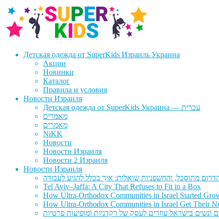
Перейти
Перейти
к
к
навигации
содержимому
Детская одежда от SuperKids Израиль Украина
Акции
Новинки
Каталог
Правила и условия
Новости Израиля
Детская одежда от SuperKids Украина — עברית
מאמרים
מאמרים
NiKK
Новости
Новости Израиля
Новости 2 Израиля
Новости Израиля
Tel Aviv–Jaffa: A City That Refuses to Fit in a Box
How Ultra-Orthodox Communities in Israel Started Gro
How Ultra-Orthodox Communities in Israel Get Their Ne
ם ונשים בישראל עוזרים לעסק של רקדניות ומופיעות פרטיות