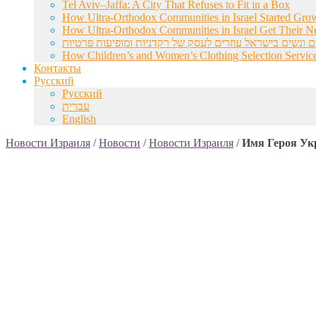
Tel Aviv–Jaffa: A City That Refuses to Fit in a Box
How Ultra-Orthodox Communities in Israel Started Gro
How Ultra-Orthodox Communities in Israel Get Their Ne
ם ונשים בישראל עוזרים לעסק של רקדניות ומופיעות פרטיות
How Children’s and Women’s Clothing Selection Service
Контакты
Русский
Русский
עברית
English
Новости Израиля
/
Новости
/
Новости Израиля
/
Имя Героя Укр