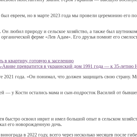
е был евреем, но в марте 2023 года мы провели церемонию его 
 Он любил природу и сельское хозяйство, а также был шутником 
к органической ферме «Лев Адам». Его друзья помнят его смелост
ь в квартиру, готовую к заселению
ль-Авиве превратится в украинский дом 1991 года — к 35-летию
те 2021 года. «Он понимал, что должен защищать свою страну. Мы
ьей — у Кости остались мама и сын-подросток Василий от бывш
стя быстро освоил иврит и имел большой опыт в сельском хозяй
ржал его новорожденную дочь.
винограда в 2022 году, всего через несколько месяцев после ги