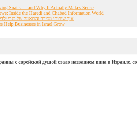
wing Snails — and Why It Actually Makes Sense
ws: Inside the Haredi and Chabad Information World
איך שירותי מכירה והתאמה של בגדי ילדי
s Help Businesses in Israel Grow
аины с еврейской душой стало названием вина в Израиле, с