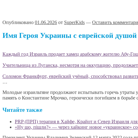
Опубликовано
01.06.2026
от
SuperKids
—
Оставить комментар
Имя Героя Украины с еврейской душой 
Каждый год Израиль продает хамец арабскому жителю Абу-Гоша
Учительница из Луганска, несмотря на оккупацию, продолжает
Соломон Франкфурт, еврейский учёный, способствовал развит
…
Молодые израильтяне продолжают испытывать горечь утраты у
память о Константине Мрочко, героически погибшем в борьбе с
Читайте также
«Ну шо, пішли?» — через хайкинг новое «украинское» с
Президент Украины Владимир Зеленский 12 марта 2022 года п