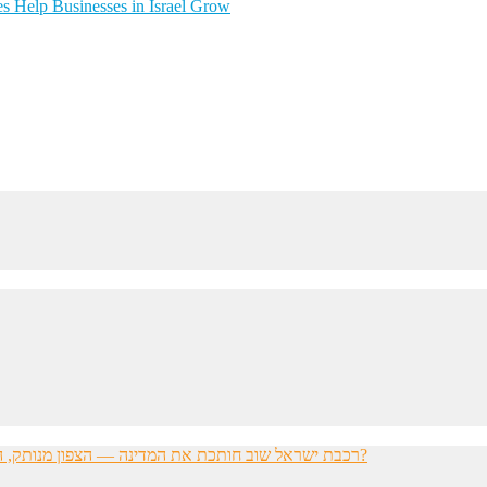
s Help Businesses in Israel Grow
רכבת ישראל שוב חותכת את המדינה — הצפון מנותק, הדרום מתוסכל, והחשפניות שואלות: איך בכלל להגיע לעבודה?