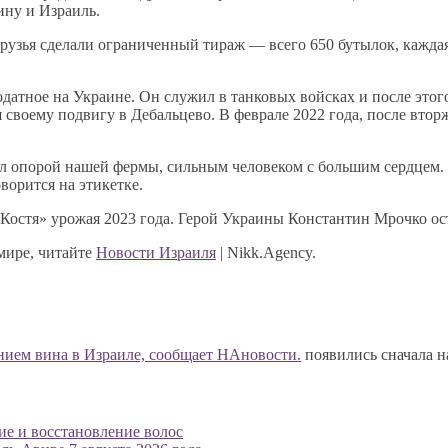
ину и Израиль.
рузья сделали ограниченный тираж — всего 650 бутылок, каждая 
одатное на Украине. Он служил в танковых войсках и после этог
 своему подвигу в Дебальцево. В феврале 2022 года, после втор
л опорой нашей фермы, сильным человеком с большим сердцем. 
ворится на этикетке.
Костя» урожая 2023 года. Герой Украины Константин Мрочко ост
мире, читайте
Новости Израиля
| Nikk.Agency.
нием вина в Израиле, сообщает НАновости.
появились сначала 
ие и восстановление волос