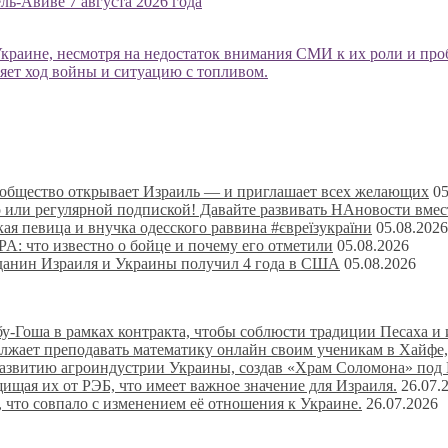
ель-Авиве 7 августа 2026 года
краине, несмотря на недостаток внимания СМИ к их роли и про
яет ход войны и ситуацию с топливом.
ообщество открывает Израиль — и приглашает всех желающих
05
о или регулярной подпиской! Давайте развивать НАновости вмес
ая певица и внучка одесского раввина #євреїзукраїни
05.08.2026
: что известно о бойце и почему его отметили
05.08.2026
жданин Израиля и Украины получил 4 года в США
05.08.2026
-Гоша в рамках контракта, чтобы соблюсти традиции Песаха и 
лжает преподавать математику онлайн своим ученикам в Хайфе,
развитию агроиндустрии Украины, создав «Храм Соломона» под
ищая их от РЭБ, что имеет важное значение для Израиля.
26.07.
 что совпало с изменением её отношения к Украине.
26.07.2026