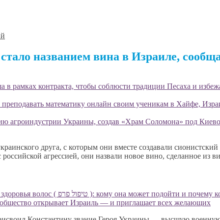
ий
стало названием вина в Израиле, сообщ
 в рамках контракта, чтобы соблюсти традиции Песаха и избеж
 преподавать математику онлайн своим ученикам в Хайфе, Изра
ию агроиндустрии Украины, создав «Храм Соломона» под Киево
краинского друга, с которым они вместе создавали сионистски
 российской агрессией, они назвали новое вино, сделанное из в
PRP (ПРП) терапия в Хайфе, Крайот и Север Израиля для здоровья волос ( יפול פרפ
ообщество открывает Израиль — и приглашает всех желающих
рисвоил Константину звание Героя Украины — высшую военную н