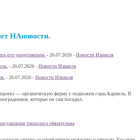
ает НАновости.
ать его уничтожения.
-
26.07.2026
-
Новости Израиля
иль.
-
26.07.2026
-
Новости Израиля
м.
-
26.07.2026
-
Новости Израиля
й проект — органическую ферму у подножия горы Кармель. В
иноградников, которые он сам посадил.
ט ): кому она может подойти и почему консультация трихолога обязательна
аграду страны за проявленное мужество и героизм. Его тело