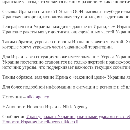
иранские угрозы, что является важным различием как с политич
Ссылка Ирана на статью 51 Устава ООН выглядит неубедительно
Иранская риторика, использующая эту статью, выглядит как по
Географически Украина находится дальше от Ирана, чем Израиль
Иранские ракеты могут достигать определённых частей Украины
Таким образом, угроза со стороны Ирана не является пустой. Х
которые могут угрожать части украинской территории.
Для Израиля эта ситуация также имеет значение. Угроза Украин
Украина постепенно становится не только жертвой иранско-р
источник угрозы, что подчеркивает важность текущих событий
Таким образом, заявление Ирана о «законной цели» Украины яв
Для более подробной информации о ситуации в регионе и её в
Источник –
nikk.agency
НАновости Новости Израиля Nikk.Agency
Сообщение
Иран угрожает Украине ракетными ударами из-за е
Новости Израиля israeli-news.nikk.co.il
.