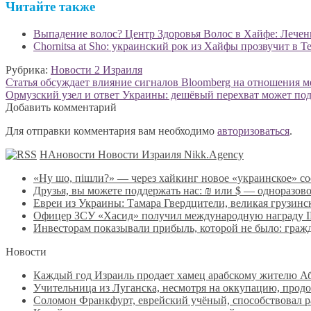
Читайте также
Выпадение волос? Центр Здоровья Волос в Хайфе: Лечен
Chornitsa at Sho: украинский рок из Хайфы прозвучит в Т
Рубрика:
Новости 2 Израиля
Навигация
Предыдущая
Статья обсуждает влияние сигналов Bloomberg на отношения ме
запись:
Следующая
Ормузский узел и ответ Украины: дешёвый перехват может под
по
запись:
Добавить комментарий
записям
Для отправки комментария вам необходимо
авторизоваться
.
НАновости Новости Израиля Nikk.Agency
«Ну шо, пішли?» — через хайкинг новое «украинское» с
Друзья, вы можете поддержать нас: ₪ или $ — одноразов
Евреи из Украины: Тамара Гвердцители, великая грузинск
Офицер ЗСУ «Хасид» получил международную награду IPA
Инвесторам показывали прибыль, которой не было: гра
Новости
Каждый год Израиль продает хамец арабскому жителю Абу
Учительница из Луганска, несмотря на оккупацию, продо
Соломон Франкфурт, еврейский учёный, способствовал 