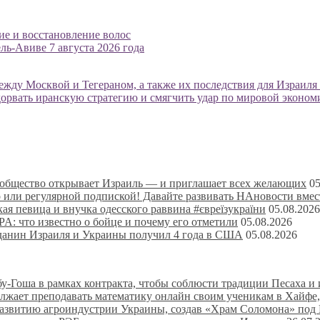
ие и восстановление волос
ель-Авиве 7 августа 2026 года
жду Москвой и Тегераном, а также их последствия для Израиля 
орвать иранскую стратегию и смягчить удар по мировой эконом
ообщество открывает Израиль — и приглашает всех желающих
05
о или регулярной подпиской! Давайте развивать НАновости вмес
ая певица и внучка одесского раввина #євреїзукраїни
05.08.2026
: что известно о бойце и почему его отметили
05.08.2026
жданин Израиля и Украины получил 4 года в США
05.08.2026
-Гоша в рамках контракта, чтобы соблюсти традиции Песаха и 
лжает преподавать математику онлайн своим ученикам в Хайфе,
развитию агроиндустрии Украины, создав «Храм Соломона» под