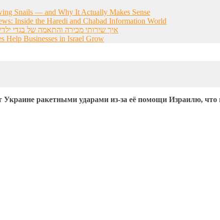
wing Snails — and Why It Actually Makes Sense
ws: Inside the Haredi and Chabad Information World
איך שירותי מכירה והתאמה של בגדי ילדי
s Help Businesses in Israel Grow
 Украине ракетными ударами из-за её помощи Израилю, что