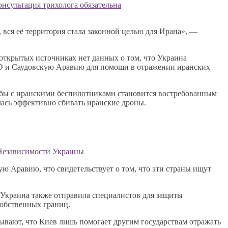
ט ): кому она может подойти и почему консультация трихолога обязательна
 вся её территория стала законной целью для Ирана», —
 открытых источниках нет данных о том, что Украина
АЭ и Саудовскую Аравию для помощи в отражении иранских
орьбы с иранскими беспилотниками становится востребованным
илась эффективно сбивать иранские дроны.
 Независимости Украины
ю Аравию, что свидетельствует о том, что эти страны ищут
 Украина также отправила специалистов для защиты
собственных границ.
ывают, что Киев лишь помогает другим государствам отражать