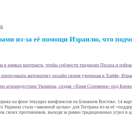
ий
ами из-за её помощи Израилю, что под
 в рамках контракта, чтобы соблюсти традиции Песаха и избеж
 преподавать математику онлайн своим ученикам в Хайфе, Изра
ию агроиндустрии Украины, создав «Храм Соломона» под Киево
рике на фоне текущих конфликтов на Ближнем Востоке. 14 март
 Украина стала «законной целью» для Тегерана из-за её «подде
сок своих противников, выходя за рамки традиционных угроз в 