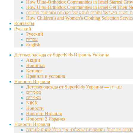
How Ultra-Orthodox Communities in Israel Started Gro
How Ultra-Orthodox Communities in Israel Get Their Ne
ם ונשים בישראל עוזרים לעסק של רקדניות ומופיעות פרטיות
How Children’s and Women’s Clothing Selection Service
Контакты
Русский
Русский
עברית
English
Детская одежда от SuperKids Израиль Украина
Акции
Новинки
Каталог
Правила и условия
Новости Израиля
Детская одежда от SuperKids Украина — עברית
מאמרים
מאמרים
NiKK
Новости
Новости Израиля
Новости 2 Израиля
Новости Израиля