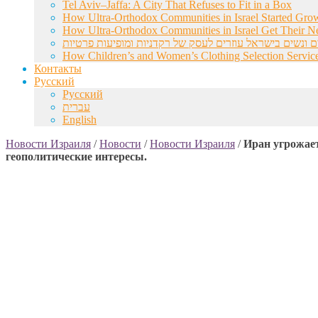
Tel Aviv–Jaffa: A City That Refuses to Fit in a Box
How Ultra-Orthodox Communities in Israel Started Gro
How Ultra-Orthodox Communities in Israel Get Their Ne
ם ונשים בישראל עוזרים לעסק של רקדניות ומופיעות פרטיות
How Children’s and Women’s Clothing Selection Service
Контакты
Русский
Русский
עברית
English
Новости Израиля
/
Новости
/
Новости Израиля
/
Иран угрожает
геополитические интересы.