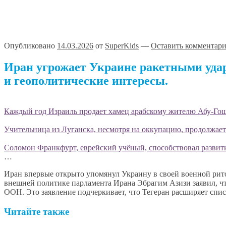
Опубликовано
14.03.2026
от
SuperKids
—
Оставить комментар
Иран угрожает Украине ракетными удар
и геополитические интересы.
Каждый год Израиль продает хамец арабскому жителю Абу-Гоша
Учительница из Луганска, несмотря на оккупацию, продолжает
Соломон Франкфурт, еврейский учёный, способствовал развит
…
Иран впервые открыто упомянул Украину в своей военной рито
внешней политике парламента Ирана Эбрагим Азизи заявил, что
ООН. Это заявление подчеркивает, что Тегеран расширяет спи
Читайте также