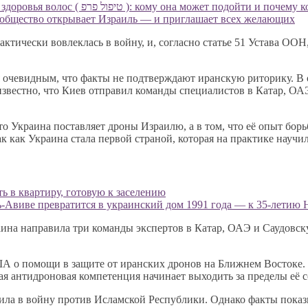
PRP (ПРП) терапия в Хайфе, Крайот и Север Израиля для здоровья волос ( יפול פרפ
ообщество открывает Израиль — и приглашает всех желающих
ически вовлеклась в войну, и, согласно статье 51 Устава ООН,
ся очевидным, что факты не подтверждают иранскую риторику. В
известно, что Киев отправил команды специалистов в Катар, О
 что Украина поставляет дроны Израилю, а в том, что её опыт б
ак как Украина стала первой страной, которая на практике науч
ь в квартиру, готовую к заселению
ль-Авиве превратится в украинский дом 1991 года — к 35-летию
на направила три команды экспертов в Катар, ОАЭ и Саудовску
США о помощи в защите от иранских дронов на Ближнем Востоке.
ая антидроновая компетенция начинает выходить за пределы её 
пила в войну против Исламской Республики. Однако факты показ