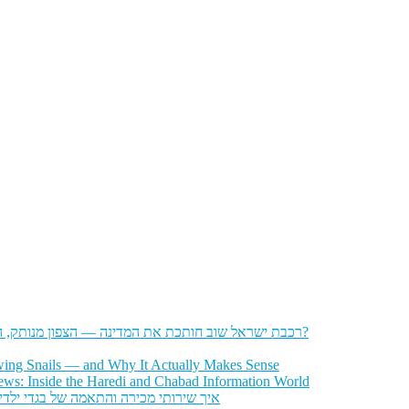
רכבת ישראל שוב חותכת את המדינה — הצפון מנותק, הדרום מתוסכל, והחשפניות שואלות: איך בכלל להגיע לעבודה?
wing Snails — and Why It Actually Makes Sense
ws: Inside the Haredi and Chabad Information World
איך שירותי מכירה והתאמה של בגדי ילדי