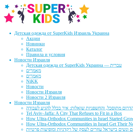
Перейти
Перейти
к
к
навигации
содержимому
Детская одежда от SuperKids Израиль Украина
Акции
Новинки
Каталог
Правила и условия
Новости Израиля
Детская одежда от SuperKids Украина — עברית
מאמרים
מאמרים
NiKK
Новости
Новости Израиля
Новости 2 Израиля
Новости Израиля
Tel Aviv–Jaffa: A City That Refuses to Fit in a Box
How Ultra-Orthodox Communities in Israel Started Gro
How Ultra-Orthodox Communities in Israel Get Their Ne
ם ונשים בישראל עוזרים לעסק של רקדניות ומופיעות פרטיות