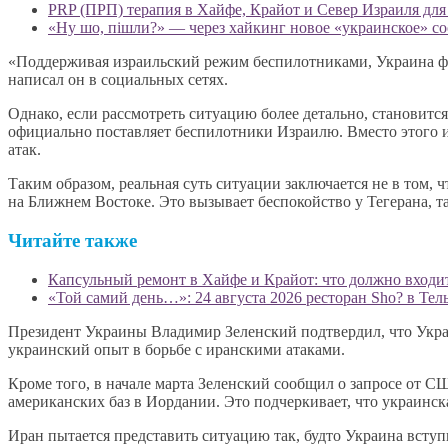
«Ну шо, пішли?» — через хайкинг новое «украинское» с
«Поддерживая израильский режим беспилотниками, Украина факт
написал он в социальных сетях.
Однако, если рассмотреть ситуацию более детально, становит
официально поставляет беспилотники Израилю. Вместо этого 
атак.
Таким образом, реальная суть ситуации заключается не в том,
на Ближнем Востоке. Это вызывает беспокойство у Тегерана, т
Читайте также
Капсульный ремонт в Хайфе и Крайот: что должно входит
«Той самий день…»: 24 августа 2026 ресторан Sho? в Те
Президент Украины Владимир Зеленский подтвердил, что Украи
украинский опыт в борьбе с иранскими атаками.
Кроме того, в начале марта Зеленский сообщил о запросе от 
американских баз в Иордании. Это подчеркивает, что украинск
Иран пытается представить ситуацию так, будто Украина всту