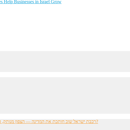
s Help Businesses in Israel Grow
רכבת ישראל שוב חותכת את המדינה — הצפון מנותק, הדרום מתוסכל, והחשפניות שואלות: איך בכלל להגיע לעבודה?