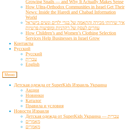
Growing Snails — and Why It Actually Makes Sense
How Ultra-Orthodox Communities in Israel Get Their
News: Inside the Haredi and Chabad Information
World
איך שירותי מכירה והתאמה של בגדי ילדים ונשים בישראל
עוזרים לעסק של רקדניות ומופיעות פרטיות
How Children’s and Women’s Clothing Selection
Services Help Businesses in Israel Grow
Контакты
Русский
Русский
עברית
English
Меню
Детская одежда от SuperKids Израиль Украина
Акции
Новинки
Каталог
Правила и условия
Новости Израиля
Детская одежда от SuperKids Украина — עברית
מאמרים
מאמרים