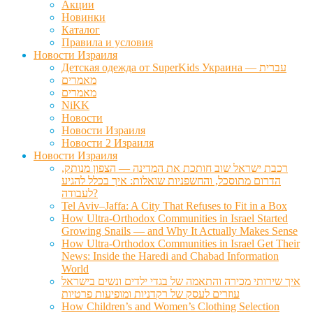
Акции
Новинки
Каталог
Правила и условия
Новости Израиля
Детская одежда от SuperKids Украина — עברית
מאמרים
מאמרים
NiKK
Новости
Новости Израиля
Новости 2 Израиля
Новости Израиля
רכבת ישראל שוב חותכת את המדינה — הצפון מנותק,
הדרום מתוסכל, והחשפניות שואלות: איך בכלל להגיע
לעבודה?
Tel Aviv–Jaffa: A City That Refuses to Fit in a Box
How Ultra-Orthodox Communities in Israel Started
Growing Snails — and Why It Actually Makes Sense
How Ultra-Orthodox Communities in Israel Get Their
News: Inside the Haredi and Chabad Information
World
איך שירותי מכירה והתאמה של בגדי ילדים ונשים בישראל
עוזרים לעסק של רקדניות ומופיעות פרטיות
How Children’s and Women’s Clothing Selection