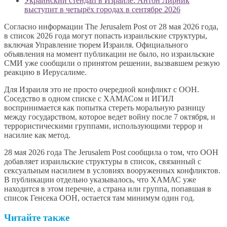
Украинский стендап в Израиле: Антон Лирник
выступит в четырёх городах в сентябре 2026
Согласно информации The Jerusalem Post от 28 мая 2026 года,
в список 2026 года могут попасть израильские структуры,
включая Управление тюрем Израиля. Официального
объявления на момент публикации не было, но израильские
СМИ уже сообщили о принятом решении, вызвавшем резкую
реакцию в Иерусалиме.
Для Израиля это не просто очередной конфликт с ООН.
Соседство в одном списке с ХАМАСом и ИГИЛ
воспринимается как попытка стереть моральную разницу
между государством, которое ведет войну после 7 октября, и
террористическими группами, использующими террор и
насилие как метод.
28 мая 2026 года The Jerusalem Post сообщила о том, что ООН
добавляет израильские структуры в список, связанный с
сексуальным насилием в условиях вооруженных конфликтов.
В публикации отдельно указывалось, что ХАМАС уже
находится в этом перечне, а страна или группа, попавшая в
список Генсека ООН, остается там минимум один год.
Читайте также