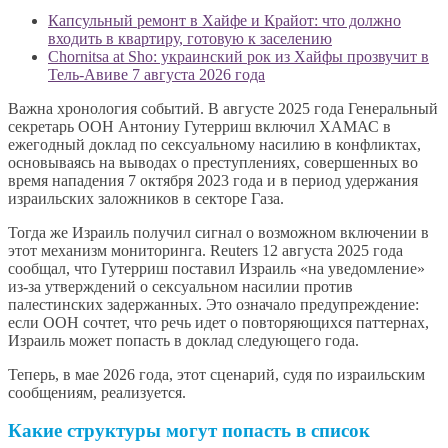
Капсульный ремонт в Хайфе и Крайот: что должно
входить в квартиру, готовую к заселению
Chornitsa at Sho: украинский рок из Хайфы прозвучит в
Тель-Авиве 7 августа 2026 года
Важна хронология событий. В августе 2025 года Генеральный
секретарь ООН Антониу Гутерриш включил ХАМАС в
ежегодный доклад по сексуальному насилию в конфликтах,
основываясь на выводах о преступлениях, совершенных во
время нападения 7 октября 2023 года и в период удержания
израильских заложников в секторе Газа.
Тогда же Израиль получил сигнал о возможном включении в
этот механизм мониторинга. Reuters 12 августа 2025 года
сообщал, что Гутерриш поставил Израиль «на уведомление»
из-за утверждений о сексуальном насилии против
палестинских задержанных. Это означало предупреждение:
если ООН сочтет, что речь идет о повторяющихся паттернах,
Израиль может попасть в доклад следующего года.
Теперь, в мае 2026 года, этот сценарий, судя по израильским
сообщениям, реализуется.
Какие структуры могут попасть в список