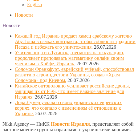
English
Новости
Новости
Каждый год Израиль продает хамец арабскому жителю
Абу-Гоша в рамках контракта, чтобы соблюсти традиции
Песаха и избежать его уничтожения.
26.07.2026
Учительница из Луганска, несмотря на оккупацию,
продолжает преподавать математику онлайн своим
ученикам в Хайфе, Израиль.
26.07.2026
Соломон Франкфурт, еврейский учёный, способствовал
развитию агроиндустрии Украины, создав «Храм
Соломона» под Киевом.
26.07.2026
Китайское оптоволокно усиливает российские дроны,
защищая их от РЭБ, что имеет важное значение для
Израиля.
26.07.2026
Лора Лумер узнала о своих украинских еврейских
корнях, что совпало с изменением её отношения к
Украине.
26.07.2026
Nikk.Agency — НиКК
Новости Израиля
, представляет собой
частное мнение группы израильтян с украинскими корнями.