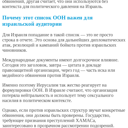
обвинений, другая считает, что они используются без
контекста для политического давления на Израиль.
Почему этот список ООН важен для
израильской аудитории
Для Израиля попадание в такой список — это не просто
строка в отчете. Это основа для дальнейших дипломатических
атак, резолюций и кампаний бойкота против израильских
чиновников.
Международные документы имеют долгосрочное влияние.
Сегодня это заголовок, завтра — цитата в докладе
правозащитной организации, через год — часть иска или
медийного обвинения против Израиля.
Именно поэтому Иерусалим так жестко реагирует на
формулировки ООН. В Израиле считают, что организация
потеряла нейтральность и использует тему сексуального
насилия в политическом контексте.
Однако, если против израильских структур звучат конкретные
обвинения, они должны быть проверены. Государство,
требующее признания преступлений ХАМАСа,
заинтересовано в прозрачном рассмотрении подозрений.