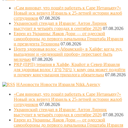
«Сам виноват, что пошёл работать к Саре Нетаньяху?»
Новый иск вернул Израиль к 25-летней истории жалоб
сотрудников
07.08.2026
Украинский стендап в Израиле: Антон Лирник
выступит в четырёх городах в сентябре 2026
07.08.2026
Евреи из Украины: Яаков Дори — от одесской
самообороны до первого начальника Генштаба Израиля
и президента Техниона
07.08.2026
Центр здоровья волос «Абрaмский» в Хайфе: когда зуд,
выпадение и «редеющий пробор» перестают быть
мелочью
07.08.2026
PRP (ПРП) терапия в Хайфе, Крайот и Север Израиля
для здоровья волос ( טיפול פרפ ): кому она может подойти
и почему консультация трихолога обязательна
07.08.2026
НАновости Новости Израиля Nikk.Agency
«Сам виноват, что пошёл работать к Саре Нетаньяху?»
Новый иск вернул Израиль к 25-летней истории жалоб
сотрудников
07.08.2026
Украинский стендап в Израиле: Антон Лирник
выступит в четырёх городах в сентябре 2026
07.08.2026
Евреи из Украины: Яаков Дори — от одесской
самообороны до первого начальника Генштаба Израиля