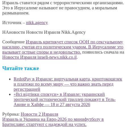
Израиль ставится рядом с террористическими организациями.
Это в Иерусалиме называют не правосудием, а моральным
размыванием.
Источник –
nikk.agency
НАновости Новости Израиля Nikk.Agency
Сообщение
Израиль критикует список ООН по сексуальному
насилию, считая его политическим ударом. В Иерусалиме это
вызывает острые споры и недовольство.
появились сначала на
Новости Израиля israeli-news.nikk.co.il
.
Читайте также
RedotPay в Израиле: виртуальная карта, криптокошелек
и платежи по всему миру — что важно знать перед
регистрацией
«Всі відтінки спокуси» в Израиле: украинский
эротический исторический триллер покажут в Тель-
Авиве и Хайфе — 18 и 27 августа 2026
Рубрика:
Новости 2 Израиля
Навигация
Предыдущая
Израиль и Украина на Евро-2026 по минифутболу в
запись:
Братиславе: стартуют с надеждой на успех.