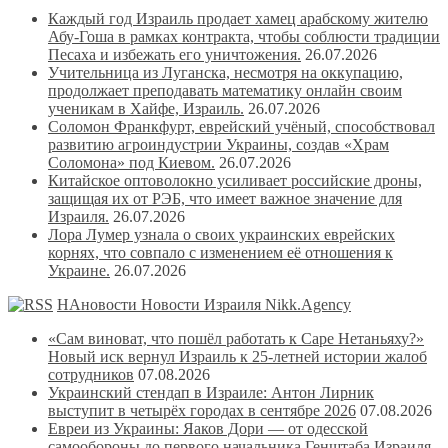
Каждый год Израиль продает хамец арабскому жителю
Абу-Гоша в рамках контракта, чтобы соблюсти традиции
Песаха и избежать его уничтожения.
26.07.2026
Учительница из Луганска, несмотря на оккупацию,
продолжает преподавать математику онлайн своим
ученикам в Хайфе, Израиль.
26.07.2026
Соломон Франкфурт, еврейский учёный, способствовал
развитию агроиндустрии Украины, создав «Храм
Соломона» под Киевом.
26.07.2026
Китайское оптоволокно усиливает российские дроны,
защищая их от РЭБ, что имеет важное значение для
Израиля.
26.07.2026
Лора Лумер узнала о своих украинских еврейских
корнях, что совпало с изменением её отношения к
Украине.
26.07.2026
НАновости Новости Израиля Nikk.Agency
«Сам виноват, что пошёл работать к Саре Нетаньяху?»
Новый иск вернул Израиль к 25-летней истории жалоб
сотрудников
07.08.2026
Украинский стендап в Израиле: Антон Лирник
выступит в четырёх городах в сентябре 2026
07.08.2026
Евреи из Украины: Яаков Дори — от одесской
самообороны до первого начальника Генштаба Израиля