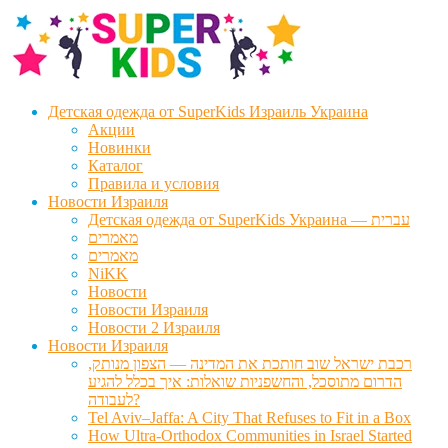
Перейти
Перейти
к
к
навигации
содержимому
Детская одежда от SuperKids Израиль Украина
Акции
Новинки
Каталог
Правила и условия
Новости Израиля
Детская одежда от SuperKids Украина — עברית
מאמרים
מאמרים
NiKK
Новости
Новости Израиля
Новости 2 Израиля
Новости Израиля
רכבת ישראל שוב חותכת את המדינה — הצפון מנותק,
הדרום מתוסכל, והחשפניות שואלות: איך בכלל להגיע
לעבודה?
Tel Aviv–Jaffa: A City That Refuses to Fit in a Box
How Ultra-Orthodox Communities in Israel Started