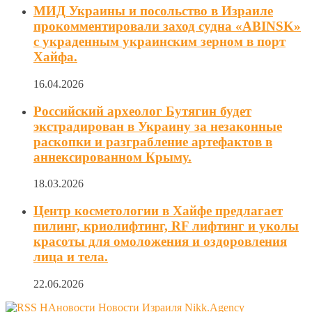
МИД Украины и посольство в Израиле
прокомментировали заход судна «ABINSK»
с украденным украинским зерном в порт
Хайфа.
16.04.2026
Российский археолог Бутягин будет
экстрадирован в Украину за незаконные
раскопки и разграбление артефактов в
аннексированном Крыму.
18.03.2026
Центр косметологии в Хайфе предлагает
пилинг, криолифтинг, RF лифтинг и уколы
красоты для омоложения и оздоровления
лица и тела.
22.06.2026
НАновости Новости Израиля Nikk.Agency