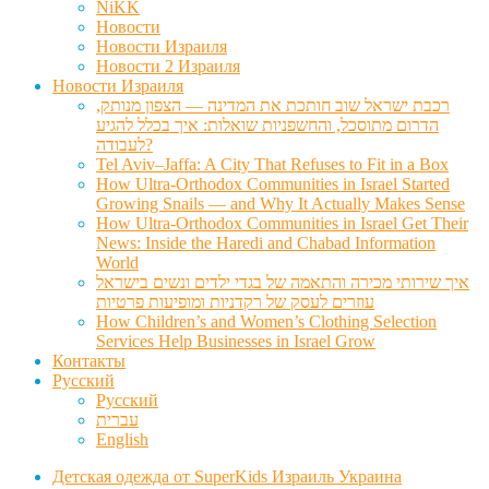
NiKK
Новости
Новости Израиля
Новости 2 Израиля
Новости Израиля
רכבת ישראל שוב חותכת את המדינה — הצפון מנותק,
הדרום מתוסכל, והחשפניות שואלות: איך בכלל להגיע
לעבודה?
Tel Aviv–Jaffa: A City That Refuses to Fit in a Box
How Ultra-Orthodox Communities in Israel Started
Growing Snails — and Why It Actually Makes Sense
How Ultra-Orthodox Communities in Israel Get Their
News: Inside the Haredi and Chabad Information
World
איך שירותי מכירה והתאמה של בגדי ילדים ונשים בישראל
עוזרים לעסק של רקדניות ומופיעות פרטיות
How Children’s and Women’s Clothing Selection
Services Help Businesses in Israel Grow
Контакты
Русский
Русский
עברית
English
Детская одежда от SuperKids Израиль Украина