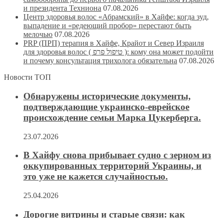
и президента Техниона
07.08.2026
Центр здоровья волос «Абрaмский» в Хайфе: когда зуд,
выпадение и «редеющий пробор» перестают быть
мелочью
07.08.2026
PRP (ПРП) терапия в Хайфе, Крайот и Север Израиля
для здоровья волос ( טיפול פרפ ): кому она может подойти
и почему консультация трихолога обязательна
07.08.2026
Новости ТОП
Обнаружены исторические документы,
подтверждающие украинско-еврейское
происхождение семьи Марка Цукерберга.
23.07.2026
В Хайфу снова прибывает судно с зерном из
оккупированных территорий Украины, и
это уже не кажется случайностью.
25.04.2026
Дорогие витрины и старые связи: как