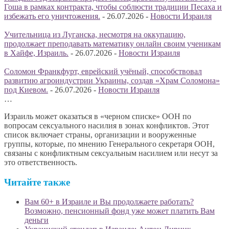
Гоша в рамках контракта, чтобы соблюсти традиции Песаха и
избежать его уничтожения.
-
26.07.2026
-
Новости Израиля
Учительница из Луганска, несмотря на оккупацию,
продолжает преподавать математику онлайн своим ученикам
в Хайфе, Израиль.
-
26.07.2026
-
Новости Израиля
Соломон Франкфурт, еврейский учёный, способствовал
развитию агроиндустрии Украины, создав «Храм Соломона»
под Киевом.
-
26.07.2026
-
Новости Израиля
…
Израиль может оказаться в «черном списке» ООН по
вопросам сексуального насилия в зонах конфликтов. Этот
список включает страны, организации и вооруженные
группы, которые, по мнению Генерального секретаря ООН,
связаны с конфликтным сексуальным насилием или несут за
это ответственность.
Читайте также
Вам 60+ в Израиле и Вы продолжаете работать?
Возможно, пенсионный фонд уже может платить Вам
деньги