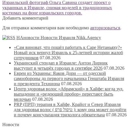
по
Следующая
Израильский фотограф Ольга Савина создает проект о
записям
запись:
украинках в Израиле, снимая моделей в традиционных
костюмах на фоне израильских городов.
Добавить комментарий
Для отправки комментария вам необходимо
авторизоваться
.
НАновости Новости Израиля Nikk.Agency
«Сам виноват, что пошёл работать к Саре Нетаньяху?»
Новый иск вернул Израиль к 25-летней истории жалоб
сотрудников
07.08.2026
Украинский стендап в Израиле: Антон Лирник
выступит в четырёх городах в сентябре 2026
07.08.2026
Евреи из Украины: Яаков Дори — от одесской
самообороны до первого начальника Генштаба Израиля
и президента Техниона
07.08.2026
Центр здоровья волос «Абрaмский» в Хайфе: когда зуд,
выпадение и «редеющий пробор» перестают быть
мелочью
07.08.2026
PRP (ПРП) терапия в Хайфе, Крайот и Север Израиля
для здоровья волос ( טיפול פרפ ): кому она может подойти
и почему консультация трихолога обязательна
07.08.2026
Новости