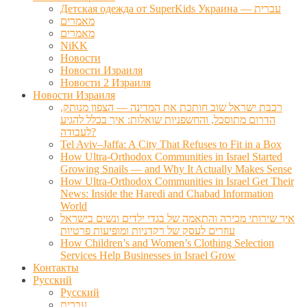
Детская одежда от SuperKids Украина — עברית
מאמרים
מאמרים
NiKK
Новости
Новости Израиля
Новости 2 Израиля
Новости Израиля
רכבת ישראל שוב חותכת את המדינה — הצפון מנותק,
הדרום מתוסכל, והחשפניות שואלות: איך בכלל להגיע
לעבודה?
Tel Aviv–Jaffa: A City That Refuses to Fit in a Box
How Ultra-Orthodox Communities in Israel Started
Growing Snails — and Why It Actually Makes Sense
How Ultra-Orthodox Communities in Israel Get Their
News: Inside the Haredi and Chabad Information
World
איך שירותי מכירה והתאמה של בגדי ילדים ונשים בישראל
עוזרים לעסק של רקדניות ומופיעות פרטיות
How Children’s and Women’s Clothing Selection
Services Help Businesses in Israel Grow
Контакты
Русский
Русский
עברית