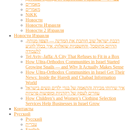
מאמרים
מאמרים
NiKK
Новости
Новости Израиля
Новости 2 Израиля
Новости Израиля
רכבת ישראל שוב חותכת את המדינה — הצפון מנותק,
הדרום מתוסכל, והחשפניות שואלות: איך בכלל להגיע
לעבודה?
Tel Aviv–Jaffa: A City That Refuses to Fit in a Box
How Ultra-Orthodox Communities in Israel Started
Growing Snails — and Why It Actually Makes Sense
How Ultra-Orthodox Communities in Israel Get Their
News: Inside the Haredi and Chabad Information
World
איך שירותי מכירה והתאמה של בגדי ילדים ונשים בישראל
עוזרים לעסק של רקדניות ומופיעות פרטיות
How Children’s and Women’s Clothing Selection
Services Help Businesses in Israel Grow
Контакты
Русский
Русский
עברית
English