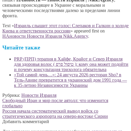
связывая происходящее в Украине с моральными и
человеческими последствиями далеко за пределами линии
фронта.
Text «
Израиль слышит этот голос: Слепаков и Галкин о холоде
Киева и ответственности россиян
» appeared first on
НАновости Новости Израиля Nikk.Agency
.
Читайте также
PRP (ПРП) терапия в Хайфе, Крайот и Север Израиля
для здоровья волос ( טיפול פרפ ): кому она может подойти
и почему консультация трихолога обязательна
«Той самий день…»: 24 августа 2026 ресторан Sho? в
Тель-Авиве превратится в украинский дом 1991 года —
к 35-летию Независимости Украины
Рубрика:
Новости Израиля
Навигация
Предыдущая
Свободный Иран и мир после аятолл: что изменится
запись:
глобально
по
Следующая
Россия начала систематический вывод войск со
записям
запись:
стратегического аэропорта на северо-востоке Сирии
Добавить комментарий