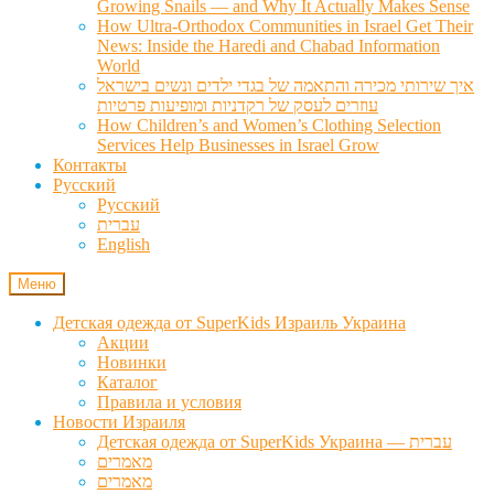
Growing Snails — and Why It Actually Makes Sense
How Ultra-Orthodox Communities in Israel Get Their
News: Inside the Haredi and Chabad Information
World
איך שירותי מכירה והתאמה של בגדי ילדים ונשים בישראל
עוזרים לעסק של רקדניות ומופיעות פרטיות
How Children’s and Women’s Clothing Selection
Services Help Businesses in Israel Grow
Контакты
Русский
Русский
עברית
English
Меню
Детская одежда от SuperKids Израиль Украина
Акции
Новинки
Каталог
Правила и условия
Новости Израиля
Детская одежда от SuperKids Украина — עברית
מאמרים
מאמרים