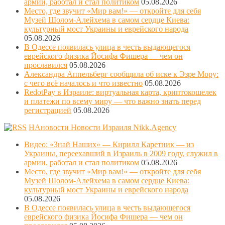
армии, работал и стал политиком
05.08.2026
Место, где звучит «Мир вам!» — откройте для себя
Музей Шолом-Алейхема в самом сердце Киева:
культурный мост Украины и еврейского народа
05.08.2026
В Одессе появилась улица в честь выдающегося
еврейского физика Йосифа Фишера — чем он
прославился
05.08.2026
Александра Аппельберг сообщила об иске к Эзре Мору:
с чего всё началось и что известно
05.08.2026
RedotPay в Израиле: виртуальная карта, криптокошелек
и платежи по всему миру — что важно знать перед
регистрацией
05.08.2026
НАновости Новости Израиля Nikk.Agency
Видео: «Знай Наших» — Кирилл Каретник — из
Украины, переехавший в Израиль в 2009 году, служил в
армии, работал и стал политиком
05.08.2026
Место, где звучит «Мир вам!» — откройте для себя
Музей Шолом-Алейхема в самом сердце Киева:
культурный мост Украины и еврейского народа
05.08.2026
В Одессе появилась улица в честь выдающегося
еврейского физика Йосифа Фишера — чем он