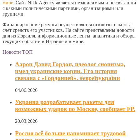
мире
. Сайт Nikk.Agency является независимым и не связан ни
с какими политическими партиями, организациями или
группами.
Финансирование ресурса осуществляется исключительно за
счет средств его участников. На сайте представлены новости
дня из Израиля, информационные ленты, аналитика и обзоры
текущих событий в Израиле и в мире.
Новости ТОП
Аарон Давид Гордон, идеолог сионизма,
имел украинские корни. Его история
связана с «Гордонией». #євреїзукраїни
04.06.2026
Украина разрабатывает ракеты для
возможных ударов по Москве, сообщает FP.
20.03.2026
Россия всё больше напоминает трудовой