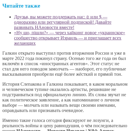
Читайте также
Друзья, вы можете поддержать нас: ₪ или $ —
одноразово или регулярной подпиской! Давайте
развивать НАновости вместе!
«Ну шо, пішли?» — через хайкинг новое «украинское»
сообщество открывает Израиль — и приглашает всех
желающих
Галкин открыто выступил против вторжения России и уже в
марте 2022 года покинул страну. Осенью того же года он был
включён в список «иностранных агентов». Этот статус не
стал для него поводом замолчать — наоборот, его публичные
высказывания приобрели ещё более жёсткий и прямой тон.
История Слепакова и Галкина показывает, в каком моральном
и человеческом тупике оказались артисты, решившие не
подстраиваться под официальную линию. Их слова звучат не
как политическое заявление, а как напоминание о личном
выборе — молчать или называть вещи своими именами,
оправдывать или признавать очевидное.
Именно такие голоса сегодня фиксируют не лозунги, а
реальность войны и цену равнодушия, о чём последовательно
пишет
НАновости — Новости Израиля | Nikk.Agency
,