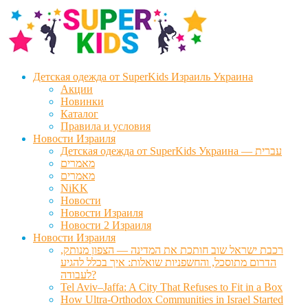
Перейти
Перейти
к
к
навигации
содержимому
Детская одежда от SuperKids Израиль Украина
Акции
Новинки
Каталог
Правила и условия
Новости Израиля
Детская одежда от SuperKids Украина — עברית
מאמרים
מאמרים
NiKK
Новости
Новости Израиля
Новости 2 Израиля
Новости Израиля
רכבת ישראל שוב חותכת את המדינה — הצפון מנותק,
הדרום מתוסכל, והחשפניות שואלות: איך בכלל להגיע
לעבודה?
Tel Aviv–Jaffa: A City That Refuses to Fit in a Box
How Ultra-Orthodox Communities in Israel Started