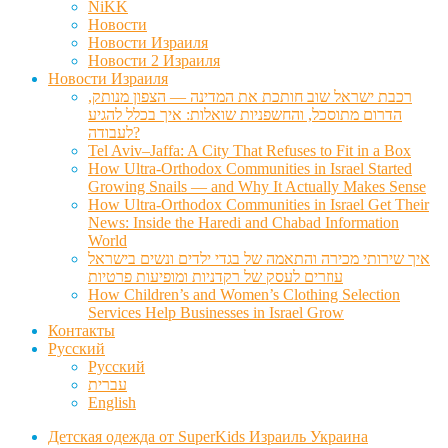
NiKK
Новости
Новости Израиля
Новости 2 Израиля
Новости Израиля
רכבת ישראל שוב חותכת את המדינה — הצפון מנותק,
הדרום מתוסכל, והחשפניות שואלות: איך בכלל להגיע
לעבודה?
Tel Aviv–Jaffa: A City That Refuses to Fit in a Box
How Ultra-Orthodox Communities in Israel Started
Growing Snails — and Why It Actually Makes Sense
How Ultra-Orthodox Communities in Israel Get Their
News: Inside the Haredi and Chabad Information
World
איך שירותי מכירה והתאמה של בגדי ילדים ונשים בישראל
עוזרים לעסק של רקדניות ומופיעות פרטיות
How Children’s and Women’s Clothing Selection
Services Help Businesses in Israel Grow
Контакты
Русский
Русский
עברית
English
Детская одежда от SuperKids Израиль Украина