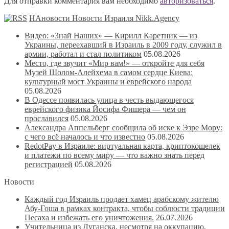
Для отправки комментария вам необходимо
авторизоваться
.
НАновости Новости Израиля Nikk.Agency
Видео: «Знай Наших» — Кирилл Каретник — из
Украины, переехавший в Израиль в 2009 году, служил в
армии, работал и стал политиком
05.08.2026
Место, где звучит «Мир вам!» — откройте для себя
Музей Шолом-Алейхема в самом сердце Киева:
культурный мост Украины и еврейского народа
05.08.2026
В Одессе появилась улица в честь выдающегося
еврейского физика Йосифа Фишера — чем он
прославился
05.08.2026
Александра Аппельберг сообщила об иске к Эзре Мору:
с чего всё началось и что известно
05.08.2026
RedotPay в Израиле: виртуальная карта, криптокошелек
и платежи по всему миру — что важно знать перед
регистрацией
05.08.2026
Новости
Каждый год Израиль продает хамец арабскому жителю
Абу-Гоша в рамках контракта, чтобы соблюсти традиции
Песаха и избежать его уничтожения.
26.07.2026
Учительница из Луганска, несмотря на оккупацию,