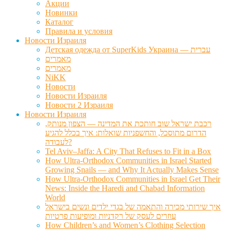
Акции
Новинки
Каталог
Правила и условия
Новости Израиля
Детская одежда от SuperKids Украина — עברית
מאמרים
מאמרים
NiKK
Новости
Новости Израиля
Новости 2 Израиля
Новости Израиля
רכבת ישראל שוב חותכת את המדינה — הצפון מנותק,
הדרום מתוסכל, והחשפניות שואלות: איך בכלל להגיע
לעבודה?
Tel Aviv–Jaffa: A City That Refuses to Fit in a Box
How Ultra-Orthodox Communities in Israel Started
Growing Snails — and Why It Actually Makes Sense
How Ultra-Orthodox Communities in Israel Get Their
News: Inside the Haredi and Chabad Information
World
איך שירותי מכירה והתאמה של בגדי ילדים ונשים בישראל
עוזרים לעסק של רקדניות ומופיעות פרטיות
How Children’s and Women’s Clothing Selection