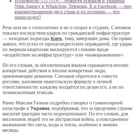
НАновости 🇮🇱🇺🇦 – Новости Израиля и Украины
Nikk.Agency в WhatsApp, Telegram, X и Facebook — про
взаимоотношения двух стран и их историю — что
происходит?
Речь шла не о геополитике и не о спорах в студиях. Слепаков
показал последствия ударов по гражданской инфраструктуре
— холодные подъезды
Киев
, тьму, замерзшие дома. Он прямо
заявил, что устал от пропагандистских оправданий, где удары
по мирным кварталам маскируются словами вроде
«воздействие на инфраструктуру» или «вымораживание».
По его словам, за обезличенным языком скрываются вполне
конкретные действия и вполне конкретные люди,
принимающие решения. Слепаков обратился к совести
россиян, напомнив евангельскую формулу о личной
ответственности: каждому воздаётся по делам его, а не по
телевизионным тезисам.
Ранее Максим Галкин подробно говорил о гуманитарной
катастрофе в
Украина
, подчёркивая, что за пределами страны
масштаб трагедии часто недооценивают. По его словам, для
миллионов людей это не абстрактная война, а повседневное
выживание без света, воды и тепла, особенно в зимние
месяцы.