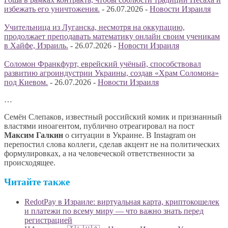
избежать его уничтожения.
-
26.07.2026
-
Новости Израиля
Учительница из Луганска, несмотря на оккупацию,
продолжает преподавать математику онлайн своим ученикам
в Хайфе, Израиль.
-
26.07.2026
-
Новости Израиля
Соломон Франкфурт, еврейский учёный, способствовал
развитию агроиндустрии Украины, создав «Храм Соломона»
под Киевом.
-
26.07.2026
-
Новости Израиля
…
Семён Слепаков, известный российский комик и признанный
властями иноагентом, публично отреагировал на пост
Максим Галкин
о ситуации в Украине. В Instagram он
перепостил слова коллеги, сделав акцент не на политических
формулировках, а на человеческой ответственности за
происходящее.
Читайте также
RedotPay в Израиле: виртуальная карта, криптокошелек
и платежи по всему миру — что важно знать перед
регистрацией