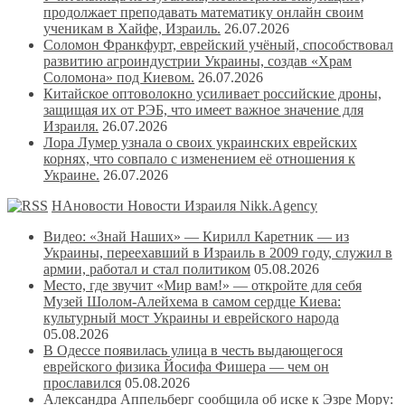
продолжает преподавать математику онлайн своим
ученикам в Хайфе, Израиль.
26.07.2026
Соломон Франкфурт, еврейский учёный, способствовал
развитию агроиндустрии Украины, создав «Храм
Соломона» под Киевом.
26.07.2026
Китайское оптоволокно усиливает российские дроны,
защищая их от РЭБ, что имеет важное значение для
Израиля.
26.07.2026
Лора Лумер узнала о своих украинских еврейских
корнях, что совпало с изменением её отношения к
Украине.
26.07.2026
НАновости Новости Израиля Nikk.Agency
Видео: «Знай Наших» — Кирилл Каретник — из
Украины, переехавший в Израиль в 2009 году, служил в
армии, работал и стал политиком
05.08.2026
Место, где звучит «Мир вам!» — откройте для себя
Музей Шолом-Алейхема в самом сердце Киева:
культурный мост Украины и еврейского народа
05.08.2026
В Одессе появилась улица в честь выдающегося
еврейского физика Йосифа Фишера — чем он
прославился
05.08.2026
Александра Аппельберг сообщила об иске к Эзре Мору: