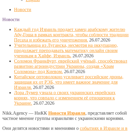
Новости
Новости
Каждый год Израиль продает хамец арабскому жителю
Абу-Гоша в рамках контракта, чтобы соблюсти традиции
Песаха и избежать его уничтожения.
26.07.2026
Учительница из Луганска, несмотря на оккупацию,
продолжает преподавать математику онлайн своим
ученикам в Хайфе, Израиль.
26.07.2026
Соломон Франкфурт, еврейский учёный, способствовал
развитию агроиндустрии Украины, создав «Храм
Соломона» под Киевом.
26.07.2026
Китайское оптоволокно усиливает российские дроны,
защищая их от РЭБ, что имеет важное значение для
Израиля.
26.07.2026
Лора Лумер узнала о своих украинских еврейских
корнях, что совпало с изменением её отношения к
Украине.
26.07.2026
Nikk.Agency — НиКК
Новости Израиля
, представляет собой
частное мнение группы израильтян с украинскими корнями.
Они делятся новостями и мнениями о
событиях в Израиле и в