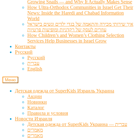
Growing Snails — and Why It Actually Makes Sense
How Ultra-Orthodox Communities in Israel Get Their
News: Inside the Haredi and Chabad Information
World
איך שירותי מכירה והתאמה של בגדי ילדים ונשים בישראל
עוזרים לעסק של רקדניות ומופיעות פרטיות
How Children’s and Women’s Clothing Selection
Services Help Businesses in Israel Grow
Контакты
Русский
Русский
עברית
English
Меню
Детская одежда от SuperKids Израиль Украина
Акции
Новинки
Каталог
Правила и условия
Новости Израиля
Детская одежда от SuperKids Украина — עברית
מאמרים
מאמרים