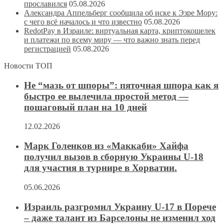
прославился
05.08.2026
Александра Аппельберг сообщила об иске к Эзре Мору:
с чего всё началось и что известно
05.08.2026
RedotPay в Израиле: виртуальная карта, криптокошелек
и платежи по всему миру — что важно знать перед
регистрацией
05.08.2026
Новости ТОП
Не “мазь от шпоры”: пяточная шпора как я
быстро ее вылечила простой метод —
пошаговый план на 10 дней
12.02.2026
Марк Голенков из «Маккаби» Хайфа
получил вызов в сборную Украины U-18
для участия в турнире в Хорватии.
05.06.2026
Израиль разгромил Украину U-17 в Порече
– даже талант из Барселоны не изменил ход