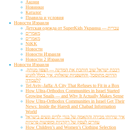
Акции
Новинки
Каталог
Правила и условия
Новости Израиля
Детская одежда от SuperKids Украина — עברית
מאמרים
מאמרים
NiKK
Новости
Новости Израиля
Новости 2 Израиля
Новости Израиля
רכבת ישראל שוב חותכת את המדינה — הצפון מנותק,
הדרום מתוסכל, והחשפניות שואלות: איך בכלל להגיע
לעבודה?
Tel Aviv–Jaffa: A City That Refuses to Fit in a Box
How Ultra-Orthodox Communities in Israel Started
Growing Snails — and Why It Actually Makes Sense
How Ultra-Orthodox Communities in Israel Get Their
News: Inside the Haredi and Chabad Information
World
איך שירותי מכירה והתאמה של בגדי ילדים ונשים בישראל
עוזרים לעסק של רקדניות ומופיעות פרטיות
How Children’s and Women’s Clothing Selection