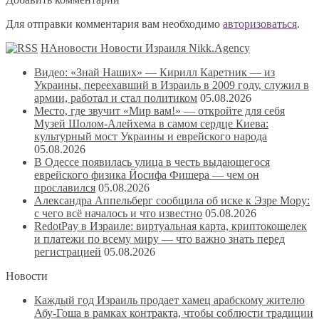
Для отправки комментария вам необходимо
авторизоваться
.
НАновости Новости Израиля Nikk.Agency
Видео: «Знай Наших» — Кирилл Каретник — из
Украины, переехавший в Израиль в 2009 году, служил в
армии, работал и стал политиком
05.08.2026
Место, где звучит «Мир вам!» — откройте для себя
Музей Шолом-Алейхема в самом сердце Киева:
культурный мост Украины и еврейского народа
05.08.2026
В Одессе появилась улица в честь выдающегося
еврейского физика Йосифа Фишера — чем он
прославился
05.08.2026
Александра Аппельберг сообщила об иске к Эзре Мору:
с чего всё началось и что известно
05.08.2026
RedotPay в Израиле: виртуальная карта, криптокошелек
и платежи по всему миру — что важно знать перед
регистрацией
05.08.2026
Новости
Каждый год Израиль продает хамец арабскому жителю
Абу-Гоша в рамках контракта, чтобы соблюсти традиции