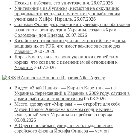
Песаха и избежать его уничтожения.
26.07.2026
Учительница из Луганска, несмотря на оккупацию,
продолжает преподавать математику онлайн своим
ученикам в Хайфе, Израиль.
26.07.2026
Соломон Франкфурт, еврейский учёный, способствовал
развитию агроиндустрии Украины, создав «Храм
Соломона» под Киевом.
26.07.2026
Китайское оптоволокно усиливает российские дроны,
защищая их от РЭБ, что имеет важное значение для
Израиля.
26.07.2026
Лора Лумер узнала о своих украинских еврейских
корнях, что совпало с изменением её отношения к
Украине.
26.07.2026
НАновости Новости Израиля Nikk.Agency
Видео: «Знай Наших» — Кирилл Каретник — из
Украины, переехавший в Израиль в 2009 году, служил в
армии, работал и стал политиком
05.08.2026
Место, где звучит «Мир вам!» — откройте для себя
Музей Шолом-Алейхема в самом сердце Киева:
культурный мост Украины и еврейского народа
05.08.2026
В Одессе появилась улица в честь выдающегося
еврейского физика Йосифа Фишера — чем он