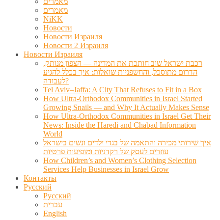
מאמרים
מאמרים
NiKK
Новости
Новости Израиля
Новости 2 Израиля
Новости Израиля
רכבת ישראל שוב חותכת את המדינה — הצפון מנותק,
הדרום מתוסכל, והחשפניות שואלות: איך בכלל להגיע
לעבודה?
Tel Aviv–Jaffa: A City That Refuses to Fit in a Box
How Ultra-Orthodox Communities in Israel Started
Growing Snails — and Why It Actually Makes Sense
How Ultra-Orthodox Communities in Israel Get Their
News: Inside the Haredi and Chabad Information
World
איך שירותי מכירה והתאמה של בגדי ילדים ונשים בישראל
עוזרים לעסק של רקדניות ומופיעות פרטיות
How Children’s and Women’s Clothing Selection
Services Help Businesses in Israel Grow
Контакты
Русский
Русский
עברית
English