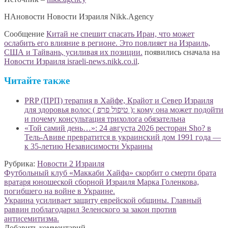
НАновости Новости Израиля Nikk.Agency
Сообщение
Китай не спешит спасать Иран, что может
ослабить его влияние в регионе. Это повлияет на Израиль,
США и Тайвань, усиливая их позиции.
появились сначала на
Новости Израиля israeli-news.nikk.co.il
.
Читайте также
PRP (ПРП) терапия в Хайфе, Крайот и Север Израиля
для здоровья волос ( טיפול פרפ ): кому она может подойти
и почему консультация трихолога обязательна
«Той самий день…»: 24 августа 2026 ресторан Sho? в
Тель-Авиве превратится в украинский дом 1991 года —
к 35-летию Независимости Украины
Рубрика:
Новости 2 Израиля
Навигация
Предыдущая
Футбольный клуб «Маккаби Хайфа» скорбит о смерти брата
запись:
вратаря юношеской сборной Израиля Марка Голенкова,
по
погибшего на войне в Украине.
записям
Следующая
Украина усиливает защиту еврейской общины. Главный
запись:
раввин поблагодарил Зеленского за закон против
антисемитизма.
Добавить комментарий