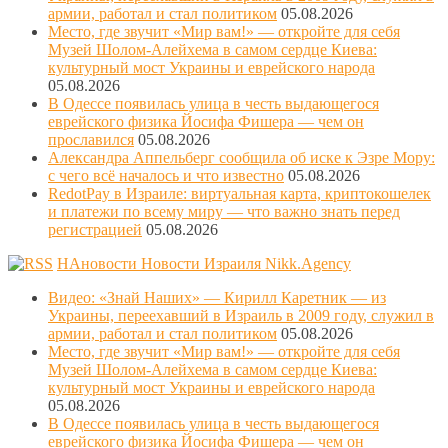
армии, работал и стал политиком
05.08.2026
Место, где звучит «Мир вам!» — откройте для себя
Музей Шолом-Алейхема в самом сердце Киева:
культурный мост Украины и еврейского народа
05.08.2026
В Одессе появилась улица в честь выдающегося
еврейского физика Йосифа Фишера — чем он
прославился
05.08.2026
Александра Аппельберг сообщила об иске к Эзре Мору:
с чего всё началось и что известно
05.08.2026
RedotPay в Израиле: виртуальная карта, криптокошелек
и платежи по всему миру — что важно знать перед
регистрацией
05.08.2026
НАновости Новости Израиля Nikk.Agency
Видео: «Знай Наших» — Кирилл Каретник — из
Украины, переехавший в Израиль в 2009 году, служил в
армии, работал и стал политиком
05.08.2026
Место, где звучит «Мир вам!» — откройте для себя
Музей Шолом-Алейхема в самом сердце Киева:
культурный мост Украины и еврейского народа
05.08.2026
В Одессе появилась улица в честь выдающегося
еврейского физика Йосифа Фишера — чем он