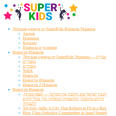
Перейти
Перейти
к
к
навигации
содержимому
Детская одежда от SuperKids Израиль Украина
Акции
Новинки
Каталог
Правила и условия
Новости Израиля
Детская одежда от SuperKids Украина — עברית
מאמרים
מאמרים
NiKK
Новости
Новости Израиля
Новости 2 Израиля
Новости Израиля
רכבת ישראל שוב חותכת את המדינה — הצפון מנותק,
הדרום מתוסכל, והחשפניות שואלות: איך בכלל להגיע
לעבודה?
Tel Aviv–Jaffa: A City That Refuses to Fit in a Box
How Ultra-Orthodox Communities in Israel Started