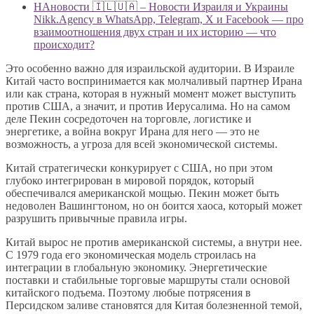
НАновости 🇮🇱🇺🇦 – Новости Израиля и Украины
Nikk.Agency в WhatsApp, Telegram, X и Facebook — про
взаимоотношения двух стран и их историю — что
происходит?
Это особенно важно для израильской аудитории. В Израиле
Китай часто воспринимается как молчаливый партнер Ирана
или как страна, которая в нужный момент может выступить
против США, а значит, и против Иерусалима. Но на самом
деле Пекин сосредоточен на торговле, логистике и
энергетике, а война вокруг Ирана для него — это не
возможность, а угроза для всей экономической системы.
Китай стратегически конкурирует с США, но при этом
глубоко интегрирован в мировой порядок, который
обеспечивался американской мощью. Пекин может быть
недоволен Вашингтоном, но он боится хаоса, который может
разрушить привычные правила игры.
Китай вырос не против американской системы, а внутри нее.
С 1979 года его экономическая модель строилась на
интеграции в глобальную экономику. Энергетические
поставки и стабильные торговые маршруты стали основой
китайского подъема. Поэтому любые потрясения в
Персидском заливе становятся для Китая болезненной темой,