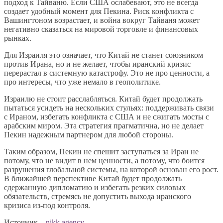
подход к Тайваню. Если США ослабевают, это не всегда
создает удобный момент для Пекина. Риск конфликта с
Вашингтоном возрастает, и война вокруг Тайваня может
негативно сказаться на мировой торговле и финансовых
рынках.
Для Израиля это означает, что Китай не станет союзником
против Ирана, но и не желает, чтобы иранский кризис
перерастал в системную катастрофу. Это не про ценности, а
про интересы, что уже немало в геополитике.
Израилю не стоит расслабляться. Китай будет продолжать
пытаться усидеть на нескольких стульях: поддерживать связи
с Ираном, избегать конфликта с США и не сжигать мосты с
арабским миром. Эта стратегия прагматична, но не делает
Пекин надежным партнером для любой стороны.
Таким образом, Пекин не спешит заступаться за Иран не
потому, что не видит в нем ценности, а потому, что боится
разрушения глобальной системы, на которой основан его рост.
В ближайшей перспективе Китай будет продолжать
сдержанную дипломатию и избегать резких силовых
обязательств, стремясь не допустить выхода иранского
кризиса из-под контроля.
Источник –
nikk.agency