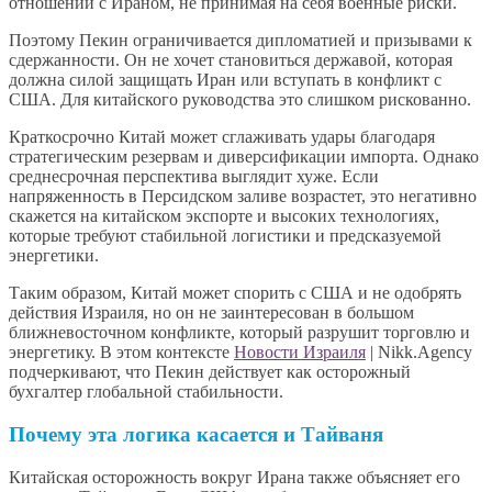
отношений с Ираном, не принимая на себя военные риски.
Поэтому Пекин ограничивается дипломатией и призывами к
сдержанности. Он не хочет становиться державой, которая
должна силой защищать Иран или вступать в конфликт с
США. Для китайского руководства это слишком рискованно.
Краткосрочно Китай может сглаживать удары благодаря
стратегическим резервам и диверсификации импорта. Однако
среднесрочная перспектива выглядит хуже. Если
напряженность в Персидском заливе возрастет, это негативно
скажется на китайском экспорте и высоких технологиях,
которые требуют стабильной логистики и предсказуемой
энергетики.
Таким образом, Китай может спорить с США и не одобрять
действия Израиля, но он не заинтересован в большом
ближневосточном конфликте, который разрушит торговлю и
энергетику. В этом контексте
Новости Израиля
| Nikk.Agency
подчеркивают, что Пекин действует как осторожный
бухгалтер глобальной стабильности.
Почему эта логика касается и Тайваня
Китайская осторожность вокруг Ирана также объясняет его