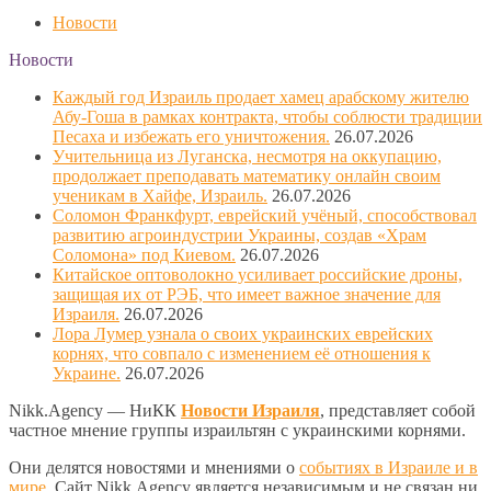
Новости
Новости
Каждый год Израиль продает хамец арабскому жителю
Абу-Гоша в рамках контракта, чтобы соблюсти традиции
Песаха и избежать его уничтожения.
26.07.2026
Учительница из Луганска, несмотря на оккупацию,
продолжает преподавать математику онлайн своим
ученикам в Хайфе, Израиль.
26.07.2026
Соломон Франкфурт, еврейский учёный, способствовал
развитию агроиндустрии Украины, создав «Храм
Соломона» под Киевом.
26.07.2026
Китайское оптоволокно усиливает российские дроны,
защищая их от РЭБ, что имеет важное значение для
Израиля.
26.07.2026
Лора Лумер узнала о своих украинских еврейских
корнях, что совпало с изменением её отношения к
Украине.
26.07.2026
Nikk.Agency — НиКК
Новости Израиля
, представляет собой
частное мнение группы израильтян с украинскими корнями.
Они делятся новостями и мнениями о
событиях в Израиле и в
мире
. Сайт Nikk.Agency является независимым и не связан ни