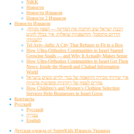
NiKK
Новости
Новости Израиля
Новости 2 Израиля
Новости Израиля
רכבת ישראל שוב חותכת את המדינה — הצפון מנותק,
הדרום מתוסכל, והחשפניות שואלות: איך בכלל להגיע
לעבודה?
Tel Aviv–Jaffa: A City That Refuses to Fit in a Box
How Ultra-Orthodox Communities in Israel Started
Growing Snails — and Why It Actually Makes Sense
How Ultra-Orthodox Communities in Israel Get Their
News: Inside the Haredi and Chabad Information
World
איך שירותי מכירה והתאמה של בגדי ילדים ונשים בישראל
עוזרים לעסק של רקדניות ומופיעות פרטיות
How Children’s and Women’s Clothing Selection
Services Help Businesses in Israel Grow
Контакты
Русский
Русский
עברית
English
Детская одежда от SuperKids Израиль Украина