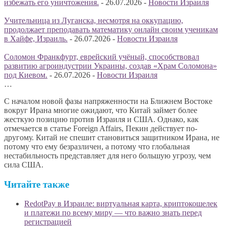
избежать его уничтожения.
-
26.07.2026
-
Новости Израиля
Учительница из Луганска, несмотря на оккупацию,
продолжает преподавать математику онлайн своим ученикам
в Хайфе, Израиль.
-
26.07.2026
-
Новости Израиля
Соломон Франкфурт, еврейский учёный, способствовал
развитию агроиндустрии Украины, создав «Храм Соломона»
под Киевом.
-
26.07.2026
-
Новости Израиля
…
С началом новой фазы напряженности на Ближнем Востоке
вокруг Ирана многие ожидают, что Китай займет более
жесткую позицию против Израиля и США. Однако, как
отмечается в статье Foreign Affairs, Пекин действует по-
другому. Китай не спешит становиться защитником Ирана, не
потому что ему безразличен, а потому что глобальная
нестабильность представляет для него большую угрозу, чем
сила США.
Читайте также
RedotPay в Израиле: виртуальная карта, криптокошелек
и платежи по всему миру — что важно знать перед
регистрацией