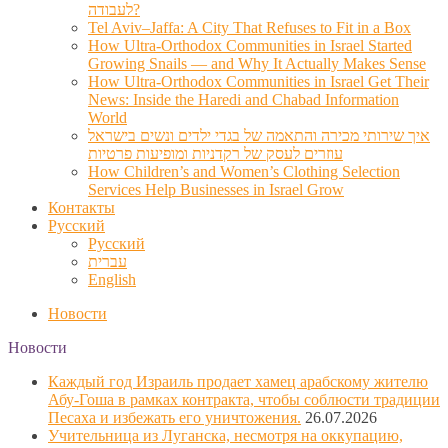
לעבודה?
Tel Aviv–Jaffa: A City That Refuses to Fit in a Box
How Ultra-Orthodox Communities in Israel Started
Growing Snails — and Why It Actually Makes Sense
How Ultra-Orthodox Communities in Israel Get Their
News: Inside the Haredi and Chabad Information
World
איך שירותי מכירה והתאמה של בגדי ילדים ונשים בישראל
עוזרים לעסק של רקדניות ומופיעות פרטיות
How Children’s and Women’s Clothing Selection
Services Help Businesses in Israel Grow
Контакты
Русский
Русский
עברית
English
Новости
Новости
Каждый год Израиль продает хамец арабскому жителю
Абу-Гоша в рамках контракта, чтобы соблюсти традиции
Песаха и избежать его уничтожения.
26.07.2026
Учительница из Луганска, несмотря на оккупацию,