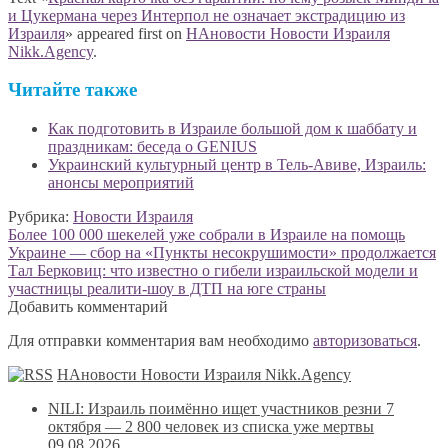
и Цукермана через Интерпол не означает экстрадицию из
Израиля
» appeared first on
НАновости Новости Израиля
Nikk.Agency
.
Читайте также
Как подготовить в Израиле большой дом к шаббату и
праздникам: беседа о GENIUS
Украинский культурный центр в Тель-Авиве, Израиль:
анонсы мероприятий
Рубрика:
Новости Израиля
Навигация
Предыдущая
Более 100 000 шекелей уже собрали в Израиле на помощь
запись:
Украине — сбор на «Пункты несокрушимости» продолжается
по
Следующая
Тал Берковиц: что известно о гибели израильской модели и
записям
запись:
участницы реалити-шоу в ДТП на юге страны
Добавить комментарий
Для отправки комментария вам необходимо
авторизоваться
.
НАновости Новости Израиля Nikk.Agency
NILI: Израиль поимённо ищет участников резни 7
октября — 2 800 человек из списка уже мертвы
09.08.2026