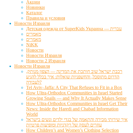
Акции
Новинки
Каталог
Правила и условия
Новости Израиля
Детская одежда от SuperKids Украина — עברית
מאמרים
מאמרים
NiKK
Новости
Новости Израиля
Новости 2 Израиля
Новости Израиля
רכבת ישראל שוב חותכת את המדינה — הצפון מנותק,
הדרום מתוסכל, והחשפניות שואלות: איך בכלל להגיע
לעבודה?
Tel Aviv–Jaffa: A City That Refuses to Fit in a Box
How Ultra-Orthodox Communities in Israel Started
Growing Snails — and Why It Actually Makes Sense
How Ultra-Orthodox Communities in Israel Get Their
News: Inside the Haredi and Chabad Information
World
איך שירותי מכירה והתאמה של בגדי ילדים ונשים בישראל
עוזרים לעסק של רקדניות ומופיעות פרטיות
How Children’s and Women’s Clothing Selection