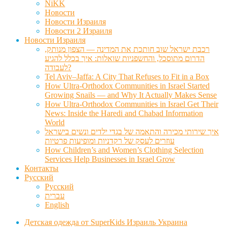
NiKK
Новости
Новости Израиля
Новости 2 Израиля
Новости Израиля
רכבת ישראל שוב חותכת את המדינה — הצפון מנותק,
הדרום מתוסכל, והחשפניות שואלות: איך בכלל להגיע
לעבודה?
Tel Aviv–Jaffa: A City That Refuses to Fit in a Box
How Ultra-Orthodox Communities in Israel Started
Growing Snails — and Why It Actually Makes Sense
How Ultra-Orthodox Communities in Israel Get Their
News: Inside the Haredi and Chabad Information
World
איך שירותי מכירה והתאמה של בגדי ילדים ונשים בישראל
עוזרים לעסק של רקדניות ומופיעות פרטיות
How Children’s and Women’s Clothing Selection
Services Help Businesses in Israel Grow
Контакты
Русский
Русский
עברית
English
Детская одежда от SuperKids Израиль Украина