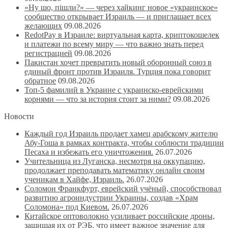
«Ну шо, пішли?» — через хайкинг новое «украинское»
сообщество открывает Израиль — и приглашает всех
желающих
09.08.2026
RedotPay в Израиле: виртуальная карта, криптокошелек
и платежи по всему миру — что важно знать перед
регистрацией
09.08.2026
Пакистан хочет превратить новый оборонный союз в
единый фронт против Израиля. Турция пока говорит
обратное
09.08.2026
Топ-5 фамилий в Украине с украинско-еврейскими
корнями — что за история стоит за ними?
09.08.2026
Новости
Каждый год Израиль продает хамец арабскому жителю
Абу-Гоша в рамках контракта, чтобы соблюсти традиции
Песаха и избежать его уничтожения.
26.07.2026
Учительница из Луганска, несмотря на оккупацию,
продолжает преподавать математику онлайн своим
ученикам в Хайфе, Израиль.
26.07.2026
Соломон Франкфурт, еврейский учёный, способствовал
развитию агроиндустрии Украины, создав «Храм
Соломона» под Киевом.
26.07.2026
Китайское оптоволокно усиливает российские дроны,
защищая их от РЭБ, что имеет важное значение для