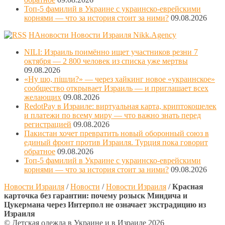
Топ-5 фамилий в Украине с украинско-еврейскими
корнями — что за история стоит за ними?
09.08.2026
НАновости Новости Израиля Nikk.Agency
NILI: Израиль поимённо ищет участников резни 7
октября — 2 800 человек из списка уже мертвы
09.08.2026
«Ну шо, пішли?» — через хайкинг новое «украинское»
сообщество открывает Израиль — и приглашает всех
желающих
09.08.2026
RedotPay в Израиле: виртуальная карта, криптокошелек
и платежи по всему миру — что важно знать перед
регистрацией
09.08.2026
Пакистан хочет превратить новый оборонный союз в
единый фронт против Израиля. Турция пока говорит
обратное
09.08.2026
Топ-5 фамилий в Украине с украинско-еврейскими
корнями — что за история стоит за ними?
09.08.2026
Новости Израиля
/
Новости
/
Новости Израиля
/
Красная
карточка без гарантии: почему розыск Миндича и
Цукермана через Интерпол не означает экстрадицию из
Израиля
© Детская одежда в Украине и в Израиле 2026