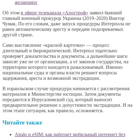
желающих
Об этом
в эфире телеканала «Апостроф»
заявил бывший
главный военный прокурор Украины (2019–2020) Виктор
Чумак. По его словам, даже запуск процедуры Интерпола не
равен автоматическому аресту и передаче подозреваемых
другой стране.
Само выставление «красной карточки» — процесс
длительный и бюрократический. Интерпол тщательно
проверяет доказательства и документы, а дальнейшие шаги
зависят уже не от организации, а от законов государства, на
территории которого находится разыскиваемый. Именно
национальные суды и органы власти решают вопросы
задержания, ареста и возможной экстрадиции.
В израильском случае процедура начинается с рассмотрения
материалов в Министерстве юстиции. Затем документы
передаются в Иерусалимский суд, который выносит
предварительное решение о допустимости экстрадиции. И на
этом этапе ситуация, как правило, осложняется.
Читайте также
Airalo и eSIM: как работает мобильный интернет без