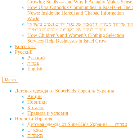
Growing Snails — and Why It Actually Makes Sense
How Ultra-Orthodox Communities in Israel Get Their
News: Inside the Haredi and Chabad Information
World
איך שירותי מכירה והתאמה של בגדי ילדים ונשים בישראל
עוזרים לעסק של רקדניות ומופיעות פרטיות
How Children’s and Women’s Clothing Selection
Services Help Businesses in Israel Grow
Контакты
Русский
Русский
עברית
English
Меню
Детская одежда от SuperKids Израиль Украина
Акции
Новинки
Каталог
Правила и условия
Новости Израиля
Детская одежда от SuperKids Украина — עברית
מאמרים
מאמרים