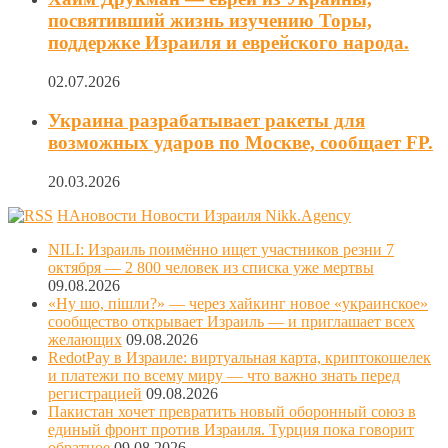
посвятивший жизнь изучению Торы,
поддержке Израиля и еврейского народа.
02.07.2026
Украина разрабатывает ракеты для
возможных ударов по Москве, сообщает FP.
20.03.2026
НАновости Новости Израиля Nikk.Agency
NILI: Израиль поимённо ищет участников резни 7
октября — 2 800 человек из списка уже мертвы
09.08.2026
«Ну шо, пішли?» — через хайкинг новое «украинское»
сообщество открывает Израиль — и приглашает всех
желающих
09.08.2026
RedotPay в Израиле: виртуальная карта, криптокошелек
и платежи по всему миру — что важно знать перед
регистрацией
09.08.2026
Пакистан хочет превратить новый оборонный союз в
единый фронт против Израиля. Турция пока говорит
обратное
09.08.2026