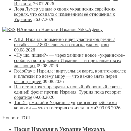
Израиля.
26.07.2026
Лора Лумер узнала о своих украинских еврейских
корнях, что совпало с изменением её отношения к
Украине.
26.07.2026
НАновости Новости Израиля Nikk.Agency
NILI: Израиль поимённо ищет участников резни 7
октября — 2 800 человек из списка уже мертвы
09.08.2026
«Ну шо, пішли?» — через хайкинг новое «украинское»
сообщество открывает Израиль — и приглашает всех
желающих
09.08.2026
RedotPay в Израиле: виртуальная карта, криптокошелек
и платежи по всему миру — что важно знать перед
регистрацией
09.08.2026
Пакистан хочет превратить новый оборонный союз в
единый фронт против Израиля. Турция пока говорит
обратное
09.08.2026
Топ-5 фамилий в Украине с украинско-еврейскими
корнями — что за история стоит за ними?
09.08.2026
Новости ТОП
Посол Израиля в Украине Михаэль