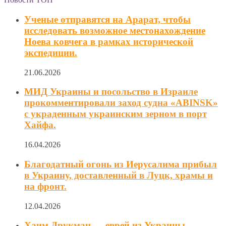
Ученые отправятся на Арарат, чтобы
исследовать возможное местонахождение
Ноева ковчега в рамках исторической
экспедиции.
21.06.2026
МИД Украины и посольство в Израиле
прокомментировали заход судна «ABINSK»
с украденным украинским зерном в порт
Хайфа.
16.04.2026
Благодатный огонь из Иерусалима прибыл
в Украину, доставленный в Луцк, храмы и
на фронт.
12.04.2026
Хаим Друкман — еврей из Украины,