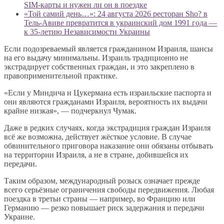
SIM-карты и нужен ли он в поездке
«Той самий день…»: 24 августа 2026 ресторан Sho? в
Тель-Авиве превратится в украинский дом 1991 года —
к 35-летию Независимости Украины
Если подозреваемый является гражданином Израиля, шансы
на его выдачу минимальны. Израиль традиционно не
экстрадирует собственных граждан, и это закреплено в
правоприменительной практике.
«Если у Миндича и Цукермана есть израильские паспорта и
они являются гражданами Израиля, вероятность их выдачи
крайне низкая», — подчеркнул Чумак.
Даже в редких случаях, когда экстрадиция граждан Израиля
всё же возможна, действует жёсткое условие. В случае
обвинительного приговора наказание они обязаны отбывать
на территории Израиля, а не в стране, добившейся их
передачи.
Таким образом, международный розыск означает прежде
всего серьёзные ограничения свободы передвижения. Любая
поездка в третьи страны — например, во Францию или
Германию — резко повышает риск задержания и передачи
Украине.