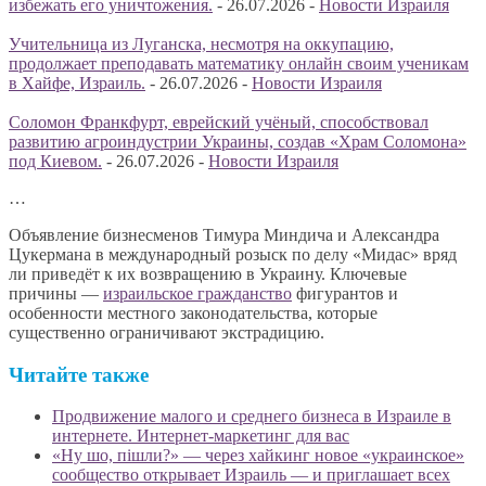
избежать его уничтожения.
-
26.07.2026
-
Новости Израиля
Учительница из Луганска, несмотря на оккупацию,
продолжает преподавать математику онлайн своим ученикам
в Хайфе, Израиль.
-
26.07.2026
-
Новости Израиля
Соломон Франкфурт, еврейский учёный, способствовал
развитию агроиндустрии Украины, создав «Храм Соломона»
под Киевом.
-
26.07.2026
-
Новости Израиля
…
Объявление бизнесменов Тимура Миндича и Александра
Цукермана в международный розыск по делу «Мидас» вряд
ли приведёт к их возвращению в Украину. Ключевые
причины —
израильское гражданство
фигурантов и
особенности местного законодательства, которые
существенно ограничивают экстрадицию.
Читайте также
Продвижение малого и среднего бизнеса в Израиле в
интернете. Интернет-маркетинг для вас
«Ну шо, пішли?» — через хайкинг новое «украинское»
сообщество открывает Израиль — и приглашает всех