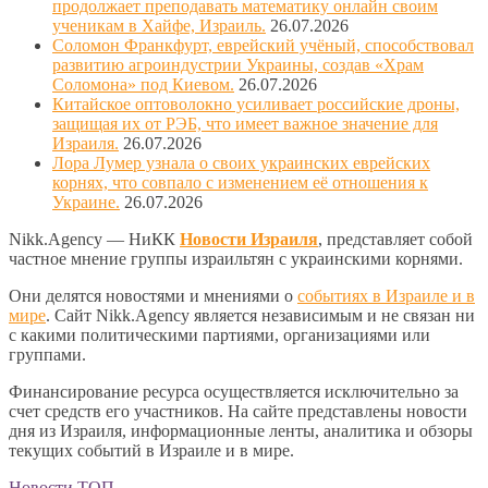
продолжает преподавать математику онлайн своим
ученикам в Хайфе, Израиль.
26.07.2026
Соломон Франкфурт, еврейский учёный, способствовал
развитию агроиндустрии Украины, создав «Храм
Соломона» под Киевом.
26.07.2026
Китайское оптоволокно усиливает российские дроны,
защищая их от РЭБ, что имеет важное значение для
Израиля.
26.07.2026
Лора Лумер узнала о своих украинских еврейских
корнях, что совпало с изменением её отношения к
Украине.
26.07.2026
Nikk.Agency — НиКК
Новости Израиля
, представляет собой
частное мнение группы израильтян с украинскими корнями.
Они делятся новостями и мнениями о
событиях в Израиле и в
мире
. Сайт Nikk.Agency является независимым и не связан ни
с какими политическими партиями, организациями или
группами.
Финансирование ресурса осуществляется исключительно за
счет средств его участников. На сайте представлены новости
дня из Израиля, информационные ленты, аналитика и обзоры
текущих событий в Израиле и в мире.
Новости ТОП