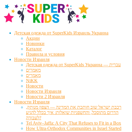
Перейти
Перейти
к
к
навигации
содержимому
Детская одежда от SuperKids Израиль Украина
Акции
Новинки
Каталог
Правила и условия
Новости Израиля
Детская одежда от SuperKids Украина — עברית
מאמרים
מאמרים
NiKK
Новости
Новости Израиля
Новости 2 Израиля
Новости Израиля
רכבת ישראל שוב חותכת את המדינה — הצפון מנותק,
הדרום מתוסכל, והחשפניות שואלות: איך בכלל להגיע
לעבודה?
Tel Aviv–Jaffa: A City That Refuses to Fit in a Box
How Ultra-Orthodox Communities in Israel Started