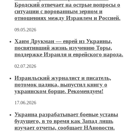
Бродский отвечает на острые вопросы о
ситуации с ворованным зерном и
отношениях между Израилем и Россией.
09.05.2026
Хаим Друкман — еврей из Украины,
посвятивший жизнь изучению Торы,
поддержке Израиля и еврейского народа.
02.07.2026
Израильский журналист и писатель,
потомок цадика, выпустил книгу о
украинском борще. Рекомендуем!
17.06.2026
Украина разрабатывает боевые уставы
будущего, в то время как Запад лишь
изучает отчеты, сообщает НАновости.