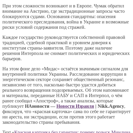
При этом сложности возникают и в Европе. Чумак обратил
внимание на Австрию, где экстрадиционные запросы часто
блокируются судами. Основания стандартны: опасения
политического преследования, война в Украине и возможные
риски условий содержания под стражей.
Каждое государство руководствуется собственной правовой
традицией, судебной практикой и уровнем доверия к
институтам страны-заявителя. Поэтому даже наличие
решения Интерпола не снимает политических и юридических
барьеров.
На этом фоне дело «Мидас» остаётся значимым сигналом для
внутренней политики Украины. Расследование коррупции в
энергетическом секторе сохраняет общественный резонанс,
независимо от того, насколько быстро удастся добиться
реального возвращения подозреваемых. Об этом напоминают
и материалы, переданные НАБУ и САП в Интерпол, о чём
ранее сообщал «Апостроф», а также анализы, которые
публикует
НАновости —
Новости Израиля
| Nikk.Agency
,
фиксируя, что «красная карточка» сама по себе не гарантирует
ни ареста, ни экстрадиции, если против этого работает
законодательство страны пребывания.
Text «
Красная карточка без гарантии: почему розыск Миндича