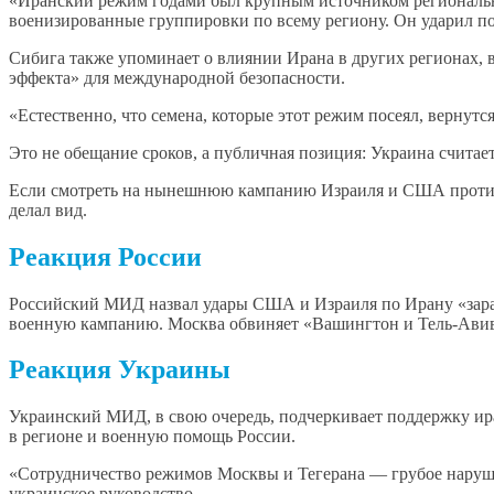
«Иранский режим годами был крупным источником регионально
военизированные группировки по всему региону. Он ударил п
Сибига также упоминает о влиянии Ирана в других регионах, 
эффекта» для международной безопасности.
«Естественно, что семена, которые этот режим посеял, вернут
Это не обещание сроков, а публичная позиция: Украина считае
Если смотреть на нынешнюю кампанию Израиля и США против И
делал вид.
Реакция России
Российский МИД назвал удары США и Израиля по Ирану «зара
военную кампанию. Москва обвиняет «Вашингтон и Тель-Авив»
Реакция Украины
Украинский МИД, в свою очередь, подчеркивает поддержку ира
в регионе и военную помощь России.
«Сотрудничество режимов Москвы и Тегерана — грубое наруше
украинское руководство.