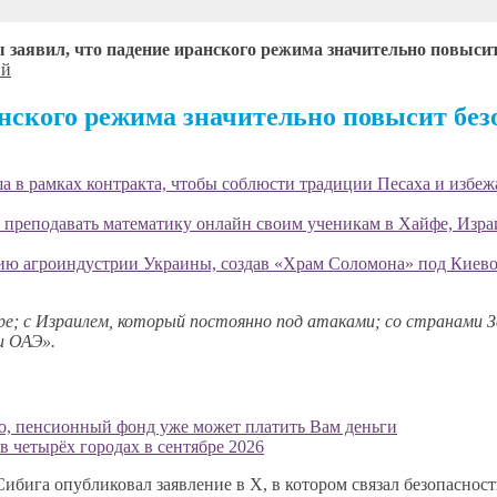
аявил, что падение иранского режима значительно повысит 
ий
ского режима значительно повысит безо
 в рамках контракта, чтобы соблюсти традиции Песаха и избеж
 преподавать математику онлайн своим ученикам в Хайфе, Изра
ию агроиндустрии Украины, создав «Храм Соломона» под Киево
; с Израилем, который постоянно под атаками; со странами За
и ОАЭ».
о, пенсионный фонд уже может платить Вам деньги
 четырёх городах в сентябре 2026
ибига опубликовал заявление в X, в котором связал безопаснос