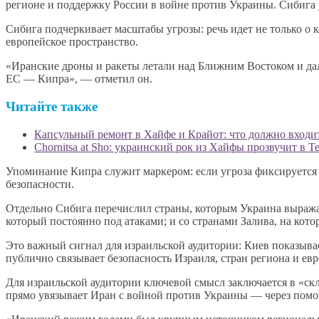
регионе и поддержку России в войне против Украины. Сибига у
Сибига подчеркивает масштабы угрозы: речь идет не только о к
европейское пространство.
«Иранские дроны и ракеты летали над Ближним Востоком и дал
ЕС — Кипра», — отметил он.
Читайте также
Капсульный ремонт в Хайфе и Крайот: что должно входит
Chornitsa at Sho: украинский рок из Хайфы прозвучит в Т
Упоминание Кипра служит маркером: если угроза фиксируется 
безопасности.
Отдельно Сибига перечислил страны, которым Украина выражае
который постоянно под атаками; и со странами Залива, на кот
Это важный сигнал для израильской аудитории: Киев показывае
публично связывает безопасность Израиля, стран региона и ев
Для израильской аудитории ключевой смысл заключается в «ск
прямо увязывает Иран с войной против Украины — через помо