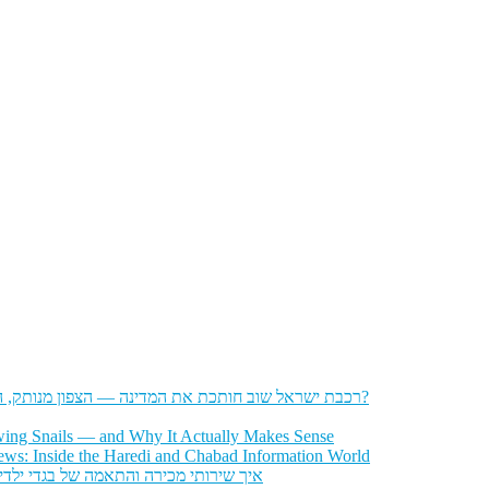
רכבת ישראל שוב חותכת את המדינה — הצפון מנותק, הדרום מתוסכל, והחשפניות שואלות: איך בכלל להגיע לעבודה?
wing Snails — and Why It Actually Makes Sense
ws: Inside the Haredi and Chabad Information World
איך שירותי מכירה והתאמה של בגדי ילדי