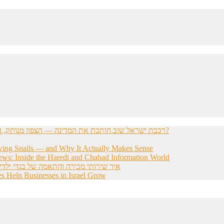
רכבת ישראל שוב חותכת את המדינה — הצפון מנותק, הדרום מתוסכל, והחשפניות שואלות: איך בכלל להגיע לעבודה?
wing Snails — and Why It Actually Makes Sense
ws: Inside the Haredi and Chabad Information World
איך שירותי מכירה והתאמה של בגדי ילדי
s Help Businesses in Israel Grow