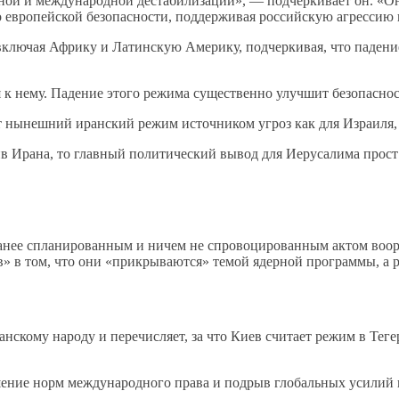
й и международной дестабилизации», — подчеркивает он. «Он 
о европейской безопасности, поддерживая российскую агрессию
включая Африку и Латинскую Америку, подчеркивая, что падени
ся к нему. Падение этого режима существенно улучшит безопаснос
т нынешний иранский режим источником угроз как для Израиля, 
рана, то главный политический вывод для Иерусалима прост: в
нее спланированным и ничем не спровоцированным актом воору
 в том, что они «прикрываются» темой ядерной программы, а р
нскому народу и перечисляет, за что Киев считает режим в Тег
ние норм международного права и подрыв глобальных усилий п