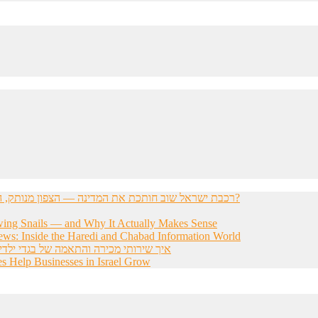
רכבת ישראל שוב חותכת את המדינה — הצפון מנותק, הדרום מתוסכל, והחשפניות שואלות: איך בכלל להגיע לעבודה?
wing Snails — and Why It Actually Makes Sense
ws: Inside the Haredi and Chabad Information World
איך שירותי מכירה והתאמה של בגדי ילדי
s Help Businesses in Israel Grow