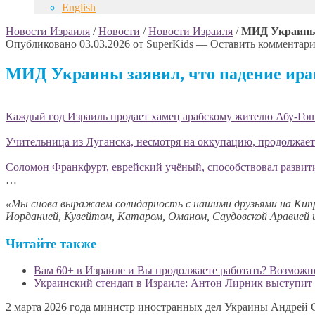
English
Новости Израиля
/
Новости
/
Новости Израиля
/
МИД Украины з
Опубликовано
03.03.2026
от
SuperKids
—
Оставить комментар
МИД Украины заявил, что падение иран
Каждый год Израиль продает хамец арабскому жителю Абу-Гоша
Учительница из Луганска, несмотря на оккупацию, продолжает
Соломон Франкфурт, еврейский учёный, способствовал развит
…
«Мы снова выражаем солидарность с нашими друзьями на Кипре
Иорданией, Кувейтом, Катаром, Оманом, Саудовской Аравией 
Читайте также
Вам 60+ в Израиле и Вы продолжаете работать? Возможн
Украинский стендап в Израиле: Антон Лирник выступит в
2 марта 2026 года министр иностранных дел Украины Андрей С