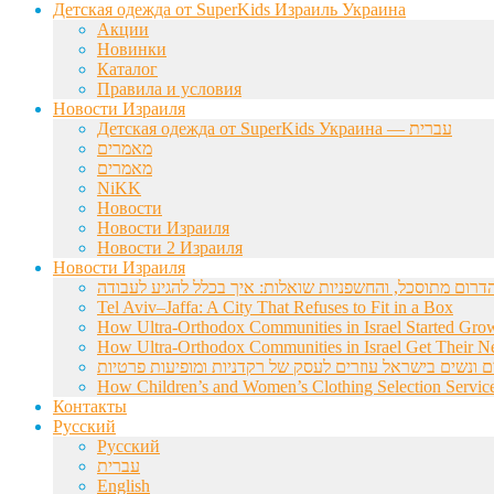
Детская одежда от SuperKids Израиль Украина
Акции
Новинки
Каталог
Правила и условия
Новости Израиля
Детская одежда от SuperKids Украина — עברית
מאמרים
מאמרים
NiKK
Новости
Новости Израиля
Новости 2 Израиля
Новости Израиля
Tel Aviv–Jaffa: A City That Refuses to Fit in a Box
How Ultra-Orthodox Communities in Israel Started Gro
How Ultra-Orthodox Communities in Israel Get Their Ne
ם ונשים בישראל עוזרים לעסק של רקדניות ומופיעות פרטיות
How Children’s and Women’s Clothing Selection Service
Контакты
Русский
Русский
עברית
English