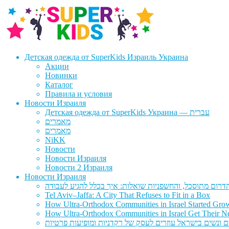
Перейти
Перейти
к
к
навигации
содержимому
Детская одежда от SuperKids Израиль Украина
Акции
Новинки
Каталог
Правила и условия
Новости Израиля
Детская одежда от SuperKids Украина — עברית
מאמרים
מאמרים
NiKK
Новости
Новости Израиля
Новости 2 Израиля
Новости Израиля
Tel Aviv–Jaffa: A City That Refuses to Fit in a Box
How Ultra-Orthodox Communities in Israel Started Gro
How Ultra-Orthodox Communities in Israel Get Their Ne
ם ונשים בישראל עוזרים לעסק של רקדניות ומופיעות פרטיות