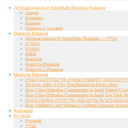
Детская одежда от SuperKids Израиль Украина
Акции
Новинки
Каталог
Правила и условия
Новости Израиля
Детская одежда от SuperKids Украина — עברית
מאמרים
מאמרים
NiKK
Новости
Новости Израиля
Новости 2 Израиля
Новости Израиля
Tel Aviv–Jaffa: A City That Refuses to Fit in a Box
How Ultra-Orthodox Communities in Israel Started Gro
How Ultra-Orthodox Communities in Israel Get Their Ne
ם ונשים בישראל עוזרים לעסק של רקדניות ומופיעות פרטיות
How Children’s and Women’s Clothing Selection Service
Контакты
Русский
Русский
עברית