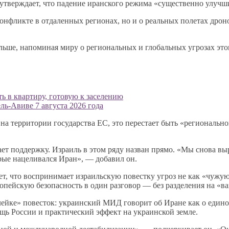
тверждает, что падение иранского режима «существенно улучшит 
онфликте в отдаленных регионах, но и о реальных полетах дроно
ьше, напоминая миру о региональных и глобальных угрозах этог
ь в квартиру, готовую к заселению
ель-Авиве 7 августа 2026 года
на территории государства ЕС, это перестает быть «региональн
т поддержку. Израиль в этом ряду назван прямо. «Мы снова вы
орые нацеливался Иран», — добавил он.
т, что воспринимает израильскую повестку угроз не как «чужую»
ропейскую безопасность в один разговор — без разделения на «в
лейке» повесток: украинский МИД говорит об Иране как о един
щь России и практический эффект на украинской земле.