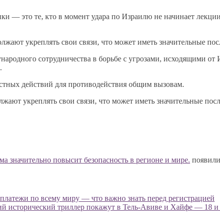
ки — это те, кто в момент удара по Израилю не начинает лекции
олжают укреплять свои связи, что может иметь значительные пос
ародного сотрудничества в борьбе с угрозами, исходящими от И
.
естных действий для противодействия общим вызовам.
лжают укреплять свои связи, что может иметь значительные посл
а значительно повысит безопасность в регионе и мире.
появили
 платежи по всему миру — что важно знать перед регистрацией
кий исторический триллер покажут в Тель-Авиве и Хайфе — 18 и 