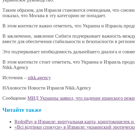
Таким образом, для Израиля становится очевидным, что союзни
показал, что Москва в эту категорию не попадает.
В этом контексте важно отметить, что Украина и Израиль прод
В заключение, заявление Сибиги подчеркивает важность междун
вместе для обеспечения стабильности и безопасности в регионе
Это подчеркивает необходимость дальнейшего диалога и совм
В этом контексте стоит отметить, что Украина и Израиль продо
Nikk.Agency
Источник –
nikk.agency
НАновости Новости Израиля Nikk.Agency
Сообщение
МИД Украины заявил, что падение иранского режим
Читайте также
RedotPay в Израиле: виртуальная карта, криптокошелек и
«Всі відтінки спокуси» в Израиле: украинский эротичес