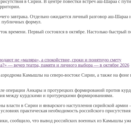
рисутствия в Сирии. В центре повестки встреч аш-Шараа с пути
рритории.
его завтрака. Отдельно ожидается личный разговор аш-Шараа и 
х публичных формул.
ток времени. Первый состоялся в октябре. Настолько быстрый п
родают не «маляра», а спокойствие, сроки и понятную смету
а?» — вечер театра, памяти и личного выбора — в октябре 2026
 аэродрома Камышлы на северо-востоке Сирии, а также на фоне 
ле операции Анкары и протурецких формирований против курдск
ния между курдскими и протурецкими формированиями.
мены власти в Сирии и январского наступления сирийской армии
х условиях практическая необходимость российского присутстви
очники, сообщило, что вывод российских военных из Камышлы уж