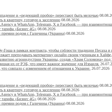
 выпадение и «редеющий пробор» перестают быть мелочью
08.08.
ь в квартиру, готовую к заселению
08.08.2026
Agency в WhatsApp, Telegram, X и Facebook — про взаимоотнош
т тарифа «Бизнес 4G»
08.08.2026
й премии родом с Галичины (Украина)
08.08.2026
-Гоша в рамках контракта, чтобы соблюсти традиции Песаха и 
лжает преподавать математику онлайн своим ученикам в Хайфе,
развитию агроиндустрии Украины, создав «Храм Соломона» под
ищая их от РЭБ, что имеет важное значение для Израиля.
26.07.
 что совпало с изменением её отношения к Украине.
26.07.2026
 выпадение и «редеющий пробор» перестают быть мелочью
08.08.
ь в квартиру, готовую к заселению
08.08.2026
Agency в WhatsApp, Telegram, X и Facebook — про взаимоотнош
т тарифа «Бизнес 4G»
08.08.2026
й премии родом с Галичины (Украина)
08.08.2026