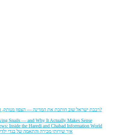
רכבת ישראל שוב חותכת את המדינה — הצפון מנותק, הדרום מתוסכל, והחשפניות שואלות: איך בכלל להגיע לעבודה?
wing Snails — and Why It Actually Makes Sense
ws: Inside the Haredi and Chabad Information World
איך שירותי מכירה והתאמה של בגדי ילדי