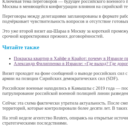
Ключевая тема переговоров — будущее российского военного п
Москвы в меняющейся конфигурации влияния на сирийской те
Переговоры между делегациями запланированы в формате рабоч
подчёркивает чувствительность вопросов и отсутствие готовы
Это уже второй визит аш-Шараа в Москву за короткий промежу
срочной корректировки прежних договорённостей.
Читайте также
Покраска квартир в Хайфе и Крайот: почему в Израиле п
Александр Филиппенко в Израиле: «Где выход? Где дорог
Визит проходит на фоне сообщений о выводе российских сил с
армии на позиции Сирийских демократических сил (SDF).
Российские военные находились в Камышлы с 2019 года — пос
патрулирование российской военной полицией линии разведе
Сейчас эта схема фактически утратила актуальность. После с
территорий, которые контролировали более десяти лет. В таки
На этой неделе агентство Reuters, опираясь на открытые ист
стратегическими последствиями.