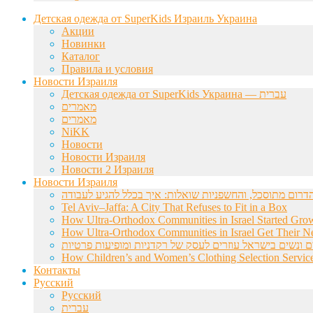
Детская одежда от SuperKids Израиль Украина
Акции
Новинки
Каталог
Правила и условия
Новости Израиля
Детская одежда от SuperKids Украина — עברית
מאמרים
מאמרים
NiKK
Новости
Новости Израиля
Новости 2 Израиля
Новости Израиля
Tel Aviv–Jaffa: A City That Refuses to Fit in a Box
How Ultra-Orthodox Communities in Israel Started Gro
How Ultra-Orthodox Communities in Israel Get Their Ne
ם ונשים בישראל עוזרים לעסק של רקדניות ומופיעות פרטיות
How Children’s and Women’s Clothing Selection Service
Контакты
Русский
Русский
עברית