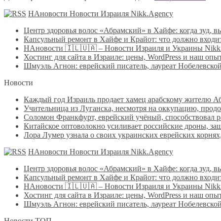
НАновости Новости Израиля Nikk.Agency
Центр здоровья волос «Абрaмский» в Хайфе: когда зуд,
Капсульный ремонт в Хайфе и Крайот: что должно входит
НАновости 🇮🇱🇺🇦 – Новости Израиля и Украины Nikk.
Хостинг для сайта в Израиле: цены, WordPress и наш опы
Шмуэль Агнон: еврейский писатель, лауреат Нобелевско
Новости
Каждый год Израиль продает хамец арабскому жителю Абу
Учительница из Луганска, несмотря на оккупацию, продо
Соломон Франкфурт, еврейский учёный, способствовал 
Китайское оптоволокно усиливает российские дроны, защ
Лора Лумер узнала о своих украинских еврейских корнях,
НАновости Новости Израиля Nikk.Agency
Центр здоровья волос «Абрaмский» в Хайфе: когда зуд,
Капсульный ремонт в Хайфе и Крайот: что должно входит
НАновости 🇮🇱🇺🇦 – Новости Израиля и Украины Nikk.
Хостинг для сайта в Израиле: цены, WordPress и наш опы
Шмуэль Агнон: еврейский писатель, лауреат Нобелевско
Новости ТОП