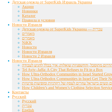
Детская одежда от SuperKids Израиль Украина
Акции
Новинки
Каталог
Правила и условия
Новости Израиля
Детская одежда от SuperKids Украина — עברית
מאמרים
מאמרים
NiKK
Новости
Новости Израиля
Новости 2 Израиля
Новости Израиля
Tel Aviv–Jaffa: A City That Refuses to Fit in a Box
How Ultra-Orthodox Communities in Israel Started Gro
How Ultra-Orthodox Communities in Israel Get Their Ne
ם ונשים בישראל עוזרים לעסק של רקדניות ומופיעות פרטיות
How Children’s and Women’s Clothing Selection Service
Контакты
Русский
Русский
עברית
English