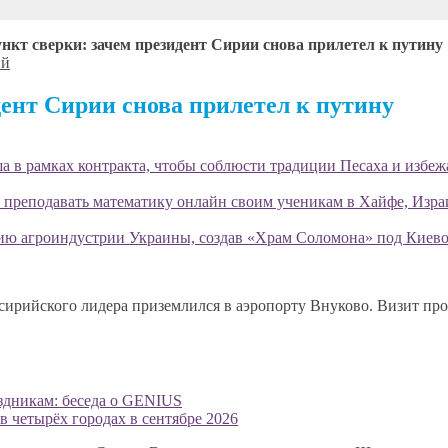
нкт сверки: зачем президент Сирии снова прилетел к путину
ий
дент Сирии снова прилетел к путину
 в рамках контракта, чтобы соблюсти традиции Песаха и избеж
 преподавать математику онлайн своим ученикам в Хайфе, Изра
ию агроиндустрии Украины, создав «Храм Соломона» под Киево
рийского лидера приземлился в аэропорту Внуково. Визит прох
аздникам: беседа о GENIUS
 четырёх городах в сентябре 2026