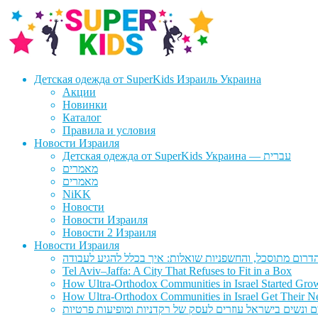
Перейти
Перейти
к
к
навигации
содержимому
Детская одежда от SuperKids Израиль Украина
Акции
Новинки
Каталог
Правила и условия
Новости Израиля
Детская одежда от SuperKids Украина — עברית
מאמרים
מאמרים
NiKK
Новости
Новости Израиля
Новости 2 Израиля
Новости Израиля
Tel Aviv–Jaffa: A City That Refuses to Fit in a Box
How Ultra-Orthodox Communities in Israel Started Gro
How Ultra-Orthodox Communities in Israel Get Their Ne
ם ונשים בישראל עוזרים לעסק של רקדניות ומופיעות פרטיות