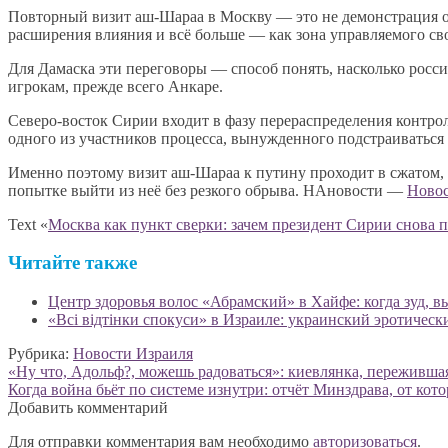
Повторный визит аш-Шараа в Москву — это не демонстрация ос
расширения влияния и всё больше — как зона управляемого сво
Для Дамаска эти переговоры — способ понять, насколько росси
игрокам, прежде всего Анкаре.
Северо-восток Сирии входит в фазу перераспределения контрол
одного из участников процесса, вынужденного подстраиваться
Именно поэтому визит аш-Шараа к путину проходит в сжатом, 
попытке выйти из неё без резкого обрыва. НАновости —
Новос
Text «
Москва как пункт сверки: зачем президент Сирии снова 
Читайте также
Центр здоровья волос «Абрaмский» в Хайфе: когда зуд,
«Всі відтінки спокуси» в Израиле: украинский эротичес
Рубрика:
Новости Израиля
Навигация
Предыдущая
«Ну что, Адольф?, можешь радоваться»: киевлянка, пережившая
запись:
Следующая
Когда война бьёт по системе изнутри: отчёт Минздрава, от кот
по
запись:
Добавить комментарий
записям
Для отправки комментария вам необходимо
авторизоваться
.