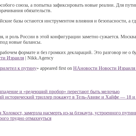
обого союза, а попытка зафиксировать новые реалии. Для пути
рачивания обязательств.
йские базы остаются инструментом влияния и безопасности, а г
я, и роль России в этой конфигурации заметно сужается. Москв
 под новые балансы.
рабочем формате и без громких деклараций. Это разговор не о 
ти Израиля
| Nikk.Agency
прилетел к путину
» appeared first on
НАновости Новости Израиля 
 выпадение и «редеющий пробор» перестают быть мелочью
кий исторический триллер покажут в Тель-Авиве и Хайфе — 18 и 
 Холокост, замерзла насмерть из-за блэкаута, устроенного пути
орого трудно отмахнуться