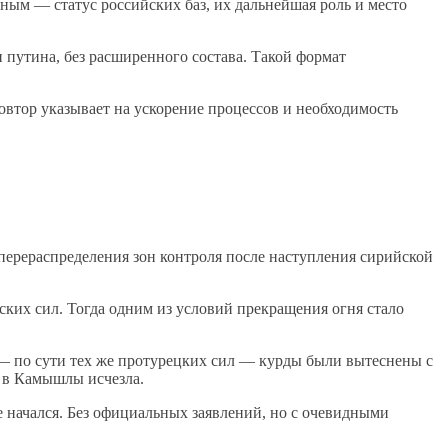
ным — статус российских баз, их дальнейшая роль и место
путина, без расширенного состава. Такой формат
овтор указывает на ускорение процессов и необходимость
перераспределения зон контроля после наступления сирийской
их сил. Тогда одним из условий прекращения огня стало
 — по сути тех же протурецких сил — курды были вытеснены с
я в Камышлы исчезла.
е начался. Без официальных заявлений, но с очевидными