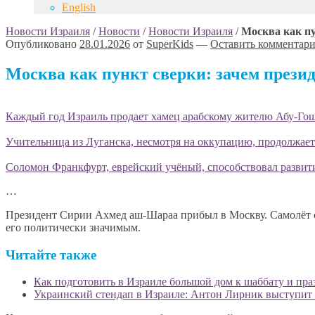
English
Новости Израиля
/
Новости
/
Новости Израиля
/
Москва как пу
Опубликовано
28.01.2026
от
SuperKids
—
Оставить комментар
Москва как пункт сверки: зачем прези
Каждый год Израиль продает хамец арабскому жителю Абу-Гоша
Учительница из Луганска, несмотря на оккупацию, продолжает
Соломон Франкфурт, еврейский учёный, способствовал развит
…
Президент Сирии Ахмед аш-Шараа прибыл в Москву. Самолёт си
его политически значимым.
Читайте также
Как подготовить в Израиле большой дом к шаббату и пр
Украинский стендап в Израиле: Антон Лирник выступит в