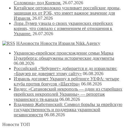
Соломона» под Киевом.
26.07.2026
Китайское оптоволокно усиливает российские дроны,
защищая их от РЭБ, что имеет важное значение для
Израиля.
26.07.2026
Лора Лумер узнала о своих украинских еврейских
корнях, что совпало с изменением её отношения к
Украине.
26.07.2026
НАновости Новости Израиля Nikk.Agency
Украинско-еврейское происхождение семьи Марка
Цукерберга: обнаружены исторические документы
06.08.2026
Российский «Чебурнет» добирается и до израильтян:
«Браузер не доверяет этому сайту»
06.08.2026
Израиль догоняет Украину в рейтинге УЕФА: четыре
клуба против бонусов «Шахтёра»
06.08.2026
Видео: «Сатановский некрополь — один из старейших
еврейских некрополей Украины» — репортаж
украинского тв-канала
06.08.2026
Владимир Жаботинский: Символ борьбы за еврейскую
государственность и поддержка украинской
независимости
06.08.2026
Новости ТОП