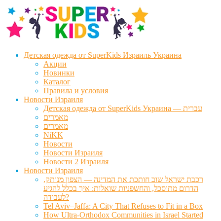
Перейти
Перейти
к
к
навигации
содержимому
Детская одежда от SuperKids Израиль Украина
Акции
Новинки
Каталог
Правила и условия
Новости Израиля
Детская одежда от SuperKids Украина — עברית
מאמרים
מאמרים
NiKK
Новости
Новости Израиля
Новости 2 Израиля
Новости Израиля
רכבת ישראל שוב חותכת את המדינה — הצפון מנותק,
הדרום מתוסכל, והחשפניות שואלות: איך בכלל להגיע
לעבודה?
Tel Aviv–Jaffa: A City That Refuses to Fit in a Box
How Ultra-Orthodox Communities in Israel Started