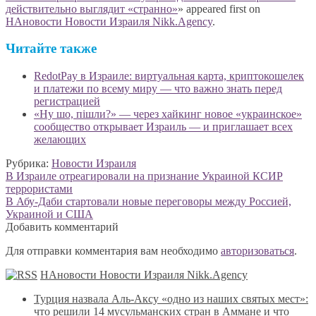
действительно выглядит «странно»
» appeared first on
НАновости Новости Израиля Nikk.Agency
.
Читайте также
RedotPay в Израиле: виртуальная карта, криптокошелек
и платежи по всему миру — что важно знать перед
регистрацией
«Ну шо, пішли?» — через хайкинг новое «украинское»
сообщество открывает Израиль — и приглашает всех
желающих
Рубрика:
Новости Израиля
Навигация
Предыдущая
В Израиле отреагировали на признание Украиной КСИР
запись:
террористами
по
Следующая
В Абу-Даби стартовали новые переговоры между Россией,
записям
запись:
Украиной и США
Добавить комментарий
Для отправки комментария вам необходимо
авторизоваться
.
НАновости Новости Израиля Nikk.Agency
Турция назвала Аль-Аксу «одно из наших святых мест»:
что решили 14 мусульманских стран в Аммане и что