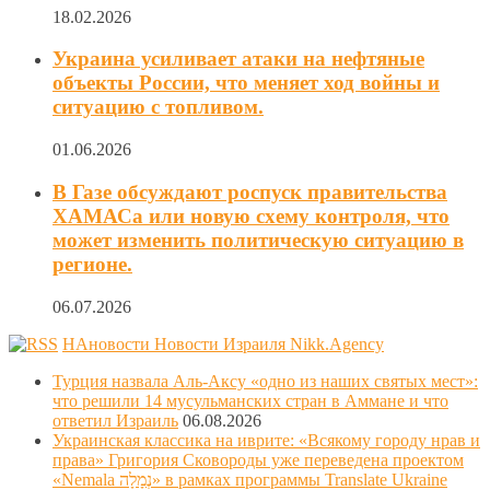
18.02.2026
Украина усиливает атаки на нефтяные
объекты России, что меняет ход войны и
ситуацию с топливом.
01.06.2026
В Газе обсуждают роспуск правительства
ХАМАСа или новую схему контроля, что
может изменить политическую ситуацию в
регионе.
06.07.2026
НАновости Новости Израиля Nikk.Agency
Турция назвала Аль-Аксу «одно из наших святых мест»:
что решили 14 мусульманских стран в Аммане и что
ответил Израиль
06.08.2026
Украинская классика на иврите: «Всякому городу нрав и
права» Григория Сковороды уже переведена проектом
«Nemala נְמָלָה» в рамках программы Translate Ukraine