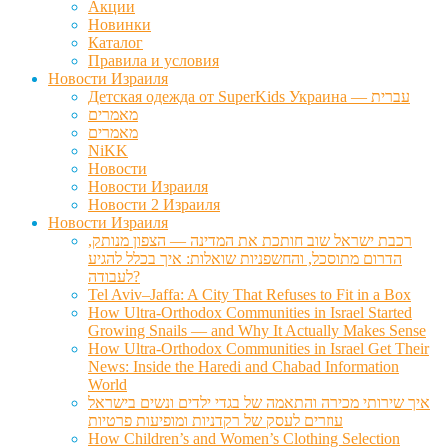
Акции
Новинки
Каталог
Правила и условия
Новости Израиля
Детская одежда от SuperKids Украина — עברית
מאמרים
מאמרים
NiKK
Новости
Новости Израиля
Новости 2 Израиля
Новости Израиля
רכבת ישראל שוב חותכת את המדינה — הצפון מנותק,
הדרום מתוסכל, והחשפניות שואלות: איך בכלל להגיע
לעבודה?
Tel Aviv–Jaffa: A City That Refuses to Fit in a Box
How Ultra-Orthodox Communities in Israel Started
Growing Snails — and Why It Actually Makes Sense
How Ultra-Orthodox Communities in Israel Get Their
News: Inside the Haredi and Chabad Information
World
איך שירותי מכירה והתאמה של בגדי ילדים ונשים בישראל
עוזרים לעסק של רקדניות ומופיעות פרטיות
How Children’s and Women’s Clothing Selection