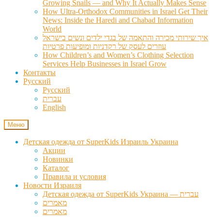
Growing Snails — and Why It Actually Makes Sense
How Ultra-Orthodox Communities in Israel Get Their
News: Inside the Haredi and Chabad Information
World
איך שירותי מכירה והתאמה של בגדי ילדים ונשים בישראל
עוזרים לעסק של רקדניות ומופיעות פרטיות
How Children’s and Women’s Clothing Selection
Services Help Businesses in Israel Grow
Контакты
Русский
Русский
עברית
English
Меню
Детская одежда от SuperKids Израиль Украина
Акции
Новинки
Каталог
Правила и условия
Новости Израиля
Детская одежда от SuperKids Украина — עברית
מאמרים
מאמרים