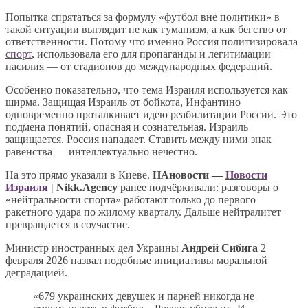
Попытка спрятаться за формулу «футбол вне политики» в
такой ситуации выглядит не как гуманизм, а как бегство от
ответственности. Потому что именно Россия политизировала
спорт
, использовала его для пропаганды и легитимации
насилия — от стадионов до международных федераций.
Особенно показательно, что тема Израиля используется как
ширма. Защищая Израиль от бойкота, Инфантино
одновременно проталкивает идею реабилитации России. Это
подмена понятий, опасная и сознательная. Израиль
защищается. Россия нападает. Ставить между ними знак
равенства — интеллектуально нечестно.
На это прямо указали в Киеве.
НАновости —
Новости
Израиля
| Nikk.Agency
ранее подчёркивали: разговоры о
«нейтральности спорта» работают только до первого
ракетного удара по жилому кварталу. Дальше нейтралитет
превращается в соучастие.
Министр иностранных дел Украины
Андрей Сибига
2
февраля 2026 назвал подобные инициативы моральной
деградацией.
«679 украинских девушек и парней никогда не