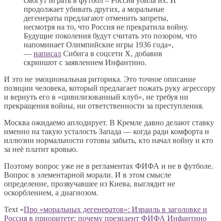
смогут играть в футбол – Россия убила их. И
продолжает убивать других, а моральные
дегенераты предлагают отменить запреты,
несмотря на то, что Россия не прекратила войну.
Будущие поколения будут считать это позором, что
напоминает Олимпийские игры 1936 года»,
—
написал
Сибига в соцсети X, добавив
скриншот с заявлением Инфантино.
И это не эмоциональная риторика. Это точное описание
позиции человека, который предлагает пожать руку агрессору
и вернуть его в «цивилизованный клуб», не требуя ни
прекращения войны, ни ответственности за преступления.
Москва ожидаемо аплодирует. В Кремле давно делают ставку
именно на такую усталость Запада — когда ради комфорта и
иллюзии нормальности готовы забыть, кто начал войну и кто
за неё платит кровью.
Поэтому вопрос уже не в регламентах ФИФА и не в футболе.
Вопрос в элементарной морали. И в этом смысле
определение, прозвучавшее из Киева, выглядит не
оскорблением, а диагнозом.
Text «
Про «моральных дегенератов»: Израиль в заголовке и
Россия в приоритете: почему президент ФИФА Инфантино