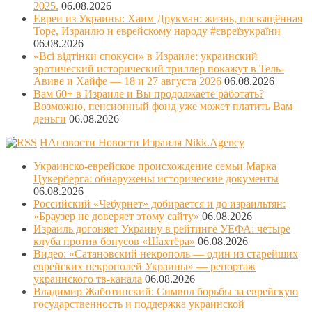
2025.
06.08.2026
Евреи из Украины: Хаим Друкман: жизнь, посвящённая
Торе, Израилю и еврейскому народу #євреїзукраїни
06.08.2026
«Всі відтінки спокуси» в Израиле: украинский
эротический исторический триллер покажут в Тель-
Авиве и Хайфе — 18 и 27 августа 2026
06.08.2026
Вам 60+ в Израиле и Вы продолжаете работать?
Возможно, пенсионный фонд уже может платить Вам
деньги
06.08.2026
НАновости Новости Израиля Nikk.Agency
Украинско-еврейское происхождение семьи Марка
Цукерберга: обнаружены исторические документы
06.08.2026
Российский «Чебурнет» добирается и до израильтян:
«Браузер не доверяет этому сайту»
06.08.2026
Израиль догоняет Украину в рейтинге УЕФА: четыре
клуба против бонусов «Шахтёра»
06.08.2026
Видео: «Сатановский некрополь — один из старейших
еврейских некрополей Украины» — репортаж
украинского тв-канала
06.08.2026
Владимир Жаботинский: Символ борьбы за еврейскую
государственность и поддержка украинской