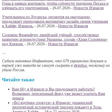
Гоша в рамках контракта, чтобы соблюсти традиции Песаха и
избежать его уничтожения.
-
26.07.2026
-
Новости Израиля
Учительница из Луганска, несмотря на оккупацию,
продолжает преподавать математику онлайн своим ученикам
в Хайфе, Израиль.
-
26.07.2026
-
Новости Израиля
Соломон Франкфурт, еврейский учёный, способствовал
развитию агроиндустрии Украины, создав «Храм Соломона»
под Киевом.
-
26.07.2026
-
Новости Израиля
…
Сибига напомнил Инфантино, что 679 украинских девушек и
парней уже никогда не смогут сыграть в
футбол
, поскольку их
убила Россия.
Читайте также
Вам 60+ в Израиле и Вы продолжаете работать?
Возможно, пенсионный фонд уже может платить Вам
деньги
«Всі відтінки спокуси» в Израиле: украинский
эротический исторический триллер покажут в Тель-
Авиве и Хайфе — 18 и 27 августа 2026