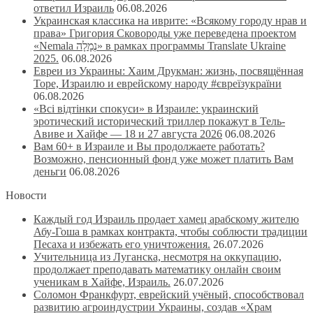
ответил Израиль
06.08.2026
Украинская классика на иврите: «Всякому городу нрав и
права» Григория Сковороды уже переведена проектом
«Nemala נְמָלָה» в рамках программы Translate Ukraine
2025.
06.08.2026
Евреи из Украины: Хаим Друкман: жизнь, посвящённая
Торе, Израилю и еврейскому народу #євреїзукраїни
06.08.2026
«Всі відтінки спокуси» в Израиле: украинский
эротический исторический триллер покажут в Тель-
Авиве и Хайфе — 18 и 27 августа 2026
06.08.2026
Вам 60+ в Израиле и Вы продолжаете работать?
Возможно, пенсионный фонд уже может платить Вам
деньги
06.08.2026
Новости
Каждый год Израиль продает хамец арабскому жителю
Абу-Гоша в рамках контракта, чтобы соблюсти традиции
Песаха и избежать его уничтожения.
26.07.2026
Учительница из Луганска, несмотря на оккупацию,
продолжает преподавать математику онлайн своим
ученикам в Хайфе, Израиль.
26.07.2026
Соломон Франкфурт, еврейский учёный, способствовал
развитию агроиндустрии Украины, создав «Храм