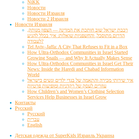
NiKK
Новости
Новости Израиля
Новости 2 Израиля
Новости Израиля
רכבת ישראל שוב חותכת את המדינה — הצפון מנותק,
הדרום מתוסכל, והחשפניות שואלות: איך בכלל להגיע
לעבודה?
Tel Aviv–Jaffa: A City That Refuses to Fit in a Box
How Ultra-Orthodox Communities in Israel Started
Growing Snails — and Why It Actually Makes Sense
How Ultra-Orthodox Communities in Israel Get Their
News: Inside the Haredi and Chabad Information
World
איך שירותי מכירה והתאמה של בגדי ילדים ונשים בישראל
עוזרים לעסק של רקדניות ומופיעות פרטיות
How Children’s and Women’s Clothing Selection
Services Help Businesses in Israel Grow
Контакты
Русский
Русский
עברית
English
Детская одежда от SuperKids Израиль Украина