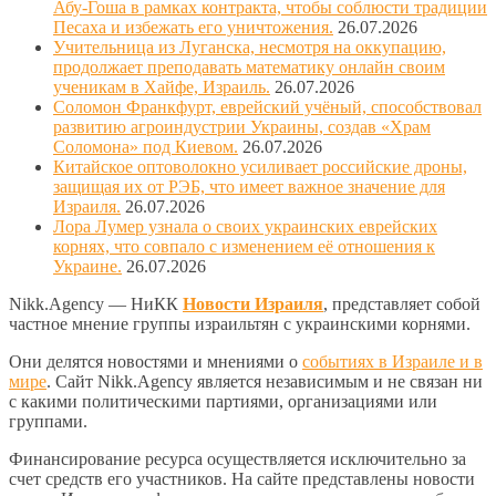
Абу-Гоша в рамках контракта, чтобы соблюсти традиции
Песаха и избежать его уничтожения.
26.07.2026
Учительница из Луганска, несмотря на оккупацию,
продолжает преподавать математику онлайн своим
ученикам в Хайфе, Израиль.
26.07.2026
Соломон Франкфурт, еврейский учёный, способствовал
развитию агроиндустрии Украины, создав «Храм
Соломона» под Киевом.
26.07.2026
Китайское оптоволокно усиливает российские дроны,
защищая их от РЭБ, что имеет важное значение для
Израиля.
26.07.2026
Лора Лумер узнала о своих украинских еврейских
корнях, что совпало с изменением её отношения к
Украине.
26.07.2026
Nikk.Agency — НиКК
Новости Израиля
, представляет собой
частное мнение группы израильтян с украинскими корнями.
Они делятся новостями и мнениями о
событиях в Израиле и в
мире
. Сайт Nikk.Agency является независимым и не связан ни
с какими политическими партиями, организациями или
группами.
Финансирование ресурса осуществляется исключительно за
счет средств его участников. На сайте представлены новости