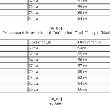
67 см
57 см
72 см
59 см
78 см
60 см
82 см
64 см
[/su_tab]
tle="Мальчики 6-16 лет" disabled="no" anchor="" url="" target="blank
Обхват груди
Обхват талии
60 см
54см
62 см
55 см
64 см
56 см
67 см
57 см
70 см
59 см
78 см
62 см
82 см
64 см
86 см
66 см
[/su_tab]
[/su_tabs]