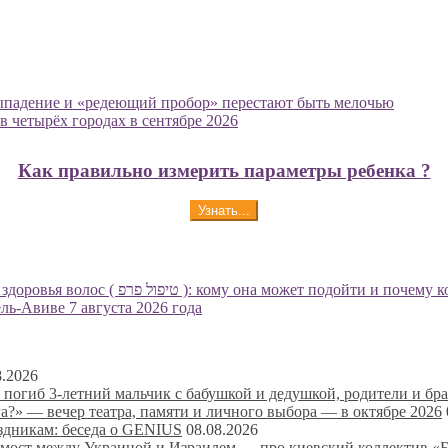
 выпадение и «редеющий пробор» перестают быть мелочью
 четырёх городах в сентябре 2026
Как правильно измерить параметры ребенка ?
Узнать...
PRP (ПРП) терапия в Хайфе, Крайот и Север Израиля для здоровья волос ( יפול פרפ
ель-Авиве 7 августа 2026 года
8.2026
 погиб 3-летний мальчик с бабушкой и дедушкой, родители и бр
а?» — вечер театра, памяти и личного выбора — в октябре 2026
аздникам: беседа о GENIUS
08.08.2026
 мост между Украиной и Израилем — про киевский коллектив «