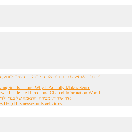
רכבת ישראל שוב חותכת את המדינה — הצפון מנותק, הדרום מתוסכל, והחשפניות שואלות: איך בכלל להגיע לעבודה?
wing Snails — and Why It Actually Makes Sense
ws: Inside the Haredi and Chabad Information World
איך שירותי מכירה והתאמה של בגדי ילדי
s Help Businesses in Israel Grow