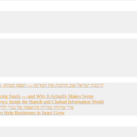
רכבת ישראל שוב חותכת את המדינה — הצפון מנותק, הדרום מתוסכל, והחשפניות שואלות: איך בכלל להגיע לעבודה?
wing Snails — and Why It Actually Makes Sense
ws: Inside the Haredi and Chabad Information World
איך שירותי מכירה והתאמה של בגדי ילדי
s Help Businesses in Israel Grow