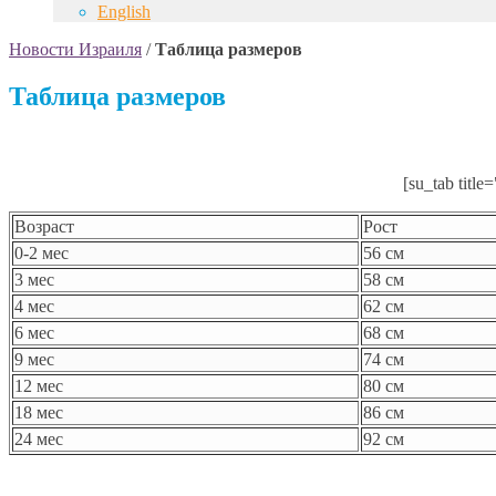
English
Новости Израиля
/
Таблица размеров
Таблица размеров
[su_tab titl
Возраст
Рост
0-2 мес
56 см
3 мес
58 см
4 мес
62 см
6 мес
68 см
9 мес
74 см
12 мес
80 см
18 мес
86 см
24 мес
92 см