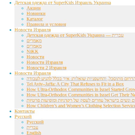
Детская одежда от SuperKids Израиль Украина
Акции
Новинки
Каталог
Правила и условия
Новости Израиля
Детская одежда от SuperKids Украина — עברית
מאמרים
מאמרים
NiKK
Новости
Новости Израиля
Новости 2 Израиля
Новости Израиля
Tel Aviv–Jaffa: A City That Refuses to Fit in a Box
How Ultra-Orthodox Communities in Israel Started Gro
How Ultra-Orthodox Communities in Israel Get Their Ne
ם ונשים בישראל עוזרים לעסק של רקדניות ומופיעות פרטיות
How Children’s and Women’s Clothing Selection Service
Контакты
Русский
Русский
עברית
English