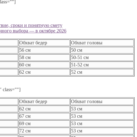
lass=""]
твие, сроки и понятную смету
ичного выбора — в октябре 2026
Обхват бедер
Обхват головы
56 см
50 см
58 см
50-51 см
60 см
51-52 см
62 см
52 см
" class=""]
Обхват бедер
Обхват головы
62 см
53 см
67 см
53 см
69 см
53 см
72 см
53 см