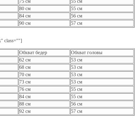
75 см
55 см
80 см
55 см
84 см
56 см
90 см
57 см
" class=""]
Обхват бедер
Обхват головы
62 см
53 см
68 см
53 см
70 см
53 см
73 см
53 см
76 см
55 см
84 см
55 см
88 см
56 см
92 см
57 см