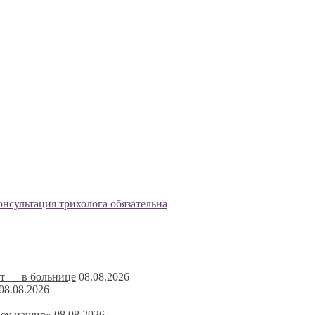
ט ): кому она может подойти и почему консультация трихолога обязательна
ат — в больнице
08.08.2026
08.08.2026
Боу нашир»
08.08.2026