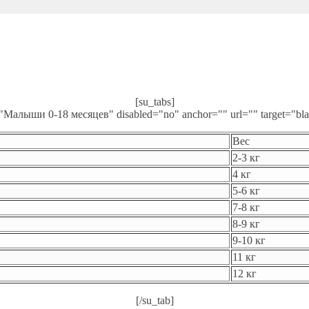
[su_tabs]
e="Малыши 0-18 месяцев" disabled="no" anchor="" url="" target="bla
Вес
2-3 кг
4 кг
5-6 кг
7-8 кг
8-9 кг
9-10 кг
11 кг
12 кг
[/su_tab]