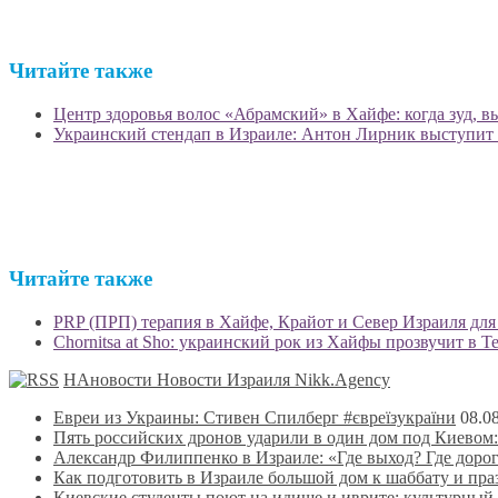
Читайте также
Центр здоровья волос «Абрaмский» в Хайфе: когда зуд,
Украинский стендап в Израиле: Антон Лирник выступит в
Читайте также
Chornitsa at Sho: украинский рок из Хайфы прозвучит в Т
НАновости Новости Израиля Nikk.Agency
Евреи из Украины: Стивен Спилберг #євреїзукраїни
08.0
Пять российских дронов ударили в один дом под Киевом:
Александр Филиппенко в Израиле: «Где выход? Где дорог
Как подготовить в Израиле большой дом к шаббату и пр
Киевские студенты поют на идише и иврите: культурный