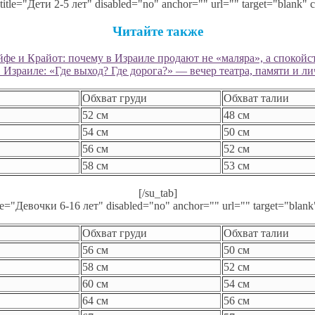
 title="Дети 2-5 лет" disabled="no" anchor="" url="" target="blank" c
Читайте также
фе и Крайот: почему в Израиле продают не «маляра», а спокойс
Израиле: «Где выход? Где дорога?» — вечер театра, памяти и л
Обхват груди
Обхват талии
52 см
48 см
54 см
50 см
56 см
52 см
58 см
53 см
[/su_tab]
tle="Девочки 6-16 лет" disabled="no" anchor="" url="" target="blank
Обхват груди
Обхват талии
56 см
50 см
58 см
52 см
60 см
54 см
64 см
56 см