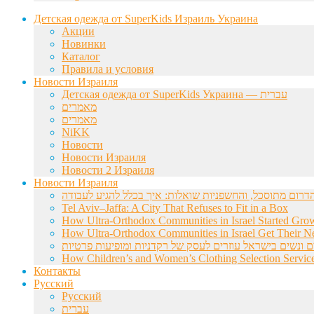
Детская одежда от SuperKids Израиль Украина
Акции
Новинки
Каталог
Правила и условия
Новости Израиля
Детская одежда от SuperKids Украина — עברית
מאמרים
מאמרים
NiKK
Новости
Новости Израиля
Новости 2 Израиля
Новости Израиля
Tel Aviv–Jaffa: A City That Refuses to Fit in a Box
How Ultra-Orthodox Communities in Israel Started Gro
How Ultra-Orthodox Communities in Israel Get Their Ne
ם ונשים בישראל עוזרים לעסק של רקדניות ומופיעות פרטיות
How Children’s and Women’s Clothing Selection Service
Контакты
Русский
Русский
עברית