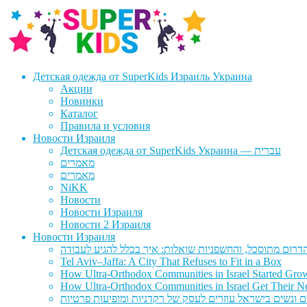
Перейти
Перейти
к
к
навигации
содержимому
Детская одежда от SuperKids Израиль Украина
Акции
Новинки
Каталог
Правила и условия
Новости Израиля
Детская одежда от SuperKids Украина — עברית
מאמרים
מאמרים
NiKK
Новости
Новости Израиля
Новости 2 Израиля
Новости Израиля
Tel Aviv–Jaffa: A City That Refuses to Fit in a Box
How Ultra-Orthodox Communities in Israel Started Gro
How Ultra-Orthodox Communities in Israel Get Their Ne
ם ונשים בישראל עוזרים לעסק של רקדניות ומופיעות פרטיות