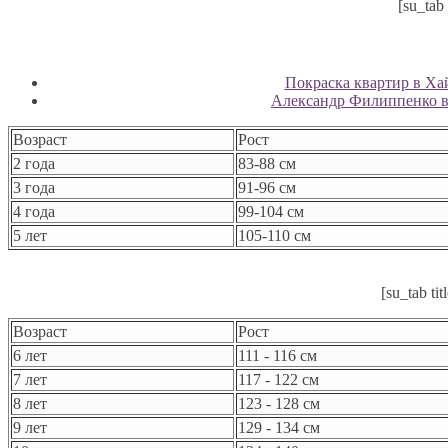
[su_tab
Покраска квартир в Хай
Александр Филиппенко в 
Возраст
Рост
2 года
83-88 см
3 года
91-96 см
4 года
99-104 см
5 лет
105-110 см
[su_tab ti
Возраст
Рост
6 лет
111 - 116 см
7 лет
117 - 122 см
8 лет
123 - 128 см
9 лет
129 - 134 см