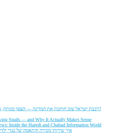
רכבת ישראל שוב חותכת את המדינה — הצפון מנותק, הדרום מתוסכל, והחשפניות שואלות: איך בכלל להגיע לעבודה?
wing Snails — and Why It Actually Makes Sense
ws: Inside the Haredi and Chabad Information World
איך שירותי מכירה והתאמה של בגדי ילדי