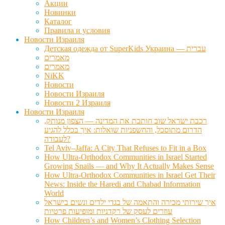
Акции
Новинки
Каталог
Правила и условия
Новости Израиля
Детская одежда от SuperKids Украина — עברית
מאמרים
מאמרים
NiKK
Новости
Новости Израиля
Новости 2 Израиля
Новости Израиля
רכבת ישראל שוב חותכת את המדינה — הצפון מנותק,
הדרום מתוסכל, והחשפניות שואלות: איך בכלל להגיע
לעבודה?
Tel Aviv–Jaffa: A City That Refuses to Fit in a Box
How Ultra-Orthodox Communities in Israel Started
Growing Snails — and Why It Actually Makes Sense
How Ultra-Orthodox Communities in Israel Get Their
News: Inside the Haredi and Chabad Information
World
איך שירותי מכירה והתאמה של בגדי ילדים ונשים בישראל
עוזרים לעסק של רקדניות ומופיעות פרטיות
How Children’s and Women’s Clothing Selection