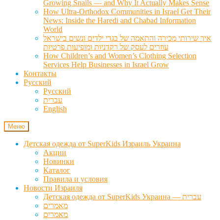
Growing Snails — and Why It Actually Makes Sense
How Ultra-Orthodox Communities in Israel Get Their
News: Inside the Haredi and Chabad Information
World
איך שירותי מכירה והתאמה של בגדי ילדים ונשים בישראל
עוזרים לעסק של רקדניות ומופיעות פרטיות
How Children’s and Women’s Clothing Selection
Services Help Businesses in Israel Grow
Контакты
Русский
Русский
עברית
English
Меню
Детская одежда от SuperKids Израиль Украина
Акции
Новинки
Каталог
Правила и условия
Новости Израиля
Детская одежда от SuperKids Украина — עברית
מאמרים
מאמרים