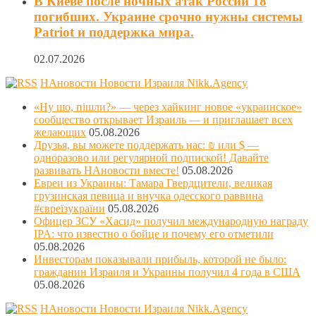
В Киеве после ночных атак России 18
погибших. Украине срочно нужны системы
Patriot и поддержка мира.
02.07.2026
НАновости Новости Израиля Nikk.Agency
«Ну шо, пішли?» — через хайкинг новое «украинское»
сообщество открывает Израиль — и приглашает всех
желающих
05.08.2026
Друзья, вы можете поддержать нас: ₪ или $ —
одноразово или регулярной подпиской! Давайте
развивать НАновости вместе!
05.08.2026
Евреи из Украины: Тамара Гвердцители, великая
грузинская певица и внучка одесского раввина
#євреїзукраїни
05.08.2026
Офицер ЗСУ «Хасид» получил международную награду
IPA: что известно о бойце и почему его отметили
05.08.2026
Инвесторам показывали прибыль, которой не было:
гражданин Израиля и Украины получил 4 года в США
05.08.2026
НАновости Новости Израиля Nikk.Agency