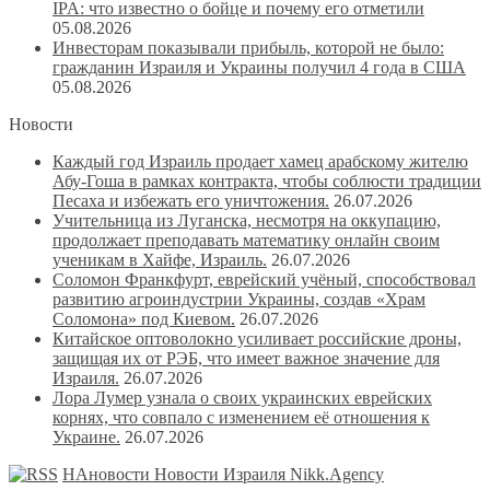
IPA: что известно о бойце и почему его отметили
05.08.2026
Инвесторам показывали прибыль, которой не было:
гражданин Израиля и Украины получил 4 года в США
05.08.2026
Новости
Каждый год Израиль продает хамец арабскому жителю
Абу-Гоша в рамках контракта, чтобы соблюсти традиции
Песаха и избежать его уничтожения.
26.07.2026
Учительница из Луганска, несмотря на оккупацию,
продолжает преподавать математику онлайн своим
ученикам в Хайфе, Израиль.
26.07.2026
Соломон Франкфурт, еврейский учёный, способствовал
развитию агроиндустрии Украины, создав «Храм
Соломона» под Киевом.
26.07.2026
Китайское оптоволокно усиливает российские дроны,
защищая их от РЭБ, что имеет важное значение для
Израиля.
26.07.2026
Лора Лумер узнала о своих украинских еврейских
корнях, что совпало с изменением её отношения к
Украине.
26.07.2026
НАновости Новости Израиля Nikk.Agency