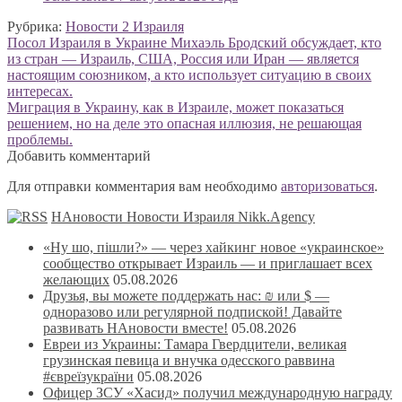
Рубрика:
Новости 2 Израиля
Навигация
Предыдущая
Посол Израиля в Украине Михаэль Бродский обсуждает, кто
запись:
из стран — Израиль, США, Россия или Иран — является
по
настоящим союзником, а кто использует ситуацию в своих
записям
интересах.
Следующая
Миграция в Украину, как в Израиле, может показаться
запись:
решением, но на деле это опасная иллюзия, не решающая
проблемы.
Добавить комментарий
Для отправки комментария вам необходимо
авторизоваться
.
НАновости Новости Израиля Nikk.Agency
«Ну шо, пішли?» — через хайкинг новое «украинское»
сообщество открывает Израиль — и приглашает всех
желающих
05.08.2026
Друзья, вы можете поддержать нас: ₪ или $ —
одноразово или регулярной подпиской! Давайте
развивать НАновости вместе!
05.08.2026
Евреи из Украины: Тамара Гвердцители, великая
грузинская певица и внучка одесского раввина
#євреїзукраїни
05.08.2026
Офицер ЗСУ «Хасид» получил международную награду