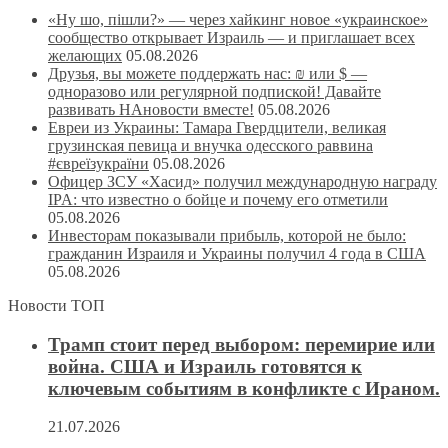
«Ну шо, пішли?» — через хайкинг новое «украинское»
сообщество открывает Израиль — и приглашает всех
желающих
05.08.2026
Друзья, вы можете поддержать нас: ₪ или $ —
одноразово или регулярной подпиской! Давайте
развивать НАновости вместе!
05.08.2026
Евреи из Украины: Тамара Гвердцители, великая
грузинская певица и внучка одесского раввина
#євреїзукраїни
05.08.2026
Офицер ЗСУ «Хасид» получил международную награду
IPA: что известно о бойце и почему его отметили
05.08.2026
Инвесторам показывали прибыль, которой не было:
гражданин Израиля и Украины получил 4 года в США
05.08.2026
Новости ТОП
Трамп стоит перед выбором: перемирие или
война. США и Израиль готовятся к
ключевым событиям в конфликте с Ираном.
21.07.2026