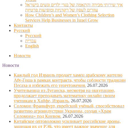
איך שירותי מכירה והתאמה של בגדי ילדים ונשים בישראל
עוזרים לעסק של רקדניות ומופיעות פרטיות
How Children’s and Women’s Clothing Selection
Services Help Businesses in Israel Grow
Контакты
Русский
Русский
עברית
English
Новости
Новости
Каждый год Израиль продает хамец арабскому жителю
Абу-Гоша в рамках контракта, чтобы соблюсти традиции
Песаха и избежать его уничтожения.
26.07.2026
Учительница из Луганска, несмотря на оккупацию,
продолжает преподавать математику онлайн своим
ученикам в Хайфе, Израиль.
26.07.2026
Соломон Франкфурт, еврейский учёный, способствовал
развитию агроиндустрии Украины, создав «Храм
Соломона» под Киевом.
26.07.2026
Китайское оптоволокно усиливает российские дроны,
защищая их от РЭБ, что имеет важное значение для