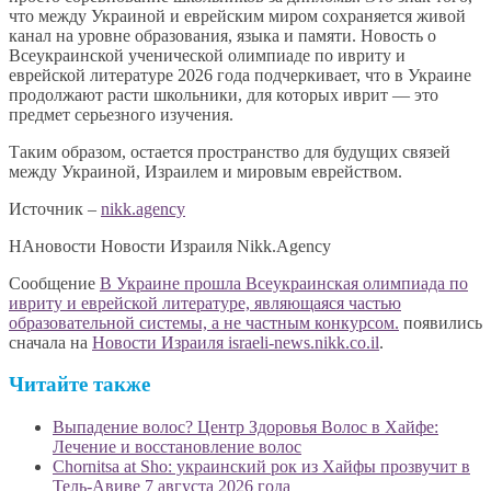
что между Украиной и еврейским миром сохраняется живой
канал на уровне образования, языка и памяти. Новость о
Всеукраинской ученической олимпиаде по ивриту и
еврейской литературе 2026 года подчеркивает, что в Украине
продолжают расти школьники, для которых иврит — это
предмет серьезного изучения.
Таким образом, остается пространство для будущих связей
между Украиной, Израилем и мировым еврейством.
Источник –
nikk.agency
НАновости Новости Израиля Nikk.Agency
Сообщение
В Украине прошла Всеукраинская олимпиада по
ивриту и еврейской литературе, являющаяся частью
образовательной системы, а не частным конкурсом.
появились
сначала на
Новости Израиля israeli-news.nikk.co.il
.
Читайте также
Выпадение волос? Центр Здоровья Волос в Хайфе:
Лечение и восстановление волос
Chornitsa at Sho: украинский рок из Хайфы прозвучит в
Тель-Авиве 7 августа 2026 года