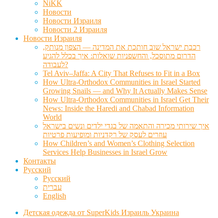
NiKK
Новости
Новости Израиля
Новости 2 Израиля
Новости Израиля
רכבת ישראל שוב חותכת את המדינה — הצפון מנותק,
הדרום מתוסכל, והחשפניות שואלות: איך בכלל להגיע
לעבודה?
Tel Aviv–Jaffa: A City That Refuses to Fit in a Box
How Ultra-Orthodox Communities in Israel Started
Growing Snails — and Why It Actually Makes Sense
How Ultra-Orthodox Communities in Israel Get Their
News: Inside the Haredi and Chabad Information
World
איך שירותי מכירה והתאמה של בגדי ילדים ונשים בישראל
עוזרים לעסק של רקדניות ומופיעות פרטיות
How Children’s and Women’s Clothing Selection
Services Help Businesses in Israel Grow
Контакты
Русский
Русский
עברית
English
Детская одежда от SuperKids Израиль Украина