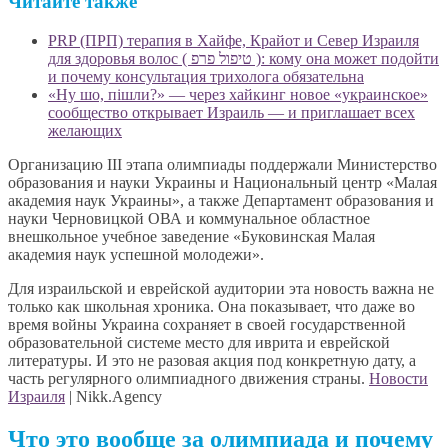
Читайте также
PRP (ПРП) терапия в Хайфе, Крайот и Север Израиля
для здоровья волос ( טיפול פרפ ): кому она может подойти
и почему консультация трихолога обязательна
«Ну шо, пішли?» — через хайкинг новое «украинское»
сообщество открывает Израиль — и приглашает всех
желающих
Организацию III этапа олимпиады поддержали Министерство
образования и науки Украины и Национальный центр «Малая
академия наук Украины», а также Департамент образования и
науки Черновицкой ОВА и коммунальное областное
внешкольное учебное заведение «Буковинская Малая
академия наук успешной молодежи».
Для израильской и еврейской аудитории эта новость важна не
только как школьная хроника. Она показывает, что даже во
время войны Украина сохраняет в своей государственной
образовательной системе место для иврита и еврейской
литературы. И это не разовая акция под конкретную дату, а
часть регулярного олимпиадного движения страны.
Новости
Израиля
| Nikk.Agency
Что это вообще за олимпиада и почему