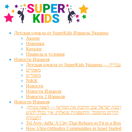
Перейти
Перейти
к
к
навигации
содержимому
Детская одежда от SuperKids Израиль Украина
Акции
Новинки
Каталог
Правила и условия
Новости Израиля
Детская одежда от SuperKids Украина — עברית
מאמרים
מאמרים
NiKK
Новости
Новости Израиля
Новости 2 Израиля
Новости Израиля
רכבת ישראל שוב חותכת את המדינה — הצפון מנותק,
הדרום מתוסכל, והחשפניות שואלות: איך בכלל להגיע
לעבודה?
Tel Aviv–Jaffa: A City That Refuses to Fit in a Box
How Ultra-Orthodox Communities in Israel Started