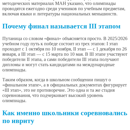
методических материалах МАН указано, что олимпиады
проводятся ежегодно среди учеников по учебным предметам,
включая языки и литературы национальных меньшинств.
Почему финал называется III этапом
Путаница со словом «финал» объясняется просто. В 2025/2026
учебном году путь к победе состоит из трех этапов: I этап
проходит с 1 октября по 10 ноября, II этап — с 1 декабря по 26
января, а III этап — с 15 марта по 10 мая. В III этапе участвуют
победители II этапа, а сами победители III этапа получают
дипломы и могут стать кандидатами на международные
олимпиады.
Таким образом, когда в школьном сообщении пишут о
«финальном этапе», а в официальных документах фигурирует
«III этап», это не противоречие. Это одна и та же стадия
соревнования, что подчеркивает высокий уровень
олимпиады.
Как именно школьники соревновались
по ивриту