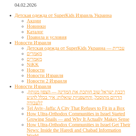
04.02.2026
Детская одежда от SuperKids Израиль Украина
Акции
Новинки
Каталог
Правила и условия
Новости Израиля
Детская одежда от SuperKids Украина — עברית
מאמרים
מאמרים
NiKK
Новости
Новости Израиля
Новости 2 Израиля
Новости Израиля
רכבת ישראל שוב חותכת את המדינה — הצפון מנותק,
הדרום מתוסכל, והחשפניות שואלות: איך בכלל להגיע
לעבודה?
Tel Aviv–Jaffa: A City That Refuses to Fit in a Box
How Ultra-Orthodox Communities in Israel Started
Growing Snails — and Why It Actually Makes Sense
How Ultra-Orthodox Communities in Israel Get Their
News: Inside the Haredi and Chabad Information
World