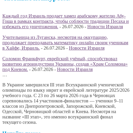
Каждый год Израиль продает хамец арабскому жителю Абу-
Гоша в рамках контракта, чтобы соблюсти традиции Песаха и
избежать его уничтожения.
-
26.07.2026
-
Новости Израиля
Учительница из Луганска, несмотря на оккупацию,
продолжает преподавать математику онлайн своим ученикам
в Хайфе, Израиль.
-
26.07.2026
-
Новости Израиля
Соломон Франкфурт, еврейский учёный, способствовал
развитию агроиндустрии Украины, создав «Храм Соломона»
под Киевом.
-
26.07.2026
-
Новости Израиля
…
В Украине завершился III этап Всеукраинской ученической
олимпиады по языку иврит и еврейской литературе 2025/2026
учебного года. С 23 по 26 марта 2026 года в Черновцах
соревновались 14 участников-финалистов — ученики 9–11
классов из Днепропетровской, Запорожской, Киевской,
Одесской, Черновицкой областей и Киева. Несмотря на
название «III этап», это именно всеукраинский финал
текущего сезона.