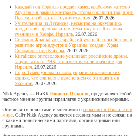
Каждый год Израиль продает хамец арабскому жителю
Абу-Гоша в рамках контракта, чтобы соблюсти традиции
Песаха и избежать его уничтожения.
26.07.2026
Учительница из Луганска, несмотря на оккупацию,
продолжает преподавать математику онлайн своим
ученикам в Хайфе, Израиль.
26.07.2026
Соломон Франкфурт, еврейский учёный, способствовал
развитию агроиндустрии Украины, создав «Храм
Соломона» под Киевом.
26.07.2026
Китайское оптоволокно усиливает российские дроны,
защищая их от РЭБ, что имеет важное значение для
Израиля.
26.07.2026
Лора Лумер узнала о своих украинских еврейских
корнях, что совпало с изменением её отношения к
Украине.
26.07.2026
Nikk.Agency — НиКК
Новости Израиля
, представляет собой
частное мнение группы израильтян с украинскими корнями.
Они делятся новостями и мнениями о
событиях в Израиле и в
мире
. Сайт Nikk.Agency является независимым и не связан ни
с какими политическими партиями, организациями или
группами.