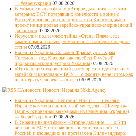
— #євреїзукраїни
07.08.2026
В Украине вышел фильм «Второе дыхание» — о 5-ти
ветеранах ВСУ, потерявших конечности в войне с
Россией и взошедших на протезах на Килиманджаро;
проект инициировал еврейско-украинско-американский
филантроп
07.08.2026
Иерусалим под землей: тайны «Стены Плача», где
камни помнят больше, чем книги — тоннели Западной
стены
07.08.2026
Евреи из Украины: Соломон Франкфурт. «Храм
Соломона» под Киевом: как еврейский учёный
продвигал агроиндустрию Украины
07.08.2026
«Это капец»: откровенный разговор с ортодоксальным
еврейским капелланом ВСУ — о фронте, вере и том, как
не потерять человека — видео
06.08.2026
НАновости Новости Израиля Nikk.Agency
Евреи из Украины: «Бейтания-Иллит» — первая в
Израиле коммуна сионистской молодежи «Шомер ха-
Цаир», основанная выходцами из Галичины (Украина)
— #євреїзукраїни
07.08.2026
В Украине вышел фильм «Второе дыхание» — о 5-ти
ветеранах ВСУ, потерявших конечности в войне с
Россией и взошедших на протезах на Килиманджаро;