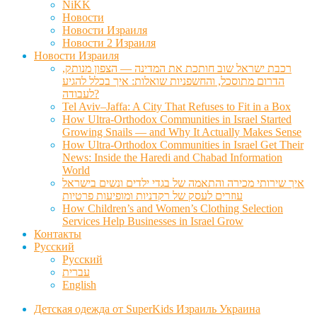
NiKK
Новости
Новости Израиля
Новости 2 Израиля
Новости Израиля
רכבת ישראל שוב חותכת את המדינה — הצפון מנותק,
הדרום מתוסכל, והחשפניות שואלות: איך בכלל להגיע
לעבודה?
Tel Aviv–Jaffa: A City That Refuses to Fit in a Box
How Ultra-Orthodox Communities in Israel Started
Growing Snails — and Why It Actually Makes Sense
How Ultra-Orthodox Communities in Israel Get Their
News: Inside the Haredi and Chabad Information
World
איך שירותי מכירה והתאמה של בגדי ילדים ונשים בישראל
עוזרים לעסק של רקדניות ומופיעות פרטיות
How Children’s and Women’s Clothing Selection
Services Help Businesses in Israel Grow
Контакты
Русский
Русский
עברית
English
Детская одежда от SuperKids Израиль Украина