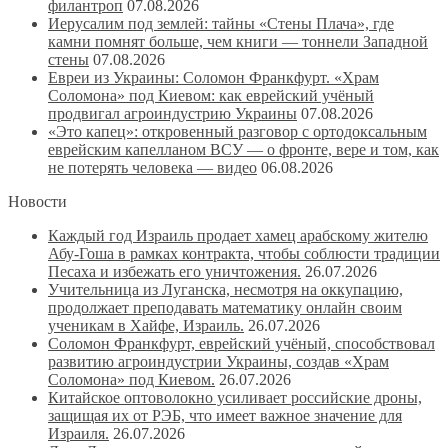
филантроп
07.08.2026
Иерусалим под землей: тайны «Стены Плача», где
камни помнят больше, чем книги — тоннели Западной
стены
07.08.2026
Евреи из Украины: Соломон Франкфурт. «Храм
Соломона» под Киевом: как еврейский учёный
продвигал агроиндустрию Украины
07.08.2026
«Это капец»: откровенный разговор с ортодоксальным
еврейским капелланом ВСУ — о фронте, вере и том, как
не потерять человека — видео
06.08.2026
Новости
Каждый год Израиль продает хамец арабскому жителю
Абу-Гоша в рамках контракта, чтобы соблюсти традиции
Песаха и избежать его уничтожения.
26.07.2026
Учительница из Луганска, несмотря на оккупацию,
продолжает преподавать математику онлайн своим
ученикам в Хайфе, Израиль.
26.07.2026
Соломон Франкфурт, еврейский учёный, способствовал
развитию агроиндустрии Украины, создав «Храм
Соломона» под Киевом.
26.07.2026
Китайское оптоволокно усиливает российские дроны,
защищая их от РЭБ, что имеет важное значение для
Израиля.
26.07.2026