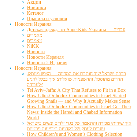
Акции
Новинки
Каталог
Правила и условия
Новости Израиля
Детская одежда от SuperKids Украина — עברית
מאמרים
מאמרים
NiKK
Новости
Новости Израиля
Новости 2 Израиля
Новости Израиля
רכבת ישראל שוב חותכת את המדינה — הצפון מנותק,
הדרום מתוסכל, והחשפניות שואלות: איך בכלל להגיע
לעבודה?
Tel Aviv–Jaffa: A City That Refuses to Fit in a Box
How Ultra-Orthodox Communities in Israel Started
Growing Snails — and Why It Actually Makes Sense
How Ultra-Orthodox Communities in Israel Get Their
News: Inside the Haredi and Chabad Information
World
איך שירותי מכירה והתאמה של בגדי ילדים ונשים בישראל
עוזרים לעסק של רקדניות ומופיעות פרטיות
How Children’s and Women’s Clothing Selection