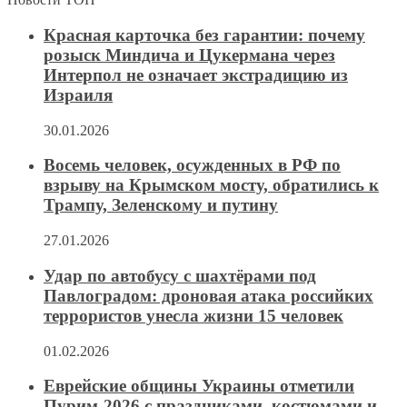
Красная карточка без гарантии: почему
розыск Миндича и Цукермана через
Интерпол не означает экстрадицию из
Израиля
30.01.2026
Восемь человек, осужденных в РФ по
взрыву на Крымском мосту, обратились к
Трампу, Зеленскому и путину
27.01.2026
Удар по автобусу с шахтёрами под
Павлоградом: дроновая атака российких
террористов унесла жизни 15 человек
01.02.2026
Еврейские общины Украины отметили
Пурим-2026 с праздниками, костюмами и