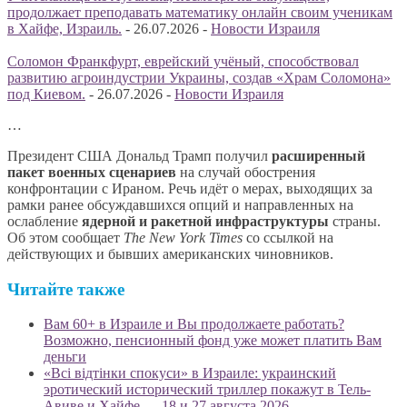
продолжает преподавать математику онлайн своим ученикам
в Хайфе, Израиль.
-
26.07.2026
-
Новости Израиля
Соломон Франкфурт, еврейский учёный, способствовал
развитию агроиндустрии Украины, создав «Храм Соломона»
под Киевом.
-
26.07.2026
-
Новости Израиля
…
Президент США Дональд Трамп получил
расширенный
пакет военных сценариев
на случай обострения
конфронтации с Ираном. Речь идёт о мерах, выходящих за
рамки ранее обсуждавшихся опций и направленных на
ослабление
ядерной и ракетной инфраструктуры
страны.
Об этом сообщает
The New York Times
со ссылкой на
действующих и бывших американских чиновников.
Читайте также
Вам 60+ в Израиле и Вы продолжаете работать?
Возможно, пенсионный фонд уже может платить Вам
деньги
«Всі відтінки спокуси» в Израиле: украинский
эротический исторический триллер покажут в Тель-
Авиве и Хайфе — 18 и 27 августа 2026