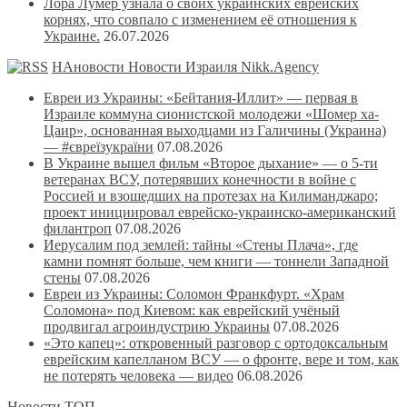
Лора Лумер узнала о своих украинских еврейских
корнях, что совпало с изменением её отношения к
Украине.
26.07.2026
НАновости Новости Израиля Nikk.Agency
Евреи из Украины: «Бейтания-Иллит» — первая в
Израиле коммуна сионистской молодежи «Шомер ха-
Цаир», основанная выходцами из Галичины (Украина)
— #євреїзукраїни
07.08.2026
В Украине вышел фильм «Второе дыхание» — о 5-ти
ветеранах ВСУ, потерявших конечности в войне с
Россией и взошедших на протезах на Килиманджаро;
проект инициировал еврейско-украинско-американский
филантроп
07.08.2026
Иерусалим под землей: тайны «Стены Плача», где
камни помнят больше, чем книги — тоннели Западной
стены
07.08.2026
Евреи из Украины: Соломон Франкфурт. «Храм
Соломона» под Киевом: как еврейский учёный
продвигал агроиндустрию Украины
07.08.2026
«Это капец»: откровенный разговор с ортодоксальным
еврейским капелланом ВСУ — о фронте, вере и том, как
не потерять человека — видео
06.08.2026
Новости ТОП