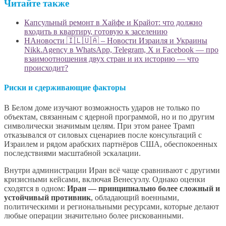
Читайте также
Капсульный ремонт в Хайфе и Крайот: что должно
входить в квартиру, готовую к заселению
НАновости 🇮🇱🇺🇦 – Новости Израиля и Украины
Nikk.Agency в WhatsApp, Telegram, X и Facebook — про
взаимоотношения двух стран и их историю — что
происходит?
Риски и сдерживающие факторы
В Белом доме изучают возможность ударов не только по
объектам, связанным с ядерной программой, но и по другим
символически значимым целям. При этом ранее Трамп
отказывался от силовых сценариев после консультаций с
Израилем и рядом арабских партнёров США, обеспокоенных
последствиями масштабной эскалации.
Внутри администрации Иран всё чаще сравнивают с другими
кризисными кейсами, включая Венесуэлу. Однако оценки
сходятся в одном:
Иран — принципиально более сложный и
устойчивый противник
, обладающий военными,
политическими и региональными ресурсами, которые делают
любые операции значительно более рискованными.