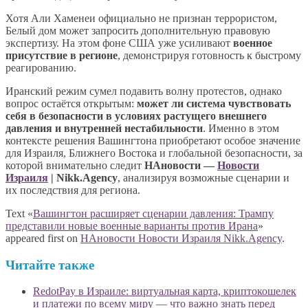
Хотя Али Хаменеи официально не признан террористом,
Белый дом может запросить дополнительную правовую
экспертизу. На этом фоне США уже усиливают
военное
присутствие в регионе
, демонстрируя готовность к быстрому
реагированию.
Иранский режим сумел подавить волну протестов, однако
вопрос остаётся открытым:
может ли система чувствовать
себя в безопасности в условиях растущего внешнего
давления и внутренней нестабильности
. Именно в этом
контексте решения Вашингтона приобретают особое значение
для Израиля, Ближнего Востока и глобальной безопасности, за
которой внимательно следит
НАновости —
Новости
Израиля
| Nikk.Agency
, анализируя возможные сценарии и
их последствия для региона.
Text «
Вашингтон расширяет сценарии давления: Трампу
представили новые военные варианты против Ирана
»
appeared first on
НАновости Новости Израиля Nikk.Agency
.
Читайте также
RedotPay в Израиле: виртуальная карта, криптокошелек
и платежи по всему миру — что важно знать перед