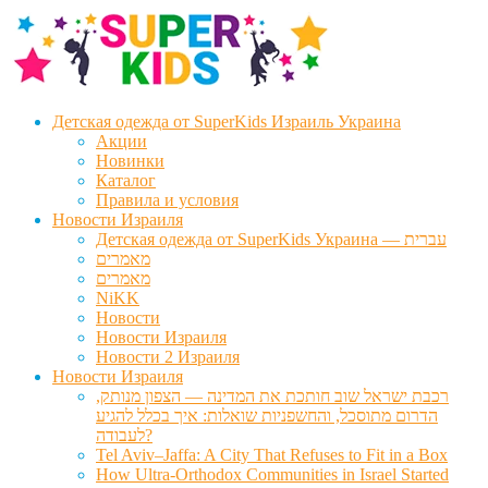
Перейти
Перейти
к
к
навигации
содержимому
Детская одежда от SuperKids Израиль Украина
Акции
Новинки
Каталог
Правила и условия
Новости Израиля
Детская одежда от SuperKids Украина — עברית
מאמרים
מאמרים
NiKK
Новости
Новости Израиля
Новости 2 Израиля
Новости Израиля
רכבת ישראל שוב חותכת את המדינה — הצפון מנותק,
הדרום מתוסכל, והחשפניות שואלות: איך בכלל להגיע
לעבודה?
Tel Aviv–Jaffa: A City That Refuses to Fit in a Box
How Ultra-Orthodox Communities in Israel Started