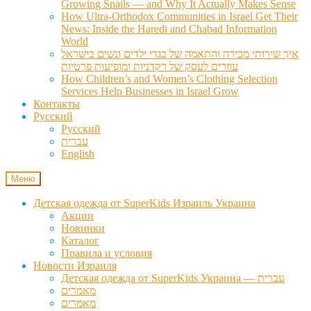
Growing Snails — and Why It Actually Makes Sense
How Ultra-Orthodox Communities in Israel Get Their
News: Inside the Haredi and Chabad Information
World
איך שירותי מכירה והתאמה של בגדי ילדים ונשים בישראל
עוזרים לעסק של רקדניות ומופיעות פרטיות
How Children’s and Women’s Clothing Selection
Services Help Businesses in Israel Grow
Контакты
Русский
Русский
עברית
English
Меню
Детская одежда от SuperKids Израиль Украина
Акции
Новинки
Каталог
Правила и условия
Новости Израиля
Детская одежда от SuperKids Украина — עברית
מאמרים
מאמרים