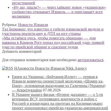
регистрацией
«Ну шо, пішли?» — через хайкинг новое «украинское»
сообщество открывает Израиль — и приглашает всех
желающих
Рубрика:
Новости Израиля
Навигация
Предыдущая
Тал Берковиц: что известно о гибели израильской модели и
запись:
участницы реалити-шоу в ДТП на юге страны
по
Следующая
«Мы остаёмся здесь, чтобы помогать общинам» — дом
записям
запись:
раввина в Кривом Роге попал под российский удар: прямой
удар по еврейской общине и спасение чудом
Добавить комментарий
Для отправки комментария вам необходимо
авторизоваться
.
НАновости Новости Израиля Nikk.Agency
Евреи из Украины: «Бейтания-Иллит» — первая в
Израиле коммуна сионистской молодежи «Шомер ха-
Цаир», основанная выходцами из Галичины (Украина)
— #євреїзукраїни
07.08.2026
В Украине вышел фильм «Второе дыхание» — о 5-ти
ветеранах ВСУ, потерявших конечности в войне с
Россией и взошедших на протезах на Килиманджаро;
проект инициировал еврейско-украинско-американский