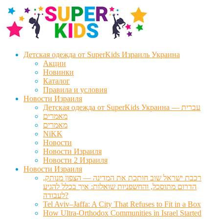
Перейти
Перейти
к
к
навигации
содержимому
Детская одежда от SuperKids Израиль Украина
Акции
Новинки
Каталог
Правила и условия
Новости Израиля
Детская одежда от SuperKids Украина — עברית
מאמרים
מאמרים
NiKK
Новости
Новости Израиля
Новости 2 Израиля
Новости Израиля
רכבת ישראל שוב חותכת את המדינה — הצפון מנותק,
הדרום מתוסכל, והחשפניות שואלות: איך בכלל להגיע
לעבודה?
Tel Aviv–Jaffa: A City That Refuses to Fit in a Box
How Ultra-Orthodox Communities in Israel Started