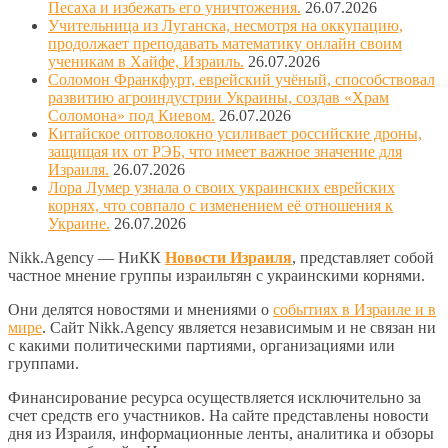
Песаха и избежать его уничтожения.
26.07.2026
Учительница из Луганска, несмотря на оккупацию,
продолжает преподавать математику онлайн своим
ученикам в Хайфе, Израиль.
26.07.2026
Соломон Франкфурт, еврейский учёный, способствовал
развитию агроиндустрии Украины, создав «Храм
Соломона» под Киевом.
26.07.2026
Китайское оптоволокно усиливает российские дроны,
защищая их от РЭБ, что имеет важное значение для
Израиля.
26.07.2026
Лора Лумер узнала о своих украинских еврейских
корнях, что совпало с изменением её отношения к
Украине.
26.07.2026
Nikk.Agency — НиКК
Новости Израиля
, представляет собой
частное мнение группы израильтян с украинскими корнями.
Они делятся новостями и мнениями о
событиях в Израиле и в
мире
. Сайт Nikk.Agency является независимым и не связан ни
с какими политическими партиями, организациями или
группами.
Финансирование ресурса осуществляется исключительно за
счет средств его участников. На сайте представлены новости
дня из Израиля, информационные ленты, аналитика и обзоры