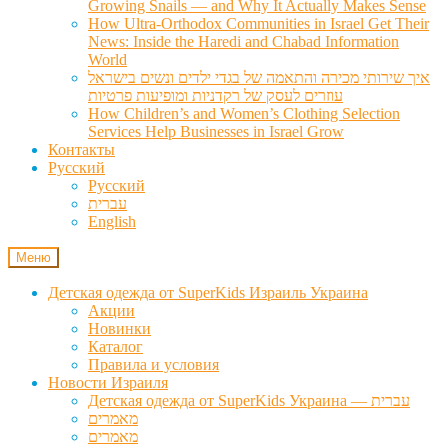
Growing Snails — and Why It Actually Makes Sense
How Ultra-Orthodox Communities in Israel Get Their
News: Inside the Haredi and Chabad Information
World
איך שירותי מכירה והתאמה של בגדי ילדים ונשים בישראל
עוזרים לעסק של רקדניות ומופיעות פרטיות
How Children’s and Women’s Clothing Selection
Services Help Businesses in Israel Grow
Контакты
Русский
Русский
עברית
English
Меню
Детская одежда от SuperKids Израиль Украина
Акции
Новинки
Каталог
Правила и условия
Новости Израиля
Детская одежда от SuperKids Украина — עברית
מאמרים
מאמרים