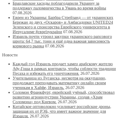
Брацлавские хасиды поблагодарили Украину за
поддержку паломничества в Умань во время войны
07.08.2026
Евреи из Украины: Барбра Стрейзанд — от украинских
Бережан до двух «Оскаров» и Амбасадорки UNITED24
Зеленского и спонсорства Еврейского университета в
Иерусалиме #євреїзукраїни
07.08.2026
Израиль почти утроил закупки украинского рапсового
шрота: 64,7 тыс. тонн и ещё одна важная зависимость
кормового рынка
07.08.2026
Новости
Каждый год Израиль продает хамец арабскому жителю
Абу-Гоша в рамках контракта, чтобы соблюсти традиции
Песаха и избежать его уничтожения.
26.07.2026
Учительница из Луганска, несмотря на оккупацию,
продолжает преподавать математику онлайн своим
ученикам в Хайфе, Израиль.
26.07.2026
Соломон Франкфурт, еврейский учёный, способствовал
развитию агроиндустрии Украины, создав «Храм
Соломона» под Киевом.
26.07.2026
Китайское оптоволокно усиливает российские дроны,
защищая их от РЭБ, что имеет важное значение для
Израиля.
26.07.2026