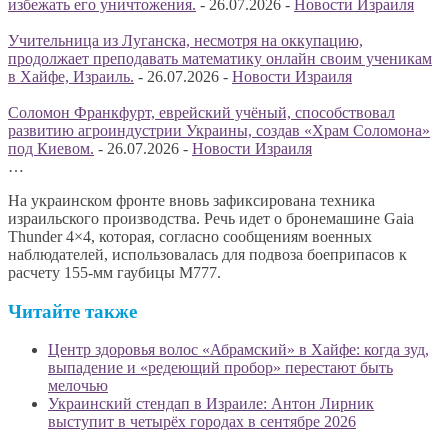
избежать его уничтожения.
-
26.07.2026
-
Новости Израиля
Учительница из Луганска, несмотря на оккупацию,
продолжает преподавать математику онлайн своим ученикам
в Хайфе, Израиль.
-
26.07.2026
-
Новости Израиля
Соломон Франкфурт, еврейский учёный, способствовал
развитию агроиндустрии Украины, создав «Храм Соломона»
под Киевом.
-
26.07.2026
-
Новости Израиля
…
На украинском фронте вновь зафиксирована техника
израильского производства. Речь идет о бронемашине Gaia
Thunder 4×4, которая, согласно сообщениям военных
наблюдателей, использовалась для подвоза боеприпасов к
расчету 155-мм гаубицы M777.
Читайте также
Центр здоровья волос «Абрaмский» в Хайфе: когда зуд,
выпадение и «редеющий пробор» перестают быть
мелочью
Украинский стендап в Израиле: Антон Лирник
выступит в четырёх городах в сентябре 2026