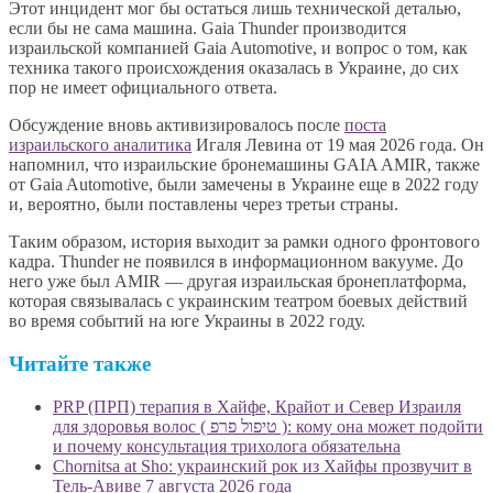
Этот инцидент мог бы остаться лишь технической деталью,
если бы не сама машина. Gaia Thunder производится
израильской компанией Gaia Automotive, и вопрос о том, как
техника такого происхождения оказалась в Украине, до сих
пор не имеет официального ответа.
Обсуждение вновь активизировалось после
поста
израильского аналитика
Игаля Левина от 19 мая 2026 года. Он
напомнил, что израильские бронемашины GAIA AMIR, также
от Gaia Automotive, были замечены в Украине еще в 2022 году
и, вероятно, были поставлены через третьи страны.
Таким образом, история выходит за рамки одного фронтового
кадра. Thunder не появился в информационном вакууме. До
него уже был AMIR — другая израильская бронеплатформа,
которая связывалась с украинским театром боевых действий
во время событий на юге Украины в 2022 году.
Читайте также
PRP (ПРП) терапия в Хайфе, Крайот и Север Израиля
для здоровья волос ( טיפול פרפ ): кому она может подойти
и почему консультация трихолога обязательна
Chornitsa at Sho: украинский рок из Хайфы прозвучит в
Тель-Авиве 7 августа 2026 года