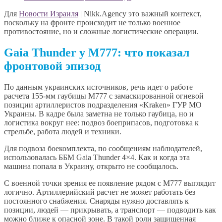
Для
Новости Израиля
| Nikk.Agency это важный контекст,
поскольку на фронте происходит не только военное
противостояние, но и сложные логистические операции.
Gaia Thunder у M777: что показал
фронтовой эпизод
По данным украинских источников, речь идет о работе
расчета 155-мм гаубицы M777 с замаскированной огневой
позиции артиллеристов подразделения «Kraken» ГУР МО
Украины. В кадре была заметна не только гаубица, но и
логистика вокруг нее: подвоз боеприпасов, подготовка к
стрельбе, работа людей и техники.
Для подвоза боекомплекта, по сообщениям наблюдателей,
использовалась ББМ Gaia Thunder 4×4. Как и когда эта
машина попала в Украину, открыто не сообщалось.
С военной точки зрения ее появление рядом с M777 выглядит
логично. Артиллерийский расчет не может работать без
постоянного снабжения. Снаряды нужно доставлять к
позиции, людей — прикрывать, а транспорт — подводить как
можно ближе к опасной зоне. В такой роли защищенная