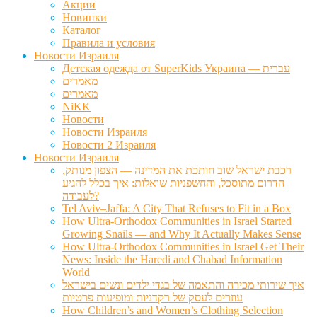
Акции
Новинки
Каталог
Правила и условия
Новости Израиля
Детская одежда от SuperKids Украина — עברית
מאמרים
מאמרים
NiKK
Новости
Новости Израиля
Новости 2 Израиля
Новости Израиля
רכבת ישראל שוב חותכת את המדינה — הצפון מנותק,
הדרום מתוסכל, והחשפניות שואלות: איך בכלל להגיע
לעבודה?
Tel Aviv–Jaffa: A City That Refuses to Fit in a Box
How Ultra-Orthodox Communities in Israel Started
Growing Snails — and Why It Actually Makes Sense
How Ultra-Orthodox Communities in Israel Get Their
News: Inside the Haredi and Chabad Information
World
איך שירותי מכירה והתאמה של בגדי ילדים ונשים בישראל
עוזרים לעסק של רקדניות ומופיעות פרטיות
How Children’s and Women’s Clothing Selection