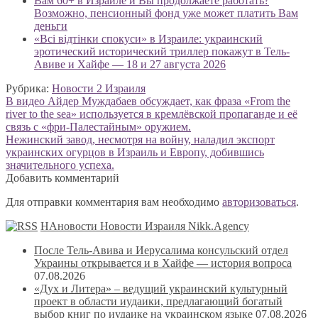
Вам 60+ в Израиле и Вы продолжаете работать?
Возможно, пенсионный фонд уже может платить Вам
деньги
«Всі відтінки спокуси» в Израиле: украинский
эротический исторический триллер покажут в Тель-
Авиве и Хайфе — 18 и 27 августа 2026
Рубрика:
Новости 2 Израиля
Навигация
Предыдущая
В видео Айдер Муждабаев обсуждает, как фраза «From the
запись:
river to the sea» используется в кремлёвской пропаганде и её
по
связь с «фри-Палестайным» оружием.
записям
Следующая
Нежинский завод, несмотря на войну, наладил экспорт
запись:
украинских огурцов в Израиль и Европу, добившись
значительного успеха.
Добавить комментарий
Для отправки комментария вам необходимо
авторизоваться
.
НАновости Новости Израиля Nikk.Agency
После Тель-Авива и Иерусалима консульский отдел
Украины открывается и в Хайфе — история вопроса
07.08.2026
«Дух и Литера» – ведущий украинский культурный
проект в области иудаики, предлагающий богатый
выбор книг по иудаике на украинском языке
07.08.2026