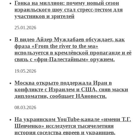
Гонка на миллион: почему новый сезон
израильского шоу стал стресс-тестом для
участников и зрителей
25.01.2026
В видео Айдер Муждабаев обсуждает, как
фраза «From the river to the sea»
используется в кремлёвской пропаганде и её
связь с «фри-Палестайным» оружием.
19.05.2026
Москва открыто поддержала Иран в
конфликте с Израилем и США, сняв маски
дипломатии, сообщает НАновости.
08.03.2026
На украинском YouTube-канале «имени Т.Г.
Шевченко» исследуется тысячелетняя
история соседства евреев и украинцев.