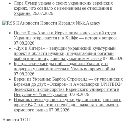
Лора Лумер узнала о своих украинских еврейских
корнях, что совпало с изменением её отношения к
Украине.
26.07.2026
НАновости Новости Израиля Nikk.Agency
После Тель-Авива и Иерусалима консульский отдел
Украины открывается и в Хайфе — история вопроса
07.08.2026
«Дух и Литера» – ведущий украинский культурный
проект в области иудаики, предлагающий богатый
выбор книг по иудаике на украинском языке
07.08.2026
Брацлавские хасиды поблагодарили Украину за
поддержку паломничества в Умань во время войны
07.08.2026
Евреи из Украины: Барбра Стрейзанд — от украинских
Бережан до двух «Оскаров» и Амбасадорки UNITED24
Зеленского и спонсорства Еврейского университета в
Иерусалиме #євреїзукраїни
07.08.2026
Израиль почти утроил закупки украинского рапсового
шрота: 64,7 тыс. тонн и ещё одна важная зависимость
кормового рынка
07.08.2026
Новости ТОП