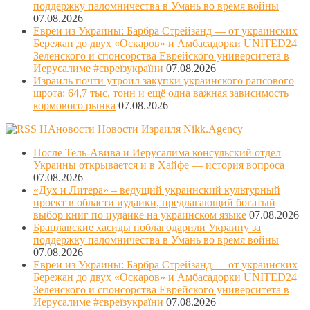
поддержку паломничества в Умань во время войны
07.08.2026
Евреи из Украины: Барбра Стрейзанд — от украинских
Бережан до двух «Оскаров» и Амбасадорки UNITED24
Зеленского и спонсорства Еврейского университета в
Иерусалиме #євреїзукраїни
07.08.2026
Израиль почти утроил закупки украинского рапсового
шрота: 64,7 тыс. тонн и ещё одна важная зависимость
кормового рынка
07.08.2026
НАновости Новости Израиля Nikk.Agency
После Тель-Авива и Иерусалима консульский отдел
Украины открывается и в Хайфе — история вопроса
07.08.2026
«Дух и Литера» – ведущий украинский культурный
проект в области иудаики, предлагающий богатый
выбор книг по иудаике на украинском языке
07.08.2026
Брацлавские хасиды поблагодарили Украину за
поддержку паломничества в Умань во время войны
07.08.2026
Евреи из Украины: Барбра Стрейзанд — от украинских
Бережан до двух «Оскаров» и Амбасадорки UNITED24
Зеленского и спонсорства Еврейского университета в
Иерусалиме #євреїзукраїни
07.08.2026