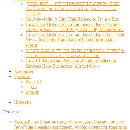
רכבת ישראל שוב חותכת את המדינה — הצפון מנותק,
הדרום מתוסכל, והחשפניות שואלות: איך בכלל להגיע
לעבודה?
Tel Aviv–Jaffa: A City That Refuses to Fit in a Box
How Ultra-Orthodox Communities in Israel Started
Growing Snails — and Why It Actually Makes Sense
How Ultra-Orthodox Communities in Israel Get Their
News: Inside the Haredi and Chabad Information
World
איך שירותי מכירה והתאמה של בגדי ילדים ונשים בישראל
עוזרים לעסק של רקדניות ומופיעות פרטיות
How Children’s and Women’s Clothing Selection
Services Help Businesses in Israel Grow
Контакты
Русский
Русский
עברית
English
Новости
Новости
Каждый год Израиль продает хамец арабскому жителю
Абу-Гоша в рамках контракта, чтобы соблюсти традиции