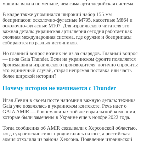
машина важна не меньше, чем сама артиллерийская система.
В кадре также упоминался широкий набор 155-мм
боеприпасов: осколочно-фугасные M795, кассетные M864 и
осколочно-фугасные M107. Для израильского читателя это
важная деталь: украинская артиллерия сегодня работает как
сложная международная система, где оружие и боеприпасы
собираются из разных источников.
Но главный вопрос возник не из-за снарядов. Главный вопрос
— из-за Gaia Thunder. Если на украинском фронте появляется
бронемашина израильского производителя, логично спросить:
это единичный случай, старая непрямая поставка или часть
более широкой истории?
Почему история не начинается с Thunder
Игал Левин в своем посте напомнил важную деталь: техника
Gaia уже появлялась в украинском контексте. Речь идет о
GAIA AMIR — бронемашинах той же израильской компании,
которые были замечены в Украине еще в ноябре 2022 года.
Тогда сообщения об AMIR связывали с Херсонской областью,
когда украинские силы продвигались на юге, а российская
армия отходила из района Херсона. Появление израильской