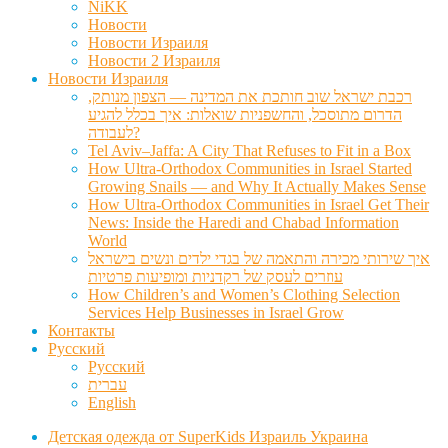
NiKK
Новости
Новости Израиля
Новости 2 Израиля
Новости Израиля
רכבת ישראל שוב חותכת את המדינה — הצפון מנותק,
הדרום מתוסכל, והחשפניות שואלות: איך בכלל להגיע
לעבודה?
Tel Aviv–Jaffa: A City That Refuses to Fit in a Box
How Ultra-Orthodox Communities in Israel Started
Growing Snails — and Why It Actually Makes Sense
How Ultra-Orthodox Communities in Israel Get Their
News: Inside the Haredi and Chabad Information
World
איך שירותי מכירה והתאמה של בגדי ילדים ונשים בישראל
עוזרים לעסק של רקדניות ומופיעות פרטיות
How Children’s and Women’s Clothing Selection
Services Help Businesses in Israel Grow
Контакты
Русский
Русский
עברית
English
Детская одежда от SuperKids Израиль Украина