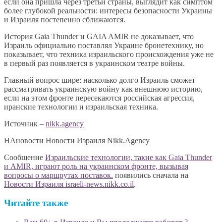
если она пришла через третьи страны, выглядит как симптом
более глубокой реальности: интересы безопасности Украины
и Израиля постепенно сближаются.
История Gaia Thunder и GAIA AMIR не доказывает, что
Израиль официально поставлял Украине бронетехнику, но
показывает, что техника израильского происхождения уже не
в первый раз появляется в украинском театре войны.
Главный вопрос шире: насколько долго Израиль сможет
рассматривать украинскую войну как внешнюю историю,
если на этом фронте пересекаются российская агрессия,
иранские технологии и израильская техника.
Источник –
nikk.agency
НАновости Новости Израиля Nikk.Agency
Сообщение
Израильские технологии, такие как Gaia Thunder
и AMIR, играют роль на украинском фронте, вызывая
вопросы о маршрутах поставок.
появились сначала на
Новости Израиля israeli-news.nikk.co.il
.
Читайте также