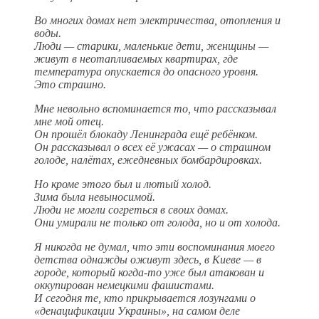
Во многих домах нет электричества, отопления и
воды.
Люди — старики, маленькие дети, женщины —
живут в неотапливаемых квартирах, где
температура опускается до опасного уровня.
Это страшно.
Мне невольно вспоминается то, что рассказывал
мне мой отец.
Он прошёл блокаду Ленинграда ещё ребёнком.
Он рассказывал о всех её ужасах — о страшном
голоде, налётах, ежедневных бомбардировках.
Но кроме этого был и лютый холод.
Зима была невыносимой.
Люди не могли согреться в своих домах.
Они умирали не только от голода, но и от холода.
Я никогда не думал, что эти воспоминания моего
детства однажды оживут здесь, в Киеве — в
городе, который когда-то уже был атакован и
оккупирован немецкими фашистами.
И сегодня те, кто прикрывается лозунгами о
«денацификации Украины», на самом деле