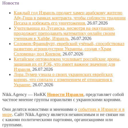
Новости
Каждый год Израиль продает хамец арабскому жителю
Абу-Гоша в рамках контракта, чтобы соблюсти традиции
Песаха и избежать его уничтожения.
26.07.2026
Учительница из Луганска, несмотря на оккупацию,
продолжает преподавать математику онлайн своим
ученикам в Хайфе, Израиль.
26.07.2026
Соломон Франкфурт, еврейский учёный, способствовал
развитию агроиндустрии Украины, создав «Храм
Соломона» под Киевом.
26.07.2026
Китайское оптоволокно усиливает российские дроны,
защищая их от РЭБ, что имеет важное значение для
Израиля.
26.07.2026
Лора Лумер узнала о своих украинских еврейских
корнях, что совпало с изменением её отношения к
Украине.
26.07.2026
Nikk.Agency — НиКК
Новости Израиля
, представляет собой
частное мнение группы израильтян с украинскими корнями.
Они делятся новостями и мнениями о
событиях в Израиле и в
мире
. Сайт Nikk.Agency является независимым и не связан ни
с какими политическими партиями, организациями или
группами.