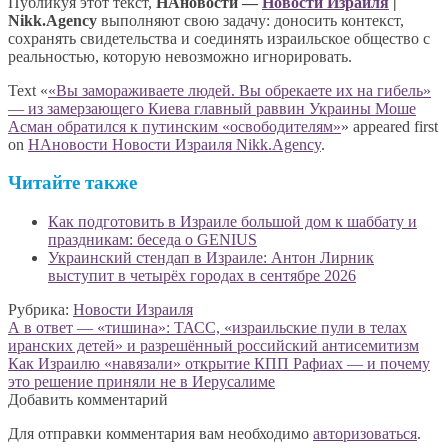
Публикуя этот текст,
НАновости —
Новости Израиля
|
Nikk.Agency
выполняют свою задачу: доносить контекст,
сохранять свидетельства и соединять израильское общество с
реальностью, которую невозможно игнорировать.
Text «
«Вы замораживаете людей. Вы обрекаете их на гибель»
— из замерзающего Киева главный раввин Украины Моше
Асман обратился к путинским «освободителям»
» appeared first
on
НАновости Новости Израиля Nikk.Agency
.
Читайте также
Как подготовить в Израиле большой дом к шаббату и
праздникам: беседа о GENIUS
Украинский стендап в Израиле: Антон Лирник
выступит в четырёх городах в сентябре 2026
Рубрика:
Новости Израиля
Навигация
Предыдущая
А в ответ — «тишина»: ТАСС, «израильские пули в телах
запись:
иранских детей» и разрешённый российский антисемитизм
по
Следующая
Как Израилю «навязали» открытие КПП Рафиах — и почему
записям
запись:
это решение приняли не в Иерусалиме
Добавить комментарий
Для отправки комментария вам необходимо
авторизоваться
.