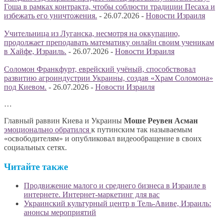
Гоша в рамках контракта, чтобы соблюсти традиции Песаха и
избежать его уничтожения.
-
26.07.2026
-
Новости Израиля
Учительница из Луганска, несмотря на оккупацию,
продолжает преподавать математику онлайн своим ученикам
в Хайфе, Израиль.
-
26.07.2026
-
Новости Израиля
Соломон Франкфурт, еврейский учёный, способствовал
развитию агроиндустрии Украины, создав «Храм Соломона»
под Киевом.
-
26.07.2026
-
Новости Израиля
…
Главный раввин Киева и Украины
Моше Реувен Асман
эмоционально обратился
к путинским так называемым
«освободителям» и опубликовал видеообращение в своих
социальных сетях.
Читайте также
Продвижение малого и среднего бизнеса в Израиле в
интернете. Интернет-маркетинг для вас
Украинский культурный центр в Тель-Авиве, Израиль:
анонсы мероприятий