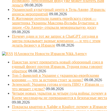
Возможно, пенсионный фонд уже может платить Вам
деньги
09.08.2026
Украинский культурный центр в Тель-Авиве, Израиль:
анонсы мероприятий
09.08.2026
В Житомире почтили память еврейского героя —
защитника Украины Максима-Вольфа Булыгина: в
лицее «Ор Авнер» открыли мемориальную доску
09.08.2026
Почему один и тот же запрос в ChatGPT сегодня и
завтра показывает разные компании — и что с этим
делать бизнесу в Израиле
09.08.2026
НАновости Новости Израиля Nikk.Agency
Пакистан хочет превратить новый оборонный союз в
единый фронт против Израиля. Турция пока говорит
обратное
09.08.2026
Топ-5 фамилий в Украине с украинско-еврейскими
корнями — что за история стоит за ними?
09.08.2026
Зеленский: Украина готова купить ПВО у Израиля —
что мешает сделке?
09.08.2026
Четыре новых укрытия за четыре года войны: почему в
Киеве миллиарды не превращаются в безопасные места
09.08.2026
Покраска квартир в Хайфе и Крайот: почему в Израиле