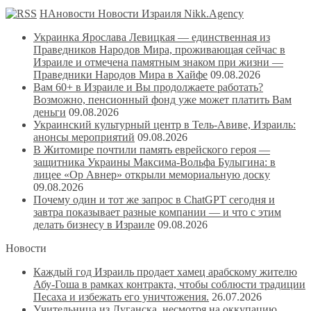
НАновости Новости Израиля Nikk.Agency
Украинка Ярослава Левицкая — единственная из
Праведников Народов Мира, проживающая сейчас в
Израиле и отмечена памятным знаком при жизни —
Праведники Народов Мира в Хайфе
09.08.2026
Вам 60+ в Израиле и Вы продолжаете работать?
Возможно, пенсионный фонд уже может платить Вам
деньги
09.08.2026
Украинский культурный центр в Тель-Авиве, Израиль:
анонсы мероприятий
09.08.2026
В Житомире почтили память еврейского героя —
защитника Украины Максима-Вольфа Булыгина: в
лицее «Ор Авнер» открыли мемориальную доску
09.08.2026
Почему один и тот же запрос в ChatGPT сегодня и
завтра показывает разные компании — и что с этим
делать бизнесу в Израиле
09.08.2026
Новости
Каждый год Израиль продает хамец арабскому жителю
Абу-Гоша в рамках контракта, чтобы соблюсти традиции
Песаха и избежать его уничтожения.
26.07.2026
Учительница из Луганска, несмотря на оккупацию,