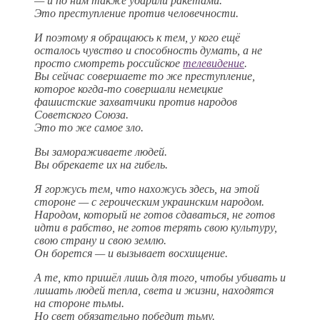
— и по ним также ударили ракетами.
Это преступление против человечности.
И поэтому я обращаюсь к тем, у кого ещё
осталось чувство и способность думать, а не
просто смотреть российское
телевидение
.
Вы сейчас совершаете то же преступление,
которое когда-то совершали немецкие
фашистские захватчики против народов
Советского Союза.
Это то же самое зло.
Вы замораживаете людей.
Вы обрекаете их на гибель.
Я горжусь тем, что нахожусь здесь, на этой
стороне — с героическим украинским народом.
Народом, который не готов сдаваться, не готов
идти в рабство, не готов терять свою культуру,
свою страну и свою землю.
Он борется — и вызывает восхищение.
А те, кто пришёл лишь для того, чтобы убивать и
лишать людей тепла, света и жизни, находятся
на стороне тьмы.
Но свет обязательно победит тьму.