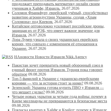
продолжает преподавать математику онлайн своим
ученикам в Хайфе, Израиль.
26.07.2026
Соломон Франкфурт, еврейский учёный, способствовал
развитию агроиндустрии Украины, создав «Храм
Соломона» под Киевом.
26.07.2026
Китайское оптоволокно усиливает российские дроны,
защищая их от РЭБ, что имеет важное значение для
Израиля.
26.07.2026
Лора Лумер узнала о своих украинских еврейских
корнях, что совпало с изменением её отношения к
Украине.
26.07.2026
НАновости Новости Израиля Nikk.Agency
Пакистан хочет превратить новый оборонный союз в
единый фронт против Израиля. Турция пока говорит
обратное
09.08.2026
Топ-5 фамилий в Украине с украинско-еврейскими
корнями — что за история стоит за ними?
09.08.2026
Зеленский: Украина готова купить ПВО у Израиля —
что мешает сделке?
09.08.2026
Четыре новых укрытия за четыре года войны: почему в
Киеве миллиарды не превращаются в безопасные места
09.08.2026
Покраска квартир в Хайфе и Крайот: почему в Израиле