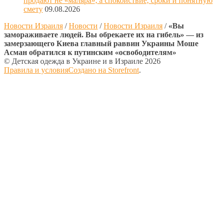
продают не «маляра», а спокойствие, сроки и понятную
смету
09.08.2026
Новости Израиля
/
Новости
/
Новости Израиля
/
«Вы
замораживаете людей. Вы обрекаете их на гибель» — из
замерзающего Киева главный раввин Украины Моше
Асман обратился к путинским «освободителям»
© Детская одежда в Украине и в Израиле 2026
Правила и условия
Создано на Storefront
.