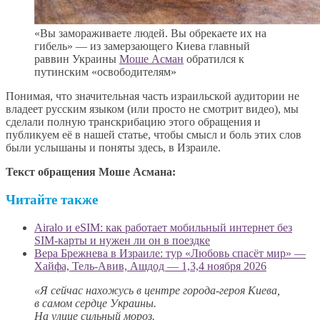
«Вы замораживаете людей. Вы обрекаете их на
гибель» — из замерзающего Киева главный
раввин Украины
Моше Асман
обратился к
путинским «освободителям»
Понимая, что значительная часть израильской аудитории не
владеет русским языком (или просто не смотрит видео), мы
сделали полную транскрибацию этого обращения и
публикуем её в нашей статье, чтобы смысл и боль этих слов
были услышаны и поняты здесь, в Израиле.
Текст обращения Моше Асмана:
Читайте также
Airalo и eSIM: как работает мобильный интернет без
SIM-карты и нужен ли он в поездке
Вера Брежнева в Израиле: тур «Любовь спасёт мир» —
Хайфа, Тель-Авив, Ашдод — 1,3,4 ноября 2026
«Я сейчас нахожусь в центре города-героя Киева,
в самом сердце Украины.
На улице сильный мороз.