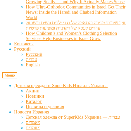
Growing Snails — and Why It Actually Makes Sense
How Ultra-Orthodox Communities in Israel Get Their
News: Inside the Haredi and Chabad Information
World
איך שירותי מכירה והתאמה של בגדי ילדים ונשים בישראל
עוזרים לעסק של רקדניות ומופיעות פרטיות
How Children’s and Women’s Clothing Selection
Services Help Businesses in Israel Grow
Контакты
Русский
Русский
עברית
English
Меню
Детская одежда от SuperKids Израиль Украина
Акции
Новинки
Каталог
Правила и условия
Новости Израиля
Детская одежда от SuperKids Украина — עברית
מאמרים
מאמרים