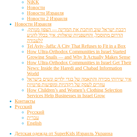
NiKK
Новости
Новости Израиля
Новости 2 Израиля
Новости Израиля
רכבת ישראל שוב חותכת את המדינה — הצפון מנותק,
הדרום מתוסכל, והחשפניות שואלות: איך בכלל להגיע
לעבודה?
Tel Aviv–Jaffa: A City That Refuses to Fit in a Box
How Ultra-Orthodox Communities in Israel Started
Growing Snails — and Why It Actually Makes Sense
How Ultra-Orthodox Communities in Israel Get Their
News: Inside the Haredi and Chabad Information
World
איך שירותי מכירה והתאמה של בגדי ילדים ונשים בישראל
עוזרים לעסק של רקדניות ומופיעות פרטיות
How Children’s and Women’s Clothing Selection
Services Help Businesses in Israel Grow
Контакты
Русский
Русский
עברית
English
Детская одежда от SuperKids Израиль Украина