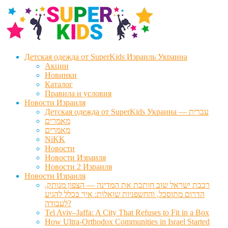
Перейти
Перейти
к
к
навигации
содержимому
Детская одежда от SuperKids Израиль Украина
Акции
Новинки
Каталог
Правила и условия
Новости Израиля
Детская одежда от SuperKids Украина — עברית
מאמרים
מאמרים
NiKK
Новости
Новости Израиля
Новости 2 Израиля
Новости Израиля
רכבת ישראל שוב חותכת את המדינה — הצפון מנותק,
הדרום מתוסכל, והחשפניות שואלות: איך בכלל להגיע
לעבודה?
Tel Aviv–Jaffa: A City That Refuses to Fit in a Box
How Ultra-Orthodox Communities in Israel Started