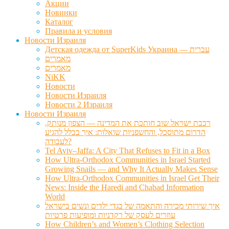
Акции
Новинки
Каталог
Правила и условия
Новости Израиля
Детская одежда от SuperKids Украина — עברית
מאמרים
מאמרים
NiKK
Новости
Новости Израиля
Новости 2 Израиля
Новости Израиля
רכבת ישראל שוב חותכת את המדינה — הצפון מנותק,
הדרום מתוסכל, והחשפניות שואלות: איך בכלל להגיע
לעבודה?
Tel Aviv–Jaffa: A City That Refuses to Fit in a Box
How Ultra-Orthodox Communities in Israel Started
Growing Snails — and Why It Actually Makes Sense
How Ultra-Orthodox Communities in Israel Get Their
News: Inside the Haredi and Chabad Information
World
איך שירותי מכירה והתאמה של בגדי ילדים ונשים בישראל
עוזרים לעסק של רקדניות ומופיעות פרטיות
How Children’s and Women’s Clothing Selection