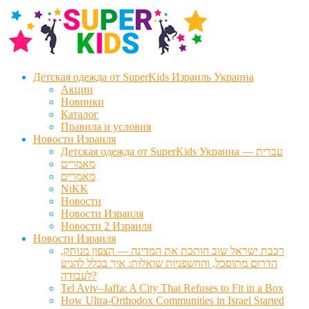
Перейти
Перейти
к
к
навигации
содержимому
Детская одежда от SuperKids Израиль Украина
Акции
Новинки
Каталог
Правила и условия
Новости Израиля
Детская одежда от SuperKids Украина — עברית
מאמרים
מאמרים
NiKK
Новости
Новости Израиля
Новости 2 Израиля
Новости Израиля
רכבת ישראל שוב חותכת את המדינה — הצפון מנותק,
הדרום מתוסכל, והחשפניות שואלות: איך בכלל להגיע
לעבודה?
Tel Aviv–Jaffa: A City That Refuses to Fit in a Box
How Ultra-Orthodox Communities in Israel Started