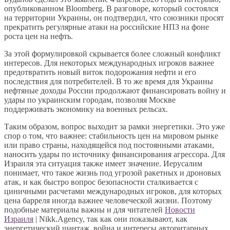
опубликованном Bloomberg. В разговоре, который состоялся
на территории Украины, он подтвердил, что союзники просят
прекратить регулярные атаки на российские НПЗ на фоне
роста цен на нефть.
За этой формулировкой скрывается более сложный конфликт
интересов. Для некоторых международных игроков важнее
предотвратить новый виток подорожания нефти и его
последствия для потребителей. В то же время для Украины
нефтяные доходы России продолжают финансировать войну и
удары по украинским городам, позволяя Москве
поддерживать экономику на военных рельсах.
Таким образом, вопрос выходит за рамки энергетики. Это уже
спор о том, что важнее: стабильность цен на мировом рынке
или право страны, находящейся под постоянными атаками,
наносить удары по источнику финансирования агрессора. Для
Израиля эта ситуация также имеет значение. Иерусалим
понимает, что такое жизнь под угрозой ракетных и дроновых
атак, и как быстро вопрос безопасности сталкивается с
циничными расчетами международных игроков, для которых
цена барреля иногда важнее человеческой жизни. Поэтому
подобные материалы важны и для читателей
Новости
Израиля
| Nikk.Agency, так как они показывают, как
энергетический шантаж, война и интересы авторитарных