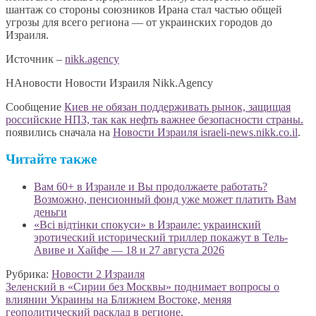
шантаж со стороны союзников Ирана стал частью общей
угрозы для всего региона — от украинских городов до
Израиля.
Источник –
nikk.agency
НАновости Новости Израиля Nikk.Agency
Сообщение
Киев не обязан поддерживать рынок, защищая
российские НПЗ, так как нефть важнее безопасности страны.
появились сначала на
Новости Израиля israeli-news.nikk.co.il
.
Читайте также
Вам 60+ в Израиле и Вы продолжаете работать?
Возможно, пенсионный фонд уже может платить Вам
деньги
«Всі відтінки спокуси» в Израиле: украинский
эротический исторический триллер покажут в Тель-
Авиве и Хайфе — 18 и 27 августа 2026
Рубрика:
Новости 2 Израиля
Навигация
Предыдущая
Зеленский в «Сирии без Москвы» поднимает вопросы о
запись:
влиянии Украины на Ближнем Востоке, меняя
по
геополитический расклад в регионе.