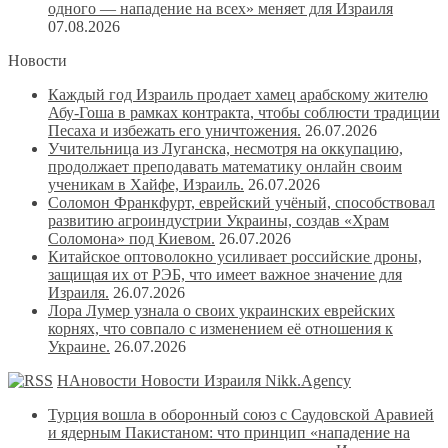
одного — нападение на всех» меняет для Израиля
07.08.2026
Новости
Каждый год Израиль продает хамец арабскому жителю
Абу-Гоша в рамках контракта, чтобы соблюсти традиции
Песаха и избежать его уничтожения.
26.07.2026
Учительница из Луганска, несмотря на оккупацию,
продолжает преподавать математику онлайн своим
ученикам в Хайфе, Израиль.
26.07.2026
Соломон Франкфурт, еврейский учёный, способствовал
развитию агроиндустрии Украины, создав «Храм
Соломона» под Киевом.
26.07.2026
Китайское оптоволокно усиливает российские дроны,
защищая их от РЭБ, что имеет важное значение для
Израиля.
26.07.2026
Лора Лумер узнала о своих украинских еврейских
корнях, что совпало с изменением её отношения к
Украине.
26.07.2026
НАновости Новости Израиля Nikk.Agency
Турция вошла в оборонный союз с Саудовской Аравией
и ядерным Пакистаном: что принцип «нападение на