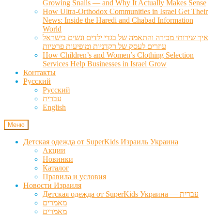
Growing Snails — and Why It Actually Makes Sense
How Ultra-Orthodox Communities in Israel Get Their
News: Inside the Haredi and Chabad Information
World
איך שירותי מכירה והתאמה של בגדי ילדים ונשים בישראל
עוזרים לעסק של רקדניות ומופיעות פרטיות
How Children’s and Women’s Clothing Selection
Services Help Businesses in Israel Grow
Контакты
Русский
Русский
עברית
English
Меню
Детская одежда от SuperKids Израиль Украина
Акции
Новинки
Каталог
Правила и условия
Новости Израиля
Детская одежда от SuperKids Украина — עברית
מאמרים
מאמרים