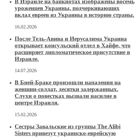
В Израиле на банкнотах изображены восемь
уроженцев Украины, подчеркивающих
вклад евреев из Украины в историю страны.
16.02.2026
После Тель-Авива и Иерусалима Украина
открывает консульский отдел в Хайфе, что
расширяет дипломатическое присутствие в
Израиле.
14.07.2026
В Бней-Браке произошли нападения на
женщин-солдат, десятки задержанных.
Слухи о повестках вызвали насилие в
центре Израиля.
15.02.2026
Сестры Завальские из группы The Alibi
Sisters привезут украинско-еврейскую