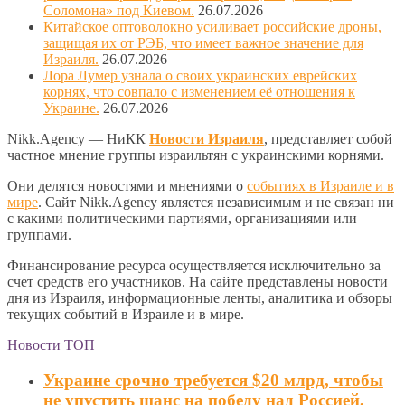
Соломона» под Киевом.
26.07.2026
Китайское оптоволокно усиливает российские дроны,
защищая их от РЭБ, что имеет важное значение для
Израиля.
26.07.2026
Лора Лумер узнала о своих украинских еврейских
корнях, что совпало с изменением её отношения к
Украине.
26.07.2026
Nikk.Agency — НиКК
Новости Израиля
, представляет собой
частное мнение группы израильтян с украинскими корнями.
Они делятся новостями и мнениями о
событиях в Израиле и в
мире
. Сайт Nikk.Agency является независимым и не связан ни
с какими политическими партиями, организациями или
группами.
Финансирование ресурса осуществляется исключительно за
счет средств его участников. На сайте представлены новости
дня из Израиля, информационные ленты, аналитика и обзоры
текущих событий в Израиле и в мире.
Новости ТОП
Украине срочно требуется $20 млрд, чтобы
не упустить шанс на победу над Россией,