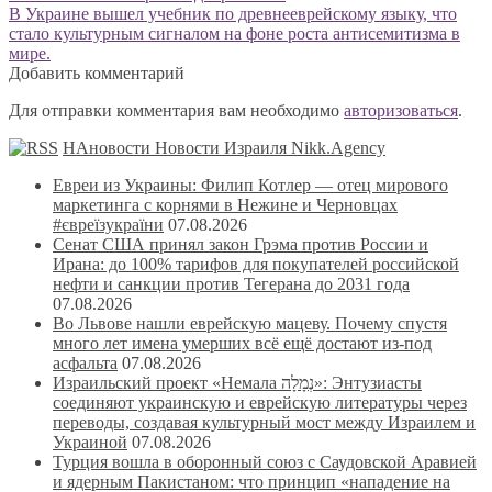
записям
Следующая
В Украине вышел учебник по древнееврейскому языку, что
запись:
стало культурным сигналом на фоне роста антисемитизма в
мире.
Добавить комментарий
Для отправки комментария вам необходимо
авторизоваться
.
НАновости Новости Израиля Nikk.Agency
Евреи из Украины: Филип Котлер — отец мирового
маркетинга с корнями в Нежине и Черновцах
#євреїзукраїни
07.08.2026
Сенат США принял закон Грэма против России и
Ирана: до 100% тарифов для покупателей российской
нефти и санкции против Тегерана до 2031 года
07.08.2026
Во Львове нашли еврейскую мацеву. Почему спустя
много лет имена умерших всё ещё достают из-под
асфальта
07.08.2026
Израильский проект «Немала נְמָלָה»: Энтузиасты
соединяют украинскую и еврейскую литературы через
переводы, создавая культурный мост между Израилем и
Украиной
07.08.2026
Турция вошла в оборонный союз с Саудовской Аравией
и ядерным Пакистаном: что принцип «нападение на