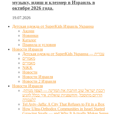
музыку, идиш и клезмер в Израиль в
октябре 2026 года.
19.07.2026
Детская одежда от SuperKids Израиль Украина
Акции
Новинки
Каталог
Правила и условия
Новости Израиля
Детская одежда от SuperKids Украина — עברית
מאמרים
מאמרים
NiKK
Новости
Новости Израиля
Новости 2 Израиля
Новости Израиля
רכבת ישראל שוב חותכת את המדינה — הצפון מנותק,
הדרום מתוסכל, והחשפניות שואלות: איך בכלל להגיע
לעבודה?
Tel Aviv–Jaffa: A City That Refuses to Fit in a Box
How Ultra-Orthodox Communities in Israel Started
Growing Snails — and Why It Actually Makes Sense