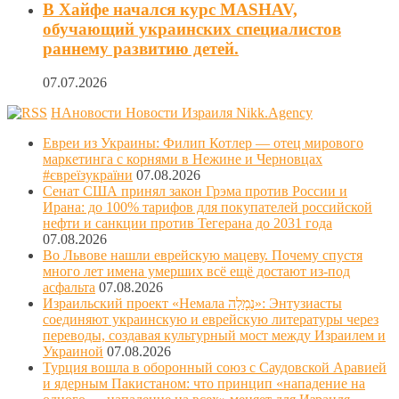
В Хайфе начался курс MASHAV,
обучающий украинских специалистов
раннему развитию детей.
07.07.2026
НАновости Новости Израиля Nikk.Agency
Евреи из Украины: Филип Котлер — отец мирового
маркетинга с корнями в Нежине и Черновцах
#євреїзукраїни
07.08.2026
Сенат США принял закон Грэма против России и
Ирана: до 100% тарифов для покупателей российской
нефти и санкции против Тегерана до 2031 года
07.08.2026
Во Львове нашли еврейскую мацеву. Почему спустя
много лет имена умерших всё ещё достают из-под
асфальта
07.08.2026
Израильский проект «Немала נְמָלָה»: Энтузиасты
соединяют украинскую и еврейскую литературы через
переводы, создавая культурный мост между Израилем и
Украиной
07.08.2026
Турция вошла в оборонный союз с Саудовской Аравией
и ядерным Пакистаном: что принцип «нападение на