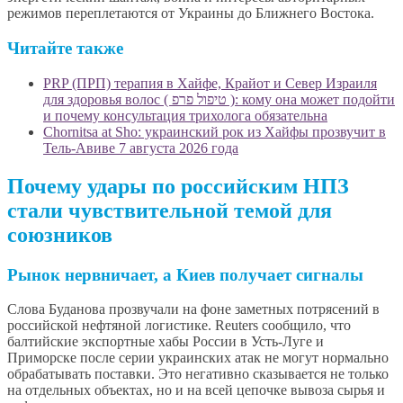
режимов переплетаются от Украины до Ближнего Востока.
Читайте также
PRP (ПРП) терапия в Хайфе, Крайот и Север Израиля
для здоровья волос ( טיפול פרפ ): кому она может подойти
и почему консультация трихолога обязательна
Chornitsa at Sho: украинский рок из Хайфы прозвучит в
Тель-Авиве 7 августа 2026 года
Почему удары по российским НПЗ
стали чувствительной темой для
союзников
Рынок нервничает, а Киев получает сигналы
Слова Буданова прозвучали на фоне заметных потрясений в
российской нефтяной логистике. Reuters сообщило, что
балтийские экспортные хабы России в Усть-Луге и
Приморске после серии украинских атак не могут нормально
обрабатывать поставки. Это негативно сказывается не только
на отдельных объектах, но и на всей цепочке вывоза сырья и