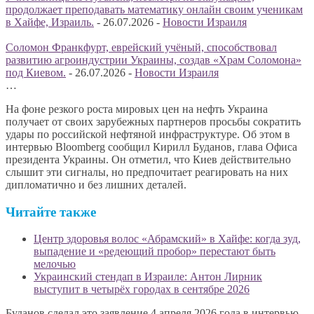
продолжает преподавать математику онлайн своим ученикам
в Хайфе, Израиль.
-
26.07.2026
-
Новости Израиля
Соломон Франкфурт, еврейский учёный, способствовал
развитию агроиндустрии Украины, создав «Храм Соломона»
под Киевом.
-
26.07.2026
-
Новости Израиля
…
На фоне резкого роста мировых цен на нефть Украина
получает от своих зарубежных партнеров просьбы сократить
удары по российской нефтяной инфраструктуре. Об этом в
интервью Bloomberg сообщил Кирилл Буданов, глава Офиса
президента Украины. Он отметил, что Киев действительно
слышит эти сигналы, но предпочитает реагировать на них
дипломатично и без лишних деталей.
Читайте также
Центр здоровья волос «Абрaмский» в Хайфе: когда зуд,
выпадение и «редеющий пробор» перестают быть
мелочью
Украинский стендап в Израиле: Антон Лирник
выступит в четырёх городах в сентябре 2026
Буданов сделал это заявление 4 апреля 2026 года в интервью,