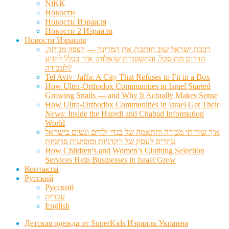
NiKK
Новости
Новости Израиля
Новости 2 Израиля
Новости Израиля
רכבת ישראל שוב חותכת את המדינה — הצפון מנותק,
הדרום מתוסכל, והחשפניות שואלות: איך בכלל להגיע
לעבודה?
Tel Aviv–Jaffa: A City That Refuses to Fit in a Box
How Ultra-Orthodox Communities in Israel Started
Growing Snails — and Why It Actually Makes Sense
How Ultra-Orthodox Communities in Israel Get Their
News: Inside the Haredi and Chabad Information
World
איך שירותי מכירה והתאמה של בגדי ילדים ונשים בישראל
עוזרים לעסק של רקדניות ומופיעות פרטיות
How Children’s and Women’s Clothing Selection
Services Help Businesses in Israel Grow
Контакты
Русский
Русский
עברית
English
Детская одежда от SuperKids Израиль Украина