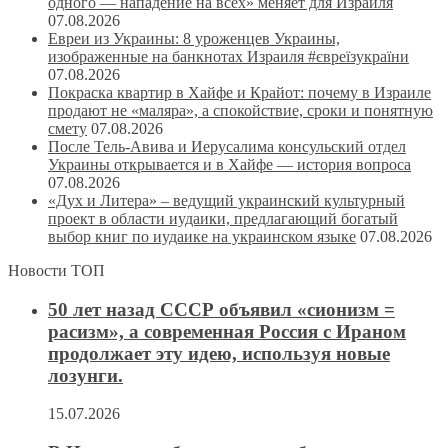
одного — нападение на всех» меняет для Израиля
07.08.2026
Евреи из Украины: 8 уроженцев Украины,
изображенные на банкнотах Израиля #євреїзукраїни
07.08.2026
Покраска квартир в Хайфе и Крайот: почему в Израиле
продают не «маляра», а спокойствие, сроки и понятную
смету
07.08.2026
После Тель-Авива и Иерусалима консульский отдел
Украины открывается и в Хайфе — история вопроса
07.08.2026
«Дух и Литера» – ведущий украинский культурный
проект в области иудаики, предлагающий богатый
выбор книг по иудаике на украинском языке
07.08.2026
Новости ТОП
50 лет назад СССР объявил «сионизм =
расизм», а современная Россия с Ираном
продолжает эту идею, используя новые
лозунги.
15.07.2026