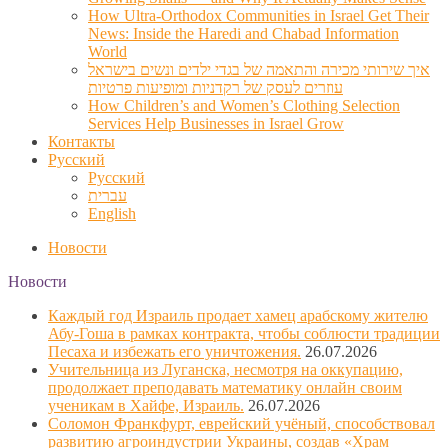
How Ultra-Orthodox Communities in Israel Get Their
News: Inside the Haredi and Chabad Information
World
איך שירותי מכירה והתאמה של בגדי ילדים ונשים בישראל
עוזרים לעסק של רקדניות ומופיעות פרטיות
How Children’s and Women’s Clothing Selection
Services Help Businesses in Israel Grow
Контакты
Русский
Русский
עברית
English
Новости
Новости
Каждый год Израиль продает хамец арабскому жителю
Абу-Гоша в рамках контракта, чтобы соблюсти традиции
Песаха и избежать его уничтожения.
26.07.2026
Учительница из Луганска, несмотря на оккупацию,
продолжает преподавать математику онлайн своим
ученикам в Хайфе, Израиль.
26.07.2026
Соломон Франкфурт, еврейский учёный, способствовал
развитию агроиндустрии Украины, создав «Храм