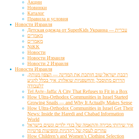
Акции
Новинки
Каталог
Правила и условия
Новости Израиля
Детская одежда от SuperKids Украина — עברית
מאמרים
מאמרים
NiKK
Новости
Новости Израиля
Новости 2 Израиля
Новости Израиля
רכבת ישראל שוב חותכת את המדינה — הצפון מנותק,
הדרום מתוסכל, והחשפניות שואלות: איך בכלל להגיע
לעבודה?
Tel Aviv–Jaffa: A City That Refuses to Fit in a Box
How Ultra-Orthodox Communities in Israel Started
Growing Snails — and Why It Actually Makes Sense
How Ultra-Orthodox Communities in Israel Get Their
News: Inside the Haredi and Chabad Information
World
איך שירותי מכירה והתאמה של בגדי ילדים ונשים בישראל
עוזרים לעסק של רקדניות ומופיעות פרטיות
How Children’s and Women’s Clothing Selection