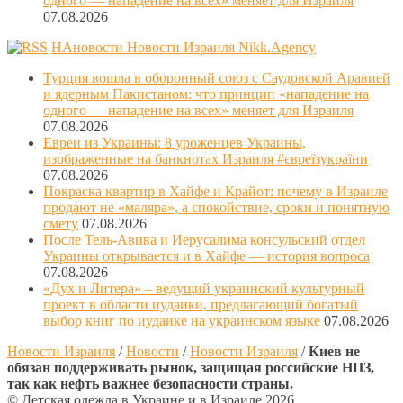
одного — нападение на всех» меняет для Израиля
07.08.2026
НАновости Новости Израиля Nikk.Agency
Турция вошла в оборонный союз с Саудовской Аравией
и ядерным Пакистаном: что принцип «нападение на
одного — нападение на всех» меняет для Израиля
07.08.2026
Евреи из Украины: 8 уроженцев Украины,
изображенные на банкнотах Израиля #євреїзукраїни
07.08.2026
Покраска квартир в Хайфе и Крайот: почему в Израиле
продают не «маляра», а спокойствие, сроки и понятную
смету
07.08.2026
После Тель-Авива и Иерусалима консульский отдел
Украины открывается и в Хайфе — история вопроса
07.08.2026
«Дух и Литера» – ведущий украинский культурный
проект в области иудаики, предлагающий богатый
выбор книг по иудаике на украинском языке
07.08.2026
Новости Израиля
/
Новости
/
Новости Израиля
/
Киев не
обязан поддерживать рынок, защищая российские НПЗ,
так как нефть важнее безопасности страны.
© Детская одежда в Украине и в Израиле 2026