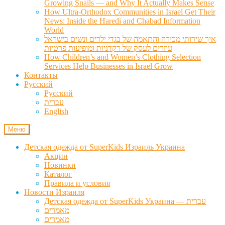
Growing Snails — and Why It Actually Makes Sense
How Ultra-Orthodox Communities in Israel Get Their
News: Inside the Haredi and Chabad Information
World
איך שירותי מכירה והתאמה של בגדי ילדים ונשים בישראל
עוזרים לעסק של רקדניות ומופיעות פרטיות
How Children’s and Women’s Clothing Selection
Services Help Businesses in Israel Grow
Контакты
Русский
Русский
עברית
English
Меню
Детская одежда от SuperKids Израиль Украина
Акции
Новинки
Каталог
Правила и условия
Новости Израиля
Детская одежда от SuperKids Украина — עברית
מאמרים
מאמרים