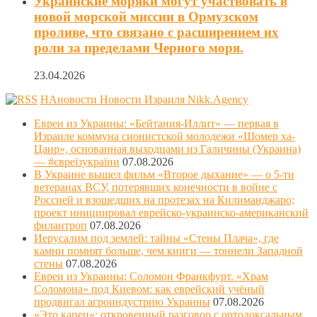
Украинские моряки могут участвовать в
новой морской миссии в Ормузском
проливе, что связано с расширением их
роли за пределами Черного моря.
23.04.2026
НАновости Новости Израиля Nikk.Agency
Евреи из Украины: «Бейтания-Иллит» — первая в
Израиле коммуна сионистской молодежи «Шомер ха-
Цаир», основанная выходцами из Галичины (Украина)
— #євреїзукраїни
07.08.2026
В Украине вышел фильм «Второе дыхание» — о 5-ти
ветеранах ВСУ, потерявших конечности в войне с
Россией и взошедших на протезах на Килиманджаро;
проект инициировал еврейско-украинско-американский
филантроп
07.08.2026
Иерусалим под землей: тайны «Стены Плача», где
камни помнят больше, чем книги — тоннели Западной
стены
07.08.2026
Евреи из Украины: Соломон Франкфурт. «Храм
Соломона» под Киевом: как еврейский учёный
продвигал агроиндустрию Украины
07.08.2026
«Это капец»: откровенный разговор с ортодоксальным