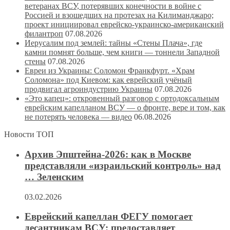
ветеранах ВСУ, потерявших конечности в войне с
Россией и взошедших на протезах на Килиманджаро;
проект инициировал еврейско-украинско-американский
филантроп
07.08.2026
Иерусалим под землей: тайны «Стены Плача», где
камни помнят больше, чем книги — тоннели Западной
стены
07.08.2026
Евреи из Украины: Соломон Франкфурт. «Храм
Соломона» под Киевом: как еврейский учёный
продвигал агроиндустрию Украины
07.08.2026
«Это капец»: откровенный разговор с ортодоксальным
еврейским капелланом ВСУ — о фронте, вере и том, как
не потерять человека — видео
06.08.2026
Новости ТОП
Архив Эпштейна-2026: как в Москве
представляли «израильский контроль» над
… Зеленским
03.02.2026
Еврейский капеллан ФЕГУ помогает
десантникам ВСУ: предоставляет