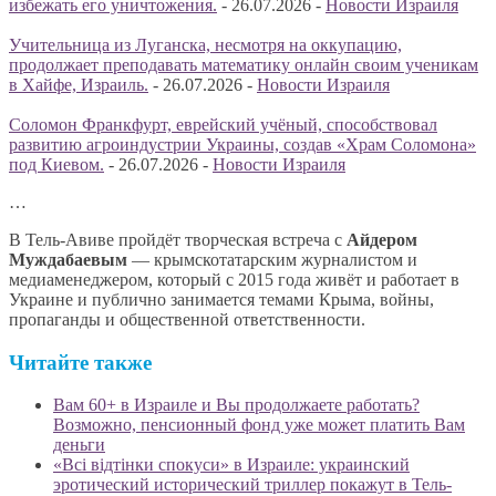
избежать его уничтожения.
-
26.07.2026
-
Новости Израиля
Учительница из Луганска, несмотря на оккупацию,
продолжает преподавать математику онлайн своим ученикам
в Хайфе, Израиль.
-
26.07.2026
-
Новости Израиля
Соломон Франкфурт, еврейский учёный, способствовал
развитию агроиндустрии Украины, создав «Храм Соломона»
под Киевом.
-
26.07.2026
-
Новости Израиля
…
В Тель-Авиве пройдёт творческая встреча с
Айдером
Муждабаевым
— крымскотатарским журналистом и
медиаменеджером, который с 2015 года живёт и работает в
Украине и публично занимается темами Крыма, войны,
пропаганды и общественной ответственности.
Читайте также
Вам 60+ в Израиле и Вы продолжаете работать?
Возможно, пенсионный фонд уже может платить Вам
деньги
«Всі відтінки спокуси» в Израиле: украинский
эротический исторический триллер покажут в Тель-