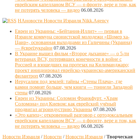
еврейским капелланом ВСУ — о фронте, вере и том, как
не потерять человека — видео
06.08.2026
НАновости Новости Израиля Nikk.Agency
Евреи из Украины: «Бейтания-Иллит» — первая в
Израиле коммуна сионистской молодежи «Шомер ха-
Цаир», основанная выходцами из Галичины (Украина)
— #євреїзукраїни
07.08.2026
В Украине вышел фильм «Второе дыхание» — о 5-ти
ветеранах ВСУ, потерявших конечности в войне с
Россией и взошедших на протезах на Килиманджаро;
проект инициировал еврейско-украинско-американский
филантроп
07.08.2026
Иерусалим под землей: тайны «Стены Плача», где
камни помнят больше, чем книги — тоннели Западной
стены
07.08.2026
Евреи из Украины: Соломон Франкфурт. «Храм
Соломона» под Киевом: как еврейский учёный
продвигал агроиндустрию Украины
07.08.2026
«Это капец»: откровенный разговор с ортодоксальным
еврейским капелланом ВСУ — о фронте, вере и том, как
не потерять человека — видео
06.08.2026
Новости Израиля
/
Новости
/
Новости Израиля
/
Творческая