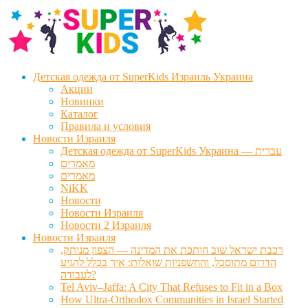
Перейти
Перейти
к
к
навигации
содержимому
Детская одежда от SuperKids Израиль Украина
Акции
Новинки
Каталог
Правила и условия
Новости Израиля
Детская одежда от SuperKids Украина — עברית
מאמרים
מאמרים
NiKK
Новости
Новости Израиля
Новости 2 Израиля
Новости Израиля
רכבת ישראל שוב חותכת את המדינה — הצפון מנותק,
הדרום מתוסכל, והחשפניות שואלות: איך בכלל להגיע
לעבודה?
Tel Aviv–Jaffa: A City That Refuses to Fit in a Box
How Ultra-Orthodox Communities in Israel Started