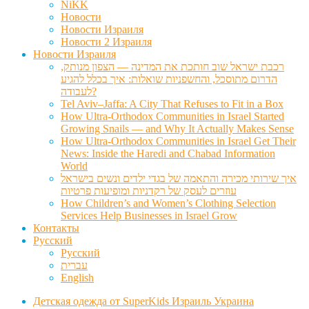
NiKK
Новости
Новости Израиля
Новости 2 Израиля
Новости Израиля
רכבת ישראל שוב חותכת את המדינה — הצפון מנותק,
הדרום מתוסכל, והחשפניות שואלות: איך בכלל להגיע
לעבודה?
Tel Aviv–Jaffa: A City That Refuses to Fit in a Box
How Ultra-Orthodox Communities in Israel Started
Growing Snails — and Why It Actually Makes Sense
How Ultra-Orthodox Communities in Israel Get Their
News: Inside the Haredi and Chabad Information
World
איך שירותי מכירה והתאמה של בגדי ילדים ונשים בישראל
עוזרים לעסק של רקדניות ומופיעות פרטיות
How Children’s and Women’s Clothing Selection
Services Help Businesses in Israel Grow
Контакты
Русский
Русский
עברית
English
Детская одежда от SuperKids Израиль Украина