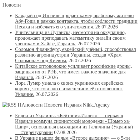
Новости
Каждый год Израиль продает хамец арабскому жителю
Абу-Гоша в рамках контракта, чтобы соблюсти традиции
Песаха и избежать его уничтожения.
26.07.2026
Учительница из Луганска, несмотря на оккупацию,
продолжает преподавать математику онлайн своим
ученикам в Хайфе, Израиль.
26.07.2026
Соломон Франкфурт, еврейский учёный, способствовал
развитию агроиндустрии Украины, создав «Храм
Соломона» под Киевом.
26.07.2026
Китайское оптоволокно усиливает российские дроны,
защищая их от РЭБ, что имеет важное значение для
Израиля.
26.07.2026
Лора Лумер узнала о своих украинских еврейских
корнях, что совпало с изменением её отношения к
Украине.
26.07.2026
НАновости Новости Израиля Nikk.Agency
Евреи из Украины: «Бейтания-Иллит» — первая в
Израиле коммуна сионистской молодежи «Шомер ха-
Цаир», основанная выходцами из Галичины (Украина)
— #євреїзукраїни
07.08.2026
В Украине вышел фильм «Второе дыхание» — о 5-ти