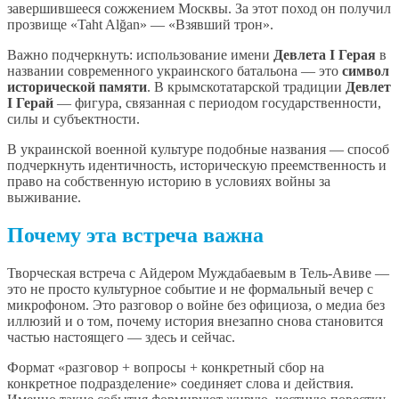
завершившееся сожжением Москвы. За этот поход он получил
прозвище «Taht Alğan» — «Взявший трон».
Важно подчеркнуть: использование имени
Девлета I Герая
в
названии современного украинского батальона — это
символ
исторической памяти
. В крымскотатарской традиции
Девлет
I Герай
— фигура, связанная с периодом государственности,
силы и субъектности.
В украинской военной культуре подобные названия — способ
подчеркнуть идентичность, историческую преемственность и
право на собственную историю в условиях войны за
выживание.
Почему эта встреча важна
Творческая встреча с Айдером Муждабаевым в Тель-Авиве —
это не просто культурное событие и не формальный вечер с
микрофоном. Это разговор о войне без официоза, о медиа без
иллюзий и о том, почему история внезапно снова становится
частью настоящего — здесь и сейчас.
Формат «разговор + вопросы + конкретный сбор на
конкретное подразделение» соединяет слова и действия.