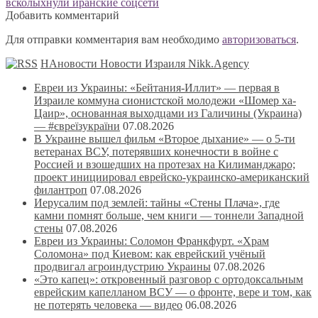
записям
запись:
всколыхнули иранские соцсети
Добавить комментарий
Для отправки комментария вам необходимо
авторизоваться
.
НАновости Новости Израиля Nikk.Agency
Евреи из Украины: «Бейтания-Иллит» — первая в
Израиле коммуна сионистской молодежи «Шомер ха-
Цаир», основанная выходцами из Галичины (Украина)
— #євреїзукраїни
07.08.2026
В Украине вышел фильм «Второе дыхание» — о 5-ти
ветеранах ВСУ, потерявших конечности в войне с
Россией и взошедших на протезах на Килиманджаро;
проект инициировал еврейско-украинско-американский
филантроп
07.08.2026
Иерусалим под землей: тайны «Стены Плача», где
камни помнят больше, чем книги — тоннели Западной
стены
07.08.2026
Евреи из Украины: Соломон Франкфурт. «Храм
Соломона» под Киевом: как еврейский учёный
продвигал агроиндустрию Украины
07.08.2026
«Это капец»: откровенный разговор с ортодоксальным
еврейским капелланом ВСУ — о фронте, вере и том, как
не потерять человека — видео
06.08.2026