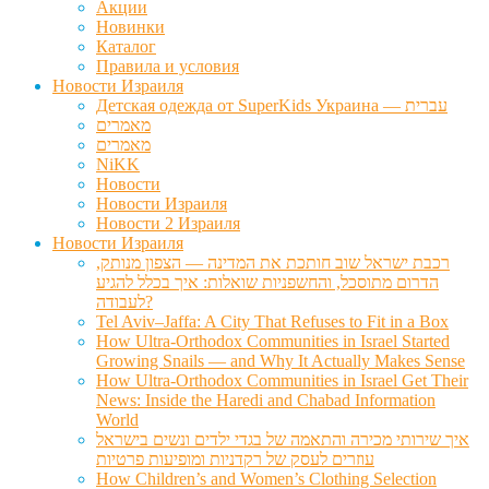
Акции
Новинки
Каталог
Правила и условия
Новости Израиля
Детская одежда от SuperKids Украина — עברית
מאמרים
מאמרים
NiKK
Новости
Новости Израиля
Новости 2 Израиля
Новости Израиля
רכבת ישראל שוב חותכת את המדינה — הצפון מנותק,
הדרום מתוסכל, והחשפניות שואלות: איך בכלל להגיע
לעבודה?
Tel Aviv–Jaffa: A City That Refuses to Fit in a Box
How Ultra-Orthodox Communities in Israel Started
Growing Snails — and Why It Actually Makes Sense
How Ultra-Orthodox Communities in Israel Get Their
News: Inside the Haredi and Chabad Information
World
איך שירותי מכירה והתאמה של בגדי ילדים ונשים בישראל
עוזרים לעסק של רקדניות ומופיעות פרטיות
How Children’s and Women’s Clothing Selection