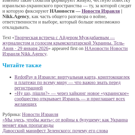
Именно такие события формируют живую, честную повестку
израильско-украинского пространства — ту, за которой следят
и которую фиксируют
НАновости —
Новости Израиля
|
Nikk.Agency
, как часть общего разговора о войне,
ответственности и выборе, который больше невозможно
откладывать.
Text «
Творческая встреча с Айдером Муждабаевым —
журналистом и голосом крымскотатарской Украины. Тель-
Авив · 29 января 2026
» appeared first on
НАновости Новости
Израиля Nikk.Agency
.
Читайте также
RedotPay в Израиле: виртуальная карта, криптокошелек
и платежи по всему миру — что важно знать перед
регистрацией
«Ну шо, пішли?» — через хайкинг новое «украинское»
сообщество открывает Израиль — и приглашает всех
желающих
Рубрика:
Новости Израиля
Навигация
Предыдущая
«Мы здесь, чтобы жить»: от войны к будущему: как Украина
запись:
меняет язык пропаганды
по
Следующая
Давосский манифест Зеленского: почему его слова