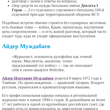
разговор с залом и ответы на вопросы;
сбор средств на нужды батальона имени
Девлета I
Герая
— 2-го отдельного стрелкового батальона 109-й
отдельной бригады территориальной обороны ВСУ.
Подобные встречи обычно строятся без сценарных заготовок:
есть базовые темы — война, Крым, пропаганда, внутренняя
цена сопротивления — и есть живой разговор, который часто
уходит туда, куда не уходят официальные выступления.
Айдер Муждабаев
«Журналист, основатель руzофобии как точной
науки. Мыслитель, аналитик, точно
предсказавший эту войну» — так он описывает
себя в своем аккаунте Фейсбук.
Айдер Иззетович Муждабаев
родился 8 марта 1972 года в
Тамбове. По происхождению — крымский татарин. Владеет
русским, украинским и крымскотатарским языками.
Его профессиональная карьера началась в региональной
журналистике в начале 1990-х годов. В дальнейшем он более
17 лет работал в одной из крупнейших российских газет, где
прошёл путь от корреспондента до заместителя главного