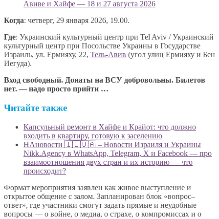
Авиве и Хайфе — 18 и 27 августа 2026
Когда
: четверг, 29 января 2026, 19.00.
Где
: Украинский культурный центр при Tel Aviv / Украинский
культурный центр при Посольстве Украины в Государстве
Израиль, ул. Ермияху, 22,
Тель-Авив
(угол улиц Ермияху и Бен
Иегуда).
Вход свободный. Донаты на ВСУ добровольны. Билетов
нет. — надо просто прийти …
Читайте также
Капсульный ремонт в Хайфе и Крайот: что должно
входить в квартиру, готовую к заселению
НАновости 🇮🇱🇺🇦 – Новости Израиля и Украины
Nikk.Agency в WhatsApp, Telegram, X и Facebook — про
взаимоотношения двух стран и их историю — что
происходит?
Формат мероприятия заявлен как живое выступление и
открытое общение с залом. Запланирован блок «вопрос–
ответ», где участники смогут задать прямые и неудобные
вопросы — о войне, о медиа, о страхе, о компромиссах и о