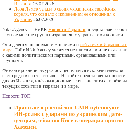
Израиля.
26.07.2026
Лора Лумер узнала о своих украинских еврейских
корнях, что совпало с изменением её отношения к
Украине.
26.07.2026
Nikk.Agency — НиКК
Новости Израиля
, представляет собой
частное мнение группы израильтян с украинскими корнями.
Они делятся новостями и мнениями о
событиях в Израиле и в
мире
. Сайт Nikk.Agency является независимым и не связан ни
с какими политическими партиями, организациями или
группами.
Финансирование ресурса осуществляется исключительно за
счет средств его участников. На сайте представлены новости
дня из Израиля, информационные ленты, аналитика и обзоры
текущих событий в Израиле и в мире.
Новости ТОП
Иранские и российские СМИ публикуют
ИИ-ролик с ударами по украинским дата-
центрам, обвиняя Киев в операции против
Хаменеи.