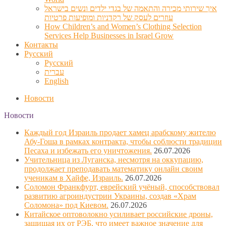
איך שירותי מכירה והתאמה של בגדי ילדים ונשים בישראל
עוזרים לעסק של רקדניות ומופיעות פרטיות
How Children’s and Women’s Clothing Selection
Services Help Businesses in Israel Grow
Контакты
Русский
Русский
עברית
English
Новости
Новости
Каждый год Израиль продает хамец арабскому жителю
Абу-Гоша в рамках контракта, чтобы соблюсти традиции
Песаха и избежать его уничтожения.
26.07.2026
Учительница из Луганска, несмотря на оккупацию,
продолжает преподавать математику онлайн своим
ученикам в Хайфе, Израиль.
26.07.2026
Соломон Франкфурт, еврейский учёный, способствовал
развитию агроиндустрии Украины, создав «Храм
Соломона» под Киевом.
26.07.2026
Китайское оптоволокно усиливает российские дроны,
защищая их от РЭБ, что имеет важное значение для