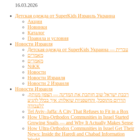
16.03.2026
Детская одежда от SuperKids Израиль Украина
Акции
Новинки
Каталог
Правила и условия
Новости Израиля
Детская одежда от SuperKids Украина — עברית
מאמרים
מאמרים
NiKK
Новости
Новости Израиля
Новости 2 Израиля
Новости Израиля
רכבת ישראל שוב חותכת את המדינה — הצפון מנותק,
הדרום מתוסכל, והחשפניות שואלות: איך בכלל להגיע
לעבודה?
Tel Aviv–Jaffa: A City That Refuses to Fit in a Box
How Ultra-Orthodox Communities in Israel Started
Growing Snails — and Why It Actually Makes Sense
How Ultra-Orthodox Communities in Israel Get Their
News: Inside the Haredi and Chabad Information
World