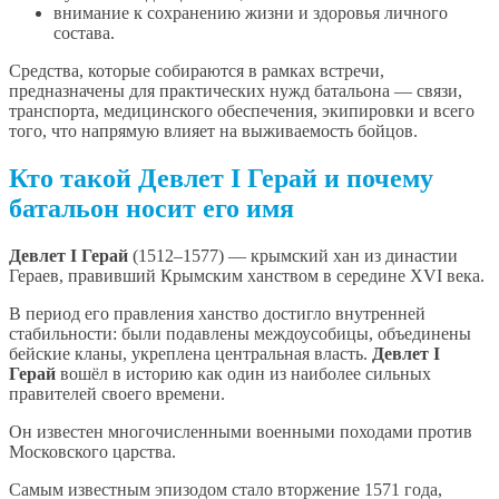
внимание к сохранению жизни и здоровья личного
состава.
Средства, которые собираются в рамках встречи,
предназначены для практических нужд батальона — связи,
транспорта, медицинского обеспечения, экипировки и всего
того, что напрямую влияет на выживаемость бойцов.
Кто такой Девлет I Герай и почему
батальон носит его имя
Девлет I Герай
(1512–1577) — крымский хан из династии
Гераев, правивший Крымским ханством в середине XVI века.
В период его правления ханство достигло внутренней
стабильности: были подавлены междоусобицы, объединены
бейские кланы, укреплена центральная власть.
Девлет I
Герай
вошёл в историю как один из наиболее сильных
правителей своего времени.
Он известен многочисленными военными походами против
Московского царства.
Самым известным эпизодом стало вторжение 1571 года,