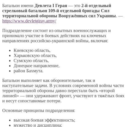
Батальон имени
Девлета I Герая
— это
2-й отдельный
стрелковый батальон 109-й отдельной бригады Сил
территориальной обороны Вооружённых сил Украины
. —
https://www.devletgiray.army/
Подразделение состоит из опытных военнослужащих и
принимало участие в боевых действиях на ключевых
направлениях российско-украинской войны, включая:
Киевскую область,
Харьковскую область,
Сумскую область,
Донецкое направление,
район Бахмута.
Батальон выполняет как оборонительные, так и
наступательные задачи. В условиях современной войны части
территориальной обороны давно перестали быть «второй
линией» — они удерживают фронт, участвуют в тяжёлых боях
и несут сопоставимые потери.
Основные принципы подразделения:
высокая боевая эффективность;
мужество и дисциплина;