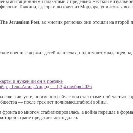
нены агитационными плакатами с предельно жесткой визуальной
ологии Толкина, где орки выходят из Мордора, уничтожая все в
The Jerusalem Post
, во многих регионах они отошли на второй п
ские военные держат детей на плечах, поднимают младенцев на
-карты и нужен ли он в поездке
йфа, Тель-Авив, Ашдод — 1,3,4 ноября 2026
ще в августе, но именно сейчас она стала заметной частью горо
общества — после трех лет полномасштабной войны.
я фронта во многом стабилизировалась, а война перешла в фор
которой стране предстоит жить долго.