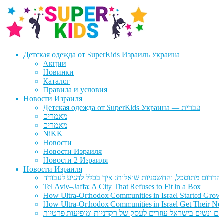
Перейти
Перейти
к
к
навигации
содержимому
Детская одежда от SuperKids Израиль Украина
Акции
Новинки
Каталог
Правила и условия
Новости Израиля
Детская одежда от SuperKids Украина — עברית
מאמרים
מאמרים
NiKK
Новости
Новости Израиля
Новости 2 Израиля
Новости Израиля
Tel Aviv–Jaffa: A City That Refuses to Fit in a Box
How Ultra-Orthodox Communities in Israel Started Gro
How Ultra-Orthodox Communities in Israel Get Their Ne
ם ונשים בישראל עוזרים לעסק של רקדניות ומופיעות פרטיות