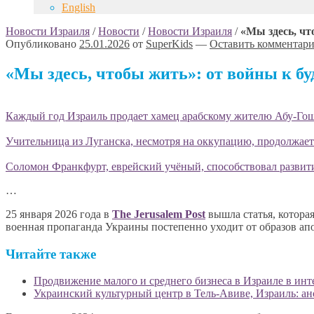
English
Новости Израиля
/
Новости
/
Новости Израиля
/
«Мы здесь, чт
Опубликовано
25.01.2026
от
SuperKids
—
Оставить комментар
«Мы здесь, чтобы жить»: от войны к б
Каждый год Израиль продает хамец арабскому жителю Абу-Гоша
Учительница из Луганска, несмотря на оккупацию, продолжает
Соломон Франкфурт, еврейский учёный, способствовал развит
…
25 января 2026 года в
The Jerusalem Post
вышла статья, котора
военная пропаганда Украины постепенно уходит от образов ап
Читайте также
Продвижение малого и среднего бизнеса в Израиле в инт
Украинский культурный центр в Тель-Авиве, Израиль: а