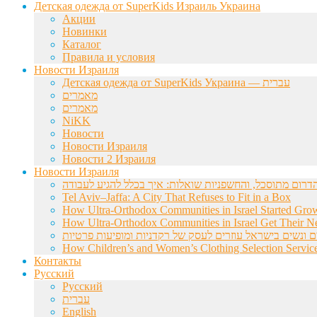
Детская одежда от SuperKids Израиль Украина
Акции
Новинки
Каталог
Правила и условия
Новости Израиля
Детская одежда от SuperKids Украина — עברית
מאמרים
מאמרים
NiKK
Новости
Новости Израиля
Новости 2 Израиля
Новости Израиля
Tel Aviv–Jaffa: A City That Refuses to Fit in a Box
How Ultra-Orthodox Communities in Israel Started Gro
How Ultra-Orthodox Communities in Israel Get Their Ne
ם ונשים בישראל עוזרים לעסק של רקדניות ומופיעות פרטיות
How Children’s and Women’s Clothing Selection Service
Контакты
Русский
Русский
עברית
English