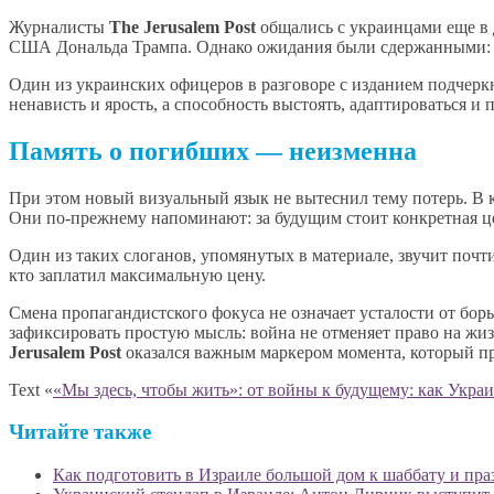
Журналисты
The Jerusalem Post
общались с украинцами еще в 
США Дональда Трампа. Однако ожидания были сдержанными: вс
Один из украинских офицеров в разговоре с изданием подчерк
ненависть и ярость, а способность выстоять, адаптироваться и
Память о погибших — неизменна
При этом новый визуальный язык не вытеснил тему потерь. В 
Они по-прежнему напоминают: за будущим стоит конкретная ц
Один из таких слоганов, упомянутых в материале, звучит почт
кто заплатил максимальную цену.
Смена пропагандистского фокуса не означает усталости от бор
зафиксировать простую мысль: война не отменяет право на жи
Jerusalem Post
оказался важным маркером момента, который 
Text «
«Мы здесь, чтобы жить»: от войны к будущему: как Укра
Читайте также
Как подготовить в Израиле большой дом к шаббату и пр