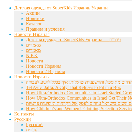
Детская одежда от SuperKids Израиль Украина
Акции
Новинки
Каталог
Правила и условия
Новости Израиля
Детская одежда от SuperKids Украина — עברית
מאמרים
מאמרים
NiKK
Новости
Новости Израиля
Новости 2 Израиля
Новости Израиля
Tel Aviv–Jaffa: A City That Refuses to Fit in a Box
How Ultra-Orthodox Communities in Israel Started Gro
How Ultra-Orthodox Communities in Israel Get Their Ne
ם ונשים בישראל עוזרים לעסק של רקדניות ומופיעות פרטיות
How Children’s and Women’s Clothing Selection Service
Контакты
Русский
Русский
עברית