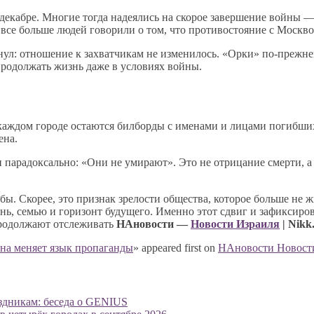
декабре. Многие тогда надеялись на скорое завершение войны —
е больше людей говорили о том, что противостояние с Москвой
нул: отношение к захватчикам не изменилось. «Орки» по-прежне
 продолжать жизнь даже в условиях войны.
каждом городе остаются билборды с именами и лицами погибших
ена.
и парадоксально: «Они не умирают». Это не отрицание смерти, 
ьбы. Скорее, это признак зрелости общества, которое больше не
знь, семью и горизонт будущего. Именно этот сдвиг и зафиксир
продолжают отслеживать
НАновости —
Новости Израиля
| Nikk
ина меняет язык пропаганды
» appeared first on
НАновости Новости
аздникам: беседа о GENIUS