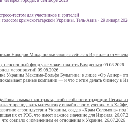
 четырёх городах в сентябре 2026
тресс-тестом для участников и зрителей
голосом крымскотатарской Украины. Тель-Авив · 29 января 202
ников Народов Мира, проживающая сейчас в Израиле и отмече
о, пенсионный фонд уже может платить Вам деньги
09.08.2026
нонсы мероприятий
09.08.2026
ика Украины Максима-Вольфа Булыгина: в лицее «Ор Авнер» о
 показывает разные компании — и что с этим делать бизнесу в И
-Гоша в рамках контракта, чтобы соблюсти традиции Песаха и 
лжает преподавать математику онлайн своим ученикам в Хайфе,
развитию агроиндустрии Украины, создав «Храм Соломона» под
ищая их от РЭБ, что имеет важное значение для Израиля.
26.07.
 что совпало с изменением её отношения к Украине.
26.07.2026