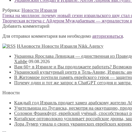
Украинский стендап в Израиле: Антон Лирник выступит в
Рубрика:
Новости Израиля
Навигация
Предыдущая
Гонка на миллион: почему новый сезон израильского шоу стал с
запись:
Следующая
Творческая встреча с Айдером Муждабаевым — журналистом и 
по
запись:
Добавить комментарий
записям
Для отправки комментария вам необходимо
авторизоваться
.
НАновости Новости Израиля Nikk.Agency
Украинка Ярослава Левицкая — единственная из Правед
Хайфе
09.08.2026
Вам 60+ в Израиле и Вы продолжаете работать? Возможн
Украинский культурный центр в Тель-Авиве, Израиль: а
В Житомире почтили память еврейского героя — защитн
Почему один и тот же запрос в ChatGPT сегодня и завтра
Новости
Каждый год Израиль продает хамец арабскому жителю Абу
Учительница из Луганска, несмотря на оккупацию, продо
Соломон Франкфурт, еврейский учёный, способствовал 
Китайское оптоволокно усиливает российские дроны, защ
Лора Лумер узнала о своих украинских еврейских корнях,