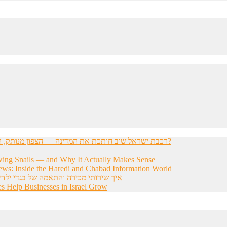
רכבת ישראל שוב חותכת את המדינה — הצפון מנותק, הדרום מתוסכל, והחשפניות שואלות: איך בכלל להגיע לעבודה?
wing Snails — and Why It Actually Makes Sense
ws: Inside the Haredi and Chabad Information World
איך שירותי מכירה והתאמה של בגדי ילדי
s Help Businesses in Israel Grow