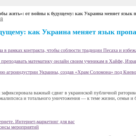
обы жить»: от войны к будущему: как Украина меняет язык 
ий
удущему: как Украина меняет язык проп
 в рамках контракта, чтобы соблюсти традиции Песаха и избеж
 преподавать математику онлайн своим ученикам в Хайфе, Изра
ию агроиндустрии Украины, создав «Храм Соломона» под Киево
я зафиксировала важный сдвиг в украинской публичной риторик
окалипсиса и тотального уничтожения — к теме жизни, семьи и 
ернете. Интернет-маркетинг для вас
нонсы мероприятий