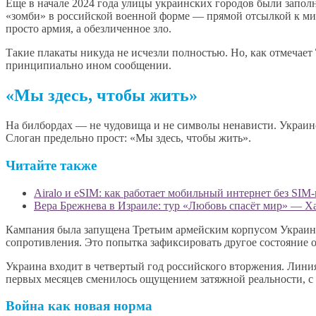
Еще в начале 2024 года улицы украинских городов были запол
«зомби» в российской военной форме — прямой отсылкой к миф
просто армия, а обезличенное зло.
Такие плакаты никуда не исчезли полностью. Но, как отмечает
принципиально ином сообщении.
«Мы здесь, чтобы жить»
На билбордах — не чудовища и не символы ненависти. Украин
Слоган предельно прост: «Мы здесь, чтобы жить».
Читайте также
Airalo и eSIM: как работает мобильный интернет без SIM
Вера Брежнева в Израиле: тур «Любовь спасёт мир» — Ха
Кампания была запущена Третьим армейским корпусом Украины е
сопротивления. Это попытка зафиксировать другое состояние 
Украина входит в четвертый год российского вторжения. Лини
первых месяцев сменилось ощущением затяжной реальности, с 
Война как новая норма