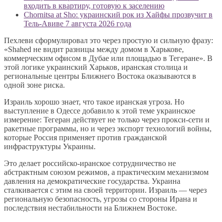
входить в квартиру, готовую к заселению
Chornitsa at Sho: украинский рок из Хайфы прозвучит в
Тель-Авиве 7 августа 2026 года
Пехлеви сформулировал это через простую и сильную фразу:
«Shahed не видит разницы между домом в Харькове,
коммерческим офисом в Дубае или площадью в Тегеране». В
этой логике украинский Харьков, иранская столица и
региональные центры Ближнего Востока оказываются в
одной зоне риска.
Израиль хорошо знает, что такое иранская угроза. Но
выступление в Одессе добавило к этой теме украинское
измерение: Тегеран действует не только через прокси-сети и
ракетные программы, но и через экспорт технологий войны,
которые Россия применяет против гражданской
инфраструктуры Украины.
Это делает российско-иранское сотрудничество не
абстрактным союзом режимов, а практическим механизмом
давления на демократические государства. Украина
сталкивается с этим на своей территории. Израиль — через
региональную безопасность, угрозы со стороны Ирана и
последствия нестабильности на Ближнем Востоке.