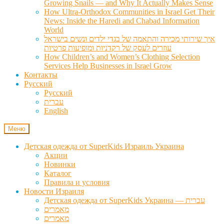
Growing Snails — and Why It Actually Makes Sense
How Ultra-Orthodox Communities in Israel Get Their
News: Inside the Haredi and Chabad Information
World
איך שירותי מכירה והתאמה של בגדי ילדים ונשים בישראל
עוזרים לעסק של רקדניות ומופיעות פרטיות
How Children’s and Women’s Clothing Selection
Services Help Businesses in Israel Grow
Контакты
Русский
Русский
עברית
English
Меню
Детская одежда от SuperKids Израиль Украина
Акции
Новинки
Каталог
Правила и условия
Новости Израиля
Детская одежда от SuperKids Украина — עברית
מאמרים
מאמרים