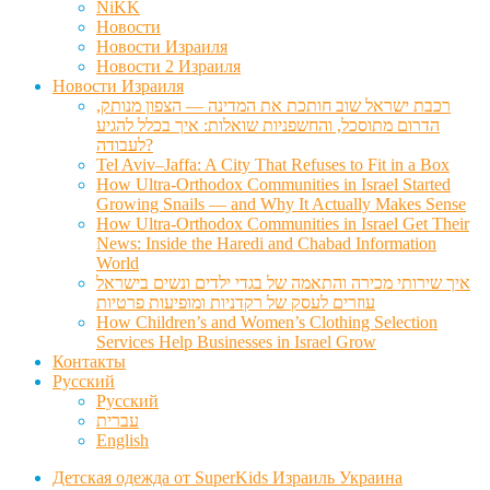
NiKK
Новости
Новости Израиля
Новости 2 Израиля
Новости Израиля
רכבת ישראל שוב חותכת את המדינה — הצפון מנותק,
הדרום מתוסכל, והחשפניות שואלות: איך בכלל להגיע
לעבודה?
Tel Aviv–Jaffa: A City That Refuses to Fit in a Box
How Ultra-Orthodox Communities in Israel Started
Growing Snails — and Why It Actually Makes Sense
How Ultra-Orthodox Communities in Israel Get Their
News: Inside the Haredi and Chabad Information
World
איך שירותי מכירה והתאמה של בגדי ילדים ונשים בישראל
עוזרים לעסק של רקדניות ומופיעות פרטיות
How Children’s and Women’s Clothing Selection
Services Help Businesses in Israel Grow
Контакты
Русский
Русский
עברית
English
Детская одежда от SuperKids Израиль Украина