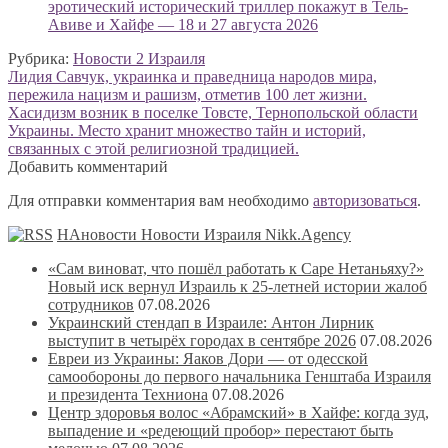
эротический исторический триллер покажут в Тель-
Авиве и Хайфе — 18 и 27 августа 2026
Рубрика:
Новости 2 Израиля
Навигация
Предыдущая
Лидия Савчук, украинка и праведница народов мира,
запись:
пережила нацизм и рашизм, отметив 100 лет жизни.
по
Следующая
Хасидизм возник в поселке Товсте, Тернопольской области
записям
запись:
Украины. Место хранит множество тайн и историй,
связанных с этой религиозной традицией.
Добавить комментарий
Для отправки комментария вам необходимо
авторизоваться
.
НАновости Новости Израиля Nikk.Agency
«Сам виноват, что пошёл работать к Саре Нетаньяху?»
Новый иск вернул Израиль к 25-летней истории жалоб
сотрудников
07.08.2026
Украинский стендап в Израиле: Антон Лирник
выступит в четырёх городах в сентябре 2026
07.08.2026
Евреи из Украины: Яаков Дори — от одесской
самообороны до первого начальника Генштаба Израиля
и президента Техниона
07.08.2026
Центр здоровья волос «Абрaмский» в Хайфе: когда зуд,
выпадение и «редеющий пробор» перестают быть