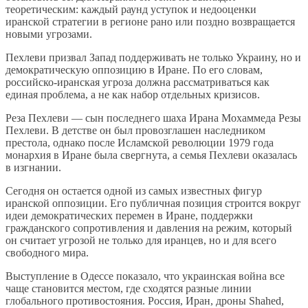
теоретическим: каждый раунд уступок и недооценки
иранской стратегии в регионе рано или поздно возвращается
новыми угрозами.
Пехлеви призвал Запад поддерживать не только Украину, но и
демократическую оппозицию в Иране. По его словам,
российско-иранская угроза должна рассматриваться как
единая проблема, а не как набор отдельных кризисов.
Реза Пехлеви — сын последнего шаха Ирана Мохаммеда Резы
Пехлеви. В детстве он был провозглашен наследником
престола, однако после Исламской революции 1979 года
монархия в Иране была свергнута, а семья Пехлеви оказалась
в изгнании.
Сегодня он остается одной из самых известных фигур
иранской оппозиции. Его публичная позиция строится вокруг
идеи демократических перемен в Иране, поддержки
гражданского сопротивления и давления на режим, который
он считает угрозой не только для иранцев, но и для всего
свободного мира.
Выступление в Одессе показало, что украинская война все
чаще становится местом, где сходятся разные линии
глобального противостояния. Россия, Иран, дроны Shahed,