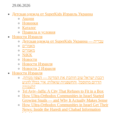
29.06.2026
Детская одежда от SuperKids Израиль Украина
Акции
Новинки
Каталог
Правила и условия
Новости Израиля
Детская одежда от SuperKids Украина — עברית
מאמרים
מאמרים
NiKK
Новости
Новости Израиля
Новости 2 Израиля
Новости Израиля
רכבת ישראל שוב חותכת את המדינה — הצפון מנותק,
הדרום מתוסכל, והחשפניות שואלות: איך בכלל להגיע
לעבודה?
Tel Aviv–Jaffa: A City That Refuses to Fit in a Box
How Ultra-Orthodox Communities in Israel Started
Growing Snails — and Why It Actually Makes Sense
How Ultra-Orthodox Communities in Israel Get Their
News: Inside the Haredi and Chabad Information