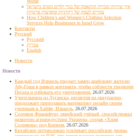
World
איך שירותי מכירה והתאמה של בגדי ילדים ונשים בישראל
עוזרים לעסק של רקדניות ומופיעות פרטיות
How Children’s and Women’s Clothing Selection
Services Help Businesses in Israel Grow
Контакты
Русский
Русский
עברית
English
Новости
Новости
Каждый год Израиль продает хамец арабскому жителю
Абу-Гоша в рамках контракта, чтобы соблюсти традиции
Песаха и избежать его уничтожения.
26.07.2026
Учительница из Луганска, несмотря на оккупацию,
продолжает преподавать математику онлайн своим
ученикам в Хайфе, Израиль.
26.07.2026
Соломон Франкфурт, еврейский учёный, способствовал
развитию агроиндустрии Украины, создав «Храм
Соломона» под Киевом.
26.07.2026
Китайское оптоволокно усиливает российские дроны,
защищая их от РЭБ, что имеет важное значение для