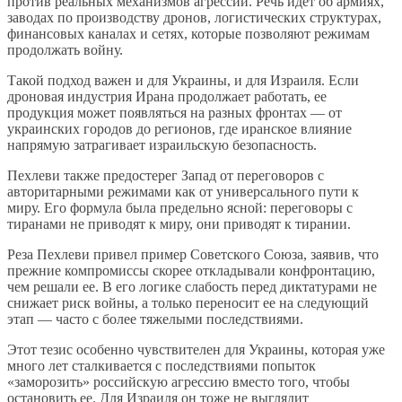
против реальных механизмов агрессии. Речь идет об армиях,
заводах по производству дронов, логистических структурах,
финансовых каналах и сетях, которые позволяют режимам
продолжать войну.
Такой подход важен и для Украины, и для Израиля. Если
дроновая индустрия Ирана продолжает работать, ее
продукция может появляться на разных фронтах — от
украинских городов до регионов, где иранское влияние
напрямую затрагивает израильскую безопасность.
Пехлеви также предостерег Запад от переговоров с
авторитарными режимами как от универсального пути к
миру. Его формула была предельно ясной: переговоры с
тиранами не приводят к миру, они приводят к тирании.
Реза Пехлеви привел пример Советского Союза, заявив, что
прежние компромиссы скорее откладывали конфронтацию,
чем решали ее. В его логике слабость перед диктатурами не
снижает риск войны, а только переносит ее на следующий
этап — часто с более тяжелыми последствиями.
Этот тезис особенно чувствителен для Украины, которая уже
много лет сталкивается с последствиями попыток
«заморозить» российскую агрессию вместо того, чтобы
остановить ее. Для Израиля он тоже не выглядит