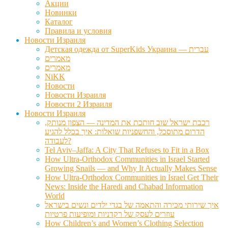
Акции
Новинки
Каталог
Правила и условия
Новости Израиля
Детская одежда от SuperKids Украина — עברית
מאמרים
מאמרים
NiKK
Новости
Новости Израиля
Новости 2 Израиля
Новости Израиля
רכבת ישראל שוב חותכת את המדינה — הצפון מנותק,
הדרום מתוסכל, והחשפניות שואלות: איך בכלל להגיע
לעבודה?
Tel Aviv–Jaffa: A City That Refuses to Fit in a Box
How Ultra-Orthodox Communities in Israel Started
Growing Snails — and Why It Actually Makes Sense
How Ultra-Orthodox Communities in Israel Get Their
News: Inside the Haredi and Chabad Information
World
איך שירותי מכירה והתאמה של בגדי ילדים ונשים בישראל
עוזרים לעסק של רקדניות ומופיעות פרטיות
How Children’s and Women’s Clothing Selection