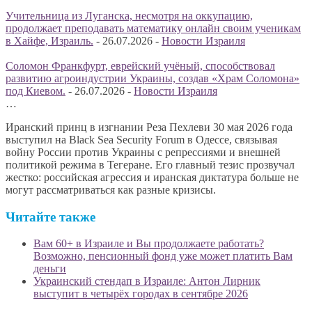
Учительница из Луганска, несмотря на оккупацию,
продолжает преподавать математику онлайн своим ученикам
в Хайфе, Израиль.
-
26.07.2026
-
Новости Израиля
Соломон Франкфурт, еврейский учёный, способствовал
развитию агроиндустрии Украины, создав «Храм Соломона»
под Киевом.
-
26.07.2026
-
Новости Израиля
…
Иранский принц в изгнании Реза Пехлеви 30 мая 2026 года
выступил на Black Sea Security Forum в Одессе, связывая
войну России против Украины с репрессиями и внешней
политикой режима в Тегеране. Его главный тезис прозвучал
жестко: российская агрессия и иранская диктатура больше не
могут рассматриваться как разные кризисы.
Читайте также
Вам 60+ в Израиле и Вы продолжаете работать?
Возможно, пенсионный фонд уже может платить Вам
деньги
Украинский стендап в Израиле: Антон Лирник
выступит в четырёх городах в сентябре 2026