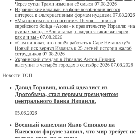
Через сутки Трамп изменил её смысл
07.08.2026
Израильские караимы на фоне возобновившегося
интереса к альтернативным формам иудаизма
07.08.2026
«Мы просим вас о спасении»: 16 мая — призыв
еврейского бойца «Азова» к правительству Израиля: «на
руинах завода «Азовсталь», находятся такие же евреи,
как я и вы»
07.08.2026
«Сам виноват, что пошёл работать к Саре Нетаньяху?»
Новый иск вернул Израиль к 25-летней истории жалоб
сотрудников
07.08.2026
Украинский стендап в Израиле: Антон Лирник
выступит в четырёх городах в сентябре 2026
07.08.2026
Новости ТОП
Давид Горовиц, юный идеалист из
Дрогобыча, стал первым президентом
центрального банка Израиля.
05.06.2026
Военный капеллан Яков Синяков на
Киевском форуме заявил, что мир требует не