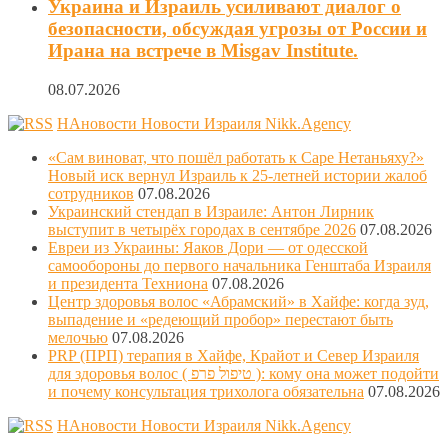
Украина и Израиль усиливают диалог о
безопасности, обсуждая угрозы от России и
Ирана на встрече в Misgav Institute.
08.07.2026
НАновости Новости Израиля Nikk.Agency
«Сам виноват, что пошёл работать к Саре Нетаньяху?»
Новый иск вернул Израиль к 25-летней истории жалоб
сотрудников
07.08.2026
Украинский стендап в Израиле: Антон Лирник
выступит в четырёх городах в сентябре 2026
07.08.2026
Евреи из Украины: Яаков Дори — от одесской
самообороны до первого начальника Генштаба Израиля
и президента Техниона
07.08.2026
Центр здоровья волос «Абрaмский» в Хайфе: когда зуд,
выпадение и «редеющий пробор» перестают быть
мелочью
07.08.2026
PRP (ПРП) терапия в Хайфе, Крайот и Север Израиля
для здоровья волос ( טיפול פרפ ): кому она может подойти
и почему консультация трихолога обязательна
07.08.2026
НАновости Новости Израиля Nikk.Agency