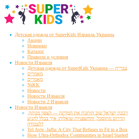
Перейти
Перейти
к
к
навигации
содержимому
Детская одежда от SuperKids Израиль Украина
Акции
Новинки
Каталог
Правила и условия
Новости Израиля
Детская одежда от SuperKids Украина — עברית
מאמרים
מאמרים
NiKK
Новости
Новости Израиля
Новости 2 Израиля
Новости Израиля
רכבת ישראל שוב חותכת את המדינה — הצפון מנותק,
הדרום מתוסכל, והחשפניות שואלות: איך בכלל להגיע
לעבודה?
Tel Aviv–Jaffa: A City That Refuses to Fit in a Box
How Ultra-Orthodox Communities in Israel Started