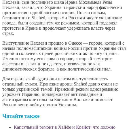
Пехлеви, сын последнего шаха Ирана Мохаммеда Резы
Пехлеви, заявил, что Украина и иранский народ фактически
противостоят одной логике насилия. По его словам,
беспилотники Shahed, которыми Россия атакует украинские
города, были созданы тем же режимом, который подавлял
протесты в Иране и продолжает удерживать власть через
страх.
Выступление Пехлеви прошло в Одессе — городе, который с
начала полномасштабной войны России против Украины стал
одной из ключевых целей российских атак по югу страны.
Именно поэтому его слова о городе, который «смотрит
агрессии в глаза» и не сдается, прозвучали не как
дипломатическая формула, а как политический сигнал.
Для израильской аудитории в этом выступлении есть
отдельный смысл. Иранские дроны Shahed давно стали не
только украинской темой. Иранский режим одновременно
угрожает Израилю, поддерживает антизападные и
антиизраильские силы на Ближнем Востоке и помогает
России вести войну против Украины.
Читайте также
Капсульный ремонт в Хайфе и Крайот: что должно