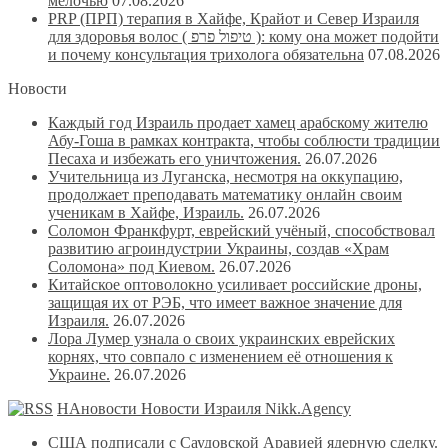
мелочью
07.08.2026
PRP (ПРП) терапия в Хайфе, Крайот и Север Израиля
для здоровья волос ( טיפול פרפ ): кому она может подойти
и почему консультация трихолога обязательна
07.08.2026
Новости
Каждый год Израиль продает хамец арабскому жителю
Абу-Гоша в рамках контракта, чтобы соблюсти традиции
Песаха и избежать его уничтожения.
26.07.2026
Учительница из Луганска, несмотря на оккупацию,
продолжает преподавать математику онлайн своим
ученикам в Хайфе, Израиль.
26.07.2026
Соломон Франкфурт, еврейский учёный, способствовал
развитию агроиндустрии Украины, создав «Храм
Соломона» под Киевом.
26.07.2026
Китайское оптоволокно усиливает российские дроны,
защищая их от РЭБ, что имеет важное значение для
Израиля.
26.07.2026
Лора Лумер узнала о своих украинских еврейских
корнях, что совпало с изменением её отношения к
Украине.
26.07.2026
НАновости Новости Израиля Nikk.Agency
США подписали с Саудовской Аравией ядерную сделку.