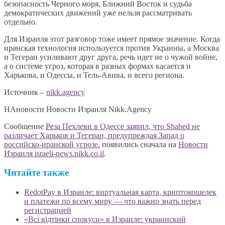
безопасность Черного моря, Ближний Восток и судьба
демократических движений уже нельзя рассматривать
отдельно.
Для Израиля этот разговор тоже имеет прямое значение. Когда
иранская технология используется против Украины, а Москва
и Тегеран усиливают друг друга, речь идет не о чужой войне,
а о системе угроз, которая в разных формах касается и
Харькова, и Одессы, и Тель-Авива, и всего региона.
Источник –
nikk.agency
НАновости Новости Израиля Nikk.Agency
Сообщение
Реза Пехлеви в Одессе заявил, что Shahed не
различает Харьков и Тегеран, предупреждая Запад о
российско-иранской угрозе.
появились сначала на
Новости
Израиля israeli-news.nikk.co.il
.
Читайте также
RedotPay в Израиле: виртуальная карта, криптокошелек
и платежи по всему миру — что важно знать перед
регистрацией
«Всі відтінки спокуси» в Израиле: украинский