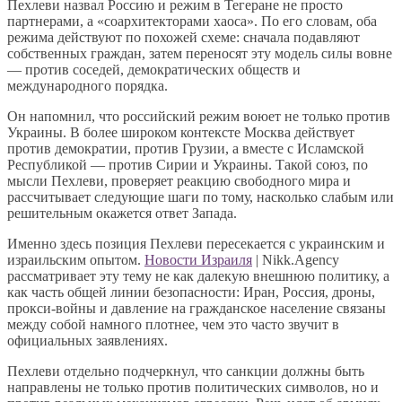
Пехлеви назвал Россию и режим в Тегеране не просто
партнерами, а «соархитекторами хаоса». По его словам, оба
режима действуют по похожей схеме: сначала подавляют
собственных граждан, затем переносят эту модель силы вовне
— против соседей, демократических обществ и
международного порядка.
Он напомнил, что российский режим воюет не только против
Украины. В более широком контексте Москва действует
против демократии, против Грузии, а вместе с Исламской
Республикой — против Сирии и Украины. Такой союз, по
мысли Пехлеви, проверяет реакцию свободного мира и
рассчитывает следующие шаги по тому, насколько слабым или
решительным окажется ответ Запада.
Именно здесь позиция Пехлеви пересекается с украинским и
израильским опытом.
Новости Израиля
| Nikk.Agency
рассматривает эту тему не как далекую внешнюю политику, а
как часть общей линии безопасности: Иран, Россия, дроны,
прокси-войны и давление на гражданское население связаны
между собой намного плотнее, чем это часто звучит в
официальных заявлениях.
Пехлеви отдельно подчеркнул, что санкции должны быть
направлены не только против политических символов, но и