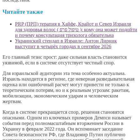
Читайте также
PRP (ПРП) терапия в Хайфе, Крайот и Север Израиля
для здоровья волос ( טיפול פרפ ): кому она может подойти
и почему консультация трихолога обязательна
Украинский стендап в Израиле: Антон Лирник
выступит в четырёх городах в сентябре 2026
Его главный тезис прост: даже сильная власть становится
уязвимой, если в системе отсутствует честный спор.
Для израильской аудитории эта тема особенно актуальна.
Израиль находится в регионе, где неверная разведывательная
оценка или ошибочный расчет могут привести не только к
теоретическим потерям, но и к реальным угрозам: ракетам,
мобилизации, экономическим ударам и человеческим
жертвам.
Когда в системе прекращается спор, решения становятся
опасными. Одним из ключевых примеров Демпси называет
события перед полномасштабным вторжением России в
Украину в феврале 2022 года. Он вспоминает заседание
Совета безопасности РФ, где Владимир Путин публично