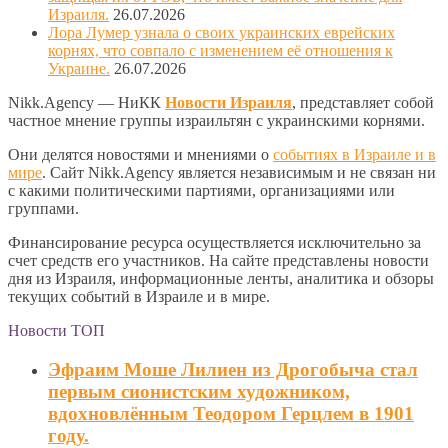
Израиля.
26.07.2026
Лора Лумер узнала о своих украинских еврейских
корнях, что совпало с изменением её отношения к
Украине.
26.07.2026
Nikk.Agency — НиКК
Новости Израиля
, представляет собой
частное мнение группы израильтян с украинскими корнями.
Они делятся новостями и мнениями о
событиях в Израиле и в
мире
. Сайт Nikk.Agency является независимым и не связан ни
с какими политическими партиями, организациями или
группами.
Финансирование ресурса осуществляется исключительно за
счет средств его участников. На сайте представлены новости
дня из Израиля, информационные ленты, аналитика и обзоры
текущих событий в Израиле и в мире.
Новости ТОП
Эфраим Моше Лилиен из Дрогобыча стал
первым сионистским художником,
вдохновлённым Теодором Герцлем в 1901
году.