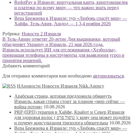
RedotPay в Израиле: виртуальная карта, криптокошелек
и платежи по всему миру — что важно знать перед
регистрацией
Вера Брежнева в Израиле: тур «Любовь спасёт мир» —
Хайфа, Тель-Авив, Ашдод — 1,3,4 ноября 2026
Рубрика:
Новости 2 Израиля
Навигация
Предыдущая
В Тель-Авиве отметят 20-летие Дня вышиванки, который
запись:
объединяет Украину и Израиль, 21 мая 2026 года.
по
Следующая
Израиль использует ИИ для отслеживания «Хезболлы»,
записям
запись:
превращая телефоны в инструменты для выявления угроз и
принятия решений.
Добавить комментарий
Для отправки комментария вам необходимо
авторизоваться
.
НАновости Новости Израиля Nikk.Agency
Арабская страна, которая предложила обмануть
Израиль: какая страна стоит за планом «мир сейчас —
война потом»
10.08.2026
PRP (ПРП) терапия в Хайфе, Крайот и Север Израиля
для здоровья волос ( טיפול פרפ ): кому она может подойти
и почему консультация трихолога обязательна
10.08.2026
Вера Брежнева в Израиле: тур «Любовь спасёт мир» —