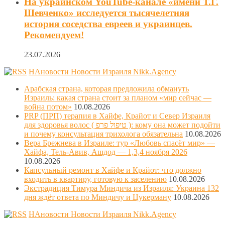
На украинском YouTube-канале «имени Т.Г.
Шевченко» исследуется тысячелетняя
история соседства евреев и украинцев.
Рекомендуем!
23.07.2026
НАновости Новости Израиля Nikk.Agency
Арабская страна, которая предложила обмануть
Израиль: какая страна стоит за планом «мир сейчас —
война потом»
10.08.2026
PRP (ПРП) терапия в Хайфе, Крайот и Север Израиля
для здоровья волос ( טיפול פרפ ): кому она может подойти
и почему консультация трихолога обязательна
10.08.2026
Вера Брежнева в Израиле: тур «Любовь спасёт мир» —
Хайфа, Тель-Авив, Ашдод — 1,3,4 ноября 2026
10.08.2026
Капсульный ремонт в Хайфе и Крайот: что должно
входить в квартиру, готовую к заселению
10.08.2026
Экстрадиция Тимура Миндича из Израиля: Украина 132
дня ждёт ответа по Миндичу и Цукерману
10.08.2026
НАновости Новости Израиля Nikk.Agency