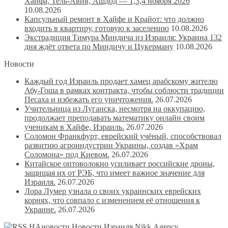
Хайфа, Тель-Авив, Ашдод — 1,3,4 ноября 2026
10.08.2026
Капсульный ремонт в Хайфе и Крайот: что должно
входить в квартиру, готовую к заселению
10.08.2026
Экстрадиция Тимура Миндича из Израиля: Украина 132
дня ждёт ответа по Миндичу и Цукерману
10.08.2026
Новости
Каждый год Израиль продает хамец арабскому жителю
Абу-Гоша в рамках контракта, чтобы соблюсти традиции
Песаха и избежать его уничтожения.
26.07.2026
Учительница из Луганска, несмотря на оккупацию,
продолжает преподавать математику онлайн своим
ученикам в Хайфе, Израиль.
26.07.2026
Соломон Франкфурт, еврейский учёный, способствовал
развитию агроиндустрии Украины, создав «Храм
Соломона» под Киевом.
26.07.2026
Китайское оптоволокно усиливает российские дроны,
защищая их от РЭБ, что имеет важное значение для
Израиля.
26.07.2026
Лора Лумер узнала о своих украинских еврейских
корнях, что совпало с изменением её отношения к
Украине.
26.07.2026
НАновости Новости Израиля Nikk.Agency