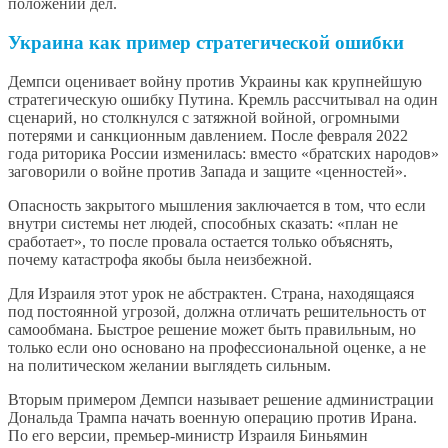
положении дел.
Украина как пример стратегической ошибки
Демпси оценивает войну против Украины как крупнейшую
стратегическую ошибку Путина. Кремль рассчитывал на один
сценарий, но столкнулся с затяжной войной, огромными
потерями и санкционным давлением. После февраля 2022
года риторика России изменилась: вместо «братских народов»
заговорили о войне против Запада и защите «ценностей».
Опасность закрытого мышления заключается в том, что если
внутри системы нет людей, способных сказать: «план не
сработает», то после провала остается только объяснять,
почему катастрофа якобы была неизбежной.
Для Израиля этот урок не абстрактен. Страна, находящаяся
под постоянной угрозой, должна отличать решительность от
самообмана. Быстрое решение может быть правильным, но
только если оно основано на профессиональной оценке, а не
на политическом желании выглядеть сильным.
Вторым примером Демпси называет решение администрации
Дональда Трампа начать военную операцию против Ирана.
По его версии, премьер-министр Израиля Биньямин