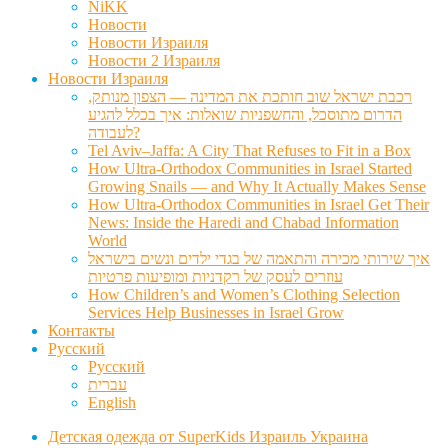
NiKK
Новости
Новости Израиля
Новости 2 Израиля
Новости Израиля
רכבת ישראל שוב חותכת את המדינה — הצפון מנותק,
הדרום מתוסכל, והחשפניות שואלות: איך בכלל להגיע
לעבודה?
Tel Aviv–Jaffa: A City That Refuses to Fit in a Box
How Ultra-Orthodox Communities in Israel Started
Growing Snails — and Why It Actually Makes Sense
How Ultra-Orthodox Communities in Israel Get Their
News: Inside the Haredi and Chabad Information
World
איך שירותי מכירה והתאמה של בגדי ילדים ונשים בישראל
עוזרים לעסק של רקדניות ומופיעות פרטיות
How Children’s and Women’s Clothing Selection
Services Help Businesses in Israel Grow
Контакты
Русский
Русский
עברית
English
Детская одежда от SuperKids Израиль Украина