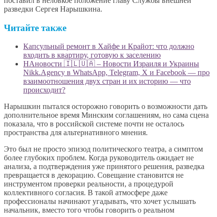
поставил в неловкое положение главу Службы внешней
разведки Сергея Нарышкина.
Читайте также
Капсульный ремонт в Хайфе и Крайот: что должно
входить в квартиру, готовую к заселению
НАновости 🇮🇱🇺🇦 – Новости Израиля и Украины
Nikk.Agency в WhatsApp, Telegram, X и Facebook — про
взаимоотношения двух стран и их историю — что
происходит?
Нарышкин пытался осторожно говорить о возможности дать
дополнительное время Минским соглашениям, но сама сцена
показала, что в российской системе почти не осталось
пространства для альтернативного мнения.
Это был не просто эпизод политического театра, а симптом
более глубоких проблем. Когда руководитель ожидает не
анализа, а подтверждения уже принятого решения, разведка
превращается в декорацию. Совещание становится не
инструментом проверки реальности, а процедурой
коллективного согласия. В такой атмосфере даже
профессионалы начинают угадывать, что хочет услышать
начальник, вместо того чтобы говорить о реальном