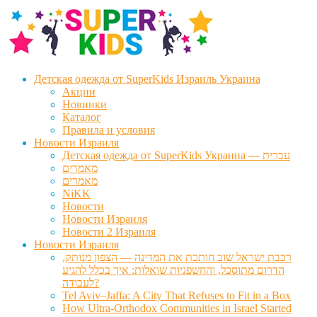
Перейти
Перейти
к
к
навигации
содержимому
Детская одежда от SuperKids Израиль Украина
Акции
Новинки
Каталог
Правила и условия
Новости Израиля
Детская одежда от SuperKids Украина — עברית
מאמרים
מאמרים
NiKK
Новости
Новости Израиля
Новости 2 Израиля
Новости Израиля
רכבת ישראל שוב חותכת את המדינה — הצפון מנותק,
הדרום מתוסכל, והחשפניות שואלות: איך בכלל להגיע
לעבודה?
Tel Aviv–Jaffa: A City That Refuses to Fit in a Box
How Ultra-Orthodox Communities in Israel Started