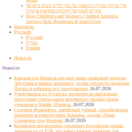
World
איך שירותי מכירה והתאמה של בגדי ילדים ונשים בישראל
עוזרים לעסק של רקדניות ומופיעות פרטיות
How Children’s and Women’s Clothing Selection
Services Help Businesses in Israel Grow
Контакты
Русский
Русский
עברית
English
Новости
Новости
Каждый год Израиль продает хамец арабскому жителю
Абу-Гоша в рамках контракта, чтобы соблюсти традиции
Песаха и избежать его уничтожения.
26.07.2026
Учительница из Луганска, несмотря на оккупацию,
продолжает преподавать математику онлайн своим
ученикам в Хайфе, Израиль.
26.07.2026
Соломон Франкфурт, еврейский учёный, способствовал
развитию агроиндустрии Украины, создав «Храм
Соломона» под Киевом.
26.07.2026
Китайское оптоволокно усиливает российские дроны,
защищая их от РЭБ, что имеет важное значение для