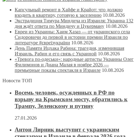
Капсульный ремонт в Хайфе и Крайот: что должно
входить в квартиру, готовую к заселению
10.08.2026
Экстрадиция Тимура Миндича из Израиля: Украина 132
дня ждёт ответа по Миндичу и Цукерману
10.08.2026
Евреи из Украины: Хаим Хазаз — от украинского села
Сидоровичи до первой в истории премии Израиля по
литературе #євреїзукраїни
10.08.2026
День Памяти Ицхака Рабина: трагедия, изменившая
Израиль. Рабин и его связь с Украиной
10.08.2026
«Тревога по-одеськи»: народные артисты Украины Олег
Филимонов и Диана Малая в ноябре 2026 —
премьерные показы спектакля в Израиле
10.08.2026
Новости ТОП
Восемь человек, осужденных в РФ по
взрыву на Крымском мосту, обратились к
Трампу, Зеленскому и путину
27.01.2026
Антон Лирник выступит с украинским
стендапом в Израиле в феврале 2026 года,