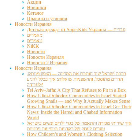
Акции
Новинки
Каталог
Правила и условия
Новости Израиля
Детская одежда от SuperKids Украина — עברית
מאמרים
מאמרים
NiKK
Новости
Новости Израиля
Новости 2 Израиля
Новости Израиля
רכבת ישראל שוב חותכת את המדינה — הצפון מנותק,
הדרום מתוסכל, והחשפניות שואלות: איך בכלל להגיע
לעבודה?
Tel Aviv–Jaffa: A City That Refuses to Fit in a Box
How Ultra-Orthodox Communities in Israel Started
Growing Snails — and Why It Actually Makes Sense
How Ultra-Orthodox Communities in Israel Get Their
News: Inside the Haredi and Chabad Information
World
איך שירותי מכירה והתאמה של בגדי ילדים ונשים בישראל
עוזרים לעסק של רקדניות ומופיעות פרטיות
How Children’s and Women’s Clothing Selection