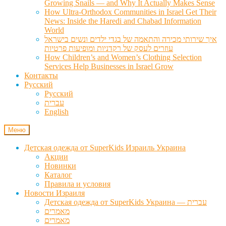
Growing Snails — and Why It Actually Makes Sense
How Ultra-Orthodox Communities in Israel Get Their
News: Inside the Haredi and Chabad Information
World
איך שירותי מכירה והתאמה של בגדי ילדים ונשים בישראל
עוזרים לעסק של רקדניות ומופיעות פרטיות
How Children’s and Women’s Clothing Selection
Services Help Businesses in Israel Grow
Контакты
Русский
Русский
עברית
English
Меню
Детская одежда от SuperKids Израиль Украина
Акции
Новинки
Каталог
Правила и условия
Новости Израиля
Детская одежда от SuperKids Украина — עברית
מאמרים
מאמרים