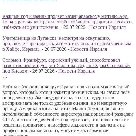
Каждый год Израиль продает хамец арабскому жителю Абу-
Гоша в рамках контракта, чтобы соблюсти традиции Песаха и
избежать его уничтожения.
-
26.07.2026
-
Новости Израиля
Учительница из Луганска, несмотря на оккупацию,
продолжает преподавать математику онлайн своим ученикам
в Хайфе, Израиль.
-
26.07.2026
-
Новости Израиля
Соломон Франкфурт, еврейский учёный, способствовал
развитию агроиндустрии Украины, создав «Храм Соломона»
под Киевом.
-
26.07.2026
-
Новости Израиля
…
Войны в Украине и вокруг Ирана вновь поднимают важный
вопрос, который, хотя и кажется техническим, на самом деле
определяет судьбы государств: насколько лидер готов
воспринимать не только удобные оценки, но и неприятную
правду. Американский аналитик Майкл Демпси, бывший
исполняющий обязанности директора национальной разведки
США, в колонке для Forbes подчеркивает, что политические
решения, принятые в атмосфере закрытости и давления на
профессиональный анализ, могут иметь серьезные
последствия.