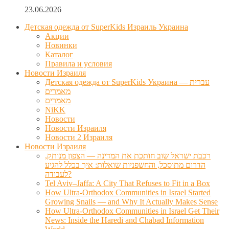
23.06.2026
Детская одежда от SuperKids Израиль Украина
Акции
Новинки
Каталог
Правила и условия
Новости Израиля
Детская одежда от SuperKids Украина — עברית
מאמרים
מאמרים
NiKK
Новости
Новости Израиля
Новости 2 Израиля
Новости Израиля
רכבת ישראל שוב חותכת את המדינה — הצפון מנותק,
הדרום מתוסכל, והחשפניות שואלות: איך בכלל להגיע
לעבודה?
Tel Aviv–Jaffa: A City That Refuses to Fit in a Box
How Ultra-Orthodox Communities in Israel Started
Growing Snails — and Why It Actually Makes Sense
How Ultra-Orthodox Communities in Israel Get Their
News: Inside the Haredi and Chabad Information