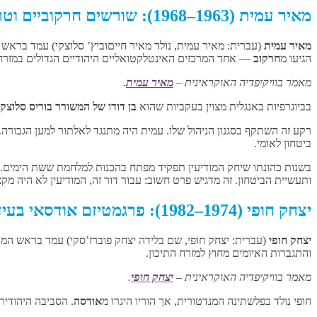
מאיר עמית (1963–1968): שורשים חרקוביים וטרנספורמציה מערכתית
מאיר עמית
(עברית: מאיר עמית, נולד מאיר חייםוביץ’ סלוצקי)
עמד בראש ה
הגיעו מ
חרקוב
— אחד המרכזים האינטלקטואליים היהודיים הגדולים במזרח 
מאמר בוויקיפדיה האוקראינית –
מאיר עמית
.
בביוגרפיות באנגלית מצוין בעקביות שהוא
בן דודו של המשורר בוריס סלוצקי
רקע זה השתקף בסגנון הניהול שלו. עמית היה מתנגד לאלתור למען הגבור
ביטחון לאומי.
בשנות כהונתו שיחק המודיעין תפקיד מפתח בהכנות למלחמת ששת הימים. ל
ותעשיית הביטחון. זה מדגיש פרט חשוב: עבור דור זה, המודיעין לא היה 
יצחק חופי (1974–1982): פרגמטיזם אודסאי בעידן המשבר
יצחק חופי
(עברית: יצחק חופי, שם בלידה יצחק פוברז’סקי)
עמד בראש המו
והתגברות האיומים מחוץ למזרח התיכון.
מאמר בוויקיפדיה האוקראינית –
יצחק חופי
.
חופי נולד בפלשתינה המנדטורית, אך הוריו היגרו מ
אודסה
. הסביבה היהודית