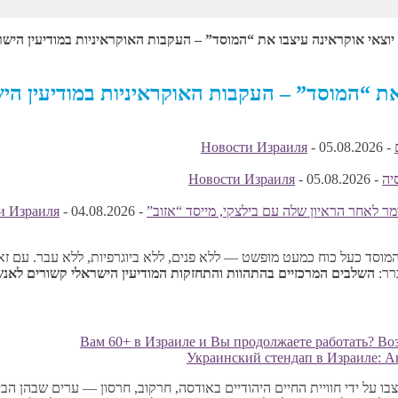
 יוצאי אוקראינה עיצבו את “המוסד” – העקבות האוקראיניות במודיעין הישר
 את “המוסד” – העקבות האוקראיניות במודיעין הי
Новости Израиля
-
05.08.2026
-
יה
-
05.08.2026
-
Новости Израиля
ר לאחר הראיון שלה עם בילצקי, מייסד “אזוב”
-
04.08.2026
-
и Израиля
 המוסד כעל כוח כמעט מופשט — ללא פנים, ללא ביוגרפיות, ללא עבר. עם זא
השלבים המרכזיים בהתהוות והתחזקות המודיעין הישראלי קשורים לאנ
Вам 60+ в Израиле и Вы продолжаете работать? В
Украинский стендап в Израиле: А
בו על ידי חוויית החיים היהודיים באודסה, חרקוב, חרסון — ערים שבהן ה