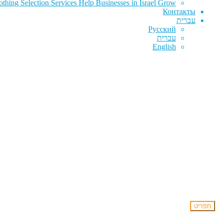
hing Selection Services Help Businesses in Israel Grow
Контакты
עברית
Русский
עברית
English
תפריט