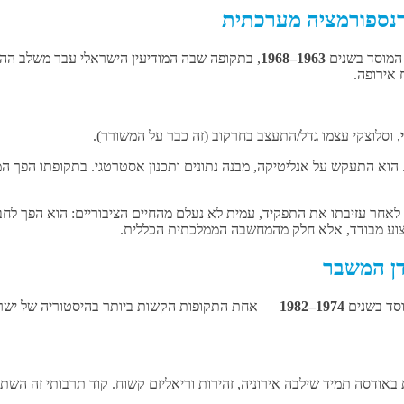
מוסד בשנים
1963–1968
, בתקופה שבה המודיעין הישראלי עבר משלב ההת
אירופה.
, וסלוצקי עצמו גדל/התעצב בחרקוב (זה כבר על המשורר).
ה. הוא התעקש על אנליטיקה, מבנה נתונים ותכנון אסטרטגי. בתקופתו הפך
אחר עזיבתו את התפקיד, עמית לא נעלם מהחיים הציבוריים: הוא הפך לחבר
מקצוע מבודד, אלא חלק מהמחשבה הממלכתית הכללית.
סד בשנים
1974–1982
— אחת התקופות הקשות ביותר בהיסטוריה של ישראל
 באודסה תמיד שילבה אירוניה, זהירות וריאליזם קשוח. קוד תרבותי זה השתקף