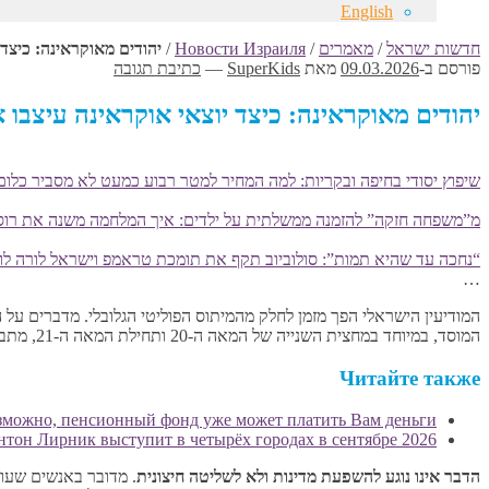
English
חדשות ישראל
/
מאמרים
/
Новости Израиля
/
יהודים מאוקראינה: כיצד
פורסם ב-
09.03.2026
מאת
SuperKids
—
כתיבת תגובה
יהודים מאוקראינה: כיצד יוצאי אוקראינה עיצבו
שיפוץ יסודי בחיפה ובקריות: למה המחיר למטר רבוע כמעט לא מסביר כלום
מ”משפחה חזקה” להזמנה ממשלתית על ילדים: איך המלחמה משנה את רוס
“נחכה עד שהיא תמות”: סולוביוב תקף את תומכת טראמפ וישראל לורה לומ
…
המודיעין הישראלי הפך מזמן לחלק מהמיתוס הפוליטי הגלובלי. מדברים על
המוסד, במיוחד במחצית השנייה של המאה ה-20 ותחילת המאה ה-21, מתברר:
Читайте также
озможно, пенсионный фонд уже может платить Вам деньги
нтон Лирник выступит в четырёх городах в сентябре 2026
הדבר אינו נוגע להשפעת מדינות ולא לשליטה חיצונית
. מדובר באנשים שעוצ