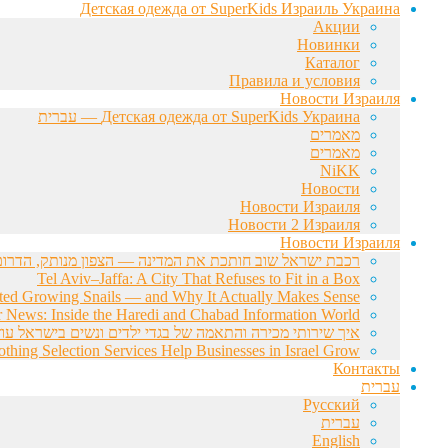
Детская одежда от SuperKids Израиль Украина
Акции
Новинки
Каталог
Правила и условия
Новости Израиля
Детская одежда от SuperKids Украина — עברית
מאמרים
מאמרים
NiKK
Новости
Новости Израиля
Новости 2 Израиля
Новости Израиля
רכבת ישראל שוב חותכת את המדינה — הצפון מנותק, הדרום 
Tel Aviv–Jaffa: A City That Refuses to Fit in a Box
rted Growing Snails — and Why It Actually Makes Sense
r News: Inside the Haredi and Chabad Information World
איך שירותי מכירה והתאמה של בגדי ילדים ונשים בישראל עוז
hing Selection Services Help Businesses in Israel Grow
Контакты
עברית
Русский
עברית
English