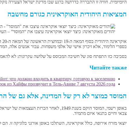
היומיומית. חוויה זו התבררה כדרושה ברגע שבו מדינת ישראל הצעירה נזק
המציאות היהודית האוקראינית כגורם מחשבה
יהודים מאוקראינה: כיצד יוצאי אוקראינה עיצבו את “המוסד” – העק
או
בספרי הלימוד, אלא זיכרון אישי של אלפי משפחות. עבור אנשים אלה, המדי
בסביבה כזו התפתח סוג של חשיבה המבוסס על שלושה עקרונות: לא להאמי
Читайте также
от: что должно входить в квартиру, готовую к заселению
 рок из Хайфы прозвучит в Тель-Авиве 7 августа 2026 года
המוסד כמוצר לא רק של המדינה, אלא גם של הת
באופן רשמי, המוסד הוקם בשנת 1949, לאחר
צבאי וחיים בתנאי איום מתמיד.
יוצאי מזרח אירופה, כולל אוקראינה, השתלבו באופן אורגני בלוגיקה זו. הם 