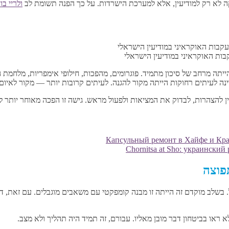
קה לא רק למודיעין, אלא למערכת הישרדות. על כך הפנה תשומת לב
ולריי בוי
בות האוקראיני במודיעין הישראלי
קראינה היהודית בסוף המאה ה-19 ובמחצית הראשונה של המאה ה-20 הייתה מרחב של סיכון מתמיד. פוגרומים, מ
נה לעיתים רחוקות הייתה מקור להגנה. לעיתים קרובות יותר — מקור לאיום
ן להצהרות, לבדוק את המציאות ולפעול מראש. גישה זו הפכה מאוחר יותר
Капсульный ремонт в Хайфе и Край
Chornitsa at Sho: украинский
פוצה
 הכרזת העצמאות של ישראל. בשלב מוקדם זה הייתה זו מבנה קומפקטי עם משאבים מוגבלי
לא ראו בביטחון דבר מובן מאליו. עבורם, זה תמיד היה תהליך ולא מצב.