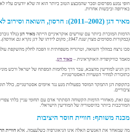
חופי נמנע מפרסום וסבר שהמבצע הטוב ביותר הוא זה שלא יודעים עליו לא 
באירופה וביבשות אחרות.
מאיר דגן (2002–2011): חרסון, השואה וסירוב לאשליות
הדמות המוכרת ביותר עם שורשים אוקראיניים הייתה
מאיר דגן
(נולד גוברמן,
(במקורות מסוימים מצוין שנת 1947; מקום לידתו של דגן נקרא גם אודסה).
סבו נרצח במהלך השואה, וטרגדיה משפחתית זו הפכה לחלק מהשקפת עולמ
מאמר בוויקיפדיה האוקראינית –
מאיר דגן
.
דגן הגיע למודיעין מהצבא, עבר דרך מלחמות המפתח של ישראל ורכש מונ
כתזכורת למחיר הטעויות האסטרטגיות.
בתקופת דגן התמקד המוסד בפעולות מנע נגד איומים אסטרטגיים, כולל תוכני
ציבוריים.
עם זאת, מאחורי הדמות הקשוחה הסתתר אדם עם תחומי עניין בלתי צפויים. 
המורכבות ביותר בהיסטוריה של המודיעין הישראלי.
מכנה משותף: חוויית חוסר היציבות
מה שמאחד את האנשים האלה אינו הגיאוגרפיה כשלעצמה, אלא
חוויית הח