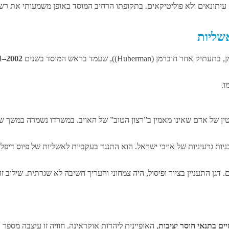
עיתונאים ולא פוליטיקאים. בתקופתו הרחיב המוסד באופן משמעותי את רשתו
 בתעתיק אחר חוברמן (Huberman))
, שעמד בראש המוסד בשנים
2002–2011
ו.
יטין של אדם שאינו מאמין ב”רצון הטוב” של האויב. במשרדו נשמרה במשך
ות גרעיניות של אויבי ישראל. הוא התנגד בעקביות לאשליות של פיוס דיפלומ
דגן התעניין בציור ופיסול, היה צמחוני והעריך חשיבה לא שגרתית. שילוב
יים בתנאי חוסר יציבות
, האופיינית ליהדות אוקראינה. חוויה זו עיצבה מספ