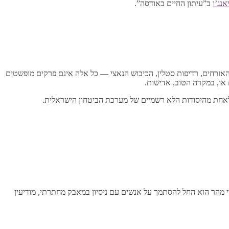
אנג’ו
ב”עיתון החיים באודסה”.
הפכות, חילופי אימפריות, מלחמת האזרחים, רדיפות סטלין, הכיבוש הנאצי — כל אלה אינם פרקים מופשטים
 או, במקרה הטוב, אדישות.
 לאחת מהיסודות הלא רשמיים של מערכת הביטחון הישראלית.
ם. עם זאת, די מהר הוא החל להסתמך על אנשים עם ניסיון במאבק מחתרתי, מודיעין