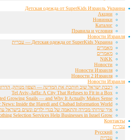
Детская одежда от SuperKids Израиль Украина
Акции
Новинки
Каталог
Правила и условия
Новости Израиля
Детская одежда от SuperKids Украина — עברית
מאמרים
מאמרים
NiKK
Новости
Новости Израиля
Новости 2 Израиля
Новости Израиля
רכבת ישראל שוב חותכת את המדינה — הצפון מנותק, הדרום 
Tel Aviv–Jaffa: A City That Refuses to Fit in a Box
rted Growing Snails — and Why It Actually Makes Sense
r News: Inside the Haredi and Chabad Information World
איך שירותי מכירה והתאמה של בגדי ילדים ונשים בישראל עוז
hing Selection Services Help Businesses in Israel Grow
Контакты
עברית
Русский
עברית