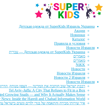
דלג
לדלג
לתוכן
לניווט
Детская одежда от SuperKids Израиль Украина
Акции
Новинки
Каталог
Правила и условия
Новости Израиля
Детская одежда от SuperKids Украина — עברית
מאמרים
מאמרים
NiKK
Новости
Новости Израиля
Новости 2 Израиля
Новости Израиля
רכבת ישראל שוב חותכת את המדינה — הצפון מנותק, הדרום 
Tel Aviv–Jaffa: A City That Refuses to Fit in a Box
rted Growing Snails — and Why It Actually Makes Sense
r News: Inside the Haredi and Chabad Information World
איך שירותי מכירה והתאמה של בגדי ילדים ונשים בישראל עוז