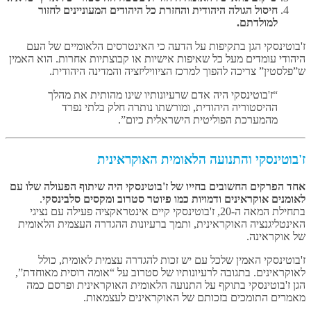
חיסול הגולה היהודית והחזרת כל היהודים המעוניינים לחזור
למולדתם.
ז'בוטינסקי הגן בתקיפות על הדעה כי האינטרסים הלאומיים של העם
היהודי עומדים מעל כל שאיפות אישיות או קבוצתיות אחרות. הוא האמין
ש”פלסטין” צריכה להפוך למרכז הציוויליזציה והמדינה היהודית.
“ז'בוטינסקי היה אדם שרעיונותיו שינו מהותית את מהלך
ההיסטוריה היהודית, ומורשתו נותרה חלק בלתי נפרד
מהמערכת הפוליטית הישראלית כיום”.
ז'בוטינסקי והתנועה הלאומית האוקראינית
אחד הפרקים החשובים בחייו של ז'בוטינסקי היה שיתוף הפעולה שלו עם
לאומנים אוקראינים ודמויות כמו פיוטר סטרוב ומקסים סלבינסקי
.
בתחילת המאה ה-20, ז'בוטינסקי קיים אינטראקציה פעילה עם נציגי
האינטליגנציה האוקראינית, ותמך ברעיונות ההגדרה העצמית הלאומית
של אוקראינה.
ז'בוטינסקי האמין שלכל עם יש זכות להגדרה עצמית לאומית, כולל
לאוקראינים. בתגובה לרעיונותיו של סטרוב על “אומה רוסית מאוחדת”,
הגן ז'בוטינסקי בתוקף על התנועה הלאומית האוקראינית ופרסם כמה
מאמרים התומכים בזכותם של האוקראינים לעצמאות.