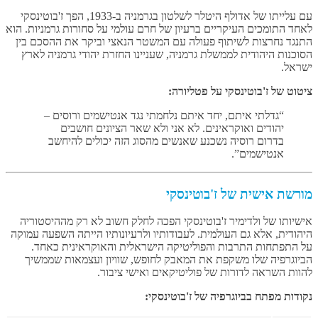
עם עלייתו של אדולף היטלר לשלטון בגרמניה ב-1933, הפך ז'בוטינסקי
לאחד התומכים העיקריים ברעיון של חרם עולמי על סחורות גרמניות. הוא
התנגד נחרצות לשיתוף פעולה עם המשטר הנאצי וביקר את ההסכם בין
הסוכנות היהודית לממשלת גרמניה, שעניינו החזרת יהודי גרמניה לארץ
ישראל.
ציטוט של ז'בוטינסקי על פטליורה:
“גדלתי איתם, יחד איתם נלחמתי נגד אנטישמים ורוסים –
יהודים ואוקראינים. לא אני ולא שאר הציונים חושבים
בדרום רוסיה נשכנע שאנשים מהסוג הזה יכולים להיחשב
אנטישמים”.
מורשת אישית של ז'בוטינסקי
אישיותו של ולדימיר ז'בוטינסקי הפכה לחלק חשוב לא רק מההיסטוריה
היהודית, אלא גם העולמית. לעבודותיו ולרעיונותיו הייתה השפעה עמוקה
על התפתחות התרבות והפוליטיקה הישראלית והאוקראינית כאחד.
הביוגרפיה שלו משקפת את המאבק לחופש, שוויון ועצמאות שממשיך
להוות השראה לדורות של פוליטיקאים ואישי ציבור.
נקודות מפתח בביוגרפיה של ז'בוטינסקי: