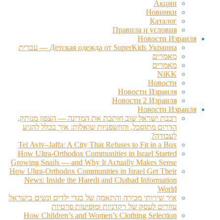
Акции
Новинки
Каталог
Правила и условия
Новости Израиля
Детская одежда от SuperKids Украина — עברית
מאמרים
מאמרים
NiKK
Новости
Новости Израиля
Новости 2 Израиля
Новости Израиля
רכבת ישראל שוב חותכת את המדינה — הצפון מנותק,
הדרום מתוסכל, והחשפניות שואלות: איך בכלל להגיע
לעבודה?
Tel Aviv–Jaffa: A City That Refuses to Fit in a Box
How Ultra-Orthodox Communities in Israel Started
Growing Snails — and Why It Actually Makes Sense
How Ultra-Orthodox Communities in Israel Get Their
News: Inside the Haredi and Chabad Information
World
איך שירותי מכירה והתאמה של בגדי ילדים ונשים בישראל
עוזרים לעסק של רקדניות ומופיעות פרטיות
How Children’s and Women’s Clothing Selection