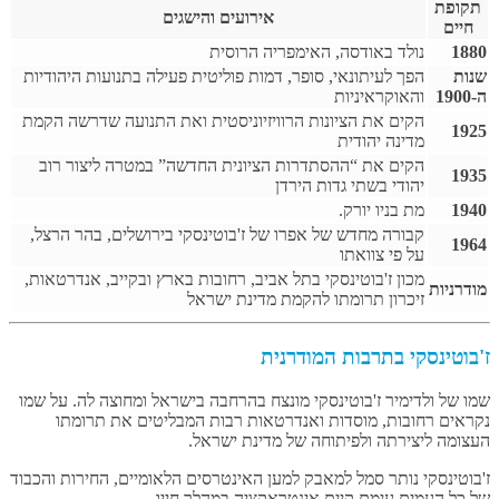
תקופת
אירועים והישגים
חיים
1880
נולד באודסה, האימפריה הרוסית
שנות
הפך לעיתונאי, סופר, דמות פוליטית פעילה בתנועות היהודיות
ה-1900
והאוקראיניות
הקים את הציונות הרוויזיוניסטית ואת התנועה שדרשה הקמת
1925
מדינה יהודית
הקים את “ההסתדרות הציונית החדשה” במטרה ליצור רוב
1935
יהודי בשתי גדות הירדן
1940
מת בניו יורק.
קבורה מחדש של אפרו של ז'בוטינסקי בירושלים, בהר הרצל,
1964
על פי צוואתו
מכון ז'בוטינסקי בתל אביב, רחובות בארץ ובקייב, אנדרטאות,
מודרניות
זיכרון תרומתו להקמת מדינת ישראל
ז'בוטינסקי בתרבות המודרנית
שמו של ולדימיר ז'בוטינסקי מונצח בהרחבה בישראל ומחוצה לה. על שמו
נקראים רחובות, מוסדות ואנדרטאות רבות המבליטים את תרומתו
העצומה ליצירתה ולפיתוחה של מדינת ישראל.
ז'בוטינסקי נותר סמל למאבק למען האינטרסים הלאומיים, החירות והכבוד
של כל העמים עימם קיים אינטראקציה במהלך חייו.