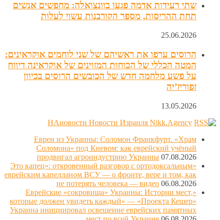
שתי רעידות אדמה פגעו בוונצואלה: מחפשים אנשים
תחת ההריסות, מספר הקורבנות עשוי לעלות
25.06.2026
הרוסים ערפו את ראשיהם של שני לוחמים אוקראינים:
המטה הכללי של הכוחות המזוינים של אוקראינה דיווח
על פשע מלחמה חדש של הכובשים הרוסים בכיוון
זפוריז’יה
13.05.2026
НАновости Новости Израиля Nikk.Agency
Евреи из Украины: Соломон Франкфурт. «Храм
Соломона» под Киевом: как еврейский учёный
продвигал агроиндустрию Украины
07.08.2026
«Это капец»: откровенный разговор с ортодоксальным
еврейским капелланом ВСУ — о фронте, вере и том, как
не потерять человека — видео
06.08.2026
«Еврейские «сокровища» Украины: Истории мест,
которые должен увидеть каждый» — «Проекта Кешер»
Украина инициировал освещение еврейских памятных
мест по всей Украине
06.08.2026