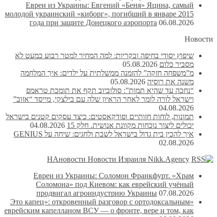
Евреи из Украины: Евгений «Беня» Яцина, самый
молодой украинский «киборг», погибший в январе 2015
года при защите Донецкого аэропорта
06.08.2026
Новости
שיפוץ יסודי בחיפה ובקריות: למה המחיר למטר רבוע כמעט לא
מסביר כלום
05.08.2026
מ”משפחה חזקה” להזמנה ממשלתית על ילדים: איך המלחמה
משנה את רוסיה
05.08.2026
“נחכה עד שהיא תמות”: סולוביוב תקף את תומכת טראמפ
וישראל לורה לומר לאחר הראיון שלה עם בילצקי, מייסד “אזוב”
04.08.2026
תמונות, לוחות חזותיים ופודקאסטים: כיצד עסקים קטנים בישראל
יכולים ליצור נוכחות מקוונת אנושית. חלק 15
04.08.2026
איך להכין בית גדול בישראל לשבת ולחגים: שיחה על GENIUS
02.08.2026
НАновости Новости Израиля Nikk.Agency
Евреи из Украины: Соломон Франкфурт. «Храм
Соломона» под Киевом: как еврейский учёный
продвигал агроиндустрию Украины
07.08.2026
«Это капец»: откровенный разговор с ортодоксальным
еврейским капелланом ВСУ — о фронте, вере и том, как