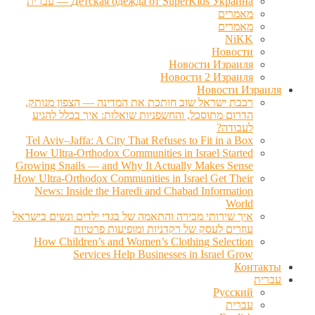
Детская одежда от SuperKids Украина — עברית
מאמרים
מאמרים
NiKK
Новости
Новости Израиля
Новости 2 Израиля
Новости Израиля
רכבת ישראל שוב חותכת את המדינה — הצפון מנותק,
הדרום מתוסכל, והחשפניות שואלות: איך בכלל להגיע
לעבודה?
Tel Aviv–Jaffa: A City That Refuses to Fit in a Box
How Ultra-Orthodox Communities in Israel Started
Growing Snails — and Why It Actually Makes Sense
How Ultra-Orthodox Communities in Israel Get Their
News: Inside the Haredi and Chabad Information
World
איך שירותי מכירה והתאמה של בגדי ילדים ונשים בישראל
עוזרים לעסק של רקדניות ומופיעות פרטיות
How Children’s and Women’s Clothing Selection
Services Help Businesses in Israel Grow
Контакты
עברית
Русский
עברית