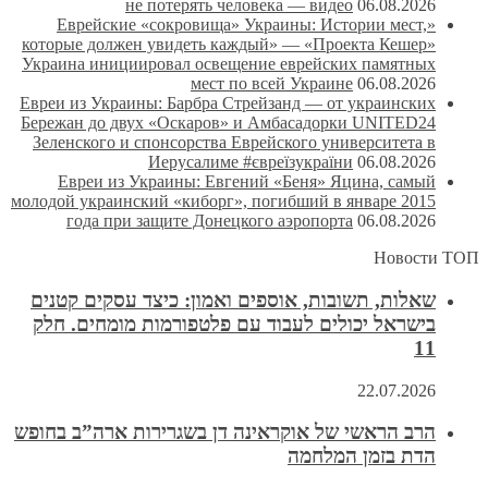
не потерять человека — видео
06.08.2026
«Еврейские «сокровища» Украины: Истории мест,
которые должен увидеть каждый» — «Проекта Кешер»
Украина инициировал освещение еврейских памятных
мест по всей Украине
06.08.2026
Евреи из Украины: Барбра Стрейзанд — от украинских
Бережан до двух «Оскаров» и Амбасадорки UNITED24
Зеленского и спонсорства Еврейского университета в
Иерусалиме #євреїзукраїни
06.08.2026
Евреи из Украины: Евгений «Беня» Яцина, самый
молодой украинский «киборг», погибший в январе 2015
года при защите Донецкого аэропорта
06.08.2026
Новости ТОП
שאלות, תשובות, אוספים ואמון: כיצד עסקים קטנים
בישראל יכולים לעבוד עם פלטפורמות מומחים. חלק
11
22.07.2026
הרב הראשי של אוקראינה דן בשגרירות ארה”ב בחופש
הדת בזמן המלחמה