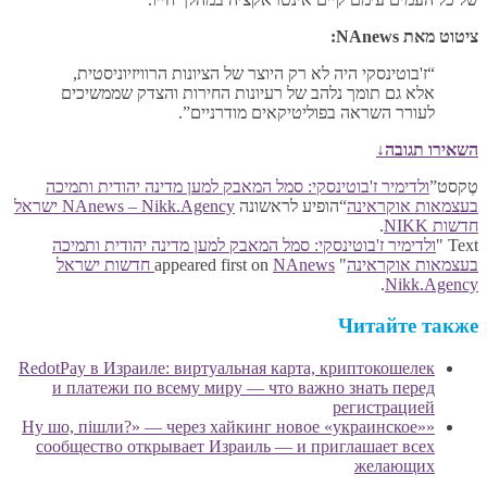
ציטוט מאת NAnews:
“ז'בוטינסקי היה לא רק היוצר של הציונות הרוויזיוניסטית,
אלא גם תומך נלהב של רעיונות החירות והצדק שממשיכים
לעורר השראה בפוליטיקאים מודרניים”.
השאירו תגובה↓
טֶקסט”
ולדימיר ז'בוטינסקי: סמל המאבק למען מדינה יהודית ותמיכה
בעצמאות אוקראינה
“הופיע לראשונה
NAnews – Nikk.Agency ישראל
חדשות NIKK
.
Text "
ולדימיר ז'בוטינסקי: סמל המאבק למען מדינה יהודית ותמיכה
בעצמאות אוקראינה
" appeared first on
NAnews חדשות ישראל
.
Nikk.Agency
Читайте также
RedotPay в Израиле: виртуальная карта, криптокошелек
и платежи по всему миру — что важно знать перед
регистрацией
«Ну шо, пішли?» — через хайкинг новое «украинское»
сообщество открывает Израиль — и приглашает всех
желающих