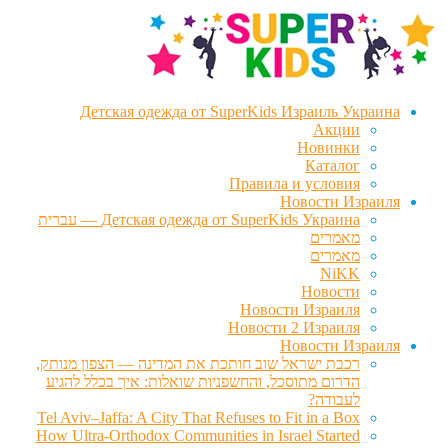
דלג
לדלג
לתוכן
לניווט
Детская одежда от SuperKids Израиль Украина
Акции
Новинки
Каталог
Правила и условия
Новости Израиля
Детская одежда от SuperKids Украина — עברית
מאמרים
מאמרים
NiKK
Новости
Новости Израиля
Новости 2 Израиля
Новости Израиля
רכבת ישראל שוב חותכת את המדינה — הצפון מנותק,
הדרום מתוסכל, והחשפניות שואלות: איך בכלל להגיע
לעבודה?
Tel Aviv–Jaffa: A City That Refuses to Fit in a Box
How Ultra-Orthodox Communities in Israel Started