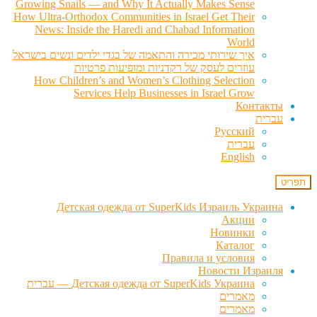
Growing Snails — and Why It Actually Makes Sense
How Ultra-Orthodox Communities in Israel Get Their
News: Inside the Haredi and Chabad Information
World
איך שירותי מכירה והתאמה של בגדי ילדים ונשים בישראל
עוזרים לעסק של רקדניות ומופיעות פרטיות
How Children’s and Women’s Clothing Selection
Services Help Businesses in Israel Grow
Контакты
עברית
Русский
עברית
English
תפריט
Детская одежда от SuperKids Израиль Украина
Акции
Новинки
Каталог
Правила и условия
Новости Израиля
Детская одежда от SuperKids Украина — עברית
מאמרים
מאמרים