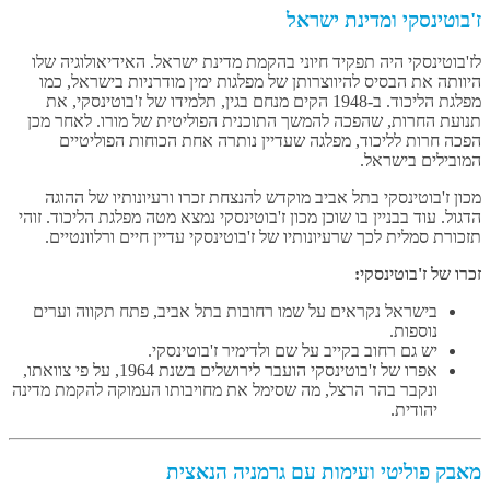
ז'בוטינסקי ומדינת ישראל
לז'בוטינסקי היה תפקיד חיוני בהקמת מדינת ישראל. האידיאולוגיה שלו
היוותה את הבסיס להיווצרותן של מפלגות ימין מודרניות בישראל, כמו
מפלגת הליכוד. ב-1948 הקים מנחם בגין, תלמידו של ז'בוטינסקי, את
תנועת החרות, שהפכה להמשך התוכנית הפוליטית של מורו. לאחר מכן
הפכה חרות לליכוד, מפלגה שעדיין נותרה אחת הכוחות הפוליטיים
המובילים בישראל.
מכון ז'בוטינסקי בתל אביב מוקדש להנצחת זכרו ורעיונותיו של ההוגה
הדגול. עוד בבניין בו שוכן מכון ז'בוטינסקי נמצא מטה מפלגת הליכוד. זוהי
תזכורת סמלית לכך שרעיונותיו של ז'בוטינסקי עדיין חיים ורלוונטיים.
זכרו של ז'בוטינסקי:
בישראל נקראים על שמו רחובות בתל אביב, פתח תקווה וערים
נוספות.
יש גם רחוב בקייב על שם ולדימיר ז'בוטינסקי.
אפרו של ז'בוטינסקי הועבר לירושלים בשנת 1964, על פי צוואתו,
ונקבר בהר הרצל, מה שסימל את מחויבותו העמוקה להקמת מדינה
יהודית.
מאבק פוליטי ועימות עם גרמניה הנאצית