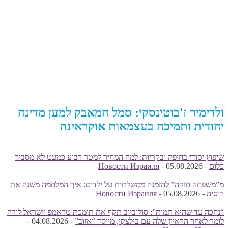
ולדימיר ז'בוטינסקי: סמל המאבק למען מדינה
יהודית ותמיכה בעצמאות אוקראינה
שיפוץ יסודי בחיפה ובקריות: למה המחיר למטר רבוע כמעט לא מסביר
כלום
-
05.08.2026
-
Новости Израиля
מ”משפחה חזקה” להזמנה ממשלתית על ילדים: איך המלחמה משנה את
רוסיה
-
05.08.2026
-
Новости Израиля
“נחכה עד שהיא תמות”: סולוביוב תקף את תומכת טראמפ וישראל לורה
לומר לאחר הראיון שלה עם בילצקי, מייסד “אזוב”
-
04.08.2026
-