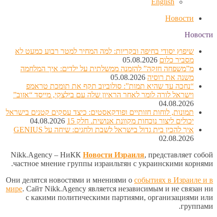
English
Новости
Новости
שיפוץ יסודי בחיפה ובקריות: למה המחיר למטר רבוע כמעט לא
מסביר כלום
05.08.2026
מ”משפחה חזקה” להזמנה ממשלתית על ילדים: איך המלחמה
משנה את רוסיה
05.08.2026
“נחכה עד שהיא תמות”: סולוביוב תקף את תומכת טראמפ
וישראל לורה לומר לאחר הראיון שלה עם בילצקי, מייסד “אזוב”
04.08.2026
תמונות, לוחות חזותיים ופודקאסטים: כיצד עסקים קטנים בישראל
יכולים ליצור נוכחות מקוונת אנושית. חלק 15
04.08.2026
איך להכין בית גדול בישראל לשבת ולחגים: שיחה על GENIUS
02.08.2026
Nikk.Agency – НиКК
Новости Израиля
, представляет собой
частное мнение группы израильтян с украинскими корнями.
Они делятся новостями и мнениями о
событиях в Израиле и в
мире
. Сайт Nikk.Agency является независимым и не связан ни
с какими политическими партиями, организациями или
группами.