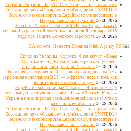
Евреи из Украины: Барбра Стрейзанд — от украинских
Бережан до двух «Оскаров» и Амбасадорки UNITED24
Зеленского и спонсорства Еврейского университета в
Иерусалиме #євреїзукраїни
06.08.2026
Евреи из Украины: Евгений «Беня» Яцина, самый
молодой украинский «киборг», погибший в январе 2015
года при защите Донецкого аэропорта
06.08.2026
НАновости Новости Израиля Nikk.Agency
Евреи из Украины: Соломон Франкфурт. «Храм
Соломона» под Киевом: как еврейский учёный
продвигал агроиндустрию Украины
07.08.2026
«Это капец»: откровенный разговор с ортодоксальным
еврейским капелланом ВСУ — о фронте, вере и том, как
не потерять человека — видео
06.08.2026
«Еврейские «сокровища» Украины: Истории мест,
которые должен увидеть каждый» — «Проекта Кешер»
Украина инициировал освещение еврейских памятных
мест по всей Украине
06.08.2026
Евреи из Украины: Барбра Стрейзанд — от украинских
Бережан до двух «Оскаров» и Амбасадорки UNITED24
Зеленского и спонсорства Еврейского университета в
Иерусалиме #євреїзукраїни
06.08.2026
Евреи из Украины: Евгений «Беня» Яцина, самый