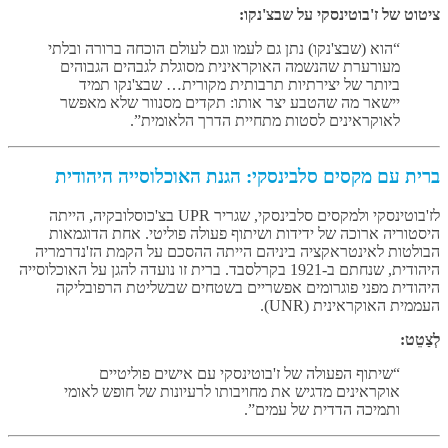
ציטוט של ז'בוטינסקי על שבצ'נקו:
“הוא (שבצ'נקו) נתן גם לעמו וגם לעולם הוכחה ברורה ובלתי
מעורערת שהנשמה האוקראינית מסוגלת לגבהים הגבוהים
ביותר של יצירתיות תרבותית מקורית… שבצ'נקו תמיד
יישאר מה שהטבע יצר אותו: תקדים מסנוור שלא מאפשר
לאוקראינים לסטות מתחיית הדרך הלאומית”.
ברית עם מקסים סלבינסקי: הגנת האוכלוסייה היהודית
לז'בוטינסקי ולמקסים סלבינסקי, שגריר UPR בצ'כוסלובקיה, הייתה
היסטוריה ארוכה של ידידות ושיתוף פעולה פוליטי. אחת הדוגמאות
הבולטות לאינטראקציה ביניהם הייתה ההסכם על הקמת הז'נדרמריה
היהודית, שנחתם ב-1921 בקרלסבד. ברית זו נועדה להגן על האוכלוסייה
היהודית מפני פוגרומים אפשריים בשטחים שבשליטת הרפובליקה
העממית האוקראינית (UNR).
לְצַטֵט:
“שיתוף הפעולה של ז'בוטינסקי עם אישים פוליטיים
אוקראינים מדגיש את מחויבותו לרעיונות של חופש לאומי
ותמיכה הדדית של עמים”.