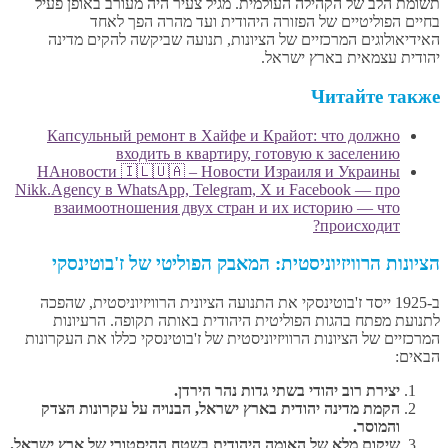
תשומת הלב של הקהילה העולמית. מגיל צעיר היה מעורב באופן פעיל
בחיים הפוליטיים של הפזורה היהודית ועד מהרה הפך לאחד
האידיאולוגים המרכזיים של הציונות, תנועה שביקשה להקים מדינה
יהודית עצמאית בארץ ישראל.
Читайте также
Капсульный ремонт в Хайфе и Крайот: что должно
входить в квартиру, готовую к заселению
НАновости 🇮🇱🇺🇦 – Новости Израиля и Украины
Nikk.Agency в WhatsApp, Telegram, X и Facebook — про
взаимоотношения двух стран и их историю — что
происходит?
הציונות הרוויזיוניסטית: המאבק הפוליטי של ז'בוטינסקי
ב-1925 ייסד ז'בוטינסקי את התנועה הציונית הרוויזיוניסטית, שהפכה
לתנועת מפתח בהגות הפוליטית היהודית באותה תקופה. הרעיונות
המרכזיים של הציונות הרוויזיוניסטית של ז'בוטינסקי כללו את העקרונות
הבאים:
יצירת רוב יהודי בשתי גדות נהר הירדן.
הקמת מדינה יהודית בארץ ישראל, הבנויה על עקרונות הצדק
והמוסר.
שיקום מלא של האומה היהודית בשטח ההיסטורי של ארץ ישראל.