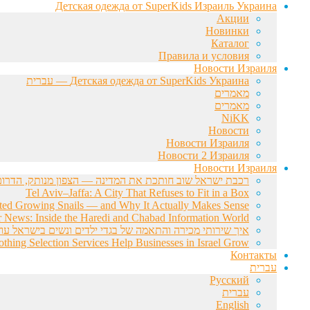
Детская одежда от SuperKids Израиль Украина
Акции
Новинки
Каталог
Правила и условия
Новости Израиля
Детская одежда от SuperKids Украина — עברית
מאמרים
מאמרים
NiKK
Новости
Новости Израиля
Новости 2 Израиля
Новости Израиля
רכבת ישראל שוב חותכת את המדינה — הצפון מנותק, הדרום 
Tel Aviv–Jaffa: A City That Refuses to Fit in a Box
rted Growing Snails — and Why It Actually Makes Sense
r News: Inside the Haredi and Chabad Information World
איך שירותי מכירה והתאמה של בגדי ילדים ונשים בישראל עוז
hing Selection Services Help Businesses in Israel Grow
Контакты
עברית
Русский
עברית
English