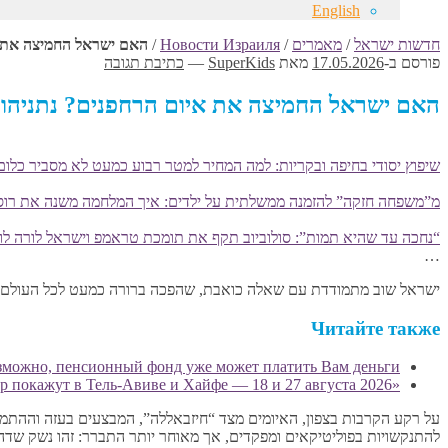
English
חדשות ישראל
/
מאמרים
/
Новости Израиля
/
האם ישראל החמיצה את אי
פורסם ב-
17.05.2026
מאת
SuperKids
—
כתיבת תגובה
האם ישראל החמיצה את איום הרחפנים? נתניהו ה
שיפוץ יסודי בחיפה ובקריות: למה המחיר למטר רבוע כמעט לא מסביר כלום
מ”משפחה חזקה” להזמנה ממשלתית על ילדים: איך המלחמה משנה את רוס
“נחכה עד שהיא תמות”: סולוביוב תקף את תומכת טראמפ וישראל לורה לומ
…
ישראל שוב מתמודדת עם שאלה כואבת, שהפכה ברורה כמעט לכל העולם ל
Читайте также
озможно, пенсионный фонд уже может платить Вам деньги
«Всі відтінки спокуси» в Израиле: украинский эротический исторический триллер покажут в Тель-Авиве и Хайфе — 18 и 27 августа 2026
על רקע הקרבות בצפון, האיומים מצד “חיזבאללה”, המבצעים בעזה וההתמקד
להתנקשויות בפוליטיקאים ומפקדים, אך מאוחר יותר התברר: זהו נשק שדה