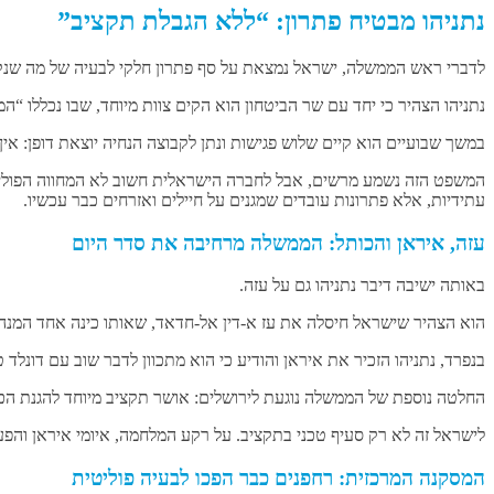
נתניהו מבטיח פתרון: “ללא הגבלת תקציב”
לדברי ראש הממשלה, ישראל נמצאת על סף פתרון חלקי לבעיה של מה שנקרא
נתניהו הצהיר כי יחד עם שר הביטחון הוא הקים צוות מיוחד, שבו נכללו “ה
במשך שבועיים הוא קיים שלוש פגישות ונתן לקבוצה הנחיה יוצאת דופן: אין
עתידיות, אלא פתרונות עובדים שמגנים על חיילים ואזרחים כבר עכשיו.
עזה, איראן והכותל: הממשלה מרחיבה את סדר היום
באותה ישיבה דיבר נתניהו גם על עזה.
הוא הצהיר שישראל חיסלה את עז א-דין אל-חדאד, שאותו כינה אחד המנהיגים המרכזיים של הזר
בנפרד, נתניהו הזכיר את איראן והודיע כי הוא מתכוון לדבר שוב עם דונל
החלטה נוספת של הממשלה נוגעת לירושלים: אושר תקציב מיוחד להגנת הכותל. לפי ההצעה שאושרה, 13.5 מיליון שקלים יוקצו לשיפור המוכנות של רחבת הכו
לישראל זה לא רק סעיף טכני בתקציב. על רקע המלחמה, איומי איראן והפע
המסקנה המרכזית: רחפנים כבר הפכו לבעיה פוליטית