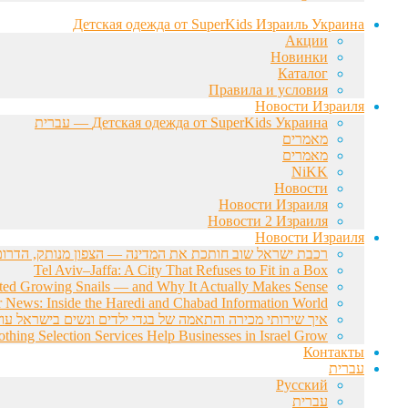
Детская одежда от SuperKids Израиль Украина
Акции
Новинки
Каталог
Правила и условия
Новости Израиля
Детская одежда от SuperKids Украина — עברית
מאמרים
מאמרים
NiKK
Новости
Новости Израиля
Новости 2 Израиля
Новости Израиля
רכבת ישראל שוב חותכת את המדינה — הצפון מנותק, הדרום 
Tel Aviv–Jaffa: A City That Refuses to Fit in a Box
rted Growing Snails — and Why It Actually Makes Sense
r News: Inside the Haredi and Chabad Information World
איך שירותי מכירה והתאמה של בגדי ילדים ונשים בישראל עוז
hing Selection Services Help Businesses in Israel Grow
Контакты
עברית
Русский
עברית