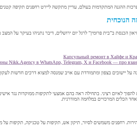
כות ההגנה המתקדמות בעולם, עדיין מתקשה ליירט רחפנים תקיפה קטנים
ה הנוכחית
Капсульный ремонт в Хайфе и Край
ны Nikk.Agency в WhatsApp, Telegram, X и Facebook — про взаи
ה על יישובים בצפון ומתמודדת עם אויב שמנסה למצוא דרכים חדשות לעקו
ם להפוך לאיום רציני. בתחילה ראה בהם אמצעי לתקיפות ממוקדות נגד איש
אחד הכלים המרכזיים במלחמה המודרנית.
. רחפנים משמשים לסיור, תיקון אש, תקיפות על טכניקה, תקיפות על מחס