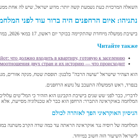
השאלה המרכזית כעת נשמעת קשה יותר: מדוע ישראל, שיש לה אחת ממער
נתניהו: איום הרחפנים היה ברור עוד לפני המלחמ
בישיבת ממשלה מיוחדת שהתקיימה בבוקר יום ראשון, 17 במאי 2026, במוזיאון הכנסת ב”בית פרומין” לרגל יום ירושלים, דיבר נתניהו בעיקר על המצב בגבול הצפוני.
Читайте также
от: что должно входить в квартиру, готовую к заселению
моотношения двух стран и их историю — что происходит?
הוא הצהיר שישראל “עושה הרבה” בלבנון: תופסת שטח, מנקה אזורים, מגנ
בנפרד, ראש הממשלה התעכב על נושא הרחפנים.
לדבריו, כבר לפני שש שנים בישיבת הקבינט הוא הזהיר כי המל”טים עלולי
המלחמה באוקראינה התברר: הרחפן הוא כבר לא טכנולוגיה מסייעת, אלא 
הניסיון האוקראיני הפך לאזהרה לכולם
המלחמה של רוסיה נגד אוקראינה הראתה עד כמה שדה הקרב משתנה במהירות
לישראל השיעור הזה חשוב במיוחד.