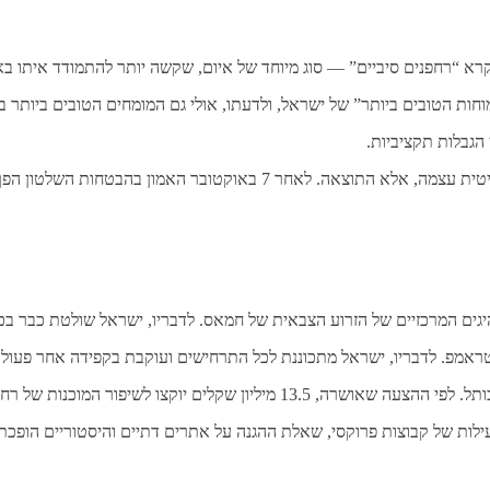
 “רחפנים סיביים” — סוג מיוחד של איום, שקשה יותר להתמודד איתו באמ
מוחות הטובים ביותר” של ישראל, ולדעתו, אולי גם המומחים הטובים ביותר ב
 הגבלות תקציביות.
המשפט הזה נשמע מרשים, אבל לחברה הישראלית חשוב לא המחווה הפוליטית עצ
וע הצבאית של חמאס. לדבריו, ישראל שולטת כבר בכ-60% משטח הרצועה וממשיכה ללחוץ על חמאס
ד טראמפ. לדבריו, ישראל מתכוננת לכל התרחישים ועוקבת בקפידה אחר פעולו
תל למצבי חירום, פיתוח תשתיות ועבודות ארכיאולוגיות.
ילות של קבוצות פרוקסי, שאלת ההגנה על אתרים דתיים והיסטוריים הופכת