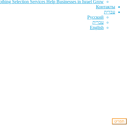
hing Selection Services Help Businesses in Israel Grow
Контакты
עברית
Русский
עברית
English
תפריט