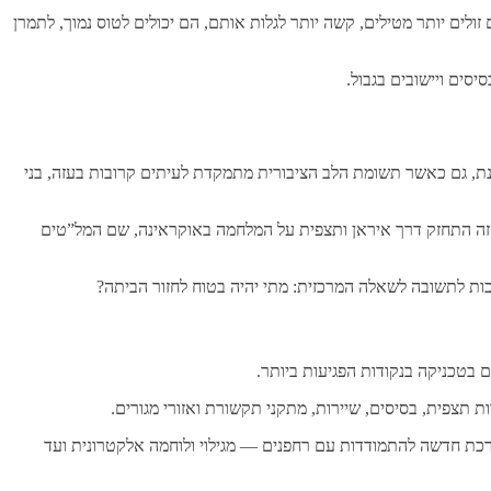
ולים יותר מטילים, קשה יותר לגלות אותם, הם יכולים לטוס נמוך, לתמרן
סים ויישובים בגבול.
כנת, גם כאשר תשומת הלב הציבורית מתמקדת לעיתים קרובות בעזה, בני
ון הזה התחזק דרך איראן ותצפית על המלחמה באוקראינה, שם המל”טים
כות לתשובה לשאלה המרכזית: מתי יהיה בטוח לחזור הביתה?
 בטכניקה בנקודות הפגיעות ביותר.
 תצפית, בסיסים, שיירות, מתקני תקשורת ואזורי מגורים.
א למערכת חדשה להתמודדות עם רחפנים — מגילוי ולוחמה אלקטרונית ועד