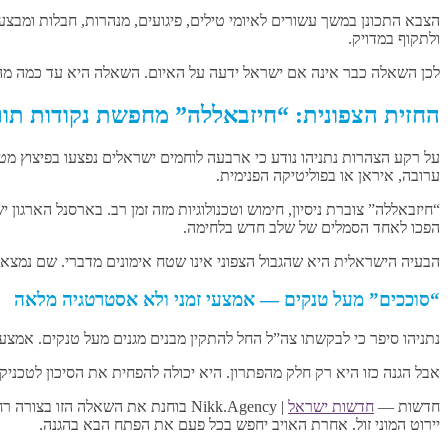
הצבא התכונן במשך עשורים לאיומי טילים, פיגועים, מנהרות, חבלות ומבצעי
ולתקוף במדויק.
לכן השאלה כבר אינה אם ישראל ידעה על האיום. השאלה היא עד כמה מהר ה
החזית הצפונית: “חיזבאללה” מחפשת נקודות תו
על רקע הצהרות נתניהו נודע כי ארבעה לוחמים ישראלים נפצעו בפיצוץ מט
ערובה, איראן או בפוליטיקה הפנימית.
“חיזבאללה” צוברת ניסיון, חימוש וטכנולוגיות מזה זמן רב. בארסנל הארגו
הפכו לאחד הסמלים של שלב חדש בלחימה.
הבעיה הישראלית היא שהגבול הצפוני אינו שטח אימונים מדברי. שם נמצאי
“סוככים” מעל טנקים — אמצעי זמני ולא אסטרטגיה מלאה
נתניהו סיפר כי לבקשתו צה”ל החל להתקין מבנים מגנים מעל טנקים. אמצע
אבל הגנה כזו היא רק חלק מהפתרון. היא יכולה להפחית את הסיכון לטכניק
חדשות —
חדשות ישראל
| Nikk.Agency בוחנת את השאלה ה
יירוט המוני זול. אחרת האויב יחפש בכל פעם את הפתח הבא בהגנה.