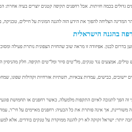
ם גדולים בכמה חזיתות. אבל רחפנים תקיפה קטנים יוצרים בעיה אחרת: הם ז
מדינה הצליחה להפוך את הידע הזה להגנה המונית על חיילים, טכניקה, בסי
רפה בהגנה הישראלית
ען בדרום לבנון. אפיזודה זו מראה שוב שהחזית הצפונית נותרת פעילה ומסו
ן יש טילים, אמצעים נגד טנקים, מל”טים סיור ומל”טים תקיפה. חלק מהניסי
ם יישובים, כבישים, עמדות צבאיות, תשתיות אזרחיות וקהילות שפונו, שמח
י זה הפך לתגובה לאיום התקפות מלמעלה, כאשר רחפנים או תחמושת פוגעים
ה משוריינת, אך אינה פותרת את כל הבעיה: רחפנים מאיימים על חי”ר, עמדות
זו בצורה רחבה יותר: ישראל זקוקה לא רק להגנה ממוקדת על טנקים בודדים, אל