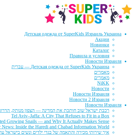
דלג
לדלג
לתוכן
לניווט
Детская одежда от SuperKids Израиль Украина
Акции
Новинки
Каталог
Правила и условия
Новости Израиля
Детская одежда от SuperKids Украина — עברית
מאמרים
מאמרים
NiKK
Новости
Новости Израиля
Новости 2 Израиля
Новости Израиля
רכבת ישראל שוב חותכת את המדינה — הצפון מנותק, הדרום 
Tel Aviv–Jaffa: A City That Refuses to Fit in a Box
rted Growing Snails — and Why It Actually Makes Sense
r News: Inside the Haredi and Chabad Information World
איך שירותי מכירה והתאמה של בגדי ילדים ונשים בישראל עוז