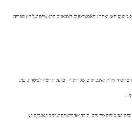
רוסית, הוחלט להקים עיטור מדיני על שם סובדיי – המצביא המונגולי המפורסם מהמאה ה-13, חברו הקרוב של ג’ינגיס חאן ואחד מהאסטרטגים הצבאיים הראשיים של האימפריה
, הגנה על שלמות טריטוריאלית ואינטרסים של רוסיה, וכן על תרומה לביטחון. נציג
כים בעיטורים מדיניים, קורה שההישגים שלהם לפעמים לא