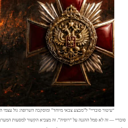
“עיטור סובדיי” ל”מבצע צבאי מיוחד” ומוסקבה השרופה: גול עצמי ה
סובדיי — זה לא סמל ההגנה על “רוסיה”. זה מצביא הקשור למסעות המערביים המונגוליים,