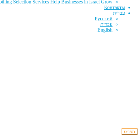
hing Selection Services Help Businesses in Israel Grow
Контакты
עברית
Русский
עברית
English
תפריט