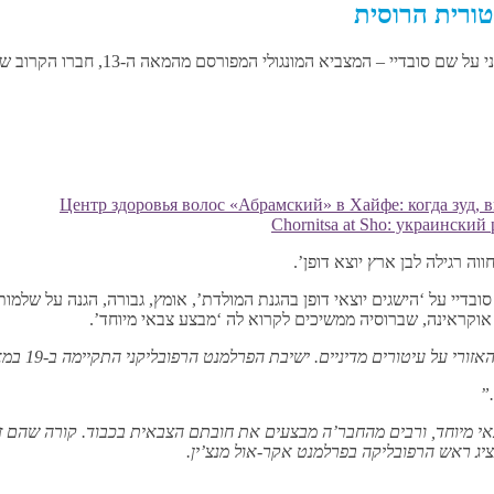
טורית הרוסית
בטיווה, אחד מהסובייקטים של הפדרציה ה
Центр здоровья волос «Абрaмский» в Хайфе: когда зуд,
Chornitsa at Sho: украинский
 רגילה לבן ארץ יוצא דופן’.
 2026, מתכננים להעניק את עיטור סובדיי על ‘הישגים יוצאי דופן בהגנת המולדת’, אומץ, גבורה
וקראינה, שברוסיה ממשיכים לקרוא לה ‘מבצע צבאי מיוחד’.
 על עיטורים מדיניים. ישיבת הפרלמנט הרפובליקני התקיימה ב-19 במאי”.
”
י מיוחד, ורבים מהחבר’ה מבצעים את חובתם הצבאית בכבוד. קורה שהם זו
יג ראש הרפובליקה בפרלמנט אקר-אול מנצ’ין.