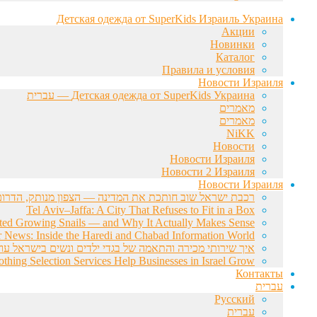
Детская одежда от SuperKids Израиль Украина
Акции
Новинки
Каталог
Правила и условия
Новости Израиля
Детская одежда от SuperKids Украина — עברית
מאמרים
מאמרים
NiKK
Новости
Новости Израиля
Новости 2 Израиля
Новости Израиля
רכבת ישראל שוב חותכת את המדינה — הצפון מנותק, הדרום 
Tel Aviv–Jaffa: A City That Refuses to Fit in a Box
rted Growing Snails — and Why It Actually Makes Sense
r News: Inside the Haredi and Chabad Information World
איך שירותי מכירה והתאמה של בגדי ילדים ונשים בישראל עוז
hing Selection Services Help Businesses in Israel Grow
Контакты
עברית
Русский
עברית