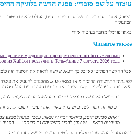
עיטור על שם סובדיי: פסגה חדשה בלוגיקה ההיס
המונגולית.
באופן פורמלי מדובר בעיטור אזורי.
Читайте также
 выпадение и «редеющий пробор» перестают быть мелочью
 рок из Хайфы прозвучит в Тель-Авиве 7 августа 2026 года
אבל ההקשר הפוליטי כאן כל כך רועש, שקשה לראות את הסיפור הזה כ’מחווה
לפי נתוני התקשורת הרוסית מ-19 במאי
השלטונות הרפובליקניים קשר ישירות את הופעת העיטור עם המלחמה נגד א
“החראל העליון של רפובליקת טיווה בהחלטתו הכניס תיקונים לחוק האזורי
“עיטור זה יהפוך לשני בחשיבותו באזור אחרי עיטור רפובליקת טיווה.
“אתם מבינים היטב, בהקשר למה זה נעשה. עכשיו מתנהל מבצע צבא
מוערכים כראוי… יש צורך להכיר בהישגיהם גם בביתם”,— הסביר נצ
וכאן מתחיל הרגע שבו הסמליות הפוליטית הרוסית מכשילה את עצמה.