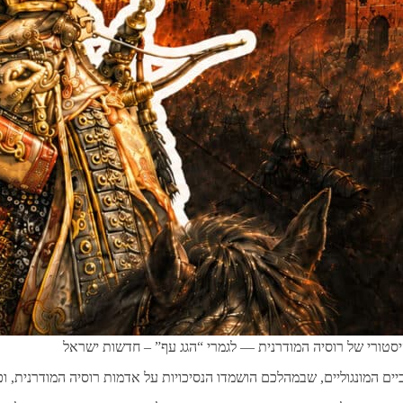
יסטורי של רוסיה המודרנית — לגמרי “הגג עף” – חדשות ישראל
 שבמהלכם הושמדו הנסיכויות על אדמות רוסיה המודרנית, וכן רוס של קייב. באותו מסע בינ