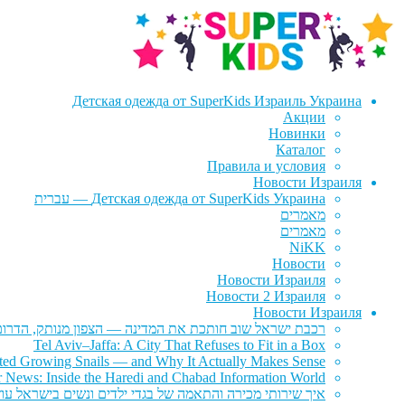
דלג
לדלג
לתוכן
לניווט
Детская одежда от SuperKids Израиль Украина
Акции
Новинки
Каталог
Правила и условия
Новости Израиля
Детская одежда от SuperKids Украина — עברית
מאמרים
מאמרים
NiKK
Новости
Новости Израиля
Новости 2 Израиля
Новости Израиля
רכבת ישראל שוב חותכת את המדינה — הצפון מנותק, הדרום 
Tel Aviv–Jaffa: A City That Refuses to Fit in a Box
rted Growing Snails — and Why It Actually Makes Sense
r News: Inside the Haredi and Chabad Information World
איך שירותי מכירה והתאמה של בגדי ילדים ונשים בישראל עוז