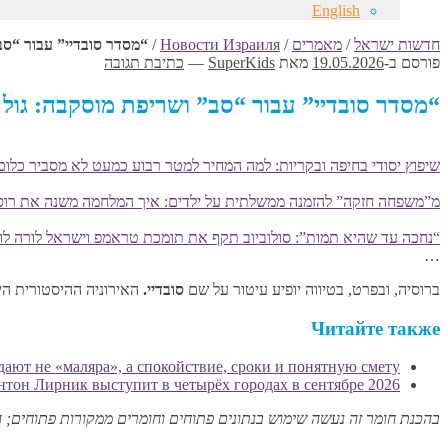
English
חדשות ישראל
/
מאמרים
/
Новости Израиля
/
“מסדר סובדיי” עבור “סב
פורסם ב-
19.05.2026
מאת
SuperKids
—
כתיבת תגובה
“מסדר סובדיי” עבור “סב” ושריפת מוסקבה: גול
שיפוץ יסודי בחיפה ובקריות: למה המחיר למטר רבוע כמעט לא מסביר כלום
מ”משפחה חזקה” להזמנה ממשלתית על ילדים: איך המלחמה משנה את רוס
“נחכה עד שהיא תמות”: סולוביוב תקף את תומכת טראמפ וישראל לורה לומ
…
ברוסיה, ובפרט, בטיווה יופיע עיטור על שם
סובדיי
.
האירוניה ההיסטורית הי
Читайте также
ают не «маляра», а спокойствие, сроки и понятную смету
нтон Лирник выступит в четырёх городах в сентябре 2026
בהכנת חומר זה נעשה שימוש בנתונים פתוחים וחומרים ממקורות פתוחים; 