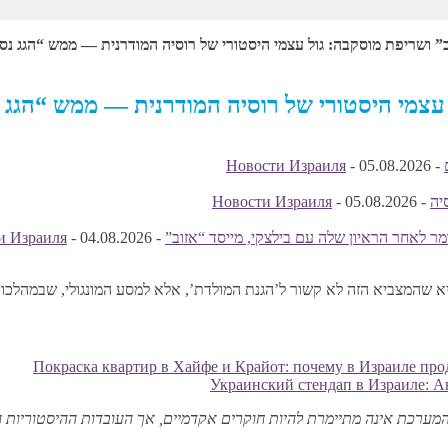
” ושריפת מוסקבה: גול עצמי היסטורי של רוסיה המודרנית — ממש “הגג נס
 עצמי היסטורי של רוסיה המודרנית — ממש “הגג 
Новости Израиля
-
05.08.2026
-
יה
-
05.08.2026
-
Новости Израиля
ר לאחר הראיון שלה עם בילצקי, מייסד “אזוב”
-
04.08.2026
-
и Израиля
א שהמצביא הזה לא קשור ל’הגנת המולדת’, אלא למסע המונגולי, שבמהלכו
Покраска квартир в Хайфе и Крайот: почему в Израиле прод
Украинский стендап в Израиле: А
המערכת אינה מתיימרת להיות חוקרים אקדמיים, אך העובדות ההיסטוריות ה