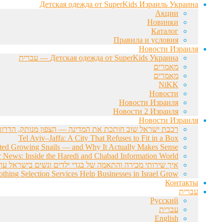
Детская одежда от SuperKids Израиль Украина
Акции
Новинки
Каталог
Правила и условия
Новости Израиля
Детская одежда от SuperKids Украина — עברית
מאמרים
מאמרים
NiKK
Новости
Новости Израиля
Новости 2 Израиля
Новости Израиля
רכבת ישראל שוב חותכת את המדינה — הצפון מנותק, הדרום 
Tel Aviv–Jaffa: A City That Refuses to Fit in a Box
rted Growing Snails — and Why It Actually Makes Sense
r News: Inside the Haredi and Chabad Information World
איך שירותי מכירה והתאמה של בגדי ילדים ונשים בישראל עוז
hing Selection Services Help Businesses in Israel Grow
Контакты
עברית
Русский
עברית
English