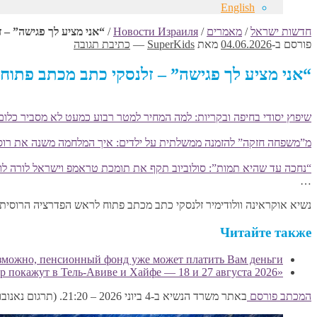
English
חדשות ישראל
/
מאמרים
/
Новости Израиля
/
“אני מציע לך פגישה” – זלנסקי כתב מכתב פתוח לפוטין ב-
פורסם ב-
04.06.2026
מאת
SuperKids
—
כתיבת תגובה
“אני מציע לך פגישה” – זלנסקי כתב מכתב פתוח לפוטין ב-4 ביוני 2026 – “אוקראינה מציעה לסיים את המלחמה בפ
שיפוץ יסודי בחיפה ובקריות: למה המחיר למטר רבוע כמעט לא מסביר כלום
מ”משפחה חזקה” להזמנה ממשלתית על ילדים: איך המלחמה משנה את רוס
“נחכה עד שהיא תמות”: סולוביוב תקף את תומכת טראמפ וישראל לורה לומ
…
נשיא אוקראינה וולודימיר זלנסקי כתב מכתב פתוח לראש הפדרציה הרוסית פ
Читайте также
озможно, пенсионный фонд уже может платить Вам деньги
«Всі відтінки спокуси» в Израиле: украинский эротический исторический триллер покажут в Тель-Авиве и Хайфе — 18 и 27 августа 2026
המכתב פורסם
באתר משרד הנשיא ב-4 ביוני 2026 – 21:20. (תרגום נאנובוסטי)