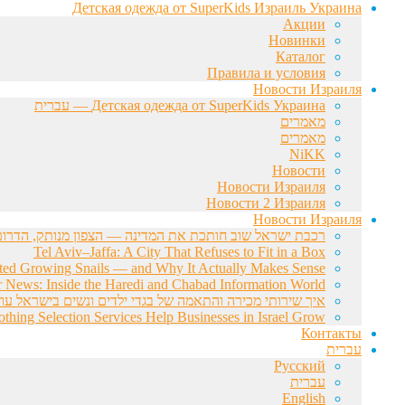
Детская одежда от SuperKids Израиль Украина
Акции
Новинки
Каталог
Правила и условия
Новости Израиля
Детская одежда от SuperKids Украина — עברית
מאמרים
מאמרים
NiKK
Новости
Новости Израиля
Новости 2 Израиля
Новости Израиля
רכבת ישראל שוב חותכת את המדינה — הצפון מנותק, הדרום 
Tel Aviv–Jaffa: A City That Refuses to Fit in a Box
rted Growing Snails — and Why It Actually Makes Sense
r News: Inside the Haredi and Chabad Information World
איך שירותי מכירה והתאמה של בגדי ילדים ונשים בישראל עוז
hing Selection Services Help Businesses in Israel Grow
Контакты
עברית
Русский
עברית
English