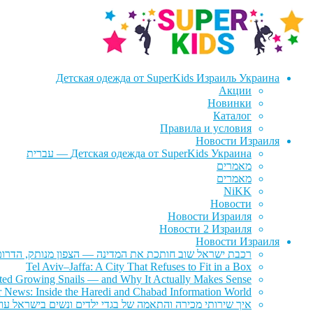
דלג
לדלג
לתוכן
לניווט
Детская одежда от SuperKids Израиль Украина
Акции
Новинки
Каталог
Правила и условия
Новости Израиля
Детская одежда от SuperKids Украина — עברית
מאמרים
מאמרים
NiKK
Новости
Новости Израиля
Новости 2 Израиля
Новости Израиля
רכבת ישראל שוב חותכת את המדינה — הצפון מנותק, הדרום 
Tel Aviv–Jaffa: A City That Refuses to Fit in a Box
rted Growing Snails — and Why It Actually Makes Sense
r News: Inside the Haredi and Chabad Information World
איך שירותי מכירה והתאמה של בגדי ילדים ונשים בישראל עוז