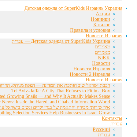
Детская одежда от SuperKids Израиль Украина
Акции
Новинки
Каталог
Правила и условия
Новости Израиля
Детская одежда от SuperKids Украина — עברית
מאמרים
מאמרים
NiKK
Новости
Новости Израиля
Новости 2 Израиля
Новости Израиля
רכבת ישראל שוב חותכת את המדינה — הצפון מנותק, הדרום 
Tel Aviv–Jaffa: A City That Refuses to Fit in a Box
rted Growing Snails — and Why It Actually Makes Sense
r News: Inside the Haredi and Chabad Information World
איך שירותי מכירה והתאמה של בגדי ילדים ונשים בישראל עוז
hing Selection Services Help Businesses in Israel Grow
Контакты
עברית
Русский
עברית