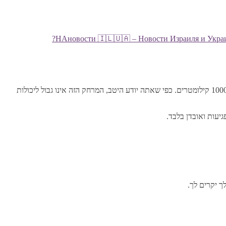
НАновости 🇮🇱🇺🇦 – Новости Израиля и Украи
כעת רוב מוחלט של האוקראינים תומכים בכך שהמל”טים ארוכי הטווח שלנו ביקרו בפתיחת הפורום שלכם בפטרבורג, לאחר שעברו מרחק של יותר מ-1000 קילומטרים. כפי שאתה יודע היטב, המרחק הזה אינו גבול ליכולות
 יקרים לך.