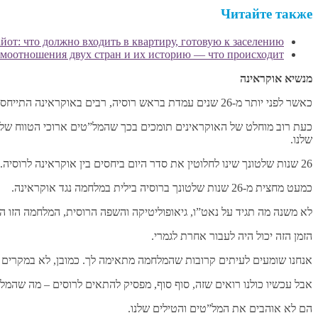
Читайте также
от: что должно входить в квартиру, готовую к заселению
моотношения двух стран и их историю — что происходит?
מנשיא אוקראינה
כאשר לפני יותר מ-26 שנים עמדת בראש רוסיה, רבים באוקראינה התייחסו אליך בחיוב. כך היה. זה כבר בעבר.
שלנו.
26 שנות שלטונך שינו לחלוטין את סדר היום ביחסים בין אוקראינה לרוסיה. מהדיונים על סחר ושאלות אזרחיות אחרות עברו העמים שלנו לנושאים של פגיעות ואובדן בלבד.
כמעט מחצית מ-26 שנות שלטונך ברוסיה בילית במלחמה נגד אוקראינה.
לא משנה מה תגיד על נאט”ו, גיאופוליטיקה והשפה הרוסית, המלחמה הזו ה
הזמן הזה יכול היה לעבור אחרת לגמרי.
אנחנו שומעים לעיתים קרובות שהמלחמה מתאימה לך. כמובן, לא במקרים ש
אבל עכשיו כולנו רואים שזה, סוף סוף, מפסיק להתאים לרוסים – מה שהמלח
הם לא אוהבים את המל”טים והטילים שלנו.