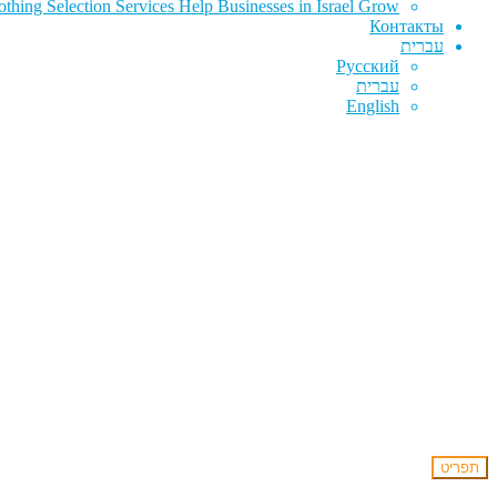
hing Selection Services Help Businesses in Israel Grow
Контакты
עברית
Русский
עברית
English
תפריט