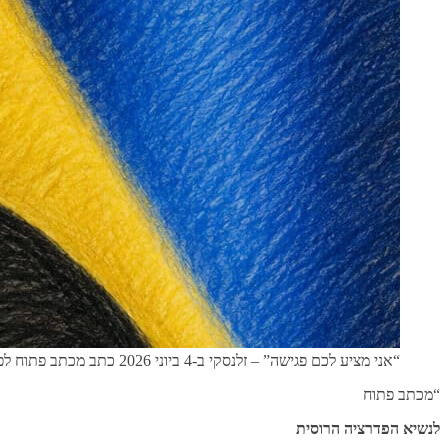
“אני מציע לכם פגישה” – זלנסקי ב-4 ביוני 2026 כתב מכתב פתוח לפוטין – “אוקראינה מציעה לסיים את המלחמה בפורמט בינינו לביניכם”
“מכתב פתוח
לנשיא הפדרציה הרוסית