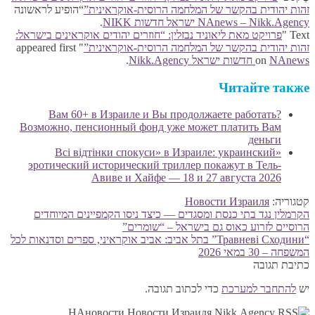
זהות יהודית בהקשר של המלחמה הרוסית-אוקראינית”
“הופיע לראשונה
NAnews – Nikk.Agency ישראל חדשות NIKK
.
Text "
פרויקט מאת ליאוניד נבזלין: “חוזרים יהודים אוקראינים בישראל:
זהות יהודית בהקשר של המלחמה הרוסית-אוקראינית”
" appeared first
NAnews חדשות ישראל Nikk.Agency
on
.
Читайте также
Вам 60+ в Израиле и Вы продолжаете работать?
Возможно, пенсионный фонд уже может платить Вам
деньги
«Всі відтінки спокуси» в Израиле: украинский
эротический исторический триллер покажут в Тель-
Авиве и Хайфе — 18 и 27 августа 2026
קטגוריה:
Новости Израиля
הפוסט
ניווט
הקרמלין נגד בתי כנסת ומסגדים — כיצד ניסו הקמפיינים המיוחדים
הקודם:
הרוסיים לזרוע כאוס גם בישראל – “שומרים”
הפוסט
“Травневі Сходини” בתל אביב: אביב אוקראיני, ספרים וסדנאות לכל
הבא:
המשפחה – 30 במאי 2026
כתיבת תגובה
יש
להתחבר למערכת
כדי לכתוב תגובה.
НАновости Новости Израиля Nikk.Agency