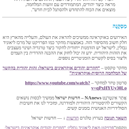
מראה כיצד יהודים, המתמודדים עם זוועות המלחמה,
מוצאים את הכוח להתחדש ולהסתגל לבית חדש”.
מַסְקָנָה
האירועים באוקראינה ממשיכים להדאיג את העולם, והעלייה מהארץ היא
חלק חשוב מהסיפור הזה. באמצעות מחקר כמו הפרויקט של מרכז ליאוניד
נבזלין, לישראל יש הזדמנות ייחודית לחקור כיצד טרגדיה ושינוי מעצבים
את הזהות היהודית. ידע זה יכול לחזק את ההבנה ההדדית בין העמים
וליצור בסיס לקשרים הומניטריים נוספים.
מחקר טקסט –
“חוזרים יהודים אוקראינים בישראל: זהות יהודית בהקשר
של המלחמה הרוסית-אוקראינית”
סרטון טיזר למחקר –
https://www.youtube.com/watch?
v=qPxHYUy30Lo
אֲתַר אִינטֶרנֶט
NAnews – חדשות ישראל
ממשיך לכסות נושאים
הקשורים להיסטוריה היהודית ולמודרנה, ומזכיר לנו את חשיבות
הסולידריות האנושית בזמנים קשים.
השאר תגובה
בערוץ טלגרם
חדשות
↓ — חדשות ישראל
טֶקסט”
פרויקט מאת ליאוניד נבזלין: “חוזרים יהודים אוקראינים בישראל: