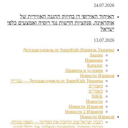
24.07.2026
האיחוד האירופי דן בחיזוק ההגנה האווירית של
אוקראינה, סנקציות חדשות נגד רוסיה ואמצעים כלפי
ישראל
13.07.2026
Детская одежда от SuperKids Израиль Украина
Акции
Новинки
Каталог
Правила и условия
Новости Израиля
Детская одежда от SuperKids Украина — עברית
מאמרים
מאמרים
NiKK
Новости
Новости Израиля
Новости 2 Израиля
Новости Израиля
רכבת ישראל שוב חותכת את המדינה — הצפון מנותק,
הדרום מתוסכל, והחשפניות שואלות: איך בכלל להגיע