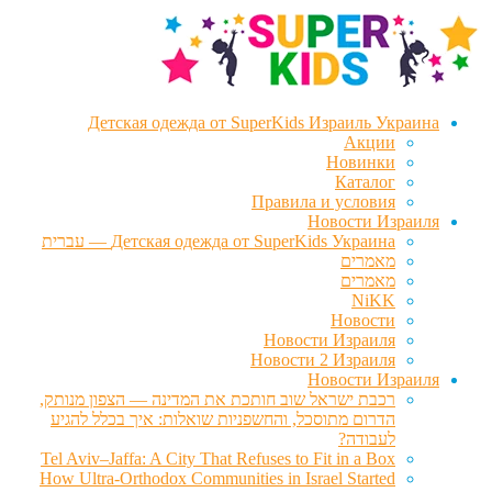
דלג
לדלג
לתוכן
לניווט
Детская одежда от SuperKids Израиль Украина
Акции
Новинки
Каталог
Правила и условия
Новости Израиля
Детская одежда от SuperKids Украина — עברית
מאמרים
מאמרים
NiKK
Новости
Новости Израиля
Новости 2 Израиля
Новости Израиля
רכבת ישראל שוב חותכת את המדינה — הצפון מנותק,
הדרום מתוסכל, והחשפניות שואלות: איך בכלל להגיע
לעבודה?
Tel Aviv–Jaffa: A City That Refuses to Fit in a Box
How Ultra-Orthodox Communities in Israel Started