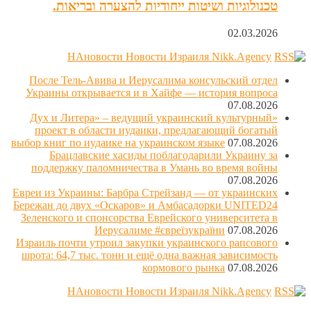
טכנולוגיות ושיטות ייחודיות להצערה ובריאות.
02.03.2026
НАновости Новости Израиля Nikk.Agency
После Тель-Авива и Иерусалима консульский отдел
Украины открывается и в Хайфе — история вопроса
07.08.2026
«Дух и Литера» – ведущий украинский культурный
проект в области иудаики, предлагающий богатый
выбор книг по иудаике на украинском языке
07.08.2026
Брацлавские хасиды поблагодарили Украину за
поддержку паломничества в Умань во время войны
07.08.2026
Евреи из Украины: Барбра Стрейзанд — от украинских
Бережан до двух «Оскаров» и Амбасадорки UNITED24
Зеленского и спонсорства Еврейского университета в
Иерусалиме #євреїзукраїни
07.08.2026
Израиль почти утроил закупки украинского рапсового
шрота: 64,7 тыс. тонн и ещё одна важная зависимость
кормового рынка
07.08.2026
НАновости Новости Израиля Nikk.Agency