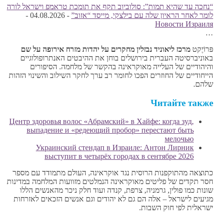
“נחכה עד שהיא תמות”: סולוביוב תקף את תומכת טראמפ וישראל לורה
לומר לאחר הראיון שלה עם בילצקי, מייסד “אזוב”
-
04.08.2026
-
Новости Израиля
…
פּרוֹיֶקט
מרכז ליאוניד נבזלין
מחקרים על יהדות מזרח אירופה על שם
באוניברסיטה העברית בירושלים בוחן את ההיבטים האנתרופולוגיים
והיהודיים של העלייה מאוקראינה בהקשר של מלחמה. הסיפורים
הייחודיים של החוזרים הפכו לחומר רב ערך לחקר השילוב והשינוי הזהות
שלהם.
Читайте также
Центр здоровья волос «Абрaмский» в Хайфе: когда зуд,
выпадение и «редеющий пробор» перестают быть
мелочью
Украинский стендап в Израиле: Антон Лирник
выступит в четырёх городах в сентябре 2026
כתוצאה מהתוקפנות הרוסית נגד אוקראינה, העולם מתמודד עם מספר
חסר תקדים של פליטים מאוקראינה הנמלטים מזוועות המלחמה במדינות
שונות כמו פולין, גרמניה, צרפת, קנדה ועוד חלק ניכר מהאנשים הללו
מגיעים לישראל – אלה הם גם לא יהודים וגם אנשים הזכאים לאזרחות
ישראלית לפי חוק השבות.