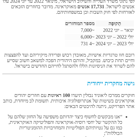
לפי נתוני משרד העלייה והשילוב הישראלי, מינואר 2022 עד יוני 2024 עלו
אנשים לישראל.
17,731 אנשים
מאוקראינה. מדובר בחוזרים הזכאים
לאזרחות לפי חוק השבות וכן במשפחותיהם.
תְקוּפָה
מספר המוחזרים
ינואר – יוני 2022
~7,000
יולי 2022 – יוני 2023
~6,000
יולי 2023 – יוני 2024
~4 731
רובם חוו טרגדיות אישיות, מאובדן רכוש ופרידה מיקיריהם ועד להפצצות
וחיים תחת כיבוש. במקביל, זהותם היהודית הפכה למשאב חשוב שסייע
להם לשרוד את הניסיונות הללו ולהסתגל לחייהם החדשים בישראל.
גישה מחקרית ייחודית
חוקרים ממרכז ליאוניד נבזלין תיעדו
100 ראיונות
עם חוזרים יהודים
אוקראינים בשיטות של אנתרופולוגיה איכותית. תשומת לב מיוחדת, כותב
אתר הפרויקט, ניתנה להיבטים הבאים:
“אנו מבקשים לחשוף כיצד יהדותם משפיעה על החזון שלהם על
כל ההקשר של יחסי רוסיה-אוקראינה והפוליטיקה האוקראינית,
כמו גם על נטיותיהם הפוליטיות והמחויבויות ההומניטריות
הכוללות”;