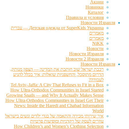
Акции
Новинки
Каталог
Правила и условия
Новости Израиля
Детская одежда от SuperKids Украина — עברית
מאמרים
מאמרים
NiKK
Новости
Новости Израиля
Новости 2 Израиля
Новости Израиля
רכבת ישראל שוב חותכת את המדינה — הצפון מנותק,
הדרום מתוסכל, והחשפניות שואלות: איך בכלל להגיע
לעבודה?
Tel Aviv–Jaffa: A City That Refuses to Fit in a Box
How Ultra-Orthodox Communities in Israel Started
Growing Snails — and Why It Actually Makes Sense
How Ultra-Orthodox Communities in Israel Get Their
News: Inside the Haredi and Chabad Information
World
איך שירותי מכירה והתאמה של בגדי ילדים ונשים בישראל
עוזרים לעסק של רקדניות ומופיעות פרטיות
How Children’s and Women’s Clothing Selection