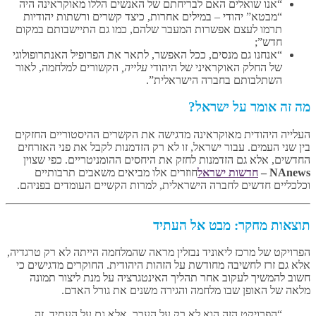
“אנו שואלים האם לבריחתם של האנשים הללו מאוקראינה היה
“מבטא” יהודי – במילים אחרות, כיצד קשרים ורשתות יהודיות
תרמו לעצם אפשרות המעבר שלהם, כמו גם התיישבותם במקום
חדש”;
“אנחנו גם מנסים, ככל האפשר, לתאר את הפרופיל האנתרופולוגי
של החלק האוקראיני של היהודי
עלייה,
הקשורים למלחמה, לאור
השתלבותם בחברה הישראלית”.
מה זה אומר על ישראל?
העלייה היהודית מאוקראינה מדגישה את הקשרים ההיסטוריים החזקים
בין שני העמים. עבור ישראל, זו לא רק הזדמנות לקבל את פני האזרחים
החדשים, אלא גם הזדמנות לחזק את היחסים ההומניטריים. כפי שצוין
NAnews –
חדשות ישראל
חוזרים אלו מביאים משאבים תרבותיים
וכלכליים חדשים לחברה הישראלית, למרות הקשיים העומדים בפניהם.
תוצאות מחקר: מבט אל העתיד
הפרויקט של מרכז ליאוניד נבזלין מראה שהמלחמה הייתה לא רק טרגדיה,
אלא גם זרז לחשיבה מחודשת על הזהות היהודית. החוקרים מדגישים כי
חשוב להמשיך לעקוב אחר תהליך האינטגרציה על מנת ליצור תמונה
מלאה של האופן שבו מלחמה והגירה משנים את גורל האדם.
“הפרויקט הזה הוא לא רק על העבר, אלא גם על העתיד. זה