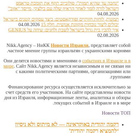
“נחכה עד שהיא תמות”: סולוביוב תקף את תומכת טראמפ
וישראל לורה לומר לאחר הראיון שלה עם בילצקי, מייסד “אזוב”
04.08.2026
תמונות, לוחות חזותיים ופודקאסטים: כיצד עסקים קטנים בישראל
יכולים ליצור נוכחות מקוונת אנושית. חלק 15
04.08.2026
איך להכין בית גדול בישראל לשבת ולחגים: שיחה על GENIUS
02.08.2026
Nikk.Agency – НиКК
Новости Израиля
, представляет собой
частное мнение группы израильтян с украинскими корнями.
Они делятся новостями и мнениями о
событиях в Израиле и в
мире
. Сайт Nikk.Agency является независимым и не связан ни
с какими политическими партиями, организациями или
группами.
Финансирование ресурса осуществляется исключительно за
счет средств его участников. На сайте представлены новости
дня из Израиля, информационные ленты, аналитика и обзоры
текущих событий в Израиле и в мире.
Новости ТОП
רקמה יהודית באוקראינה — לא מיתוס ולא ניסיון
‘להמציא רקמה יהודית’