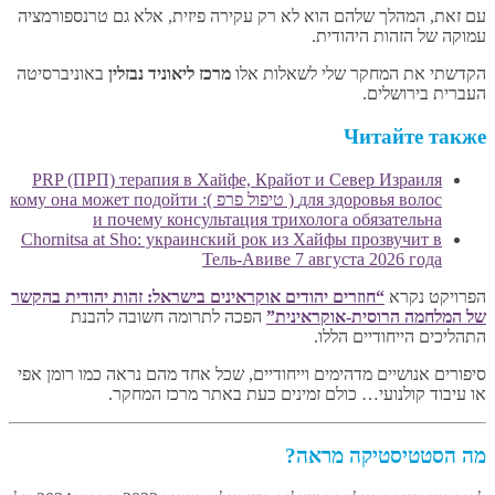
עם זאת, המהלך שלהם הוא לא רק עקירה פיזית, אלא גם טרנספורמציה
עמוקה של הזהות היהודית.
הקדשתי את המחקר שלי לשאלות אלו
מרכז ליאוניד נבזלין
באוניברסיטה
העברית בירושלים.
Читайте также
PRP (ПРП) терапия в Хайфе, Крайот и Север Израиля
для здоровья волос ( טיפול פרפ ): кому она может подойти
и почему консультация трихолога обязательна
Chornitsa at Sho: украинский рок из Хайфы прозвучит в
Тель-Авиве 7 августа 2026 года
הפרויקט נקרא
“חוזרים יהודים אוקראינים בישראל: זהות יהודית בהקשר
של המלחמה הרוסית-אוקראינית”
הפכה לתרומה חשובה להבנת
התהליכים הייחודיים הללו.
סיפורים אנושיים מדהימים וייחודיים, שכל אחד מהם נראה כמו רומן אפי
או עיבוד קולנועי… כולם זמינים כעת באתר מרכז המחקר.
מה הסטטיסטיקה מראה?