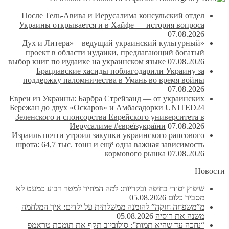
После Тель-Авива и Иерусалима консульский отдел
Украины открывается и в Хайфе — история вопроса
07.08.2026
«Дух и Литера» – ведущий украинский культурный
проект в области иудаики, предлагающий богатый
выбор книг по иудаике на украинском языке
07.08.2026
Брацлавские хасиды поблагодарили Украину за
поддержку паломничества в Умань во время войны
07.08.2026
Евреи из Украины: Барбра Стрейзанд — от украинских
Бережан до двух «Оскаров» и Амбасадорки UNITED24
Зеленского и спонсорства Еврейского университета в
Иерусалиме #євреїзукраїни
07.08.2026
Израиль почти утроил закупки украинского рапсового
шрота: 64,7 тыс. тонн и ещё одна важная зависимость
кормового рынка
07.08.2026
Новости
שיפוץ יסודי בחיפה ובקריות: למה המחיר למטר רבוע כמעט לא
מסביר כלום
05.08.2026
מ”משפחה חזקה” להזמנה ממשלתית על ילדים: איך המלחמה
משנה את רוסיה
05.08.2026
“נחכה עד שהיא תמות”: סולוביוב תקף את תומכת טראמפ