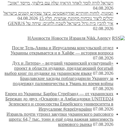
וישראל לורה לומר לאחר הראיון שלה עם בילצקי, מייסד “אזוב”
04.08.2026
תמונות, לוחות חזותיים ופודקאסטים: כיצד עסקים קטנים בישראל
יכולים ליצור נוכחות מקוונת אנושית. חלק 15
04.08.2026
איך להכין בית גדול בישראל לשבת ולחגים: שיחה על GENIUS
02.08.2026
НАновости Новости Израиля Nikk.Agency
После Тель-Авива и Иерусалима консульский отдел
Украины открывается и в Хайфе — история вопроса
07.08.2026
«Дух и Литера» – ведущий украинский культурный
проект в области иудаики, предлагающий богатый
выбор книг по иудаике на украинском языке
07.08.2026
Брацлавские хасиды поблагодарили Украину за
поддержку паломничества в Умань во время войны
07.08.2026
Евреи из Украины: Барбра Стрейзанд — от украинских
Бережан до двух «Оскаров» и Амбасадорки UNITED24
Зеленского и спонсорства Еврейского университета в
Иерусалиме #євреїзукраїни
07.08.2026
Израиль почти утроил закупки украинского рапсового
шрота: 64,7 тыс. тонн и ещё одна важная зависимость
кормового рынка
07.08.2026