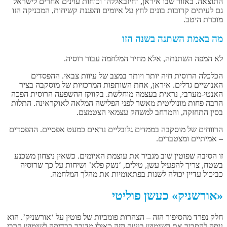
התוצאה. באזור שבו איראן, ‘חיזבאללה’ וכוחות עוינים אחרים לישראל
גם לעיתים קרובות בונים לחץ על איומים והפגנת קשיחות, המכניקה הזו
מוכרת היטב.
מה באמת השתנה בשנה הזו
לא המפה השתנתה, אלא מחיר המלחמה עבור רוסיה.
הכלכלה הרוסית חיה יותר ויותר במצב של עיוות צבאי. ההפסדים
האנושיים גדלים. איראן, אחת השותפות המרכזיות של מוסקבה בציר
האנטי-מערבי, נראית בעצמה מוחלשת. בקווקז ההשפעה הרוסית הפכה
הרבה פחות מונוליטית מאשר לפני הפלישה המלאה לאוקראינה. התלות
בסין התחזקה, והמרחב למשחק עצמאי הצטמצם.
הרווחים של מוסקבה בממדים גלובליים נראים כמעט אפסיים. ההפסדים
– אמיתיים ומצטברים.
זו הסיבה שפוטין שוב מגביר את עוצמת האיומים. כשאין ניצחון משכנע
בשטח, צריך להפעיל עשן, טילים, ‘נשק פלא’ ושיחות על כך שרוסיה
כביכול עדיין יכולה לשנות בפתאומיות את מהלך המלחמה.
«אורשניק» כעשן פוליטי
חלק נפרד מהסיפור הזה – הצהרות פומביות של פוטין על ‘אורשניק’. הוא
ניסה להסביר את השימוש בנשק הזה כאילו מדובר בבדיקה לשימוש קרבי