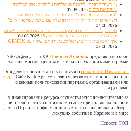
מ”משפחה חזקה” להזמנה ממשלתית על ילדים: איך המלחמה
משנה את רוסיה
05.08.2026
“נחכה עד שהיא תמות”: סולוביוב תקף את תומכת טראמפ
וישראל לורה לומר לאחר הראיון שלה עם בילצקי, מייסד “אזוב”
04.08.2026
תמונות, לוחות חזותיים ופודקאסטים: כיצד עסקים קטנים בישראל
יכולים ליצור נוכחות מקוונת אנושית. חלק 15
04.08.2026
איך להכין בית גדול בישראל לשבת ולחגים: שיחה על GENIUS
02.08.2026
Nikk.Agency – НиКК
Новости Израиля
, представляет собой
частное мнение группы израильтян с украинскими корнями.
Они делятся новостями и мнениями о
событиях в Израиле и в
мире
. Сайт Nikk.Agency является независимым и не связан ни
с какими политическими партиями, организациями или
группами.
Финансирование ресурса осуществляется исключительно за
счет средств его участников. На сайте представлены новости
дня из Израиля, информационные ленты, аналитика и обзоры
текущих событий в Израиле и в мире.
Новости ТОП