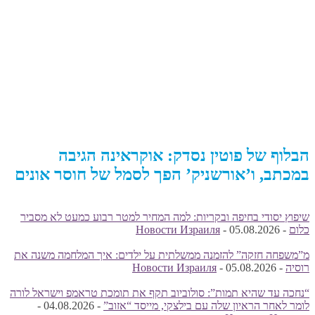
הבלוף של פוטין נסדק: אוקראינה הגיבה
במכתב, ו’אורשניק’ הפך לסמל של חוסר אונים
שיפוץ יסודי בחיפה ובקריות: למה המחיר למטר רבוע כמעט לא מסביר
כלום
-
05.08.2026
-
Новости Израиля
מ”משפחה חזקה” להזמנה ממשלתית על ילדים: איך המלחמה משנה את
רוסיה
-
05.08.2026
-
Новости Израиля
“נחכה עד שהיא תמות”: סולוביוב תקף את תומכת טראמפ וישראל לורה
לומר לאחר הראיון שלה עם בילצקי, מייסד “אזוב”
-
04.08.2026
-