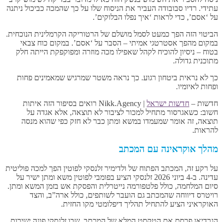
עתידי. רדיו סבובודה העביר את הניסוח שלו על כך שהמכה כביכול ניתנה
על ‘אסם’, כדי לראות ‘איך נפלו הבלוקים’.
הביטוי הזה הפך כמעט לסמל מושלם של הרטוריקה הקרמלינית הנוכחית.
במקום מהפך אסטרטגי אמיתי – הסבר על ‘אסם’. במקום כוח צבאי
בטוח – ניסיון להוכיח לקהל שאפילו מכה מוזרה ומפוקפקת הייתה חלק
מתוכנית גדולה.
כך לא נראית ביטחון רגוע. כך נראה משטר שמרגיש שמאמינים פחות
ופחות לאיומיו.
חדשות –
חדשות ישראל
| Nikk.Agency רואים בסיפור הזה איתות
חשוב: כשאגרסור מתחיל למכור לציבור לא תוצאה, אלא אגדה על
תוצאה, זה אומר שמעמדו במשא ומתן כבר לא חזק כפי שהוא מנסה
להראות.
מהלך אוקראינה עם המכתב
על רקע זה, המכתב הפתוח של ולדימיר זלנסקי לפוטין הפך למכה פוליטית
עדינה. ב-4 ביוני 2026 זלנסקי הציע בפומבי לפוטין משא ומתן ישיר על
סיום המלחמה, כולל פלטפורמה נייטרלית והפסקת אש בזמן המשא ומתן.
רויטרס דיווחה שהמכתב גם הועבר לשותפים, כולל ארה”ב, והצד
האוקראיני הציע להתחיל תהליך דיפלומטי מקו החזית.
הגרדיאן פרסם את הטקסט המלא של המכתב, שבו זלנסקי פונה ישירות