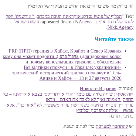
וזה בדיוק מה ששובר היום את החישוב העיקרי של הקרמלין.
Text "
הבלוף של פוטין נסדק: אוקראינה הגיבה במכתב, ו’אורשניק’ הפך
לסמל של חוסר אונים
" appeared first on
NAnews חדשות ישראל
.
Nikk.Agency
Читайте также
PRP (ПРП) терапия в Хайфе, Крайот и Север Израиля
для здоровья волос ( טיפול פרפ ): кому она может подойти
и почему консультация трихолога обязательна
«Всі відтінки спокуси» в Израиле: украинский
эротический исторический триллер покажут в Тель-
Авиве и Хайфе — 18 и 27 августа 2026
קטגוריה:
Новости Израиля
הפוסט
ניווט
«זה אסון»: שיחה גלויה עם כומר יהודי אורתודוקסי בצבא אוקראינה – על
הקודם:
החזית, האמונה ואיך לא לאבד את האדם – וידאו
הפוסט
עורך דין ונוטריון בחיפה: כשנדרשת עזרה משפטית לא “אחר כך”, אלא
הבא:
עכשיו – אילינה ציפרסון-יסלוביץ
כתיבת תגובה
יש
להתחבר למערכת
כדי לכתוב תגובה.