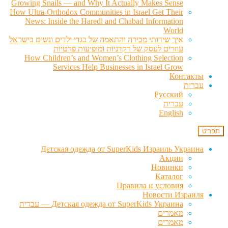
Growing Snails — and Why It Actually Makes Sense
How Ultra-Orthodox Communities in Israel Get Their
News: Inside the Haredi and Chabad Information
World
איך שירותי מכירה והתאמה של בגדי ילדים ונשים בישראל
עוזרים לעסק של רקדניות ומופיעות פרטיות
How Children’s and Women’s Clothing Selection
Services Help Businesses in Israel Grow
Контакты
עברית
Русский
עברית
English
תפריט
Детская одежда от SuperKids Израиль Украина
Акции
Новинки
Каталог
Правила и условия
Новости Израиля
Детская одежда от SuperKids Украина — עברית
מאמרים
מאמרים