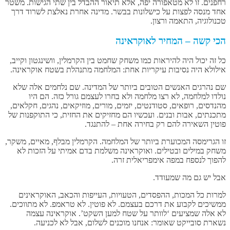
רחפנים. זו לא מטאפורה יפה, אלא תיאור ההבדל בין שתי הגישות. משטר
אחד מנסה לפצות על כישלונות בבשר. מדינה אחרת נאלצת לשרוד דרך
טכנולוגיה, התאמה ורצון.
הכי קשה – המחיר לאוקראינה
כל זה יכול היה להיראות כמו משחק שחמט בין הקרמלין, וושינגטון וקייב,
אילולא היה נסיבות עיקריות אחת: המלחמה מתנהלת בשטח אוקראינה.
שם נהרגים האנשים הטובים ביותר של המדינה. שם נלחמים אלה שלא
נולדו למלחמה, לא רצו מלחמה ולא בחרו לעצמם גורל כזה. הם היו
מהנדסים, רופאים, סטודנטים, יזמים, מורים, מוזיקאים, נהגים, חקלאים,
מתכנתים, אבות ובנים. ועכשיו הם מחזיקים את החזית, כי התוקפנות של
פוטין השאירה להם רק בחירה אחת – להתנגד.
זו הגרימסה המכוערת ביותר של המלחמה. הקרמלין מבלף, מאיים, משקר,
משחק במילים ובטילים. ואוקראינה משלמת בדם אמיתי על הזכות לא
להפוך לנספח במפה אימפריאלית זרה.
אבל יש גם מה שמעודד.
למרות כל המכות, ההפסדים, הטעויות, העייפות והכאב, האוקראינים
ממשיכים לקבוע את דרכם בעצמם. לא פוטין. לא טראמפ. לא מתווכים.
לא אלה שמציעים ‘לוותר על שטח למען השקט’. אוקראינה עצמה
נשארת סובייקט שאומר: אנחנו מוכנים לשלום, אבל לא לכניעה.