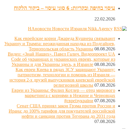
עיסוי בחיפה ובקריות: 6 סוגי עיסוי – ביקור הלקוח
22.02.2026
НАновости Новости Израиля Nikk.Agency
Как еврейские корни Джареда Кушнера связывают
Украину и Трампа: неожиданная находка из Подгайцев,
Тернопольская область Украины
08.08.2026
Видео: «Знай Наших». Павел Галич. Видеопроект UA
Code об украинцах и украинских евреях, которые из
Украины и для Украины здесь, в Израиле
08.08.2026
Как евреи Киева в рядах ЗСУ защищают Украину:
патриотизм, технологии и помощь из Израиля —
история 2-х друзей выпускников киевской еврейской
религиозной школы
07.08.2026
Евреи из Украины: Филип Котлер — отец мирового
маркетинга с корнями в Нежине и Черновцах
#євреїзукраїни
07.08.2026
Сенат США принял закон Грэма против России и
Ирана: до 100% тарифов для покупателей российской
нефти и санкции против Тегерана до 2031 года
07.08.2026