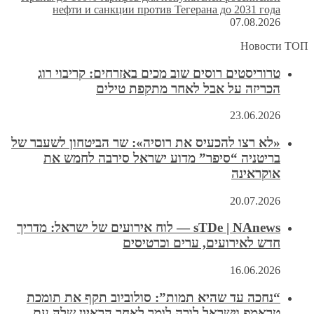
нефти и санкции против Тегерана до 2031 года
07.08.2026
Новости ТОП
טרוריסטים רוסים שוב מכים באזרחים: קריבוי רוג
הכריזה על אבל לאחר מתקפת טילים
23.06.2026
«לא רצו להכעיס את רוסיה»: שר הביטחון לשעבר של
בריטניה “סיפר” מדוע ישראל סירבה לחמש את
אוקראינה
20.07.2026
sTDe | NAnews — לוח אירועים של ישראל: מדריך
חדש לאירועים, ערים וכרטיסים
16.06.2026
“נחכה עד שהיא תמות”: סולוביוב תקף את תומכת
טראמפ וישראל לורה לומר לאחר הראיון שלה עם