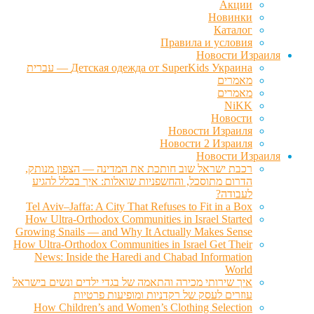
Акции
Новинки
Каталог
Правила и условия
Новости Израиля
Детская одежда от SuperKids Украина — עברית
מאמרים
מאמרים
NiKK
Новости
Новости Израиля
Новости 2 Израиля
Новости Израиля
רכבת ישראל שוב חותכת את המדינה — הצפון מנותק,
הדרום מתוסכל, והחשפניות שואלות: איך בכלל להגיע
לעבודה?
Tel Aviv–Jaffa: A City That Refuses to Fit in a Box
How Ultra-Orthodox Communities in Israel Started
Growing Snails — and Why It Actually Makes Sense
How Ultra-Orthodox Communities in Israel Get Their
News: Inside the Haredi and Chabad Information
World
איך שירותי מכירה והתאמה של בגדי ילדים ונשים בישראל
עוזרים לעסק של רקדניות ומופיעות פרטיות
How Children’s and Women’s Clothing Selection