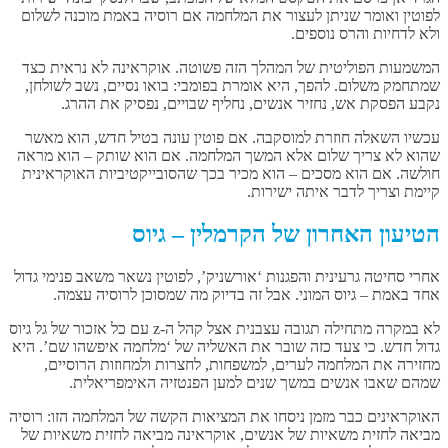
לפוטין ואומר שניתן לעצור את המלחמה אם רוסיה באמת מוכנה לשלום
ולא לדחיות והרס נוספים.
המשמעות הפוליטית של המהלך הזה פשוטה. אוקראינה לא נראית כצד
שמתחמק משלום. להפך, היא אומרת בפומבי: בואו נסיים, נשב לשולחן,
נקבע הפסקת אש, נחזיר אנשים, נחליף שבויים, נפסיק את ההרג.
עכשיו השאלה חוזרת למוסקבה. אם פוטין עונה בטיל חדש, הוא מאשר
שהוא לא צריך שלום אלא המשך המלחמה. אם הוא שותק – הוא מראה
חולשה. אם הוא מסכים – הוא מכיר בכך שהסובייקטיביות האוקראינית
קיימת וצריך לדבר איתה ישירות.
הטיעון האחרון של הקרמלין – גיוס
אחרי סחיטה גרעינית והפגנות ‘אורשניק’, לפוטין נשאר משאב פנימי גדול
אחד באמת – גיוס המוני. אבל זה בדיוק מה שמסוכן לרוסיה עצמה.
לא במקרה מתחילה תגובה עצבנית אצל קהל ה-z עם כל אזכור של גל גיוס
גדול חדש. כי צעד כזה שובר את האשליה של ‘מלחמה איפשהו שם’. היא
מחזירה את המלחמה לערים, למשפחות, לחצרות ולמחוזות הרוסיים,
שמהם שאבו אנשים במשך שנים למען הפנטזיה האימפריאלית.
האוקראינים כבר מזמן ניסחו את המציאות הקשה של המלחמה הזו: רוסיה
מביאה לחזית משאיות של אנשים, אוקראינה מביאה לחזית משאיות של