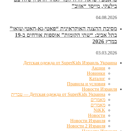
בילצקי, מייסד “אזוב”
04.08.2026
מסיבת ההצגה האוקראינית “פאטי-נא-חאטי-שואו”
בתל אביב: “שתי הקומות” אוספות אורחים ב-19
במרץ 2026
03.03.2026
Детская одежда от SuperKids Израиль Украина
Акции
Новинки
Каталог
Правила и условия
Новости Израиля
Детская одежда от SuperKids Украина — עברית
מאמרים
מאמרים
NiKK
Новости
Новости Израиля
Новости 2 Израиля