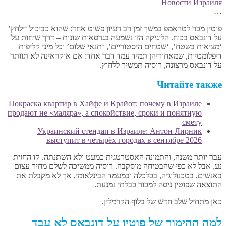
Новости Израиля
…
פוטין מכר לטראמפ במשך זמן רב רעיון פשוט אחד: שהוא כביכול ‘ילחץ’
על דונבאס בכוח. הלוגיקה הזו נשמעה בגרסאות שונות – דרך שיחות על
‘מציאות בשטח’, ‘שטחים היסטוריים’, ‘תנאי שלום’ וכל מיני קליפות
דיפלומטיות, שמאחוריהן תמיד עמד דבר אחד: אם אוקראינה לא תוותר
על דונבאס מרצונה, רוסיה תמשיך ללחוץ.
Читайте также
Покраска квартир в Хайфе и Крайот: почему в Израиле
продают не «маляра», а спокойствие, сроки и понятную
смету
Украинский стендап в Израиле: Антон Лирник
выступит в четырёх городах в сентябре 2026
עבר יותר משנה, והתמונה האסטרטגית כמעט ולא השתנתה. קו החזית
נע, אבל לא כפי שהבטיחה מוסקבה. רוסיה ממשיכה לשלם מחיר עצום
באנשים, בטכנולוגיה, בכלכלה ובמעמד הבינלאומי, אך לא מקבלת את
התוצאה שפוטין ניסה למכור כבלתי נמנעת.
כאן מתחיל שלב חדש של בלוף הקרמלין.
למה ההימור של פוטין על דונבאס לא עבד