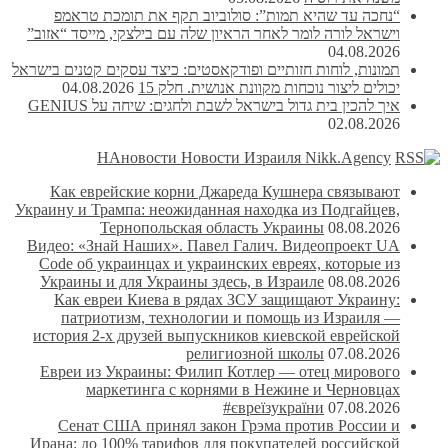
“נחכה עד שהיא תמות”: סולוביוב תקף את תומכת טראמפ
וישראל לורה לומר לאחר הראיון שלה עם בילצקי, מייסד “אזוב”
04.08.2026
תמונות, לוחות חזותיים ופודקאסטים: כיצד עסקים קטנים בישראל
יכולים ליצור נוכחות מקוונת אנושית. חלק 15
04.08.2026
איך להכין בית גדול בישראל לשבת ולחגים: שיחה על GENIUS
02.08.2026
НАновости Новости Израиля Nikk.Agency
Как еврейские корни Джареда Кушнера связывают
Украину и Трампа: неожиданная находка из Подгайцев,
Тернопольская область Украины
08.08.2026
Видео: «Знай Наших». Павел Галич. Видеопроект UA
Code об украинцах и украинских евреях, которые из
Украины и для Украины здесь, в Израиле
08.08.2026
Как евреи Киева в рядах ЗСУ защищают Украину:
патриотизм, технологии и помощь из Израиля —
история 2-х друзей выпускников киевской еврейской
религиозной школы
07.08.2026
Евреи из Украины: Филип Котлер — отец мирового
маркетинга с корнями в Нежине и Черновцах
#євреїзукраїни
07.08.2026
Сенат США принял закон Грэма против России и
Ирана: до 100% тарифов для покупателей российской