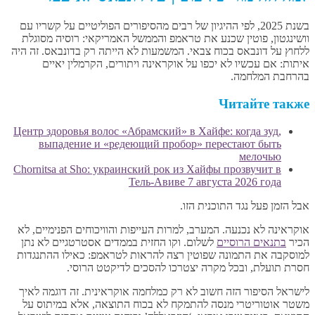
בשנת 2025, לפי ההיגיון של רבים מהסיפורים הפוליטיים על קשריו עם
וושינגטון, פוטין שכנע את טראמפ והממשל האמריקאי: רוסיה מסוגלת
ללחוץ על דונבאס בכוח צבאי. המשמעות לא הייתה רק בדונבאס. זה היה
איתות: אם עכשיו לא יכפו על אוקראינה ויתורים, הקרמלין יאיים
בהרחבת המלחמה.
Читайте также
Центр здоровья волос «Абрaмский» в Хайфе: когда зуд,
выпадение и «редеющий пробор» перестают быть
мелочью
Chornitsa at Sho: украинский рок из Хайфы прозвучит в
Тель-Авиве 7 августа 2026 года
אבל הזמן פעל נגד התוכנית הזו.
אוקראינה לא נכנעה. המערב, למרות העייפות והוויכוחים הפנימיים, לא
הכיר
בתנאים הרוסיים
לשלום. וקו החזית בממדים אסטרטגיים לא נתן
למוסקבה את התמונה שפוטין רצה להראות לטראמפ: כאילו ההתנגדות
חסרת תועלת, ובכל מקרה יצטרכו להסכים לדיקטט הרוסי.
לישראל הסיפור הזה חשוב לא רק כמלחמה אוקראינית. זה דוגמה לאיך
משטר אוטוריטרי מנסה להתמקח לא בכוח התוצאה, אלא במיתוס על