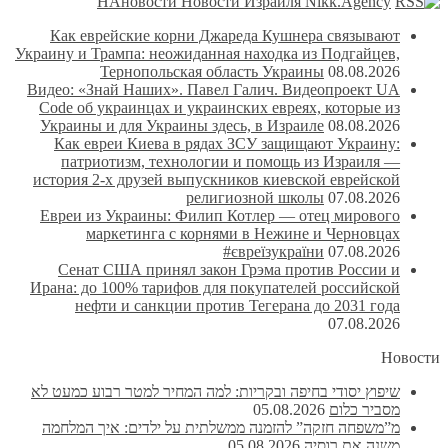
НАновости Новости Израиля Nikk.Agency
Как еврейские корни Джареда Кушнера связывают
Украину и Трампа: неожиданная находка из Подгайцев,
Тернопольская область Украины
08.08.2026
Видео: «Знай Наших». Павел Галич. Видеопроект UA
Code об украинцах и украинских евреях, которые из
Украины и для Украины здесь, в Израиле
08.08.2026
Как евреи Киева в рядах ЗСУ защищают Украину:
патриотизм, технологии и помощь из Израиля —
история 2-х друзей выпускников киевской еврейской
религиозной школы
07.08.2026
Евреи из Украины: Филип Котлер — отец мирового
маркетинга с корнями в Нежине и Черновцах
#євреїзукраїни
07.08.2026
Сенат США принял закон Грэма против России и
Ирана: до 100% тарифов для покупателей российской
нефти и санкции против Тегерана до 2031 года
07.08.2026
Новости
שיפוץ יסודי בחיפה ובקריות: למה המחיר למטר רבוע כמעט לא
מסביר כלום
05.08.2026
מ”משפחה חזקה” להזמנה ממשלתית על ילדים: איך המלחמה
משנה את רוסיה
05.08.2026