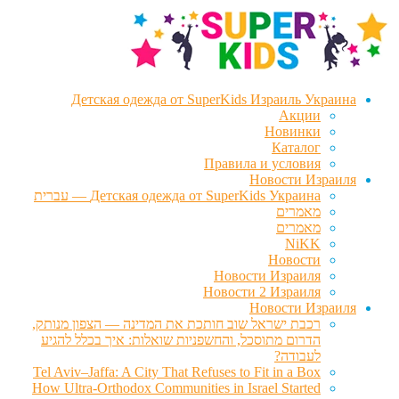
דלג
לדלג
לתוכן
לניווט
Детская одежда от SuperKids Израиль Украина
Акции
Новинки
Каталог
Правила и условия
Новости Израиля
Детская одежда от SuperKids Украина — עברית
מאמרים
מאמרים
NiKK
Новости
Новости Израиля
Новости 2 Израиля
Новости Израиля
רכבת ישראל שוב חותכת את המדינה — הצפון מנותק,
הדרום מתוסכל, והחשפניות שואלות: איך בכלל להגיע
לעבודה?
Tel Aviv–Jaffa: A City That Refuses to Fit in a Box
How Ultra-Orthodox Communities in Israel Started