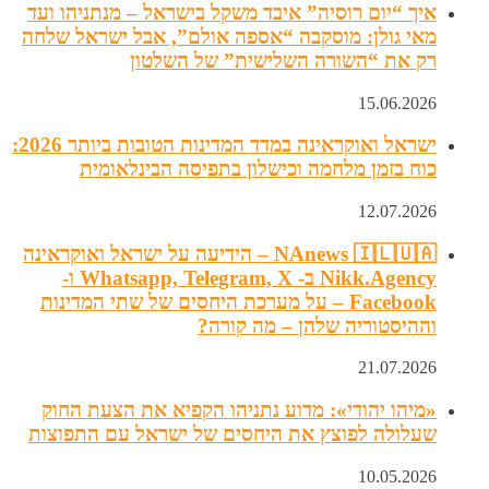
איך “יום רוסיה” איבד משקל בישראל – מנתניהו ועד
מאי גולן: מוסקבה “אספה אולם”, אבל ישראל שלחה
רק את “השורה השלישית” של השלטון
15.06.2026
ישראל ואוקראינה במדד המדינות הטובות ביותר 2026:
כוח בזמן מלחמה וכישלון בתפיסה הבינלאומית
12.07.2026
NAnews 🇮🇱🇺🇦 – הידיעה על ישראל ואוקראינה
Nikk.Agency ב- Whatsapp, Telegram, X ו-
Facebook – על מערכת היחסים של שתי המדינות
וההיסטוריה שלהן – מה קורה?
21.07.2026
«מיהו יהודי»: מדוע נתניהו הקפיא את הצעת החוק
שעלולה לפוצץ את היחסים של ישראל עם התפוצות
10.05.2026